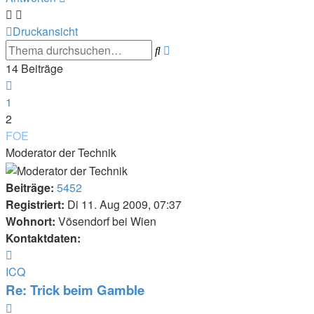
Druckansicht
Erweiterte
Suche
Suche
14 Beiträge
Vorherige
1
2
FOE
Moderator der Technik
Beiträge:
5452
Registriert:
Di 11. Aug 2009, 07:37
Wohnort:
Vösendorf bei Wien
Kontaktdaten:
Kontaktdaten
von
ICQ
FOE
Re: Trick beim Gamble
Zitieren