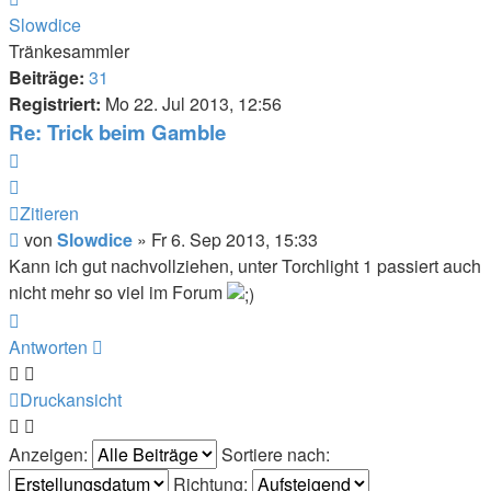
oben
Slowdice
Tränkesammler
Beiträge:
31
Registriert:
Mo 22. Jul 2013, 12:56
Re: Trick beim Gamble
Zitieren
Zitieren
Beitrag
von
Slowdice
»
Fr 6. Sep 2013, 15:33
Kann ich gut nachvollziehen, unter Torchlight 1 passiert auch
nicht mehr so viel im Forum
Nach
oben
Antworten
Druckansicht
Anzeigen:
Sortiere nach:
Richtung: