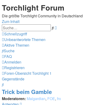
Torchlight Forum
Die größte Torchlight Community in Deutschland
Zum Inhalt
Erweiterte
Suche
Suche
Schnellzugriff
Unbeantwortete Themen
Aktive Themen
Suche
FAQ
Anmelden
Registrieren
Foren-Übersicht
Torchlight 1
Gegenstände
Suche
Trick beim Gamble
Moderatoren:
Malgardian
,
FOE
,
frx
Antworten