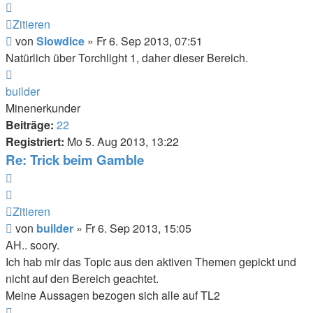
Zitieren
Beitrag
von
Slowdice
»
Fr 6. Sep 2013, 07:51
Natürlich über Torchlight 1, daher dieser Bereich.
Nach
oben
builder
Minenerkunder
Beiträge:
22
Registriert:
Mo 5. Aug 2013, 13:22
Re: Trick beim Gamble
Zitieren
Zitieren
Beitrag
von
builder
»
Fr 6. Sep 2013, 15:05
AH.. soory.
Ich hab mir das Topic aus den aktiven Themen gepickt und
nicht auf den Bereich geachtet.
Meine Aussagen bezogen sich alle auf TL2
Nach