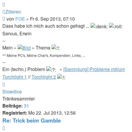
Zitieren
Beitrag
von
FOE
»
Fr 6. Sep 2013, 07:10
Dass habe ich mich auch schon gefragt ...
Servus, Erwin
--
Mein «
» Thema
^^ Meine PC's, Meine Char's, Kompendien, Links, ...
--
Ein (techn.) Problem
»
[Sammlung] Probleme mit/um
Torchlight 1
//
Torchlight 2
Nach
oben
Slowdice
Tränkesammler
Beiträge:
31
Registriert:
Mo 22. Jul 2013, 12:56
Re: Trick beim Gamble
Zitieren