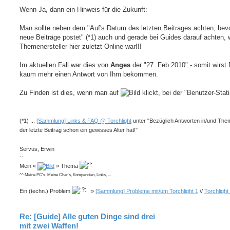
Wenn Ja, dann ein Hinweis für die Zukunft:
Man sollte neben dem "Auf's Datum des letzten Beitrages achten, be
neue Beiträge postet" (*1) auch und gerade bei Guides darauf achten,
Themenersteller hier zuletzt Online war!!!
Im aktuellen Fall war dies von
Anges
der "27. Feb 2010" - somit wirst
kaum mehr einen Antwort von Ihm bekommen.
Zu Finden ist dies, wenn man auf
klickt, bei der "Benutzer-Stati
(*1) ...
[Sammlung] Links & FAQ @ Torchlight
unter "Bezüglich Antworten in/und The
der letzte Beitrag schon ein gewisses Alter hat!"
Servus, Erwin
--
Mein «
» Thema
^^ Meine PC's, Meine Char's, Kompendien, Links, ...
--
Ein (techn.) Problem
»
[Sammlung] Probleme mit/um Torchlight 1
//
Torchlight
Re: [Guide] Alle guten Dinge sind drei
mit zwei Waffen!