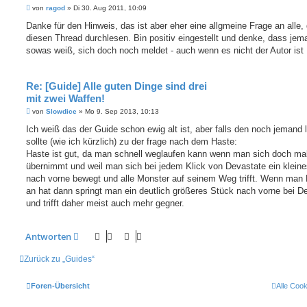
B
von
ragod
»
Di 30. Aug 2011, 10:09
e
i
Danke für den Hinweis, das ist aber eher eine allgmeine Frage an alle, 
t
diesen Thread durchlesen. Bin positiv eingestellt und denke, dass jem
r
a
sowas weiß, sich doch noch meldet - auch wenn es nicht der Autor ist
g
Re: [Guide] Alle guten Dinge sind drei
mit zwei Waffen!
B
von
Slowdice
»
Mo 9. Sep 2013, 10:13
e
i
Ich weiß das der Guide schon ewig alt ist, aber falls den noch jemand 
t
sollte (wie ich kürzlich) zu der frage nach dem Haste:
r
a
Haste ist gut, da man schnell weglaufen kann wenn man sich doch ma
g
übernimmt und weil man sich bei jedem Klick von Devastate ein klein
nach vorne bewegt und alle Monster auf seinem Weg trifft. Wenn man
an hat dann springt man ein deutlich größeres Stück nach vorne bei D
und trifft daher meist auch mehr gegner.
Antworten
Zurück zu „Guides“
Foren-Übersicht
Alle Coo