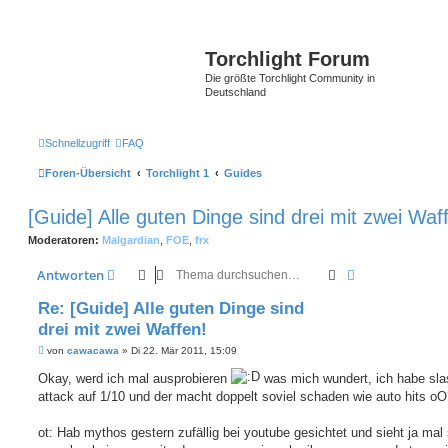
Torchlight Forum
Die größte Torchlight Community in
Deutschland
Schnellzugriff
FAQ
Foren-Übersicht
Torchlight 1
Guides
[Guide] Alle guten Dinge sind drei mit zwei Waf
Moderatoren:
Malgardian
,
FOE
,
frx
Suche
Erweiterte Suc
Antworten
Re: [Guide] Alle guten Dinge sind
drei mit zwei Waffen!
B
von
cawacawa
»
Di 22. Mär 2011, 15:09
e
i
Okay, werd ich mal ausprobieren
was mich wundert, ich habe sla
t
attack auf 1/10 und der macht doppelt soviel schaden wie auto hits o
r
a
g
ot: Hab mythos gestern zufällig bei youtube gesichtet und sieht ja mal 