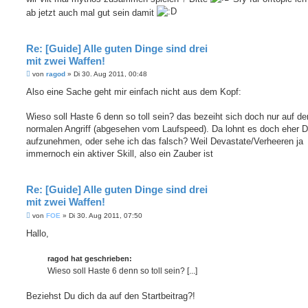
a
ab jetzt auch mal gut sein damit
g
Re: [Guide] Alle guten Dinge sind drei
mit zwei Waffen!
B
von
ragod
»
Di 30. Aug 2011, 00:48
e
i
Also eine Sache geht mir einfach nicht aus dem Kopf:
t
r
a
Wieso soll Haste 6 denn so toll sein? das bezeiht sich doch nur auf de
g
normalen Angriff (abgesehen vom Laufspeed). Da lohnt es doch eher 
aufzunehmen, oder sehe ich das falsch? Weil Devastate/Verheeren ja
immernoch ein aktiver Skill, also ein Zauber ist
Re: [Guide] Alle guten Dinge sind drei
mit zwei Waffen!
B
von
FOE
»
Di 30. Aug 2011, 07:50
e
i
Hallo,
t
r
a
ragod hat geschrieben:
g
Wieso soll Haste 6 denn so toll sein? [...]
Beziehst Du dich da auf den Startbeitrag?!