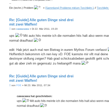
^^ Meine PC's, Meine Char's, Kompendien, Links, ...
--
Ein (techn.) Problem
»
[Sammlung] Probleme mit/um Torchlight 1
//
Torchlight
Re: [Guide] Alle guten Dinge sind drei
mit zwei Waffen!
B
von
cawacawa
»
Di 22. Mär 2011, 15:20
e
i
ups
Mit auto hits meinte ich die normalen hits halt also wenn ma
t
normal draufhaut
r
a
g
edit: Hab jetzt auch mal nen Bietrag in eurem Mythos Forum verfasst
Hoffentlich bekommm ich nen key xD. FOE kannste mir vllt mal deine
destroyer skillung zeigen? Hab grad schicksalsbeben geskillt geht sc
gut ab aber zieh im gegensatz zu hiebangriff mana
Re: [Guide] Alle guten Dinge sind drei
mit zwei Waffen!
B
von
FOE
»
Mi 23. Mär 2011, 07:34
e
i
t
cawacawa hat geschrieben:
r
a
ups
Mit auto hits meinte ich die normalen hits halt also wenn m
g
normal draufhaut