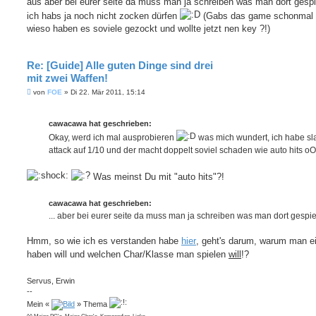
aus aber bei eurer seite da muss man ja schreiben was man dort gespi
ich habs ja noch nicht zocken dürfen
(Gabs das game schonmal 
wieso haben es soviele gezockt und wollte jetzt nen key ?!)
Re: [Guide] Alle guten Dinge sind drei
mit zwei Waffen!
B
von
FOE
»
Di 22. Mär 2011, 15:14
e
i
t
cawacawa hat geschrieben:
r
a
Okay, werd ich mal ausprobieren
was mich wundert, ich habe sl
g
attack auf 1/10 und der macht doppelt soviel schaden wie auto hits o
Was meinst Du mit "auto hits"?!
cawacawa hat geschrieben:
... aber bei eurer seite da muss man ja schreiben was man dort gespielt
Hmm, so wie ich es verstanden habe
hier
, geht's darum, warum man e
haben will und welchen Char/Klasse man spielen
will
!?
Servus, Erwin
--
Mein «
» Thema