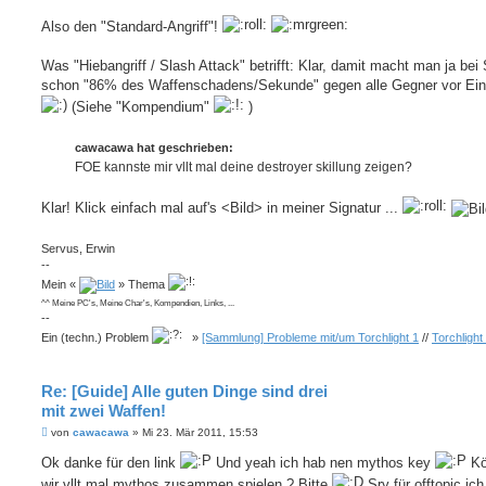
Also den "Standard-Angriff"!
Was "Hiebangriff / Slash Attack" betrifft: Klar, damit macht man ja bei 
schon "86% des Waffenschadens/Sekunde" gegen alle Gegner vor Ei
(Siehe "Kompendium"
)
cawacawa hat geschrieben:
FOE kannste mir vllt mal deine destroyer skillung zeigen?
Klar! Klick einfach mal auf's <Bild> in meiner Signatur ...
Servus, Erwin
--
Mein «
» Thema
^^ Meine PC's, Meine Char's, Kompendien, Links, ...
--
Ein (techn.) Problem
»
[Sammlung] Probleme mit/um Torchlight 1
//
Torchlight
Re: [Guide] Alle guten Dinge sind drei
mit zwei Waffen!
B
von
cawacawa
»
Mi 23. Mär 2011, 15:53
e
i
Ok danke für den link
Und yeah ich hab nen mythos key
Kö
t
wir vllt mal mythos zusammen spielen ? Bitte
Sry für offtopic ich
r