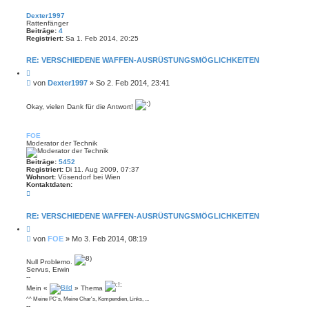
Dexter1997
Rattenfänger
Beiträge:
4
Registriert:
Sa 1. Feb 2014, 20:25
RE: VERSCHIEDENE WAFFEN-AUSRÜSTUNGSMÖGLICHKEITEN
Z
i
B
von
Dexter1997
»
So 2. Feb 2014, 23:41
t
e
i
i
e
Okay, vielen Dank für die Antwort!
r
t
e
r
n
a
FOE
g
Moderator der Technik
Beiträge:
5452
Registriert:
Di 11. Aug 2009, 07:37
Wohnort:
Vösendorf bei Wien
Kontaktdaten:
K
o
n
t
RE: VERSCHIEDENE WAFFEN-AUSRÜSTUNGSMÖGLICHKEITEN
a
Z
k
i
t
B
von
FOE
»
Mo 3. Feb 2014, 08:19
t
d
e
i
a
i
e
t
Null Problemo.
r
t
e
Servus, Erwin
e
n
r
--
n
v
a
Mein «
» Thema
o
g
n
^^ Meine PC's, Meine Char's, Kompendien, Links, ...
F
--