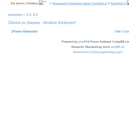
O
Ein (techn.) Problem
»
[Sammlung] Probleme mit/um Torchlight 1
//
Torchlight 2
E
Antworten
Zurück zu „Klassen - Zerstörer (Destroyer)“
Foren-Übersicht
Alle Coo
Powered by
phpBB
® Forum Software © phpBB Lim
Deutsche Übersetzung durch
phpBB.de
Datenschutz
|
Nutzungsbedingungen