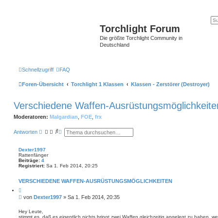
Torchlight Forum
Die größte Torchlight Community in
Deutschland
Schnellzugriff
FAQ
Foren-Übersicht
Torchlight 1 Klassen
Klassen - Zerstörer (Destroyer)
Verschiedene Waffen-Ausrüstungsmöglichkeite
Moderatoren:
Malgardian
,
FOE
,
frx
S
E
Antworten
u
r
c
w
h
e
Dexter1997
e
i
Rattenfänger
t
Beiträge:
4
e
Registriert:
Sa 1. Feb 2014, 20:25
r
t
VERSCHIEDENE WAFFEN-AUSRÜSTUNGSMÖGLICHKEITEN
e
S
Z
i
u
B
von
Dexter1997
»
Sa 1. Feb 2014, 20:35
t
c
e
i
h
i
e
Hey Leute,
e
r
stimmt es, daß es eigentlich nichts bringt zwei Waffen gleichzeitig angelegt zu haben, 
t