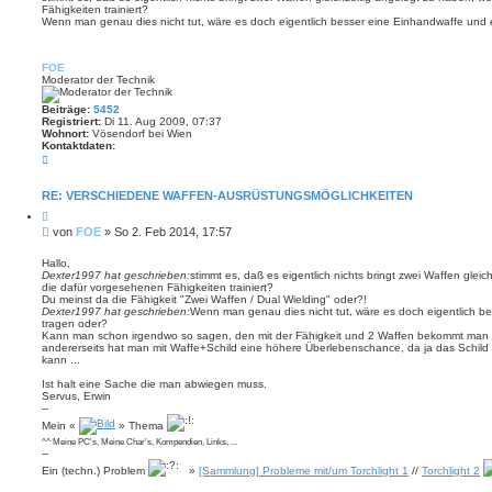
e
Fähigkeiten trainiert?
r
n
Wenn man genau dies nicht tut, wäre es doch eigentlich besser eine Einhandwaffe und e
a
g
FOE
Moderator der Technik
Beiträge:
5452
Registriert:
Di 11. Aug 2009, 07:37
Wohnort:
Vösendorf bei Wien
Kontaktdaten:
K
o
n
t
RE: VERSCHIEDENE WAFFEN-AUSRÜSTUNGSMÖGLICHKEITEN
a
Z
k
i
t
B
von
FOE
»
So 2. Feb 2014, 17:57
t
d
e
i
a
i
e
Hallo,
t
r
Dexter1997 hat geschrieben:
stimmt es, daß es eigentlich nichts bringt zwei Waffen glei
t
e
e
die dafür vorgesehenen Fähigkeiten trainiert?
n
r
n
Du meinst da die Fähigkeit "Zwei Waffen / Dual Wielding" oder?!
v
a
Dexter1997 hat geschrieben:
Wenn man genau dies nicht tut, wäre es doch eigentlich be
o
g
tragen oder?
n
Kann man schon irgendwo so sagen, den mit der Fähigkeit und 2 Waffen bekommt man
F
andererseits hat man mit Waffe+Schild eine höhere Überlebenschance, da ja das Schild
O
kann ...
E
Ist halt eine Sache die man abwiegen muss.
Servus, Erwin
--
Mein «
» Thema
^^ Meine PC's, Meine Char's, Kompendien, Links, ...
--
Ein (techn.) Problem
»
[Sammlung] Probleme mit/um Torchlight 1
//
Torchlight 2