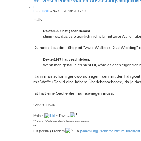
Re: Verschiedene Waffen-Ausrüstungsmöglichke
Z
B
i
von
FOE
»
So 2. Feb 2014, 17:57
e
t
i
Hallo,
i
t
e
r
r
a
Dexter1997 hat geschrieben:
e
g
stimmt es, daß es eigentlich nichts bringt zwei Waffen gl
n
Du meinst da die Fähigkeit "Zwei Waffen / Dual Wielding" 
Dexter1997 hat geschrieben:
Wenn man genau dies nicht tut, wäre es doch eigentlich 
Kann man schon irgendwo so sagen, den mit der Fähigkei
mit Waffe+Schild eine höhere Überlebenschance, da ja das 
Ist halt eine Sache die man abwiegen muss.
Servus, Erwin
--
Mein «
» Thema
^^ Meine PC's, Meine Char's, Kompendien, Links, ...
--
Ein (techn.) Problem
»
[Sammlung] Probleme mit/um Torchlight