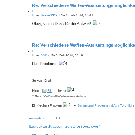
Re: Verschiedene Waffen-Ausrüstungsmöglichke
Z
B
i
von
Dexter1997
»
So 2. Feb 2014, 23:41
e
t
i
Okay, vielen Dank für die Antwort!
i
t
e
r
r
a
e
g
n
Re: Verschiedene Waffen-Ausrüstungsmöglichke
Z
B
i
von
FOE
»
Mo 3. Feb 2014, 08:19
e
t
i
Null Problemo.
i
t
e
r
r
a
e
g
Servus, Erwin
n
--
Mein «
» Thema
^^ Meine PC's, Meine Char's, Kompendien, Links, ...
--
Ein (techn.) Problem
»
[Sammlung] Probleme mit/um Torchlight
Antworten
Zurück zu „Klassen - Zerstörer (Destroyer)“