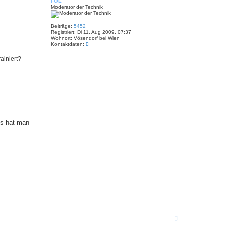
FOE
h
Moderator der Technik
o
b
e
Beiträge:
5452
n
Registriert:
Di 11. Aug 2009, 07:37
Wohnort:
Vösendorf bei Wien
K
Kontaktdaten:
o
n
ainiert?
t
a
k
t
d
a
t
e
n
v
ts hat man
o
n
F
O
E
N
a