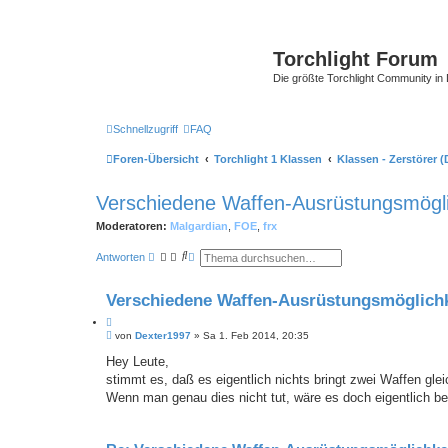
Torchlight Forum
Die größte Torchlight Community in
Schnellzugriff
FAQ
Foren-Übersicht
Torchlight 1 Klassen
Klassen - Zerstörer (
Verschiedene Waffen-Ausrüstungsmögli
Moderatoren:
Malgardian
,
FOE
,
frx
S
E
Antworten
u
r
c
w
h
e
Verschiedene Waffen-Ausrüstungsmöglich
e
i
t
Z
e
B
i
von
Dexter1997
»
Sa 1. Feb 2014, 20:35
r
e
t
t
i
Hey Leute,
e
i
t
S
stimmt es, daß es eigentlich nichts bringt zwei Waffen gle
e
r
u
r
a
Wenn man genau dies nicht tut, wäre es doch eigentlich be
c
e
g
h
n
e