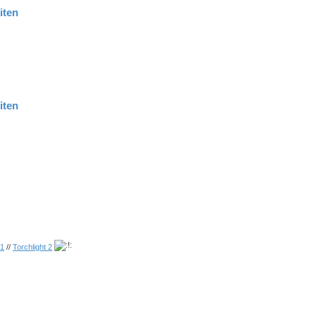
iten
iten
 1
//
Torchlight 2