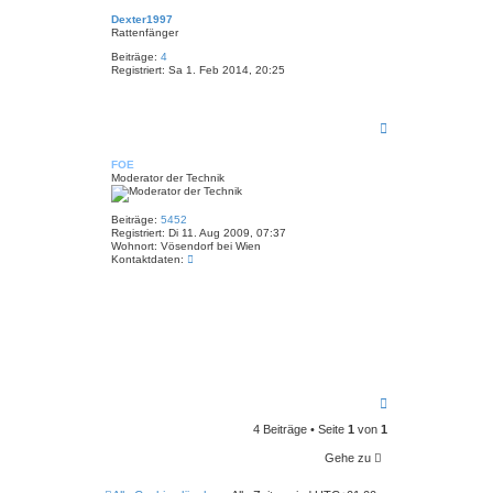
c
Dexter1997
h
Rattenfänger
o
b
Beiträge:
4
Registriert:
Sa 1. Feb 2014, 20:25
e
n
N
a
c
FOE
h
Moderator der Technik
o
b
e
Beiträge:
5452
n
Registriert:
Di 11. Aug 2009, 07:37
Wohnort:
Vösendorf bei Wien
K
Kontaktdaten:
o
n
t
a
k
t
d
a
t
e
N
n
a
v
4 Beiträge • Seite
1
von
1
c
o
n
h
F
Gehe zu
o
O
b
E
e