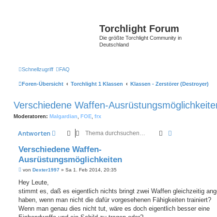
Torchlight Forum
Die größte Torchlight Community in
Deutschland
Schnellzugriff
FAQ
Foren-Übersicht
Torchlight 1 Klassen
Klassen - Zerstörer (Destroyer)
Verschiedene Waffen-Ausrüstungsmöglichkeite
Moderatoren:
Malgardian
,
FOE
,
frx
Suche
Erweiterte Suc
Antworten
Verschiedene Waffen-
Ausrüstungsmöglichkeiten
B
von
Dexter1997
»
Sa 1. Feb 2014, 20:35
e
i
Hey Leute,
t
stimmt es, daß es eigentlich nichts bringt zwei Waffen gleichzeitig ang
r
a
haben, wenn man nicht die dafür vorgesehenen Fähigkeiten trainiert?
g
Wenn man genau dies nicht tut, wäre es doch eigentlich besser eine