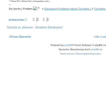
^^ Meine PC's, Meine Char's, Kompendien, Links, ...
--
Ein (techn.) Problem
»
[Sammlung] Probleme mit/um Torchlight 1
//
Torchlight
Antworten
Zurück zu „Klassen - Zerstörer (Destroyer)“
Foren-Übersicht
Alle Coo
Powered by
phpBB
® Forum Software © phpBB Lim
Deutsche Übersetzung durch
phpBB.de
Datenschutz
|
Nutzungsbedingungen