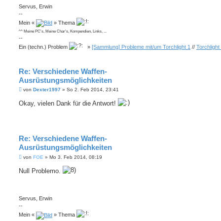
Servus, Erwin
--
Mein «
» Thema
^^ Meine PC's, Meine Char's, Kompendien, Links, ...
--
Ein (techn.) Problem
»
[Sammlung] Probleme mit/um Torchlight 1
//
Torchlight
Re: Verschiedene Waffen-
Ausrüstungsmöglichkeiten
B
von
Dexter1997
»
So 2. Feb 2014, 23:41
e
i
Okay, vielen Dank für die Antwort!
t
r
a
g
Re: Verschiedene Waffen-
Ausrüstungsmöglichkeiten
B
von
FOE
»
Mo 3. Feb 2014, 08:19
e
i
Null Problemo.
t
r
a
g
Servus, Erwin
--
Mein «
» Thema