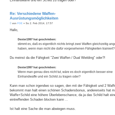
Einhandwaffe und ein Schild zu tragen oder?
Re: Verschiedene Waffen-
Ausrüstungsmöglichkeiten
B
von
FOE
»
So 2. Feb 2014, 17:57
e
i
Hallo,
t
r
a
Dexter1997 hat geschrieben:
g
stimmt es, daß es eigentlich nichts bringt zwei Waffen gleichzeitig ang
haben, wenn man nicht die dafür vorgesehenen Fähigkeiten trainiert?
Du meinst da die Fähigkeit "Zwei Waffen / Dual Wielding" oder?!
Dexter1997 hat geschrieben:
Wenn man genau dies nicht tut, wäre es doch eigentlich besser eine
Einhandwaffe und ein Schild zu tragen oder?
Kann man schon irgendwo so sagen, den mit der Fähigkeit und 2 Waff
bekommt man halt einen schönen Schadensbonus, andererseits hat m
Waffe+Schild eine höhere Überlebenschance, da ja das Schild halt ein
eintreffenden Schaden blocken kann ...
Ist halt eine Sache die man abwiegen muss.