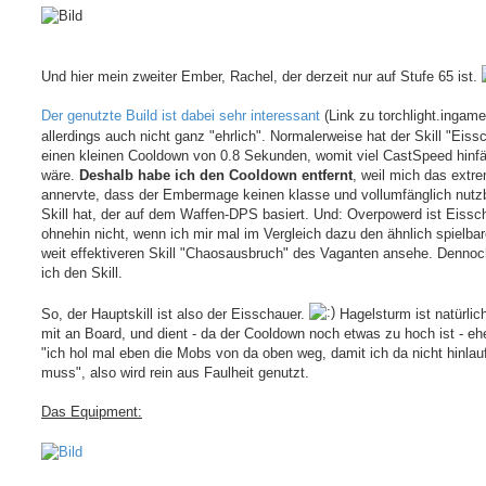
Und hier mein zweiter Ember, Rachel, der derzeit nur auf Stufe 65 ist.
Der genutzte Build ist dabei sehr interessant
(Link zu torchlight.ingame
allerdings auch nicht ganz "ehrlich". Normalerweise hat der Skill "Eiss
einen kleinen Cooldown von 0.8 Sekunden, womit viel CastSpeed hinfäl
wäre.
Deshalb habe ich den Cooldown entfernt
, weil mich das extr
annervte, dass der Embermage keinen klasse und vollumfänglich nutz
Skill hat, der auf dem Waffen-DPS basiert. Und: Overpowerd ist Eissc
ohnehin nicht, wenn ich mir mal im Vergleich dazu den ähnlich spielba
weit effektiveren Skill "Chaosausbruch" des Vaganten ansehe. Denno
ich den Skill.
So, der Hauptskill ist also der Eisschauer.
Hagelsturm ist natürlic
mit an Board, und dient - da der Cooldown noch etwas zu hoch ist - eh
"ich hol mal eben die Mobs von da oben weg, damit ich da nicht hinlau
muss", also wird rein aus Faulheit genutzt.
Das Equipment: