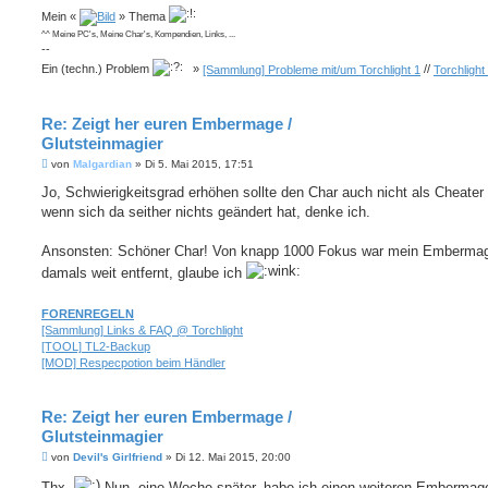
Mein «
» Thema
^^ Meine PC's, Meine Char's, Kompendien, Links, ...
--
Ein (techn.) Problem
»
[Sammlung] Probleme mit/um Torchlight 1
//
Torchlight
Re: Zeigt her euren Embermage /
Glutsteinmagier
B
von
Malgardian
»
Di 5. Mai 2015, 17:51
e
i
Jo, Schwierigkeitsgrad erhöhen sollte den Char auch nicht als Cheater 
t
wenn sich da seither nichts geändert hat, denke ich.
r
a
g
Ansonsten: Schöner Char! Von knapp 1000 Fokus war mein Emberma
damals weit entfernt, glaube ich
FORENREGELN
[Sammlung] Links & FAQ @ Torchlight
[TOOL] TL2-Backup
[MOD] Respecpotion beim Händler
Re: Zeigt her euren Embermage /
Glutsteinmagier
B
von
Devil's Girlfriend
»
Di 12. Mai 2015, 20:00
e
i
Thx.
Nun, eine Woche später, habe ich einen weiteren Embermag