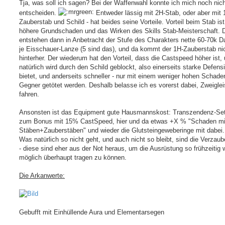
Tja, was soll ich sagen? Bei der Waffenwahl konnte ich mich noch nich
entscheiden.
Entweder lässig mit 2H-Stab, oder aber mit 
Zauberstab und Schild - hat beides seine Vorteile. Vorteil beim Stab ist
höhere Grundschaden und das Wirken des Skills Stab-Meisterschaft. 
entstehen dann in Anbetracht der Stufe des Charakters nette 60-70k 
je Eisschauer-Lanze (5 sind das), und da kommt der 1H-Zauberstab ni
hinterher. Der wiederum hat den Vorteil, dass die Castspeed höher ist,
natürlich wird durch den Schild geblockt, also einerseits starke Defens
bietet, und anderseits schneller - nur mit einem weniger hohen Schade
Gegner getötet werden. Deshalb belasse ich es vorerst dabei, Zweiglei
fahren.
Ansonsten ist das Equipment gute Hausmannskost: Transzendenz-Set
zum Bonus mit 15% CastSpeed, hier und da etwas +X % "Schaden mi
Stäben+Zauberstäben" und wieder die Glutsteingeweberinge mit dabei.
Was natürlich so nicht geht, und auch nicht so bleibt, sind die Verzau
- diese sind eher aus der Not heraus, um die Ausrüstung so frühzeitig 
möglich überhaupt tragen zu können.
Die Arkanwerte:
Gebufft mit Einhüllende Aura und Elementarsegen