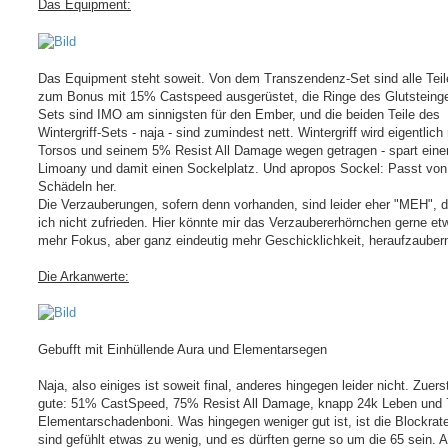
Das Equipment:
Das Equipment steht soweit. Von dem Transzendenz-Set sind alle Teil
zum Bonus mit 15% Castspeed ausgerüstet, die Ringe des Glutsteing
Sets sind IMO am sinnigsten für den Ember, und die beiden Teile des
Wintergriff-Sets - naja - sind zumindest nett. Wintergriff wird eigentlich
Torsos und seinem 5% Resist All Damage wegen getragen - spart eine
Limoany und damit einen Sockelplatz. Und apropos Sockel: Passt von
Schädeln her.
Die Verzauberungen, sofern denn vorhanden, sind leider eher "MEH", d
ich nicht zufrieden. Hier könnte mir das Verzaubererhörnchen gerne et
mehr Fokus, aber ganz eindeutig mehr Geschicklichkeit, heraufzauber
Die Arkanwerte:
Gebufft mit Einhüllende Aura und Elementarsegen
Naja, also einiges ist soweit final, anderes hingegen leider nicht. Zuers
gute: 51% CastSpeed, 75% Resist All Damage, knapp 24k Leben und
Elementarschadenboni. Was hingegen weniger gut ist, ist die Blockrat
sind gefühlt etwas zu wenig, und es dürften gerne so um die 65 sein. A