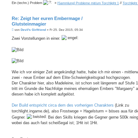
Ein (techn.) Problem
»
[Sammlung] Probleme mit/um Torchlight 1
//
Torchlight
Re: Zeigt her euren Embermage /
Glutsteinmagier
B
von
Devil's Girlfriend
»
Fr 25. Dez 2015, 05:34
e
i
Zwei Vorstellungen in einer.
t
r
a
g
Wie ich vor einiger Zeit angekündigt hatte, habe ich mir einen - mittlerw
zwei - neue Ember auf dem Elite-Schwierigkeitsgrad hochgezogen.
Der Charakter hier, also Madeleine, ist schon seit längerem auf Stufe 
tritt im Grunde die Nachfolge meines ehemaligen Embers "Margaery" a
diesen habe ich komplett aufgelöst.
Der Build entspricht circa dem des vorherigen Charakters
(Link zu
torchlight.ingame.de), also Frostwoge + Hagelsturm = böses aua für di
Gegner.
Bei den Skills kriegen die Gegner gerne 500k rein
wobei das auch fast scheißegal ist; 1Hit ist 1Hit.