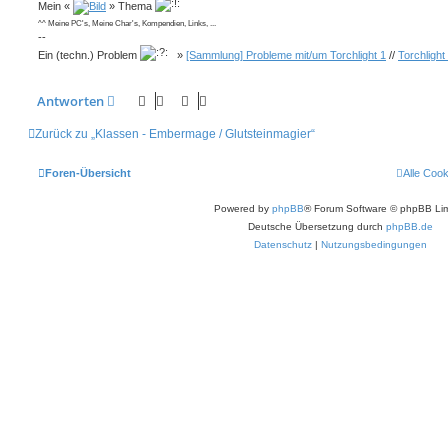
Mein «
» Thema
^^ Meine PC's, Meine Char's, Kompendien, Links, ...
--
Ein (techn.) Problem
»
[Sammlung] Probleme mit/um Torchlight 1
//
Torchlight
Antworten
Zurück zu „Klassen - Embermage / Glutsteinmagier“
Foren-Übersicht
Alle Coo
Powered by
phpBB
® Forum Software © phpBB Lim
Deutsche Übersetzung durch
phpBB.de
Datenschutz
|
Nutzungsbedingungen