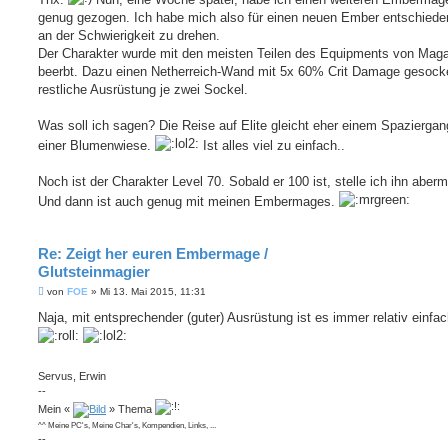
t
genug gezogen. Ich habe mich also für einen neuen Ember entschieden
r
a
an der Schwierigkeit zu drehen.
g
Der Charakter wurde mit den meisten Teilen des Equipments von Mag
beerbt. Dazu einen Netherreich-Wand mit 5x 60% Crit Damage gesocke
restliche Ausrüstung je zwei Sockel.
Was soll ich sagen? Die Reise auf Elite gleicht eher einem Spaziergan
einer Blumenwiese.
Ist alles viel zu einfach..
Noch ist der Charakter Level 70. Sobald er 100 ist, stelle ich ihn aberm
Und dann ist auch genug mit meinen Embermages.
Re: Zeigt her euren Embermage /
Glutsteinmagier
B
von
FOE
»
Mi 13. Mai 2015, 11:31
e
i
Naja, mit entsprechender (guter) Ausrüstung ist es immer relativ einfach
t
r
a
g
Servus, Erwin
--
Mein «
» Thema
^^ Meine PC's, Meine Char's, Kompendien, Links, ...
--