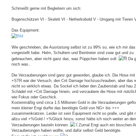
Schmeißt gerne mit Begleitern um sich:
Bogenschützen VI - Skelett VI - Netherkobold V - Umgang mit Tieren 
Das Equipment:
Wie geschrieben, die Ausrüstung selbst ist zu 99% so, wie ich mir das
vorgestellt habe. Helm, Schultern und Beintreter sind zwar gut und zu
gebrauchen, aber nicht ganz das, was Püppchen haben soll.
Da g
noch was..
Die Verzauberungen sind ganz gut geworden, glaube ich. Die Hose mit
+STR war der Versuch, den Crit Damage hochzuschrauben, aber das 
nicht so wirklich etwas. Da Sockel ich lieber den Zauberstab und hau 2
Schädel mit +Crit Damage hinein, und verzaubere die Hose mit nützli
wie Fokus oder Geschick.
Kostenmäßig sind circa 1.5 Millionen Gold in die Verzauberungen gefl
mein
kleiner
Engi durfte das benötigte Gold von NG+ bis +++
zusammenkratzen. Leider ist sein Equipment nicht so pralle, und gibt n
allzu viel +%Gold / +%Glück hinzu, sonst hätte ich noch weiter an den
Verzauberungen basteln können.
Zumal Engi auch ein bisschen Att
Verzauberungen haben wollte, und dafür selbst Geld benötigte.