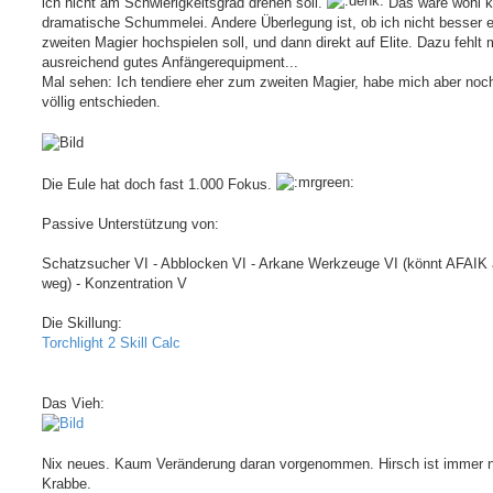
ich nicht am Schwierigkeitsgrad drehen soll.
Das wäre wohl k
dramatische Schummelei. Andere Überlegung ist, ob ich nicht besser 
zweiten Magier hochspielen soll, und dann direkt auf Elite. Dazu fehlt m
ausreichend gutes Anfängerequipment...
Mal sehen: Ich tendiere eher zum zweiten Magier, habe mich aber noch
völlig entschieden.
Die Eule hat doch fast 1.000 Fokus.
Passive Unterstützung von:
Schatzsucher VI - Abblocken VI - Arkane Werkzeuge VI (könnt AFAIK
weg) - Konzentration V
Die Skillung:
Torchlight 2 Skill Calc
Das Vieh:
Nix neues. Kaum Veränderung daran vorgenommen. Hirsch ist immer 
Krabbe.