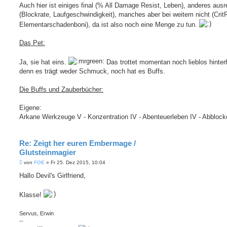
Auch hier ist einiges final (% All Damage Resist, Leben), anderes aus
(Blockrate, Laufgeschwindigkeit), manches aber bei weitem nicht (Crit
Elementarschadenboni), da ist also noch eine Menge zu tun.
Das Pet:
Ja, sie hat eins.
Das trottet momentan noch lieblos hinter
denn es trägt weder Schmuck, noch hat es Buffs.
Die Buffs und Zauberbücher:
Eigene:
Arkane Werkzeuge V - Konzentration IV - Abenteuerleben IV - Abblock
Re: Zeigt her euren Embermage /
Glutsteinmagier
B
von
FOE
»
Fr 25. Dez 2015, 10:04
e
i
Hallo Devil's Girlfriend,
t
r
a
Klasse!
g
Servus, Erwin
--