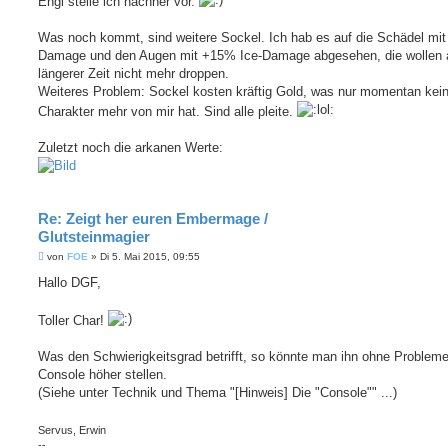
Engi stelle ich nachher vor.
Was noch kommt, sind weitere Sockel. Ich hab es auf die Schädel mit 
Damage und den Augen mit +15% Ice-Damage abgesehen, die wollen a
längerer Zeit nicht mehr droppen.
Weiteres Problem: Sockel kosten kräftig Gold, was nur momentan kei
Charakter mehr von mir hat. Sind alle pleite.
Zuletzt noch die arkanen Werte:
Re: Zeigt her euren Embermage /
Glutsteinmagier
B
von
FOE
»
Di 5. Mai 2015, 09:55
e
i
Hallo DGF,
t
r
a
Toller Char!
g
Was den Schwierigkeitsgrad betrifft, so könnte man ihn ohne Probleme
Console höher stellen.
(Siehe unter Technik und Thema "[Hinweis] Die "Console"" ...)
Servus, Erwin
--