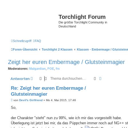
Torchlight Forum
Die größte Torchlight Community in
Deutschland
Schnellzugriff
FAQ
Foren-Übersicht
Torchlight 2 Klassen
Klassen - Embermage / Glutstein
Zeigt her euren Embermage / Glutsteinmagier
Moderatoren:
Malgardian
,
FOE
,
frx
Suche
Erweiterte Suc
Antworten
Re: Zeigt her euren Embermage /
Glutsteinmagier
B
von
Devil's Girlfriend
»
Mo 4. Mai 2015, 17:46
e
i
So,
t
r
a
der Charakter "steht" nun zu 99%, wie ich mir das vorgestellt habe.
g
Überlegung ist jetzt bei mir, da das Püppchen immer noch auf NG++ st