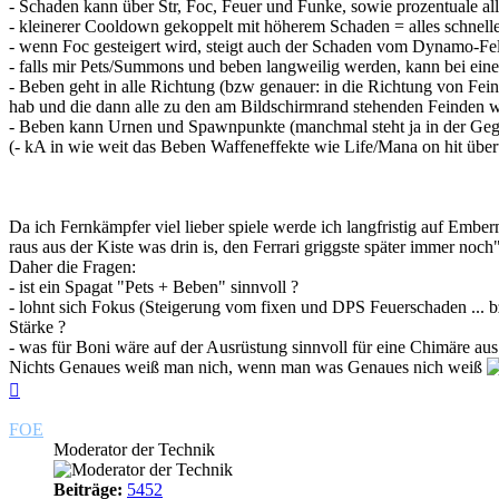
- Schaden kann über Str, Foc, Feuer und Funke, sowie prozentuale al
- kleinerer Cooldown gekoppelt mit höherem Schaden = alles schnelle
- wenn Foc gesteigert wird, steigt auch der Schaden vom Dynamo-Fe
- falls mir Pets/Summons und beben langweilig werden, kann bei ein
- Beben geht in alle Richtung (bzw genauer: in die Richtung von Fei
hab und die dann alle zu den am Bildschirmrand stehenden Feinden w
- Beben kann Urnen und Spawnpunkte (manchmal steht ja in der Gege
(- kA in wie weit das Beben Waffeneffekte wie Life/Mana on hit über
Da ich Fernkämpfer viel lieber spiele werde ich langfristig auf Embe
raus aus der Kiste was drin is, den Ferrari griggste später immer noch"
Daher die Fragen:
- ist ein Spagat "Pets + Beben" sinnvoll ?
- lohnt sich Fokus (Steigerung vom fixen und DPS Feuerschaden ... 
Stärke ?
- was für Boni wäre auf der Ausrüstung sinnvoll für eine Chimäre a
Nichts Genaues weiß man nich, wenn man was Genaues nich weiß
Nach
oben
FOE
Moderator der Technik
Beiträge:
5452