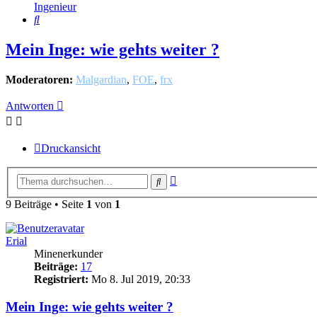
Ingenieur
Suche
Mein Inge: wie gehts weiter ?
Moderatoren:
Malgardian
,
FOE
,
frx
Antworten
Druckansicht
Erweiterte
Suche
Suche
9 Beiträge • Seite
1
von
1
Erial
Minenerkunder
Beiträge:
17
Registriert:
Mo 8. Jul 2019, 20:33
Mein Inge: wie gehts weiter ?