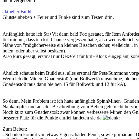
nicht vergeben 5
aktueller Build
Glutsteinbeben + Feuer und Funke sind zum Testen drin.
Anfänglich hatte ich Str+Vit dann bald Foc gestatet, für Item Anford
fiel mir auf, dass ich krit.Chance vergessen hatte, also wechselte ich
Nähe von "möglicherweise ein kleines Bisschen sicher, vielleicht",
holen, oder aber selbst besitzen).
Also kurz gesagt, erstmal nur Dex+Vit für krit+Block eingeplant, son
Ähnlich schauts beim Build aus, alles erstmal für Pets/Summons vorge
Wenn ich die Minen, Gnadenstoß (und Bollwerk) rausnehme, bleiben 
Gnadenstoß raus dann bleiben 15 für Bollwerk und 12 für kA).
So denn. Mein Problem ist: ich hatte anfänglich SpinnMinen+Gnadenst
Nahkämpfer und aus der Beschreibung vom Beben geht nicht hervor, d
Noch kurz zum Gnadenstoß: zwar können verbesserte Minen den Gnade
besserer Platz für die Punkte einfiel landeten sie da
Zum Beben:
- Schaden kommt von etwas Eigenschaden:Feuer, sowie primär aus D