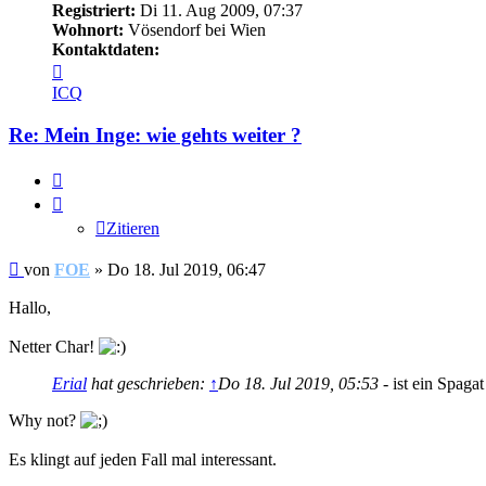
Registriert:
Di 11. Aug 2009, 07:37
Wohnort:
Vösendorf bei Wien
Kontaktdaten:
Kontaktdaten
von
ICQ
FOE
Re: Mein Inge: wie gehts weiter ?
Zitieren
Zitieren
Beitrag
von
FOE
»
Do 18. Jul 2019, 06:47
Hallo,
Netter Char!
Erial
hat geschrieben:
↑
Do 18. Jul 2019, 05:53
- ist ein Spaga
Why not?
Es klingt auf jeden Fall mal interessant.