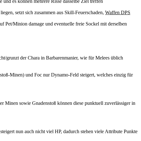
 und es können mehrere Risse dasselbe Ziel treffen
en liegen, setzt sich zusammen aus Skill-Feuerschaden,
Waffen DPS
auf Pet/Minion damage und eventuelle freie Sockel mit derselben
scht/grunzt der Chara in Barbarenmanier, wie für Melees üblich
nstoß-Minen) und Foc nur Dynamo-Feld steigert, welches einzig für
der Minen sowie Gnadenstoß können diese punktuell zuverlässiger in
teigert nun auch nicht viel HP, dadurch stehen viele Attribute Punkte