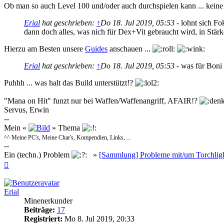
Ob man so auch Level 100 und/oder auch durchspielen kann ... keine
Erial
hat geschrieben:
↑
Do 18. Jul 2019, 05:53
- lohnt sich F
dann doch alles, was nich für Dex+Vit gebraucht wird, in Stärk
Hierzu am Besten unsere
Guides
anschauen ...
Erial
hat geschrieben:
↑
Do 18. Jul 2019, 05:53
- was für Boni
Puhhh ... was halt das Build unterstützt!?
"Mana on Hit" funzt nur bei Waffen/Waffenangriff, AFAIR!?
Servus, Erwin
--
Mein «
» Thema
^^ Meine PC's, Meine Char's, Kompendien, Links, ...
--
Ein (techn.) Problem
»
[Sammlung] Probleme mit/um Torchlig
Nach
oben
Erial
Minenerkunder
Beiträge:
17
Registriert:
Mo 8. Jul 2019, 20:33