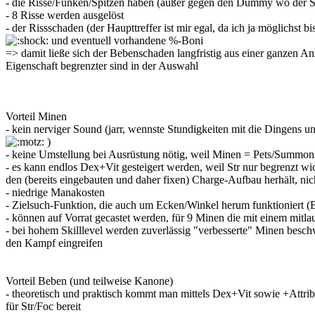
- die Risse/Funken/Spitzen haben (außer gegen den Dummy wo der Ski
- 8 Risse werden ausgelöst
- der Rissschaden (der Haupttreffer ist mir egal, da ich ja möglichst
und eventuell vorhandene %-Boni
=> damit ließe sich der Bebenschaden langfristig aus einer ganzen A
Eigenschaft begrenzter sind in der Auswahl
Vorteil Minen
- kein nerviger Sound (jarr, wennste Stundigkeiten mit die Dingens un
)
- keine Umstellung bei Ausrüstung nötig, weil Minen = Pets/Summon
- es kann endlos Dex+Vit gesteigert werden, weil Str nur begrenzt w
den (bereits eingebauten und daher fixen) Charge-Aufbau herhält, nic
- niedrige Manakosten
- Zielsuch-Funktion, die auch um Ecken/Winkel herum funktioniert (B
- können auf Vorrat gecastet werden, für 9 Minen die mit einem mitla
- bei hohem Skilllevel werden zuverlässig "verbesserte" Minen besch
den Kampf eingreifen
Vorteil Beben (und teilweise Kanone)
- theoretisch und praktisch kommt man mittels Dex+Vit sowie +Attribut
für Str/Foc bereit