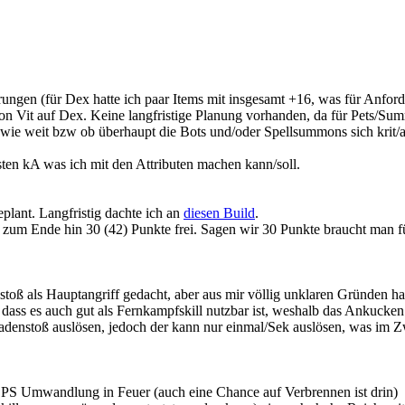
erungen (für Dex hatte ich paar Items mit insgesamt +16, was für Anfor
 von Vit auf Dex. Keine langfristige Planung vorhanden, da für Pets/Sum
 in wie weit bzw ob überhaupt die Bots und/oder Spellsummons sich kr
sten kA was ich mit den Attributen machen kann/soll.
plant. Langfristig dachte ich an
diesen Build
.
zum Ende hin 30 (42) Punkte frei. Sagen wir 30 Punkte braucht man f
oß als Hauptangriff gedacht, aber aus mir völlig unklaren Gründen hab
ass es auch gut als Fernkampfskill nutzbar ist, weshalb das Ankucken
nstoß auslösen, jedoch der kann nur einmal/Sek auslösen, was im Zwei
PS Umwandlung in Feuer (auch eine Chance auf Verbrennen ist drin)