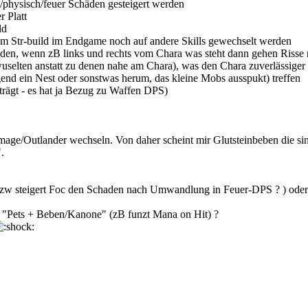
l/physisch/feuer Schäden gesteigert werden
r Platt
ld
em Str-build im Endgame noch auf andere Skills gewechselt werden
nden, wenn zB links und rechts vom Chara was steht dann gehen Risse 
uselten anstatt zu denen nahe am Chara), was den Chara zuverlässiger
nd ein Nest oder sonstwas herum, das kleine Mobs ausspukt) treffen
trägt - es hat ja Bezug zu Waffen DPS)
rmage/Outlander wechseln. Von daher scheint mir Glutsteinbeben die sin
.
bzw steigert Foc den Schaden nach Umwandlung in Feuer-DPS ? ) oder 
us "Pets + Beben/Kanone" (zB funzt Mana on Hit) ?