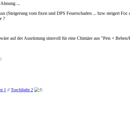
 Ahnung ...
okus (Steigerung vom fixen und DPS Feuerschaden ... bzw steigert F
e ?
 wäre auf der Ausrüstung sinnvoll für eine Chimäre aus "Pets + Beben
ht 1
//
Torchlight 2