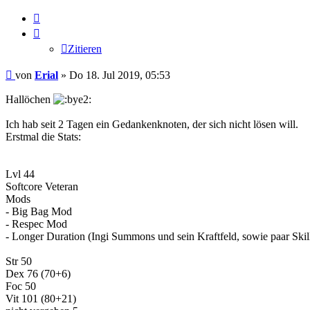
Zitieren
Zitieren
Beitrag
von
Erial
»
Do 18. Jul 2019, 05:53
Hallöchen
Ich hab seit 2 Tagen ein Gedankenknoten, der sich nicht lösen will.
Erstmal die Stats:
Lvl 44
Softcore Veteran
Mods
- Big Bag Mod
- Respec Mod
- Longer Duration (Ingi Summons und sein Kraftfeld, sowie paar Skil
Str 50
Dex 76 (70+6)
Foc 50
Vit 101 (80+21)