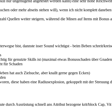
ll nur ungenügend angetestet werden kann) eine sehr hohe Reichweite
 bisschen oder mehr abseits stehen will), wenn ich nicht komplett daneb
nzahl Quellen weiter steigern, während die Minen auf Items mit Bonus 
terwegse bist, dannste isser Sound wichtigst - beim Beben schreit/krei
s
ichtig für genutzte Skills ist (maximal etwas Bonusschaden über Gnade
ht für Schaden
eben hat auch Zielsuche, aber knallt gerne gegen Ecken)
ufen
woren, diese haben eine Radiusexplosion, gekoppelt mit der Streuung 
e durch Ausrüstung schnell ans Attribut bezogene krit/block Cap, Vit s