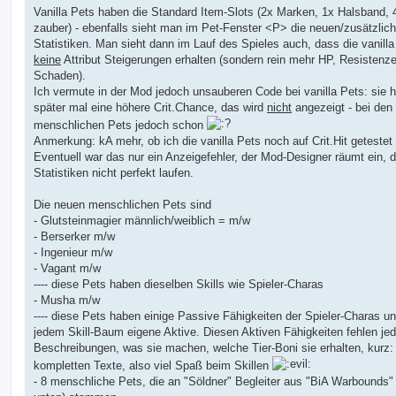
Vanilla Pets haben die Standard Item-Slots (2x Marken, 1x Halsband, 
zauber) - ebenfalls sieht man im Pet-Fenster <P> die neuen/zusätzlic
Statistiken. Man sieht dann im Lauf des Spieles auch, dass die vanilla
keine
Attribut Steigerungen erhalten (sondern rein mehr HP, Resistenz
Schaden).
Ich vermute in der Mod jedoch unsauberen Code bei vanilla Pets: sie 
später mal eine höhere Crit.Chance, das wird
nicht
angezeigt - bei den
menschlichen Pets jedoch schon
Anmerkung: kA mehr, ob ich die vanilla Pets noch auf Crit.Hit getestet
Eventuell war das nur ein Anzeigefehler, der Mod-Designer räumt ein, 
Statistiken nicht perfekt laufen.
Die neuen menschlichen Pets sind
- Glutsteinmagier männlich/weiblich = m/w
- Berserker m/w
- Ingenieur m/w
- Vagant m/w
---- diese Pets haben dieselben Skills wie Spieler-Charas
- Musha m/w
---- diese Pets haben einige Passive Fähigkeiten der Spieler-Charas un
jedem Skill-Baum eigene Aktive. Diesen Aktiven Fähigkeiten fehlen je
Beschreibungen, was sie machen, welche Tier-Boni sie erhalten, kurz:
kompletten Texte, also viel Spaß beim Skillen
- 8 menschliche Pets, die an "Söldner" Begleiter aus "BiA Warbounds"