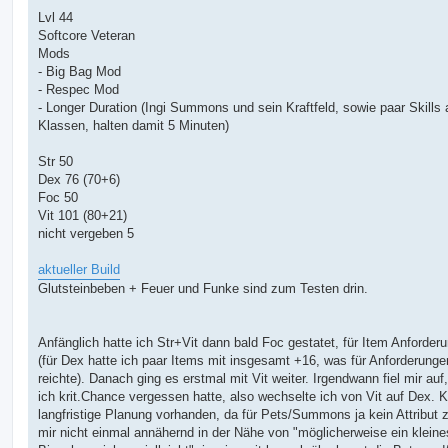
Lvl 44
Softcore Veteran
Mods
- Big Bag Mod
- Respec Mod
- Longer Duration (Ingi Summons und sein Kraftfeld, sowie paar Skills 
Klassen, halten damit 5 Minuten)
Str 50
Dex 76 (70+6)
Foc 50
Vit 101 (80+21)
nicht vergeben 5
aktueller Build
Glutsteinbeben + Feuer und Funke sind zum Testen drin.
Anfänglich hatte ich Str+Vit dann bald Foc gestatet, für Item Anforder
(für Dex hatte ich paar Items mit insgesamt +16, was für Anforderunge
reichte). Danach ging es erstmal mit Vit weiter. Irgendwann fiel mir auf
ich krit.Chance vergessen hatte, also wechselte ich von Vit auf Dex. 
langfristige Planung vorhanden, da für Pets/Summons ja kein Attribut z
mir nicht einmal annähernd in der Nähe von "möglicherweise ein kleine