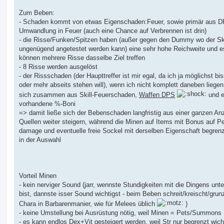
Zum Beben:
- Schaden kommt von etwas Eigenschaden:Feuer, sowie primär aus 
Umwandlung in Feuer (auch eine Chance auf Verbrennen ist drin)
- die Risse/Funken/Spitzen haben (außer gegen den Dummy wo der Ski
ungenügend angetestet werden kann) eine sehr hohe Reichweite und e
können mehrere Risse dasselbe Ziel treffen
- 8 Risse werden ausgelöst
- der Rissschaden (der Haupttreffer ist mir egal, da ich ja möglichst bi
oder mehr abseits stehen will), wenn ich nicht komplett daneben liegen
sich zusammen aus Skill-Feuerschaden,
Waffen DPS
und e
vorhandene %-Boni
=> damit ließe sich der Bebenschaden langfristig aus einer ganzen An
Quellen weiter steigern, während die Minen auf Items mit Bonus auf P
damage und eventuelle freie Sockel mit derselben Eigenschaft begrenz
in der Auswahl
Vorteil Minen
- kein nerviger Sound (jarr, wennste Stundigkeiten mit die Dingens unt
bist, dannste isser Sound wichtigst - beim Beben schreit/kreischt/grun
Chara in Barbarenmanier, wie für Melees üblich
)
- keine Umstellung bei Ausrüstung nötig, weil Minen = Pets/Summons
- es kann endlos Dex+Vit gesteigert werden, weil Str nur begrenzt wicht