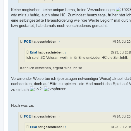
Keine magischen, keine unique Items, keine Verzauberungen
wär mir zu heftig, auch ohne HC. Zumindest heutzutage, früher hätt ich 
eine selbstgestellte Herausforderung wie "die Weiße Legion" mal durch
bzw gestartet, hab damals noch verschiedenes gemacht.
FOE
hat geschrieben:
↑
Mi 24. Jul 20
Erial
hat geschrieben:
↑
Di 23. Jul 201
Ich spiel SC Veteran, weil mir für Elite und/oder HC die Zeit fehlt.
Kann ich verstehen, ergeht mir auch so.
Verwirrender Weise tue ich (sozusagen notwendiger Weise) aktuell dar
nachdenken, doch auf Elite zu spielen - die Mod macht das Spiel auf 
zu einfach
Noch was zu:
FOE
hat geschrieben:
↑
Mi 24. Jul 20
Erial
hat geschrieben:
↑
Di 23. Jul 201