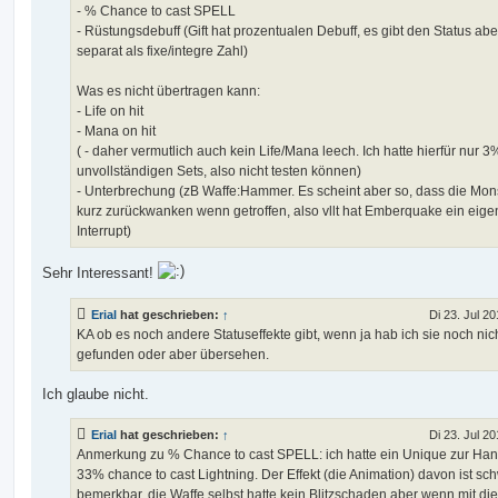
- % Chance to cast SPELL
- Rüstungsdebuff (Gift hat prozentualen Debuff, es gibt den Status ab
separat als fixe/integre Zahl)
Was es nicht übertragen kann:
- Life on hit
- Mana on hit
( - daher vermutlich auch kein Life/Mana leech. Ich hatte hierfür nur 3
unvollständigen Sets, also nicht testen können)
- Unterbrechung (zB Waffe:Hammer. Es scheint aber so, dass die Mon
kurz zurückwanken wenn getroffen, also vllt hat Emberquake ein eig
Interrupt)
Sehr Interessant!
Erial
hat geschrieben:
↑
Di 23. Jul 20
KA ob es noch andere Statuseffekte gibt, wenn ja hab ich sie noch nic
gefunden oder aber übersehen.
Ich glaube nicht.
Erial
hat geschrieben:
↑
Di 23. Jul 20
Anmerkung zu % Chance to cast SPELL: ich hatte ein Unique zur Han
33% chance to cast Lightning. Der Effekt (die Animation) davon ist sc
bemerkbar, die Waffe selbst hatte kein Blitzschaden aber wenn mit di