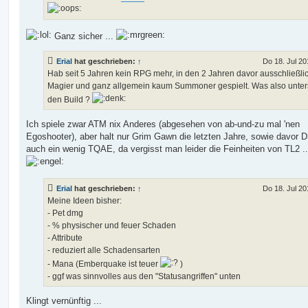
Ganz sicher ...
Erial
hat geschrieben:
↑
Do 18. Jul 20
Hab seit 5 Jahren kein RPG mehr, in den 2 Jahren davor ausschließli
Magier und ganz allgemein kaum Summoner gespielt. Was also unter
den Build ?
Ich spiele zwar ATM nix Anderes (abgesehen von ab-und-zu mal 'nen
Egoshooter), aber halt nur Grim Gawn die letzten Jahre, sowie davor 
auch ein wenig TQAE, da vergisst man leider die Feinheiten von TL2 ..
Erial
hat geschrieben:
↑
Do 18. Jul 20
Meine Ideen bisher:
- Pet dmg
- % physischer und feuer Schaden
- Attribute
- reduziert alle Schadensarten
- Mana (Emberquake ist teuer
)
- ggf was sinnvolles aus den "Statusangriffen" unten
Klingt vernünftig ...