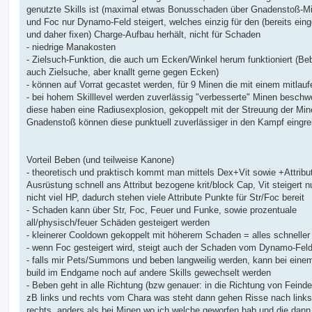
genutzte Skills ist (maximal etwas Bonusschaden über Gnadenstoß-M
und Foc nur Dynamo-Feld steigert, welches einzig für den (bereits ein
und daher fixen) Charge-Aufbau herhält, nicht für Schaden
- niedrige Manakosten
- Zielsuch-Funktion, die auch um Ecken/Winkel herum funktioniert (Be
auch Zielsuche, aber knallt gerne gegen Ecken)
- können auf Vorrat gecastet werden, für 9 Minen die mit einem mitlauf
- bei hohem Skilllevel werden zuverlässig "verbesserte" Minen beschw
diese haben eine Radiusexplosion, gekoppelt mit der Streuung der Mi
Gnadenstoß können diese punktuell zuverlässiger in den Kampf eingre
Vorteil Beben (und teilweise Kanone)
- theoretisch und praktisch kommt man mittels Dex+Vit sowie +Attribu
Ausrüstung schnell ans Attribut bezogene krit/block Cap, Vit steigert 
nicht viel HP, dadurch stehen viele Attribute Punkte für Str/Foc bereit
- Schaden kann über Str, Foc, Feuer und Funke, sowie prozentuale
all/physisch/feuer Schäden gesteigert werden
- kleinerer Cooldown gekoppelt mit höherem Schaden = alles schneller 
- wenn Foc gesteigert wird, steigt auch der Schaden vom Dynamo-Fel
- falls mir Pets/Summons und beben langweilig werden, kann bei einem
build im Endgame noch auf andere Skills gewechselt werden
- Beben geht in alle Richtung (bzw genauer: in die Richtung von Feind
zB links und rechts vom Chara was steht dann gehen Risse nach link
rechts, anders als bei Minen wo ich welche geworfen hab und die dann 