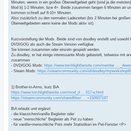
Minuten, wenns in ein großes Oberweltgebiet geht (sind ja die meisten)
Mod b) 1-2 Minuten, bzw 4+. Beide zusammen fangen 6 Minuten an u
kommen schnell auf 8-10+ Minuten.
Also zusätzlich zu den normalen Ladezeiten (bis 2 Minuten bei großen
Oberweltgebieten wenn keine der Mods aktiv ist).
Kurzvorstellung der Mods. Beide sind von doudley erstellt und sowohl f
DVD/GOG als auch die Steam Version verfügbar.
Sie können zusammen oder einzeln gespielt werden.
Zu doudley, er hat einige interessante Mods gebastelt, teilweise mit an
zusammen
- DVD/GOG Mods:
https://www.torchlightfansite.com/membe ... _down
- Steam Mods:
https://steamcommunity.com/id/doudley/myworkshopfil
1) Brother-in-Arms, kurz BiA
https://www.torchlightfansite.com/mod_d ... 017-a.html
https://steamcommunity.com/sharedfiles/ ... =150937197
BiA erlaubt und ergänzt
- die klassichen/vanilla Begleiter oder
- neue "menschliche" Begleiter als Pet zu haben
- für vanilla+menschliche Pets mehr Statistiken im Pet-Fenster <P>