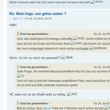
Nichts Genaues weiß man nich, wenn man was Genaues nich weiß
Re: Mein Inge: wie gehts weiter ?
B
von
FOE
»
Fr 19. Jul 2019, 06:29
e
i
Hallo,
t
r
a
Erial
hat geschrieben:
↑
Do 18. Jul 20
g
Und: das Autologout ist meeega unknuffig
vorhin böllert es 
raus als ich am Ende auf Vorschau klick
jetz komm ich zurüc
bin noch eingeloggt obwohl ich mich vorhin ausloggte
Hmm, ist mir so noch nie passiert!?
Erial
hat geschrieben:
↑
Do 18. Jul 20
Gute Frage. Als verwirrte Mausenschaftlerin find ich das nur auf eine A
Und ich hab ja jetzt ein halbwegs ungefähren Plan, was brauchbar ist
ich ja nicht auf Elite und/oder Hardcore spiele.
HC wäre mir so ein Build wohl zu heftig.
Erial
hat geschrieben:
↑
Do 18. Jul 20
Bist du sicher, dass
dieser
Fred vor 2 Wochen auch schon da war