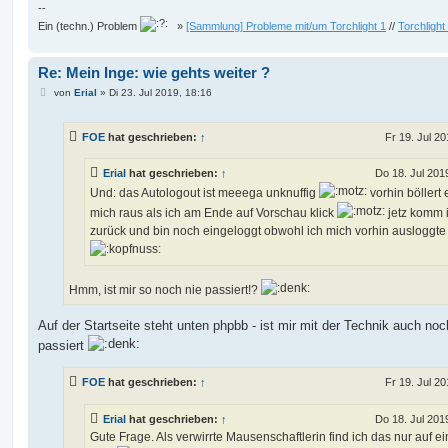
--
Ein (techn.) Problem
»
[Sammlung] Probleme mit/um Torchlight 1
//
Torchlight
Re: Mein Inge: wie gehts weiter ?
B
von
Erial
»
Di 23. Jul 2019, 18:16
e
i
t
FOE
hat geschrieben:
↑
Fr 19. Jul 20
r
a
g
Erial
hat geschrieben:
↑
Do 18. Jul 201
Und: das Autologout ist meeega unknuffig
vorhin böllert 
mich raus als ich am Ende auf Vorschau klick
jetz komm 
zurück und bin noch eingeloggt obwohl ich mich vorhin ausloggte
Hmm, ist mir so noch nie passiert!?
Auf der Startseite steht unten phpbb - ist mir mit der Technik auch noc
passiert
FOE
hat geschrieben:
↑
Fr 19. Jul 20
Erial
hat geschrieben:
↑
Do 18. Jul 201
Gute Frage. Als verwirrte Mausenschaftlerin find ich das nur auf ei