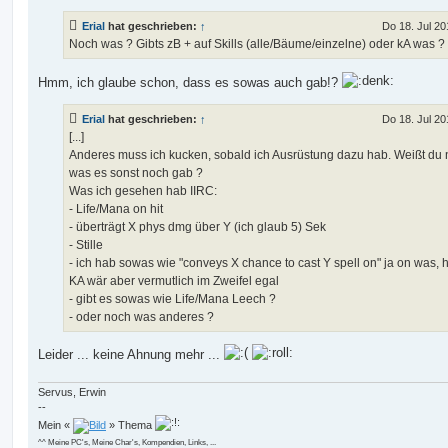
Erial
hat geschrieben:
↑
Do 18. Jul 20
Noch was ? Gibts zB + auf Skills (alle/Bäume/einzelne) oder kA was ?
Hmm, ich glaube schon, dass es sowas auch gab!?
Erial
hat geschrieben:
↑
Do 18. Jul 20
[...]
Anderes muss ich kucken, sobald ich Ausrüstung dazu hab. Weißt du 
was es sonst noch gab ?
Was ich gesehen hab IIRC:
- Life/Mana on hit
- überträgt X phys dmg über Y (ich glaub 5) Sek
- Stille
- ich hab sowas wie "conveys X chance to cast Y spell on" ja on was, hit
KA wär aber vermutlich im Zweifel egal
- gibt es sowas wie Life/Mana Leech ?
- oder noch was anderes ?
Leider ... keine Ahnung mehr ...
Servus, Erwin
--
Mein «
» Thema
^^ Meine PC's, Meine Char's, Kompendien, Links, ...