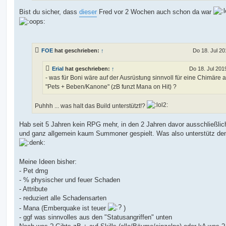
Bist du sicher, dass
dieser
Fred vor 2 Wochen auch schon da war
FOE
hat geschrieben:
↑
Do 18. Jul 20
Erial
hat geschrieben:
↑
Do 18. Jul 201
- was für Boni wäre auf der Ausrüstung sinnvoll für eine Chimäre 
"Pets + Beben/Kanone" (zB funzt Mana on Hit) ?
Puhhh ... was halt das Build unterstützt!?
Hab seit 5 Jahren kein RPG mehr, in den 2 Jahren davor ausschließlic
und ganz allgemein kaum Summoner gespielt. Was also unterstütz den
Meine Ideen bisher:
- Pet dmg
- % physischer und feuer Schaden
- Attribute
- reduziert alle Schadensarten
- Mana (Emberquake ist teuer
)
- ggf was sinnvolles aus den "Statusangriffen" unten