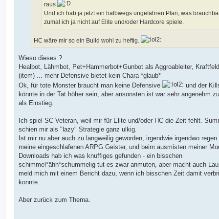
raus
Und ich hab ja jetzt ein halbwegs ungefähren Plan, was brauchbar 
zumal ich ja nicht auf Elite und/oder Hardcore spiele.
HC wäre mir so ein Build wohl zu heftig.
Wieso dieses ?
Healbot, Lähmbot, Pet+Hammerbot+Gunbot als Aggroableiter, Kraftfeld
(item) ... mehr Defensive bietet kein Chara *glaub*
Ok, für tote Monster braucht man keine Defensive
und der Kil
könnte in der Tat höher sein, aber ansonsten ist war sehr angenehm zu
als Einstieg.
Ich spiel SC Veteran, weil mir für Elite und/oder HC die Zeit fehlt. S
schien mir als "lazy" Strategie ganz ulkig.
Ist mir nu aber auch zu langweilig geworden, irgendwie irgendwo regen
meine eingeschlafenen ARPG Geister, und beim ausmisten meiner Mo
Downloads hab ich was knuffiges gefunden - ein bisschen
schimmel*ähh*schummelig tut es zwar anmuten, aber macht auch Lau
meld mich mit einem Bericht dazu, wenn ich bisschen Zeit damit verbr
konnte.
Aber zurück zum Thema.