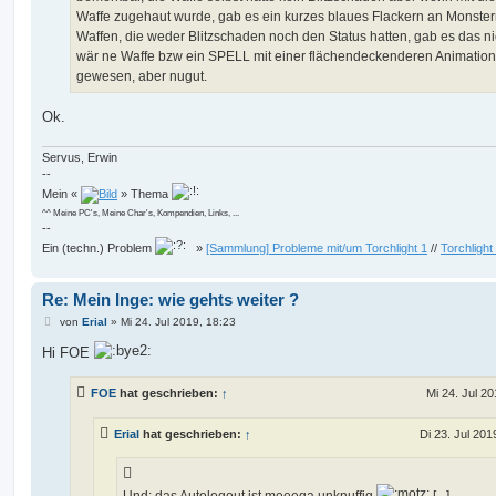
Waffe zugehaut wurde, gab es ein kurzes blaues Flackern an Monster
Waffen, die weder Blitzschaden noch den Status hatten, gab es das nic
wär ne Waffe bzw ein SPELL mit einer flächendeckenderen Animation 
gewesen, aber nugut.
Ok.
Servus, Erwin
--
Mein «
» Thema
^^ Meine PC's, Meine Char's, Kompendien, Links, ...
--
Ein (techn.) Problem
»
[Sammlung] Probleme mit/um Torchlight 1
//
Torchlight
Re: Mein Inge: wie gehts weiter ?
B
von
Erial
»
Mi 24. Jul 2019, 18:23
e
i
Hi FOE
t
r
a
FOE
hat geschrieben:
↑
Mi 24. Jul 20
g
Erial
hat geschrieben:
↑
Di 23. Jul 201
Und: das Autologout ist meeega unknuffig
[...]