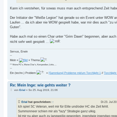
Kann ich verstehen, für sowas muss man auch entsprechend Zeit hab
Der Initiator der "Weiße Legion" hat gerade so ein Event unter WOW 
Laufen ... da ich aber nie WOW gespielt habe, war mir dies auch "zu vi
Guten".
Habe auch mal so einen Char unter "Grim Dawn" begonnen, aber auch
nicht sehr weit gespielt ...
Servus, Erwin
--
Mein «
» Thema
^^ Meine PC's, Meine Char's, Kompendien, Links, ...
--
Ein (techn.) Problem
»
[Sammlung] Probleme mit/um Torchlight 1
//
Torchlight
Re: Mein Inge: wie gehts weiter ?
B
von
Erial
»
So 25. Aug 2019, 21:06
e
i
t
Erial
hat geschrieben:
↑
Di 23. Jul 20
r
a
Ich spiel SC Veteran, weil mir für Elite und/oder HC die Zeit fehlt.
g
Summonneer schien mir als "lazy" Strategie ganz ulkig.
Ist mir nu aber auch zu langweilig geworden, irgendwie irgendwo reg