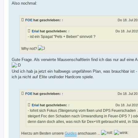
Also nochmal:
FOE
hat geschrieben:
↑
Do 18. Jul 20
Erial
hat geschrieben:
↑
Do 18. Jul 201
- ist ein Spagat "Pets + Beben" sinnvoll ?
Why not?
Gute Frage. Als verwirrte Mausenschaftlerin find ich das nur auf eine A
Und ich hab ja jetzt ein halbwegs ungefähren Plan, was brauchbar ist 
ich ja nicht auf Elite und/oder Hardcore spiele.
FOE
hat geschrieben:
↑
Do 18. Jul 20
Erial
hat geschrieben:
↑
Do 18. Jul 201
- lohnt sich Fokus (Steigerung vom fixen und DPS Feuerschaden .
steigert Foc den Schaden nach Umwandlung in Feuer-DPS ? ) od
denn dann doch alles, was nich für Dex+Vit gebraucht wird, in Stä
Hierzu am Besten unsere
Guides
anschauen ...