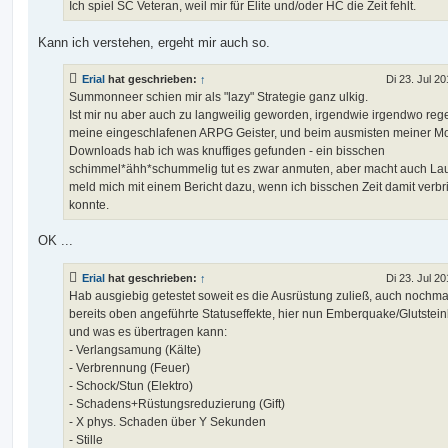
Ich spiel SC Veteran, weil mir für Elite und/oder HC die Zeit fehlt.
Kann ich verstehen, ergeht mir auch so.
Erial
hat geschrieben:
↑
Di 23. Jul 20
Summonneer schien mir als "lazy" Strategie ganz ulkig.
Ist mir nu aber auch zu langweilig geworden, irgendwie irgendwo reg
meine eingeschlafenen ARPG Geister, und beim ausmisten meiner M
Downloads hab ich was knuffiges gefunden - ein bisschen
schimmel*ähh*schummelig tut es zwar anmuten, aber macht auch Lau
meld mich mit einem Bericht dazu, wenn ich bisschen Zeit damit verb
konnte.
OK ...
Erial
hat geschrieben:
↑
Di 23. Jul 20
Hab ausgiebig getestet soweit es die Ausrüstung zuließ, auch nochma
bereits oben angeführte Statuseffekte, hier nun Emberquake/Glutste
und was es übertragen kann:
- Verlangsamung (Kälte)
- Verbrennung (Feuer)
- Schock/Stun (Elektro)
- Schadens+Rüstungsreduzierung (Gift)
- X phys. Schaden über Y Sekunden
- Stille