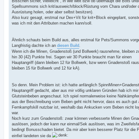
Bisschen sicher, vielleicht", in wie weit bzw ob überhaupt die Bots und
Spellsummons sich krit/ausweich/block/Rüstung vom Chara und/oder
Ausrüstung holen, oder aber selbst besitzen).
Also kurz gesagt, erstmal nur Dex+Vit für krit+Block eingeplant, sons
was ich mit den Attributen machen kann/soll.
Ähnlich schauts beim Build aus, alles erstmal für Pets/Summons vorge
Langfristig dachte ich an
diesen Build
.
Wenn ich die Minen, Gnadenstoß (und Bollwerk) rausnehme, bleiben 
hin 30 (42) Punkte frei. Sagen wir 30 Punkte braucht man für einen
Hauptangriff (dann bleiben 12 für Bollwerk, bzw wenn Gnadenstoß rau
bleiben 15 für Bollwerk und 12 für kA).
So denn. Mein Problem ist: ich hatte anfänglich SpinnMinen+Gnadens
Hauptangriff gedacht, aber aus mir völlig unklaren Gründen hab ich mir
Glutsteinbeben angeschaut. Ich spiel normalerweise keine Nahkämpfe
aus der Beschreibung vom Beben geht nicht hervor, dass es auch gut 
Fernkampfskill nutzbar ist, weshalb das Ankucken vom Beben nicht lo
war.
Noch kurz zum Gnadenstoß: zwar können verbesserte Minen den Gna
auslösen, jedoch der kann nur einmal/Sek auslösen, was im Zweifelsfal
bedingt Bonusschaden bietet. Da mir aber kein besserer Platz für die 
einfiel landeten sie da