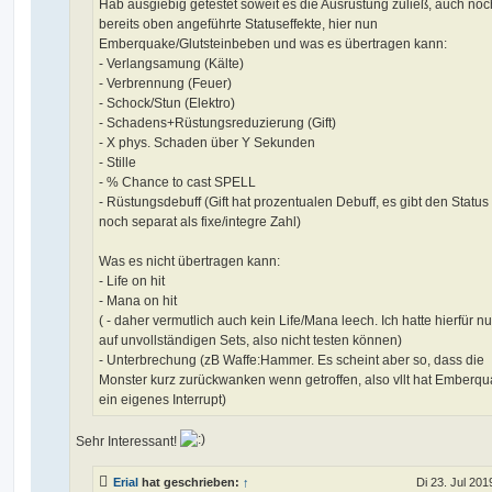
Hab ausgiebig getestet soweit es die Ausrüstung zuließ, auch no
bereits oben angeführte Statuseffekte, hier nun
Emberquake/Glutsteinbeben und was es übertragen kann:
- Verlangsamung (Kälte)
- Verbrennung (Feuer)
- Schock/Stun (Elektro)
- Schadens+Rüstungsreduzierung (Gift)
- X phys. Schaden über Y Sekunden
- Stille
- % Chance to cast SPELL
- Rüstungsdebuff (Gift hat prozentualen Debuff, es gibt den Status
noch separat als fixe/integre Zahl)
Was es nicht übertragen kann:
- Life on hit
- Mana on hit
( - daher vermutlich auch kein Life/Mana leech. Ich hatte hierfür n
auf unvollständigen Sets, also nicht testen können)
- Unterbrechung (zB Waffe:Hammer. Es scheint aber so, dass die
Monster kurz zurückwanken wenn getroffen, also vllt hat Emberq
ein eigenes Interrupt)
Sehr Interessant!
Erial
hat geschrieben:
↑
Di 23. Jul 201