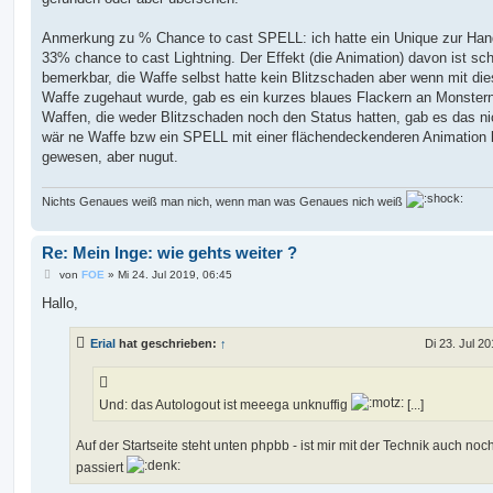
Anmerkung zu % Chance to cast SPELL: ich hatte ein Unique zur Han
33% chance to cast Lightning. Der Effekt (die Animation) davon ist sc
bemerkbar, die Waffe selbst hatte kein Blitzschaden aber wenn mit die
Waffe zugehaut wurde, gab es ein kurzes blaues Flackern an Monstern
Waffen, die weder Blitzschaden noch den Status hatten, gab es das ni
wär ne Waffe bzw ein SPELL mit einer flächendeckenderen Animation l
gewesen, aber nugut.
Nichts Genaues weiß man nich, wenn man was Genaues nich weiß
Re: Mein Inge: wie gehts weiter ?
B
von
FOE
»
Mi 24. Jul 2019, 06:45
e
i
Hallo,
t
r
a
Erial
hat geschrieben:
↑
Di 23. Jul 20
g
Und: das Autologout ist meeega unknuffig
[...]
Auf der Startseite steht unten phpbb - ist mir mit der Technik auch noc
passiert