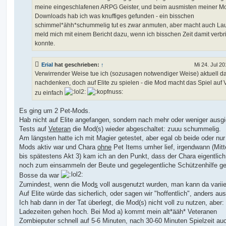
meine eingeschlafenen ARPG Geister, und beim ausmisten meiner M
Downloads hab ich was knuffiges gefunden - ein bisschen
schimmel*ähh*schummelig tut es zwar anmuten, aber macht auch Lau
meld mich mit einem Bericht dazu, wenn ich bisschen Zeit damit verb
konnte.
Erial
hat geschrieben:
↑
Mi 24. Jul 20
Verwirrender Weise tue ich (sozusagen notwendiger Weise) aktuell d
nachdenken, doch auf Elite zu spielen - die Mod macht das Spiel auf 
zu einfach
Es ging um 2 Pet-Mods.
Hab nicht auf Elite angefangen, sondern nach mehr oder weniger ausg
Tests auf
Veteran
die Mod(s) wieder abgeschaltet: zuuu schummelig.
Am längsten hatte ich mit Magier getestet, aber egal ob beide oder nur
Mods aktiv war und Chara
ohne
Pet Items umher lief, irgendwann (Mitt
bis spätestens Akt 3) kam ich an den Punkt, dass der Chara eigentlich
noch zum einsammeln der Beute und gegelegentliche Schützenhilfe g
Bosse da war
Zumindest, wenn die Mod
s
voll ausgenutzt wurden, man kann da variie
Auf Elite würde das sicherlich, oder sagen wir "hoffentlich", anders au
Ich hab dann in der Tat überlegt, die Mod(s) nicht voll zu nutzen, aber:
Ladezeiten gehen hoch. Bei Mod a) kommt mein alt*ääh* Veteranen
Zombieputer schnell auf 5-6 Minuten, nach 30-60 Minuten Spielzeit au