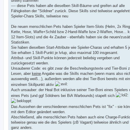
unten) stammen
---- diese Pets haben alle dieselben Skill-Bäume und greifen auf alle
Fähigkeiten der "Söldner" zurück. Diese Skills sind teilweise angelehn
Spieler-Chara Skills, teilweise neu
Die neuen menschlichen Pets haben Spieler Item-Slots (Helm, 2x Ring
Kette, Hose, Waffe+Schild bzw 2-Hand-Waffe bzw 2-Waffen, Hose... ku
12 Item-Slots) und die 4x Zauber - ebenfalls haben sie die neuen/zusät
Statistiken.
Sie haben dieselben Start-Attribute wie Spieler-Charas und erhalten 5 je
Sie erhalten 1 Skill-Punkt je lvlup, also maximal 100 insgesamt.
Attribut- und Skill-Punkte können jederzeit beliebig vergeben und
zurückgesetzt werden.
Unsauberer Code: es gibt zwar die Beschreibungstexte und Tier-Boni 
Lesen, aber
keine
Angabe was die Skills machen (wenn mans also nic
auswendig weiß...), außerdem werden alle drei Tier-Boni bereits mit e
einzelnen Skillpunkt aktiv
Auch unsauber: der Heal Bot inklusive seiner Tier-Boni eines Spielers
eines Pets (und ggf Söldners bei BiA Warbounds) stapelt sich
Das Aussehen der verschiedenen menschlichen Pets ist "fix" - sie kön
mit dem Editor geändert werden.
Abschließend, alle menschlichen Pets haben auch eine Charge-Funktio
teilweise genau wie die des Spielers (zB Vagant) teilweise ähnlich und 
ganz anders.