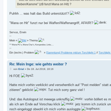
Beben/Kanone" (zB funzt Mana on Hit) ?
Puhhh ... was halt das Build unterstützt!?
"Mana on Hit" funzt nur bei Waffen/Waffenangriff, AFAIR!?
Servus, Erwin
--
Mein «
» Thema
^^ Meine PC's, Meine Char's, Kompendien, Links, ...
--
Ein (techn.) Problem
»
[Sammlung] Probleme mit/um Torchlight 1
//
Torchlight
Re: Mein Inge: wie gehts weiter ?
B
von
Erial
»
Do 18. Jul 2019, 18:16
e
i
Hi FOE
t
r
a
Hatte mich vorhin verklickt und versehentlich auf "Post melden" statt 
g
zitieren" geklickt
Tut mich sorry ganz viel !
Und: das Autologout ist meeega unknuffig
vorhin böllert es m
als ich am Ende auf Vorschau klick
jetz komm ich zurück un
noch eingeloggt obwohl ich mich vorhin ausloggte