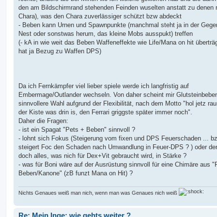
den am Bildschirmrand stehenden Feinden wuselten anstatt zu denen
Chara), was den Chara zuverlässiger schützt bzw abdeckt
- Beben kann Urnen und Spawnpunkte (manchmal steht ja in der Gege
Nest oder sonstwas herum, das kleine Mobs ausspukt) treffen
(- kA in wie weit das Beben Waffeneffekte wie Life/Mana on hit überträg
hat ja Bezug zu Waffen DPS)
Da ich Fernkämpfer viel lieber spiele werde ich langfristig auf
Embermage/Outlander wechseln. Von daher scheint mir Glutsteinbeben
sinnvollere Wahl aufgrund der Flexibilität, nach dem Motto "hol jetz ra
der Kiste was drin is, den Ferrari griggste später immer noch".
Daher die Fragen:
- ist ein Spagat "Pets + Beben" sinnvoll ?
- lohnt sich Fokus (Steigerung vom fixen und DPS Feuerschaden ... b
steigert Foc den Schaden nach Umwandlung in Feuer-DPS ? ) oder de
doch alles, was nich für Dex+Vit gebraucht wird, in Stärke ?
- was für Boni wäre auf der Ausrüstung sinnvoll für eine Chimäre aus "
Beben/Kanone" (zB funzt Mana on Hit) ?
Nichts Genaues weiß man nich, wenn man was Genaues nich weiß
Re: Mein Inge: wie gehts weiter ?