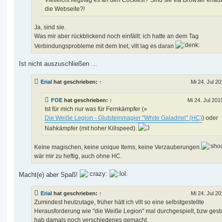
Vielleicht liegt/lag es an den Cockies!? Sind sie via Browser erlaub
die Webseite?!
Ja, sind sie.
Was mir aber rückblickend noch einfällt: ich hatte an dem Tag
Verbindungsprobleme mit dem Inet, vllt lag es daran
Ist nicht auszuschließen ...
Erial
hat geschrieben:
↑
Mi 24. Jul 20
FOE
hat geschrieben:
↑
Mi 24. Jul 201
Ist für mich nur was für Fernkämpfer (»
Die Weiße Legion - Glutsteinmagier "White Galadriel" (HC)
) oder
Nahkämpfer (mit hoher Killspeed).
Keine magischen, keine unique Items, keine Verzauberungen
wär mir zu heftig, auch ohne HC.
Macht(e) aber Spaß!
Erial
hat geschrieben:
↑
Mi 24. Jul 20
Zumindest heutzutage, früher hätt ich vllt so eine selbstgestellte
Herausforderung wie "die Weiße Legion" mal durchgespielt, bzw gesta
hab damals noch verschiedenes gemacht.