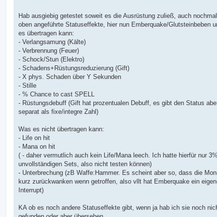
Hab ausgiebig getestet soweit es die Ausrüstung zuließ, auch nochmal
oben angeführte Statuseffekte, hier nun Emberquake/Glutsteinbeben 
es übertragen kann:
- Verlangsamung (Kälte)
- Verbrennung (Feuer)
- Schock/Stun (Elektro)
- Schadens+Rüstungsreduzierung (Gift)
- X phys. Schaden über Y Sekunden
- Stille
- % Chance to cast SPELL
- Rüstungsdebuff (Gift hat prozentualen Debuff, es gibt den Status abe
separat als fixe/integre Zahl)
Was es nicht übertragen kann:
- Life on hit
- Mana on hit
( - daher vermutlich auch kein Life/Mana leech. Ich hatte hierfür nur 3
unvollständigen Sets, also nicht testen können)
- Unterbrechung (zB Waffe:Hammer. Es scheint aber so, dass die Mon
kurz zurückwanken wenn getroffen, also vllt hat Emberquake ein eige
Interrupt)
KA ob es noch andere Statuseffekte gibt, wenn ja hab ich sie noch nic
gefunden oder aber übersehen.