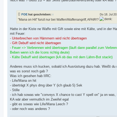
Noch was ? Gibts zB + auf Skills (alle/Bäume/einzelne) oder kA was ?
FOE
hat geschrieben:
↑
Do 18. Jul 20
"Mana on Hit" funzt nur bei Waffen/Waffenangriff, AFAIR!?
Hatte in der Kiste ne Waffe mit Gift sowie eine mit Kälte, und in der H
mit Feuer:
- Unterbrechen von Hämmern wird nicht übertragen
- Gift Debuff wird nicht übertragen
- Feuer => Verbrennen wird übertragen (läuft dann parallel zum Verbr
Beben wenn ich die Icons richtig deute)
- Kälte Debuff wird übertragen (kA ob das mit dem Lähm-Bot stackt)
Anderes muss ich kucken, sobald ich Ausrüstung dazu hab. Weißt du 
was es sonst noch gab ?
Was ich gesehen hab IIRC:
- Life/Mana on hit
- überträgt X phys dmg über Y (ich glaub 5) Sek
- Stille
- ich hab sowas wie "conveys X chance to cast Y spell on" ja on was, hi
KA wär aber vermutlich im Zweifel egal
- gibt es sowas wie Life/Mana Leech ?
- oder noch was anderes ?