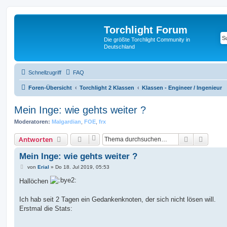
Torchlight Forum
Die größte Torchlight Community in
Deutschland
Schnellzugriff
FAQ
Foren-Übersicht
Torchlight 2 Klassen
Klassen - Engineer / Ingenieur
Mein Inge: wie gehts weiter ?
Moderatoren:
Malgardian
,
FOE
,
frx
Suche
Erweit
Antworten
Mein Inge: wie gehts weiter ?
B
von
Erial
»
Do 18. Jul 2019, 05:53
e
i
Hallöchen
t
r
a
Ich hab seit 2 Tagen ein Gedankenknoten, der sich nicht lösen will.
g
Erstmal die Stats: