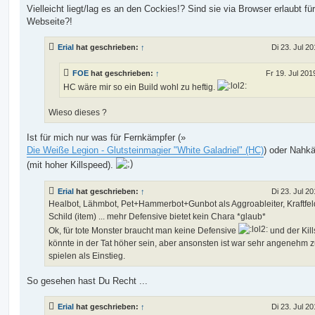
Vielleicht liegt/lag es an den Cockies!? Sind sie via Browser erlaubt für
Webseite?!
Erial
hat geschrieben:
↑
Di 23. Jul 20
FOE
hat geschrieben:
↑
Fr 19. Jul 201
HC wäre mir so ein Build wohl zu heftig.
Wieso dieses ?
Ist für mich nur was für Fernkämpfer (»
Die Weiße Legion - Glutsteinmagier "White Galadriel" (HC)
) oder Nahk
(mit hoher Killspeed).
Erial
hat geschrieben:
↑
Di 23. Jul 20
Healbot, Lähmbot, Pet+Hammerbot+Gunbot als Aggroableiter, Kraftfel
Schild (item) ... mehr Defensive bietet kein Chara *glaub*
Ok, für tote Monster braucht man keine Defensive
und der Kil
könnte in der Tat höher sein, aber ansonsten ist war sehr angenehm 
spielen als Einstieg.
So gesehen hast Du Recht ...
Erial
hat geschrieben:
↑
Di 23. Jul 20