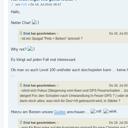
B
von
FOE
»
Do 18. Jul 2019, 06:47
e
i
Hallo,
t
r
a
Netter Char!
g
Erial
hat geschrieben:
↑
Do 18. Jul 20
- ist ein Spagat "Pets + Beben" sinnvoll ?
Why not?
Es klingt auf jeden Fall mal interessant.
Ob man so auch Level 100 und/oder auch durchspielen kann ... keine
...
Erial
hat geschrieben:
↑
Do 18. Jul 20
- lohnt sich Fokus (Steigerung vom fixen und DPS Feuerschaden ... b
steigert Foc den Schaden nach Umwandlung in Feuer-DPS ? ) oder 
dann doch alles, was nich für Dex+Vit gebraucht wird, in Stärke ?
Hierzu am Besten unsere
Guides
anschauen ...
Erial
hat geschrieben:
↑
Do 18. Jul 20
- was für Boni wäre auf der Ausrüstung sinnvoll für eine Chimäre aus 