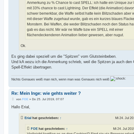
Anmerkung zu % Chance to cast SPELL: ich hatte ein Unique zur
mit 33% chance to cast Lightning. Der Effekt (die Animation) davon
schwer bemerkbar, die Waffe selbst hatte kein Blitzschaden aber
mit dieser Waffe zugehaut wurde, gab es ein kurzes blaues Flack
Monstern. Bei Waffen, die weder Blitzschaden noch den Status hat
gab es das nicht. Mir wär ne Waffe bzw ein SPELL mit einer
flächendeckenderen Animation lieber gewesen, aber nugut.
Ok.
Es ging dabei speziell um die "Spitzen" vom Glutsteinbeben.
Und kA wozu ich die Anmerkung schrieb, weil die Spitzen ja auch den 
Spell-Effekt übertragen.
Nichts Genaues weiß man nich, wenn man was Genaues nich weiß
Re: Mein Inge: wie gehts weiter ?
B
von
FOE
»
Do 25. Jul 2019, 07:07
e
i
Hallo Erial,
t
r
a
Erial
hat geschrieben:
↑
Mi 24. Jul 20
g
FOE
hat geschrieben:
↑
Mi 24. Jul 201