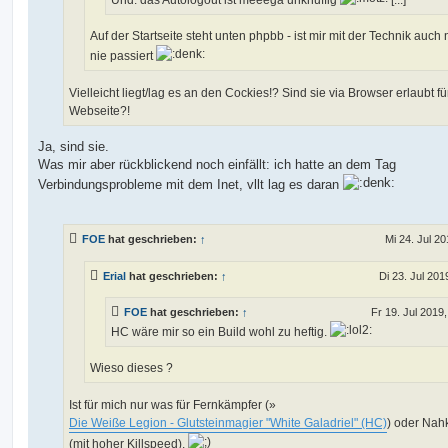
Auf der Startseite steht unten phpbb - ist mir mit der Technik auch
nie passiert
Vielleicht liegt/lag es an den Cockies!? Sind sie via Browser erlaubt fü
Webseite?!
Ja, sind sie.
Was mir aber rückblickend noch einfällt: ich hatte an dem Tag
Verbindungsprobleme mit dem Inet, vllt lag es daran
FOE
hat geschrieben:
↑
Mi 24. Jul 20
Erial
hat geschrieben:
↑
Di 23. Jul 201
FOE
hat geschrieben:
↑
Fr 19. Jul 2019,
HC wäre mir so ein Build wohl zu heftig.
Wieso dieses ?
Ist für mich nur was für Fernkämpfer (»
Die Weiße Legion - Glutsteinmagier "White Galadriel" (HC)
) oder Nah
(mit hoher Killspeed).