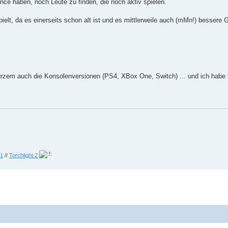
e haben, noch Leute zu finden, die noch aktiv spielen.
pielt, da es einerseits schon alt ist und es mittlerweile auch (mMn!) besser
urzem auch die Konsolenversionen (PS4, XBox One, Switch) ... und ich habe
 1
//
Torchlight 2