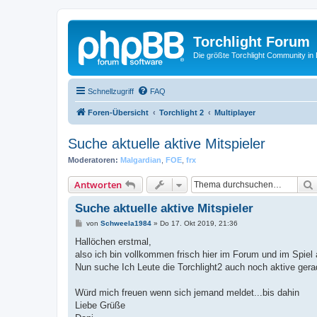
Torchlight Forum
Die größte Torchlight Community in
Schnellzugriff
FAQ
Foren-Übersicht
Torchlight 2
Multiplayer
Suche aktuelle aktive Mitspieler
Moderatoren:
Malgardian
,
FOE
,
frx
Antworten
Suche aktuelle aktive Mitspieler
B
von
Schweela1984
»
Do 17. Okt 2019, 21:36
e
i
Hallöchen erstmal,
t
also ich bin vollkommen frisch hier im Forum und im Spiel
r
a
Nun suche Ich Leute die Torchlight2 auch noch aktive ger
g
Würd mich freuen wenn sich jemand meldet...bis dahin
Liebe Grüße