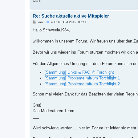
Dani
Re: Suche aktuelle aktive Mitspieler
B
von
FOE
»
Fr 18. Okt 2019, 07:11
e
i
Hallo
Schweela1984
,
t
r
a
willkommen in unserem Forum. Wir freuen uns über den Z
g
Bevor wir uns wieder ins Forum stürzen möchten wir dich 
Für den Allgemeines Umgang mit dem Forum kann sich der 
[Sammlung] Links & FAQ @ Torchlight
[Sammlung] Probleme mit/um Torchlight 1
[Sammlung] Probleme mit/um Torchlight 2
Schon mal vielen Dank für das Beachten der vielen Regel
Gruß
Das Moderatoren Team
___
Wird schwierig werden ... hier im Forum ist leider nix mehr