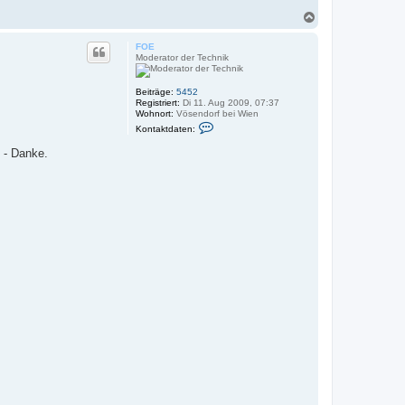
N
a
c
FOE
h
Moderator der Technik
o
b
e
Beiträge:
5452
Registriert:
Di 11. Aug 2009, 07:37
n
Wohnort:
Vösendorf bei Wien
K
Kontaktdaten:
o
n
h - Danke.
t
a
k
t
d
a
t
e
n
v
o
n
F
O
E