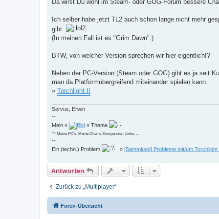
Da wirst Du wohl im Steam- oder GOG-Forum bessere Chanc
Ich selber habe jetzt TL2 auch schon lange nicht mehr ges
gibt.
(In meinen Fall ist es "Grim Dawn".)
BTW, von welcher Version sprechen wir hier eigentlich!?
Neben der PC-Version (Steam oder GOG) gibt es ja seit K
man da Platformübergreifend miteinander spielen kann.
»
Torchlight II
Servus, Erwin
--
Mein «
» Thema
^^ Meine PC's, Meine Char's, Kompendien, Links, ...
--
Ein (techn.) Problem
»
[Sammlung] Probleme mit/um Torchlight
Antworten
Zurück zu „Multiplayer“
Foren-Übersicht