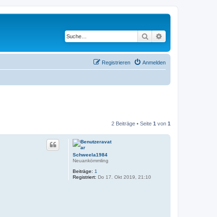
Suche
Erweiterte Suche
Registrieren
Anmelden
2 Beiträge • Seite
1
von
1
Schweela1984
Neuankömmling
Beiträge:
1
Registriert:
Do 17. Okt 2019, 21:10