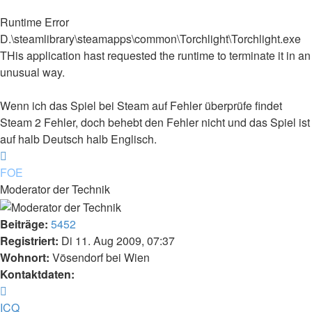
Runtime Error
D.\steamlibrary\steamapps\common\Torchlight\Torchlight.exe
THis application hast requested the runtime to terminate it in an
unusual way.
Wenn ich das Spiel bei Steam auf Fehler überprüfe findet
Steam 2 Fehler, doch behebt den Fehler nicht und das Spiel ist
auf halb Deutsch halb Englisch.
Nach
oben
FOE
Moderator der Technik
Beiträge:
5452
Registriert:
Di 11. Aug 2009, 07:37
Wohnort:
Vösendorf bei Wien
Kontaktdaten:
Kontaktdaten
von
ICQ