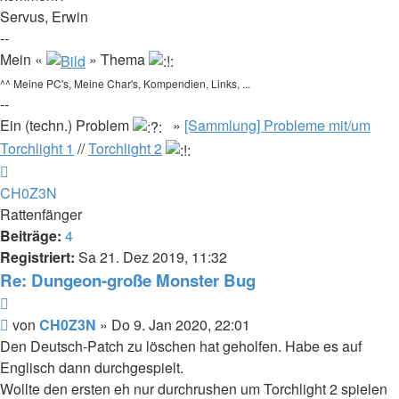
Servus, Erwin
--
Mein «
» Thema
^^ Meine PC's, Meine Char's, Kompendien, Links, ...
--
Ein (techn.) Problem
»
[Sammlung] Probleme mit/um
Torchlight 1
//
Torchlight 2
Nach
oben
CH0Z3N
Rattenfänger
Beiträge:
4
Registriert:
Sa 21. Dez 2019, 11:32
Re: Dungeon-große Monster Bug
Zitieren
Beitrag
von
CH0Z3N
»
Do 9. Jan 2020, 22:01
Den Deutsch-Patch zu löschen hat geholfen. Habe es auf
Englisch dann durchgespielt.
Wollte den ersten eh nur durchrushen um Torchlight 2 spielen