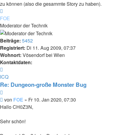
zu können (also die gesammte Story zu haben).
Nach
oben
FOE
Moderator der Technik
Beiträge:
5452
Registriert:
Di 11. Aug 2009, 07:37
Wohnort:
Vösendorf bei Wien
Kontaktdaten:
Kontaktdaten
von
ICQ
FOE
Re: Dungeon-große Monster Bug
Zitieren
Beitrag
von
FOE
»
Fr 10. Jan 2020, 07:30
Hallo CH0Z3N,
Sehr schön!