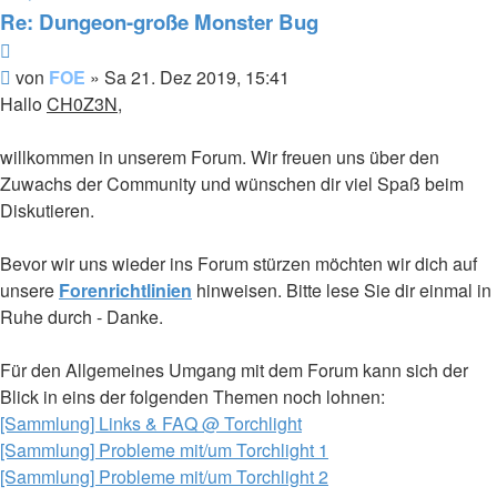
FOE
Re: Dungeon-große Monster Bug
Zitieren
Beitrag
von
FOE
»
Sa 21. Dez 2019, 15:41
Hallo
CH0Z3N
,
willkommen in unserem Forum. Wir freuen uns über den
Zuwachs der Community und wünschen dir viel Spaß beim
Diskutieren.
Bevor wir uns wieder ins Forum stürzen möchten wir dich auf
unsere
Forenrichtlinien
hinweisen. Bitte lese Sie dir einmal in
Ruhe durch - Danke.
Für den Allgemeines Umgang mit dem Forum kann sich der
Blick in eins der folgenden Themen noch lohnen:
[Sammlung] Links & FAQ @ Torchlight
[Sammlung] Probleme mit/um Torchlight 1
[Sammlung] Probleme mit/um Torchlight 2