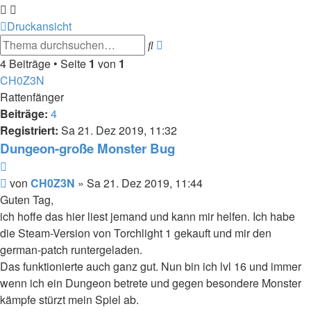
Druckansicht
Erweiterte
Suche
Suche
4 Beiträge • Seite
1
von
1
CH0Z3N
Rattenfänger
Beiträge:
4
Registriert:
Sa 21. Dez 2019, 11:32
Dungeon-große Monster Bug
Zitieren
Beitrag
von
CH0Z3N
»
Sa 21. Dez 2019, 11:44
Guten Tag,
ich hoffe das hier liest jemand und kann mir helfen. Ich habe
die Steam-Version von Torchlight 1 gekauft und mir den
german-patch runtergeladen.
Das funktionierte auch ganz gut. Nun bin ich lvl 16 und immer
wenn ich ein Dungeon betrete und gegen besondere Monster
kämpfe stürzt mein Spiel ab.