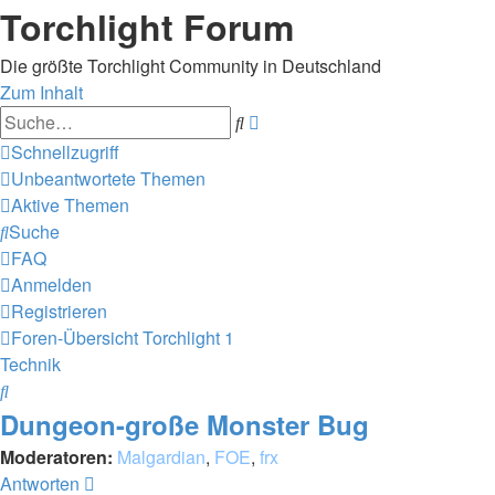
Torchlight Forum
Die größte Torchlight Community in Deutschland
Zum Inhalt
Erweiterte
Suche
Suche
Schnellzugriff
Unbeantwortete Themen
Aktive Themen
Suche
FAQ
Anmelden
Registrieren
Foren-Übersicht
Torchlight 1
Technik
Suche
Dungeon-große Monster Bug
Moderatoren:
Malgardian
,
FOE
,
frx
Antworten