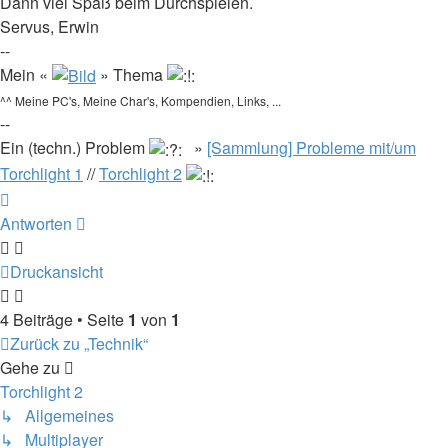
Dann viel Spaß beim Durchspielen.
Servus, Erwin
--
Mein «
» Thema
^^ Meine PC's, Meine Char's, Kompendien, Links, ...
--
Ein (techn.) Problem
»
[Sammlung] Probleme mit/um
Torchlight 1
//
Torchlight 2
Nach
oben
Antworten
Druckansicht
4 Beiträge • Seite
1
von
1
Zurück zu „Technik“
Gehe zu
Torchlight 2
↳ Allgemeines
↳ Multiplayer