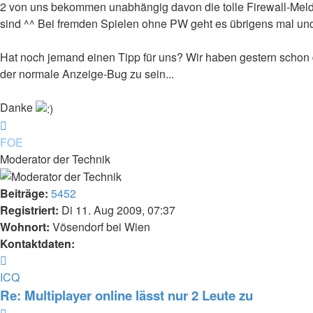
2 von uns bekommen unabhängig davon die tolle Firewall-Meldu
sind ^^ Bei fremden Spielen ohne PW geht es übrigens mal und 
Hat noch jemand einen Tipp für uns? Wir haben gestern schon das 
der normale Anzeige-Bug zu sein...
Danke
Nach
oben
FOE
Moderator der Technik
Beiträge:
5452
Registriert:
Di 11. Aug 2009, 07:37
Wohnort:
Vösendorf bei Wien
Kontaktdaten:
Kontaktdaten
von
ICQ
FOE
Re: Multiplayer online lässt nur 2 Leute zu
Zitieren