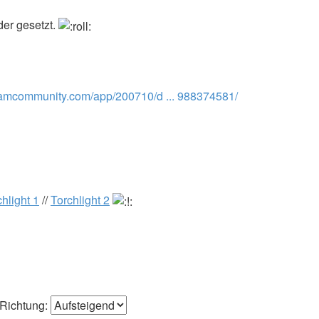
er gesetzt.
teamcommunity.com/app/200710/d ... 988374581/
hlight 1
//
Torchlight 2
Richtung: