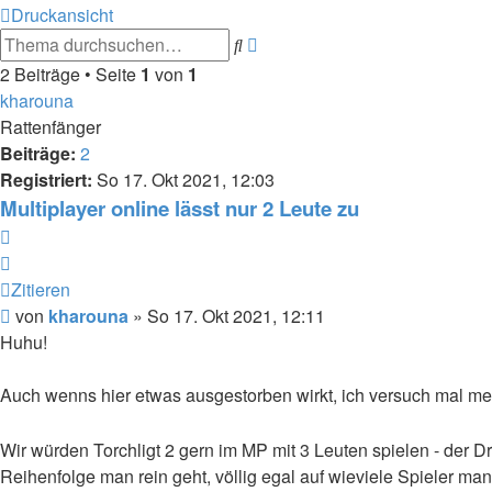
Druckansicht
Erweiterte
Suche
Suche
2 Beiträge • Seite
1
von
1
kharouna
Rattenfänger
Beiträge:
2
Registriert:
So 17. Okt 2021, 12:03
Multiplayer online lässt nur 2 Leute zu
Zitieren
Zitieren
Beitrag
von
kharouna
»
So 17. Okt 2021, 12:11
Huhu!
Auch wenns hier etwas ausgestorben wirkt, ich versuch mal m
Wir würden Torchligt 2 gern im MP mit 3 Leuten spielen - der Dr
Reihenfolge man rein geht, völlig egal auf wieviele Spieler man