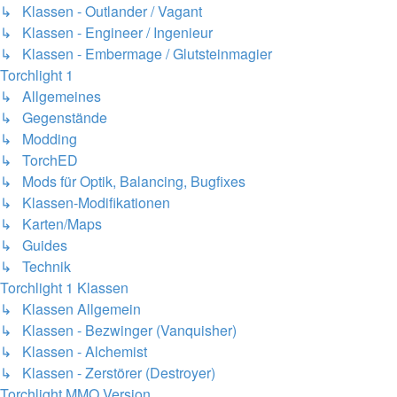
↳ Klassen - Outlander / Vagant
↳ Klassen - Engineer / Ingenieur
↳ Klassen - Embermage / Glutsteinmagier
Torchlight 1
↳ Allgemeines
↳ Gegenstände
↳ Modding
↳ TorchED
↳ Mods für Optik, Balancing, Bugfixes
↳ Klassen-Modifikationen
↳ Karten/Maps
↳ Guides
↳ Technik
Torchlight 1 Klassen
↳ Klassen Allgemein
↳ Klassen - Bezwinger (Vanquisher)
↳ Klassen - Alchemist
↳ Klassen - Zerstörer (Destroyer)
Torchlight MMO Version