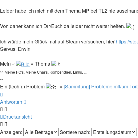
Leider habe ich mich mit dem Thema MP bei TL2 nie auseinand
Von daher kann ich Dir/Euch da leider nicht weiter helfen.
Ich würde mein Glück mal auf Steam versuchen, hier
https://s
Servus, Erwin
--
Mein «
» Thema
^^ Meine PC's, Meine Char's, Kompendien, Links, ...
--
Ein (techn.) Problem
»
[Sammlung] Probleme mit/um Torc
Nach
oben
Antworten
Druckansicht
Anzeigen:
Sortiere nach: