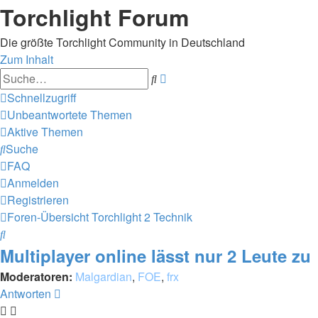
Torchlight Forum
Die größte Torchlight Community in Deutschland
Zum Inhalt
Erweiterte
Suche
Suche
Schnellzugriff
Unbeantwortete Themen
Aktive Themen
Suche
FAQ
Anmelden
Registrieren
Foren-Übersicht
Torchlight 2
Technik
Suche
Multiplayer online lässt nur 2 Leute zu
Moderatoren:
Malgardian
,
FOE
,
frx
Antworten