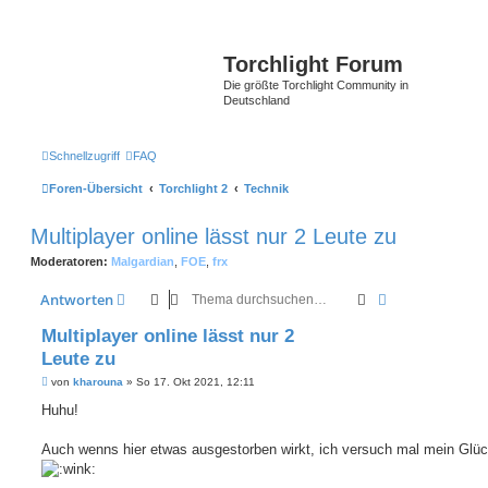
Torchlight Forum
Die größte Torchlight Community in
Deutschland
Schnellzugriff
FAQ
Foren-Übersicht
Torchlight 2
Technik
Multiplayer online lässt nur 2 Leute zu
Moderatoren:
Malgardian
,
FOE
,
frx
Suche
Erweiterte Suc
Antworten
Multiplayer online lässt nur 2
Leute zu
B
von
kharouna
»
So 17. Okt 2021, 12:11
e
i
Huhu!
t
r
a
Auch wenns hier etwas ausgestorben wirkt, ich versuch mal mein Glü
g