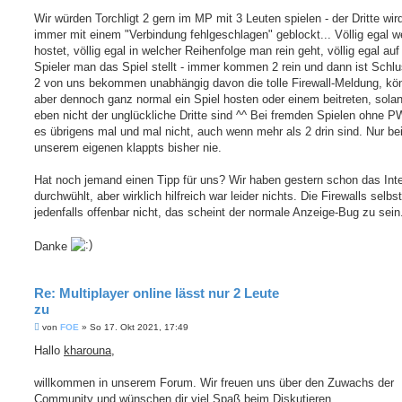
Wir würden Torchligt 2 gern im MP mit 3 Leuten spielen - der Dritte wir
immer mit einem "Verbindung fehlgeschlagen" geblockt... Völlig egal w
hostet, völlig egal in welcher Reihenfolge man rein geht, völlig egal auf
Spieler man das Spiel stellt - immer kommen 2 rein und dann ist Schlu
2 von uns bekommen unabhängig davon die tolle Firewall-Meldung, kö
aber dennoch ganz normal ein Spiel hosten oder einem beitreten, sola
eben nicht der unglückliche Dritte sind ^^ Bei fremden Spielen ohne P
es übrigens mal und mal nicht, auch wenn mehr als 2 drin sind. Nur be
unserem eigenen klappts bisher nie.
Hat noch jemand einen Tipp für uns? Wir haben gestern schon das Inte
durchwühlt, aber wirklich hilfreich war leider nichts. Die Firewalls selbs
jedenfalls offenbar nicht, das scheint der normale Anzeige-Bug zu sein.
Danke
Re: Multiplayer online lässt nur 2 Leute
zu
B
von
FOE
»
So 17. Okt 2021, 17:49
e
i
Hallo
kharouna
,
t
r
a
willkommen in unserem Forum. Wir freuen uns über den Zuwachs der
g
Community und wünschen dir viel Spaß beim Diskutieren.