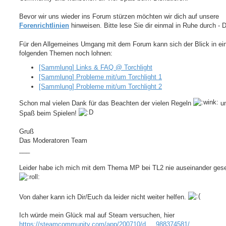
Bevor wir uns wieder ins Forum stürzen möchten wir dich auf unsere
Forenrichtlinien
hinweisen. Bitte lese Sie dir einmal in Ruhe durch - 
Für den Allgemeines Umgang mit dem Forum kann sich der Blick in ei
folgenden Themen noch lohnen:
[Sammlung] Links & FAQ @ Torchlight
[Sammlung] Probleme mit/um Torchlight 1
[Sammlung] Probleme mit/um Torchlight 2
Schon mal vielen Dank für das Beachten der vielen Regeln
un
Spaß beim Spielen!
Gruß
Das Moderatoren Team
___
Leider habe ich mich mit dem Thema MP bei TL2 nie auseinander gese
Von daher kann ich Dir/Euch da leider nicht weiter helfen.
Ich würde mein Glück mal auf Steam versuchen, hier
https://steamcommunity.com/app/200710/d ... 988374581/