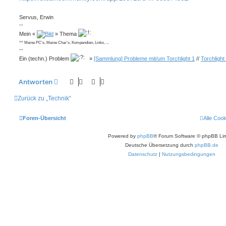
Servus, Erwin
--
Mein «
» Thema
^^ Meine PC's, Meine Char's, Kompendien, Links, ...
--
Ein (techn.) Problem
»
[Sammlung] Probleme mit/um Torchlight 1
//
Torchlight
Antworten
Zurück zu „Technik“
Foren-Übersicht
Alle Coo
Powered by
phpBB
® Forum Software © phpBB Lim
Deutsche Übersetzung durch
phpBB.de
Datenschutz
|
Nutzungsbedingungen