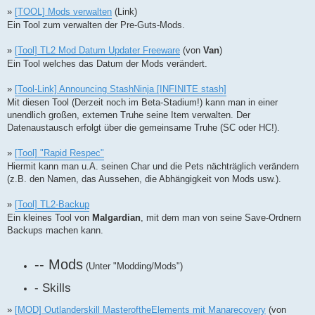
»
[TOOL] Mods verwalten
(Link)
Ein Tool zum verwalten der Pre-Guts-Mods.
»
[Tool] TL2 Mod Datum Updater Freeware
(von
Van
)
Ein Tool welches das Datum der Mods verändert.
»
[Tool-Link] Announcing StashNinja [INFINITE stash]
Mit diesen Tool (Derzeit noch im Beta-Stadium!) kann man in einer
unendlich großen, externen Truhe seine Item verwalten. Der
Datenaustausch erfolgt über die gemeinsame Truhe (SC oder HC!).
»
[Tool] "Rapid Respec"
Hiermit kann man u.A. seinen Char und die Pets nächträglich verändern
(z.B. den Namen, das Aussehen, die Abhängigkeit von Mods usw.).
»
[Tool] TL2-Backup
Ein kleines Tool von
Malgardian
, mit dem man von seine Save-Ordnern
Backups machen kann.
-- Mods
(Unter "Modding/Mods")
- Skills
»
[MOD] Outlanderskill MasteroftheElements mit Manarecovery
(von