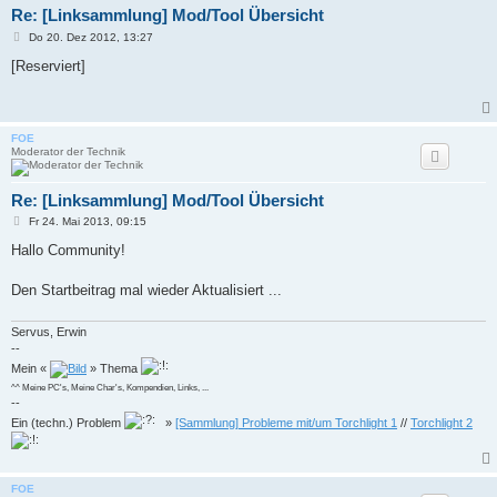
Re: [Linksammlung] Mod/Tool Übersicht
B
Do 20. Dez 2012, 13:27
e
i
[Reserviert]
t
r
a
g
FOE
Moderator der Technik
Re: [Linksammlung] Mod/Tool Übersicht
B
Fr 24. Mai 2013, 09:15
e
i
Hallo Community!
t
r
a
Den Startbeitrag mal wieder Aktualisiert ...
g
Servus, Erwin
--
Mein «
» Thema
^^ Meine PC's, Meine Char's, Kompendien, Links, ...
--
Ein (techn.) Problem
»
[Sammlung] Probleme mit/um Torchlight 1
//
Torchlight 2
FOE