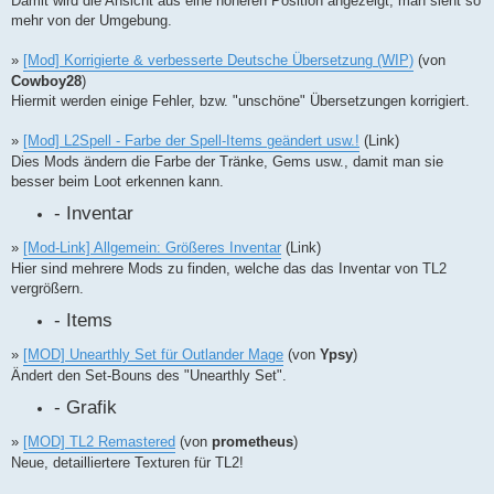
Damit wird die Ansicht aus eine höheren Position angezeigt, man sieht so
mehr von der Umgebung.
»
[Mod] Korrigierte & verbesserte Deutsche Übersetzung (WIP)
(von
Cowboy28
)
Hiermit werden einige Fehler, bzw. "unschöne" Übersetzungen korrigiert.
»
[Mod] L2Spell - Farbe der Spell-Items geändert usw.!
(Link)
Dies Mods ändern die Farbe der Tränke, Gems usw., damit man sie
besser beim Loot erkennen kann.
- Inventar
»
[Mod-Link] Allgemein: Größeres Inventar
(Link)
Hier sind mehrere Mods zu finden, welche das das Inventar von TL2
vergrößern.
- Items
»
[MOD] Unearthly Set für Outlander Mage
(von
Ypsy
)
Ändert den Set-Bouns des "Unearthly Set".
- Grafik
»
[MOD] TL2 Remastered
(von
prometheus
)
Neue, detailliertere Texturen für TL2!