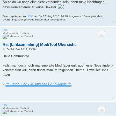
Sollte da wo noch eine nicht vorhanden sein, dann ruhig Nachfragen,
dass Konvertieren ist keine Hexerei.
Zuletzt geändert von
FOE
am Sa 17. Aug 2013, 14:20, insgesamt 13-mal geändert.
Grund:
Ergänzungen/Aktualisierungen durchgeführt.
FOE
Moderator der Technik
Re: [Linksammlung] Mod/Tool Übersicht
B
Do 20. Dez 2012, 13:26
e
i
Hallo Community!
t
r
a
Falls man doch noch mal eine alte Mod (aber ggf. auch eine Neue ändert)
g
konvertieren will, dann findet man im folgenden Thema Hinweise/Tipps
dazu.
»
*** Patch 1.22.x.40 und alte PAKS-Mods ***
FOE
Moderator der Technik