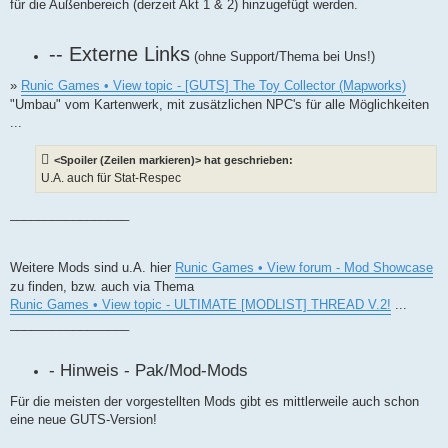
für die Außenbereich (derzeit Akt 1 & 2) hinzugefügt werden.
-- Externe Links
(ohne Support/Thema bei Uns!)
»
Runic Games • View topic - [GUTS] The Toy Collector (Mapworks)
"Umbau" vom Kartenwerk, mit zusätzlichen NPC's für alle Möglichkeiten
...
<Spoiler (Zeilen markieren)> hat geschrieben:
U.A. auch für Stat-Respec
_________________
Weitere Mods sind u.A. hier
Runic Games • View forum - Mod Showcase
zu finden, bzw. auch via Thema
Runic Games • View topic - ULTIMATE [MODLIST] THREAD V.2!
...
_________________
- Hinweis - Pak/Mod-Mods
Für die meisten der vorgestellten Mods gibt es mittlerweile auch schon
eine neue GUTS-Version!