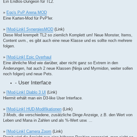
Ein Endlos-Dungeon für TL2.
»
Ego's PvP Arena MOD
Eine Karten-Mod für PvP'ler.
»
[Mod-Link] SynergiesMOD
(Link)
Diese Mod krempelt TL2 so ziemlich Komplett um! Neue Monster, Items,
Content uvm., es gibt auch eine neue Klasse und es sollte noch mehrere
folgen.
»
[Mod-Link] Epic Overhaul
Eine ähnliche Mod wie darüber, aber nicht ganz so Extrem in den
Änderungen, hat auch 2 neue Klassen (Ninja und Myrmidon, weiter sollen
noch folgen) und neue Pets.
- User Interface
»
[Mod-Link] Diablo 3 UI
(Link)
Hiermit erhält man ein D3-like User Interface.
»
[Mod-Link] HUD-Modifikationen
(Link)
3 Mods
, die verschiedene, zusätzliche Dinge Anzeige, z.B. den Wert von
Leben und Mana in Zahlen und als %-Wert usw. ...
»
[Mod-Link] Camera Zoom
(Link)