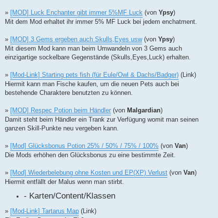
»
[MOD] Luck Enchanter gibt immer 5%MF Luck
(von
Ypsy
)
Mit dem Mod erhaltet ihr immer 5% MF Luck bei jedem enchatment.
»
[MOD] 3 Gems ergeben auch Skulls,Eyes usw
(von
Ypsy
)
Mit diesem Mod kann man beim Umwandeln von 3 Gems auch
einzigartige sockelbare Gegenstände (Skulls,Eyes,Luck) erhalten.
»
[Mod-Link] Starting pets fish (für Eule/Owl & Dachs/Badger)
(Link)
Hiermit kann man Fische kaufen, um die neuen Pets auch bei
bestehende Charaktere benutzten zu können.
»
[MOD] Respec Potion beim Händler
(von
Malgardian
)
Damit steht beim Händler ein Trank zur Verfügung womit man seinen
ganzen Skill-Punkte neu vergeben kann.
»
[Mod] Glücksbonus Potion 25% / 50% / 75% / 100%
(von
Van
)
Die Mods erhöhen den Glücksbonus zu eine bestimmte Zeit.
»
[Mod] Wiederbelebung ohne Kosten und EP(XP) Verlust
(von
Van
)
Hiermit entfällt der Malus wenn man stirbt.
- Karten/Content/Klassen
»
[Mod-Link] Tartarus Map
(Link)