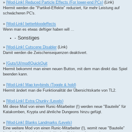
»
[Mod-Link] Reduced Particle Effects (For lower-end PCs)
(Link)
Hiermit werden die "Partikel-Effekte" reduziert, für mehr Leistung auf
schwächeren PC's.
»
[Mod-Link] betterbloodeffects
Wenn man es etwas deftiger haben will ...
- Sonstiges
»
[Mod-Link] Cutscene Disabler
(Link)
Damit werden die Zwischensequenzen deaktivert.
»
[Guts/UI/mod]QuickQuit
Hiermit bekommt man einen neuen Button, mit dem man direkt das Spiel
beenden kann.
»
[Mod-Link] Map keybinds (Toggle & hold)
Hiermit ändert man die Funktionalität der Übersichtskarte von TL2.
»
[Mod-Link] Extra Chunky (Levels)
Mit diese Mod von einen Runic-Mitarbeiter (!) werden neue "Bauteile" für
Katakomben, Krypta und ähnliche Dungeons hinzu gefügt.
»
[Mod-Link] Blanks Landmarks (Levels)
Eine weitere Mod von einen Runic-Mitarbeiter (!), womit neue "Bauteile"