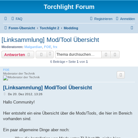
Torchlight Forum
FAQ
Registrieren
Anmelden
S
Foren-Übersicht
Torchlight 2
Modding
u
[Linksammlung] Mod/Tool Übersicht
c
Moderatoren:
Malgardian
,
FOE
,
frx
h
Suche
Erweiterte
Antworten
e
6 Beiträge • Seite
1
von
1
FOE
Moderator der Technik
[Linksammlung] Mod/Tool Übersicht
B
Do 20. Dez 2012, 13:26
e
i
Hallo Community!
t
r
a
Hier entsteht ein eine Übersicht über die Mods/Tools, die hier im Bereich
g
vorhanden sind.
Ein paar allgemeine Dinge aber noch: