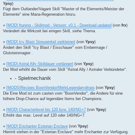
Ypsy
)
Fügt dem Outlander/Vagant Skill "Master of the Elements/Meister der
Elemente" eine Mana-Regeneration hinzu.
»
[MOD] ftuning - Skillmod - Version: v0.1 - Download updated
(von
frx
)
Verändert die Wirkzeit bei einigen Skill, siehe Thema.
»
[MOD] Icy Blast Streuwinkel verkleinert
(von
Ypsy
)
Ändert den Skill "Icy Blast / Eisschauer" vom Embermage /
Glutsteinmagier .
»
[MOD] Astral Ally Skilldauer verlängert
(von
Ypsy
)
Der Mod erhöht die Dauer vom Skill "Astral Ally / Astraler Verbündeter".
- Spielmechanik
»
[MODS]Recipes BoonVendor/MehrLegendarydrops
(von
Ypsy
)
Die Eine Mod ist zum casten vom "BoonVendor", die Andere für eine
höhere Drop-Chance auf legendäre Items bei Champions.
»
[MOD] Characterlevel bis 120 bzw. 140/NG+7
(von
Ypsy
)
Erhöht das max. Level auf 120 oder 140/NG+7.
»
[MOD] Enchanter Esterian Enclave
(von
Ypsy
)
Hiermit stehen in der "Esterian Enclave" mehr Enchanter zur Verfügung.