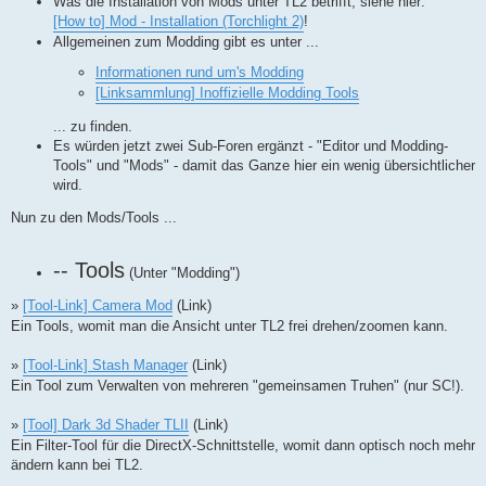
Was die Installation von Mods unter TL2 betrifft, siehe hier:
[How to] Mod - Installation (Torchlight 2)
!
Allgemeinen zum Modding gibt es unter ...
Informationen rund um's Modding
[Linksammlung] Inoffizielle Modding Tools
... zu finden.
Es würden jetzt zwei Sub-Foren ergänzt - "Editor und Modding-
Tools" und "Mods" - damit das Ganze hier ein wenig übersichtlicher
wird.
Nun zu den Mods/Tools ...
-- Tools
(Unter "Modding")
»
[Tool-Link] Camera Mod
(Link)
Ein Tools, womit man die Ansicht unter TL2 frei drehen/zoomen kann.
»
[Tool-Link] Stash Manager
(Link)
Ein Tool zum Verwalten von mehreren "gemeinsamen Truhen" (nur SC!).
»
[Tool] Dark 3d Shader TLII
(Link)
Ein Filter-Tool für die DirectX-Schnittstelle, womit dann optisch noch mehr
ändern kann bei TL2.