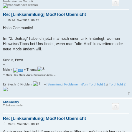
Moderator der Technik
Re: [Linksammlung] Mod/Tool Übersicht
B
Mi 14. Mai 2014, 06:42
e
i
Hallo Community!
t
r
a
Im "2. Beitrag" habe ich jetzt mal noch einen Link hinterlegt, wo man
g
Hinweise/Tipps bei Uns findet, wenn man "alte Mod" konvertieren oder
neue Mods ändern will.
Servus, Erwin
--
Mein «
» Thema
^^ Meine PC's, Meine Char's, Kompendien, Links, ...
--
Ein (techn.) Problem
»
[Sammlung] Probleme mit/um Torchlight 1
//
Torchlight 2
Chakawary
Tränkesammler
Re: [Linksammlung] Mod/Tool Übersicht
B
Mi 31. Mai 2023, 08:46
e
i
Auch wenn Torchlight 2 nun schon etwas älter ist, möchte ich hier noch