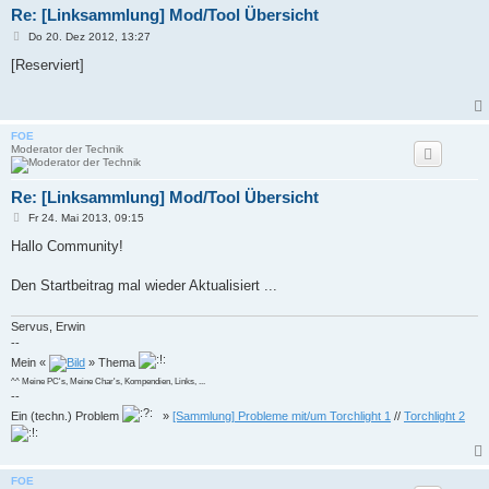
Re: [Linksammlung] Mod/Tool Übersicht
B
Do 20. Dez 2012, 13:27
e
i
[Reserviert]
t
r
a
g
FOE
Moderator der Technik
Re: [Linksammlung] Mod/Tool Übersicht
B
Fr 24. Mai 2013, 09:15
e
i
Hallo Community!
t
r
a
Den Startbeitrag mal wieder Aktualisiert ...
g
Servus, Erwin
--
Mein «
» Thema
^^ Meine PC's, Meine Char's, Kompendien, Links, ...
--
Ein (techn.) Problem
»
[Sammlung] Probleme mit/um Torchlight 1
//
Torchlight 2
FOE