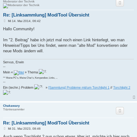
Moderator der Technik
Re: [Linksammlung] Mod/Tool Übersicht
B
Mi 14. Mai 2014, 06:42
e
i
Hallo Community!
t
r
a
Im "2. Beitrag" habe ich jetzt mal noch einen Link hinterlegt, wo man
g
Hinweise/Tipps bei Uns findet, wenn man "alte Mod" konvertieren oder
neue Mods ändern will.
Servus, Erwin
--
Mein «
» Thema
^^ Meine PC's, Meine Char's, Kompendien, Links, ...
--
Ein (techn.) Problem
»
[Sammlung] Probleme mit/um Torchlight 1
//
Torchlight 2
Chakawary
Tränkesammler
Re: [Linksammlung] Mod/Tool Übersicht
B
Mi 31. Mai 2023, 08:46
e
i
Auch wenn Torchlight 2 nun schon etwas älter ist, möchte ich hier noch