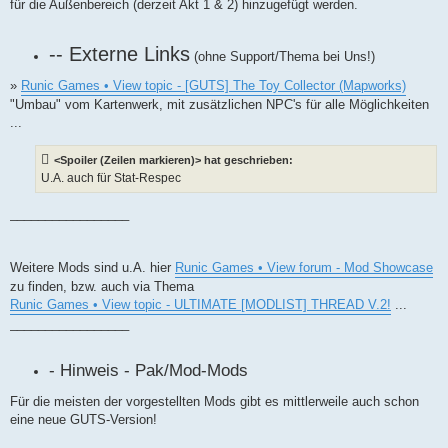
für die Außenbereich (derzeit Akt 1 & 2) hinzugefügt werden.
-- Externe Links
(ohne Support/Thema bei Uns!)
»
Runic Games • View topic - [GUTS] The Toy Collector (Mapworks)
"Umbau" vom Kartenwerk, mit zusätzlichen NPC's für alle Möglichkeiten
...
<Spoiler (Zeilen markieren)> hat geschrieben:
U.A. auch für Stat-Respec
_________________
Weitere Mods sind u.A. hier
Runic Games • View forum - Mod Showcase
zu finden, bzw. auch via Thema
Runic Games • View topic - ULTIMATE [MODLIST] THREAD V.2!
...
_________________
- Hinweis - Pak/Mod-Mods
Für die meisten der vorgestellten Mods gibt es mittlerweile auch schon
eine neue GUTS-Version!