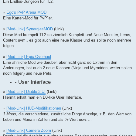
Ein Endlos-Dungeon für TL2.
»
Ego's PvP Arena MOD
Eine Karten-Mod für PvP'ler.
»
[Mod-Link] SynergiesMOD
(Link)
Diese Mod krempelt TL2 so ziemlich Komplett um! Neue Monster, Items,
Content uvm., es gibt auch eine neue Klasse und es sollte noch mehrere
folgen.
»
[Mod-Link] Epic Overhaul
Eine ähnliche Mod wie darüber, aber nicht ganz so Extrem in den
Änderungen, hat auch 2 neue Klassen (Ninja und Myrmidon, weiter sollen
noch folgen) und neue Pets.
- User Interface
»
[Mod-Link] Diablo 3 UI
(Link)
Hiermit erhält man ein D3-like User Interface.
»
[Mod-Link] HUD-Modifikationen
(Link)
3 Mods
, die verschiedene, zusätzliche Dinge Anzeige, z.B. den Wert von
Leben und Mana in Zahlen und als %-Wert usw. ...
»
[Mod-Link] Camera Zoom
(Link)