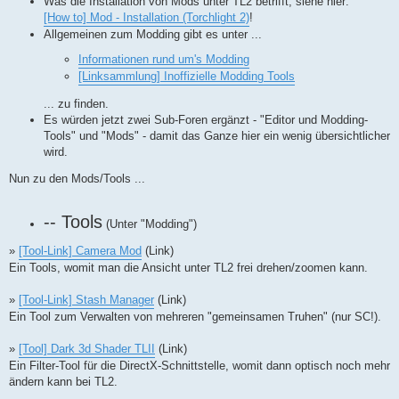
Was die Installation von Mods unter TL2 betrifft, siehe hier:
[How to] Mod - Installation (Torchlight 2)
!
Allgemeinen zum Modding gibt es unter ...
Informationen rund um's Modding
[Linksammlung] Inoffizielle Modding Tools
... zu finden.
Es würden jetzt zwei Sub-Foren ergänzt - "Editor und Modding-
Tools" und "Mods" - damit das Ganze hier ein wenig übersichtlicher
wird.
Nun zu den Mods/Tools ...
-- Tools
(Unter "Modding")
»
[Tool-Link] Camera Mod
(Link)
Ein Tools, womit man die Ansicht unter TL2 frei drehen/zoomen kann.
»
[Tool-Link] Stash Manager
(Link)
Ein Tool zum Verwalten von mehreren "gemeinsamen Truhen" (nur SC!).
»
[Tool] Dark 3d Shader TLII
(Link)
Ein Filter-Tool für die DirectX-Schnittstelle, womit dann optisch noch mehr
ändern kann bei TL2.