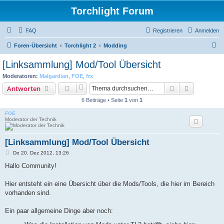
Torchlight Forum
FAQ
Registrieren
Anmelden
S
Foren-Übersicht
Torchlight 2
Modding
u
[Linksammlung] Mod/Tool Übersicht
c
Moderatoren:
Malgardian
,
FOE
,
frx
h
Suche
Erweiterte
Antworten
e
6 Beiträge • Seite
1
von
1
FOE
Moderator der Technik
[Linksammlung] Mod/Tool Übersicht
B
Do 20. Dez 2012, 13:26
e
i
Hallo Community!
t
r
a
Hier entsteht ein eine Übersicht über die Mods/Tools, die hier im Bereich
g
vorhanden sind.
Ein paar allgemeine Dinge aber noch: