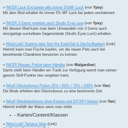
»
[MOD] Luck Enchanter gibt immer 5%MF Luck
(von
Ypsy
)
Mit dem Mod erhaltet ihr immer 5% MF Luck bei jedem enchatment.
»
[MOD] 3 Gems ergeben auch Skulls,Eyes usw
(von
Ypsy
)
Mit diesem Mod kann man beim Umwandeln von 3 Gems auch
einzigartige sockelbare Gegenstände (Skulls,Eyes,Luck) erhalten.
»
[Mod-Link] Starting pets fish (für Eule/Owl & Dachs/Badger)
(Link)
Hiermit kann man Fische kaufen, um die neuen Pets auch bei
bestehende Charaktere benutzten zu können.
»
[MOD] Respec Potion beim Händler
(von
Malgardian
)
Damit steht beim Händler ein Trank zur Verfügung womit man seinen
ganzen Skill-Punkte neu vergeben kann.
»
[Mod] Glücksbonus Potion 25% / 50% / 75% / 100%
(von
Van
)
Die Mods erhöhen den Glücksbonus zu eine bestimmte Zeit.
»
[Mod] Wiederbelebung ohne Kosten und EP(XP) Verlust
(von
Van
)
Hiermit entfällt der Malus wenn man stirbt.
- Karten/Content/Klassen
»
[Mod-Link] Tartarus Map
(Link)