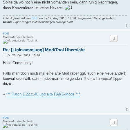
Sollte da wo noch eine nicht vorhanden sein, dann ruhig Nachfragen,
dass Konvertieren ist keine Hexerei.
Zuletzt geändert von
FOE
am Sa 17. Aug 2013, 14:20, insgesamt 13-mal geändert.
Grund:
Ergänzungen/Aktualisierungen durchgeführt.
FOE
Moderator der Technik
Re: [Linksammlung] Mod/Tool Übersicht
B
Do 20. Dez 2012, 13:26
e
i
Hallo Community!
t
r
a
Falls man doch noch mal eine alte Mod (aber ggf. auch eine Neue ändert)
g
konvertieren will, dann findet man im folgenden Thema Hinweise/Tipps
dazu.
»
*** Patch 1.22.x.40 und alte PAKS-Mods ***
FOE
Moderator der Technik