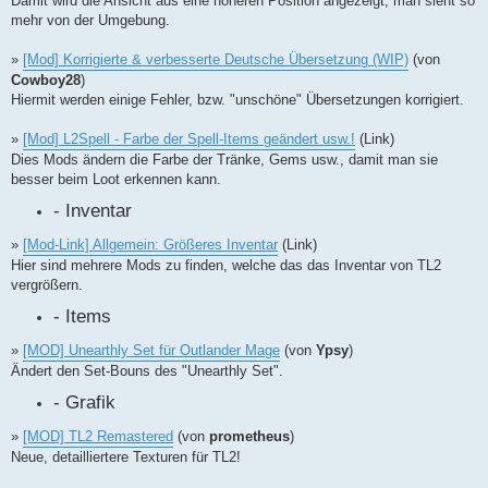
Damit wird die Ansicht aus eine höheren Position angezeigt, man sieht so
mehr von der Umgebung.
»
[Mod] Korrigierte & verbesserte Deutsche Übersetzung (WIP)
(von
Cowboy28
)
Hiermit werden einige Fehler, bzw. "unschöne" Übersetzungen korrigiert.
»
[Mod] L2Spell - Farbe der Spell-Items geändert usw.!
(Link)
Dies Mods ändern die Farbe der Tränke, Gems usw., damit man sie
besser beim Loot erkennen kann.
- Inventar
»
[Mod-Link] Allgemein: Größeres Inventar
(Link)
Hier sind mehrere Mods zu finden, welche das das Inventar von TL2
vergrößern.
- Items
»
[MOD] Unearthly Set für Outlander Mage
(von
Ypsy
)
Ändert den Set-Bouns des "Unearthly Set".
- Grafik
»
[MOD] TL2 Remastered
(von
prometheus
)
Neue, detailliertere Texturen für TL2!