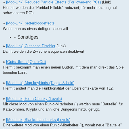
»
[Mod-Link] Reduced Particle Effects (For lower-end PCs)
(Link)
Hiermit werden die "Partikel-Effekte" reduziert, für mehr Leistung auf
schwächeren PC's.
»
[Mod-Link] betterbloodeffects
Wenn man es etwas deftiger haben will ...
- Sonstiges
»
[Mod-Link] Cutscene Disabler
(Link)
Damit werden die Zwischensequenzen deaktivert.
»
[Guts/UI/mod]QuickQuit
Hiermit bekommt man einen neuen Button, mit dem man direkt das Spiel
beenden kann.
»
[Mod-Link] Map keybinds (Toggle & hold)
Hiermit ändert man die Funktionalität der Übersichtskarte von TL2.
»
[Mod-Link] Extra Chunky (Levels)
Mit diese Mod von einen Runic-Mitarbeiter (!) werden neue "Bauteile" für
Katakomben, Krypta und ähnliche Dungeons hinzu gefügt.
»
[Mod-Link] Blanks Landmarks (Levels)
Eine weitere Mod von einen Runic-Mitarbeiter (!), womit neue "Bauteile"