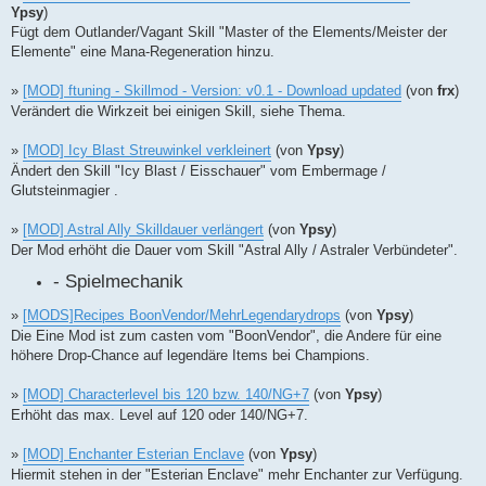
Ypsy
)
Fügt dem Outlander/Vagant Skill "Master of the Elements/Meister der
Elemente" eine Mana-Regeneration hinzu.
»
[MOD] ftuning - Skillmod - Version: v0.1 - Download updated
(von
frx
)
Verändert die Wirkzeit bei einigen Skill, siehe Thema.
»
[MOD] Icy Blast Streuwinkel verkleinert
(von
Ypsy
)
Ändert den Skill "Icy Blast / Eisschauer" vom Embermage /
Glutsteinmagier .
»
[MOD] Astral Ally Skilldauer verlängert
(von
Ypsy
)
Der Mod erhöht die Dauer vom Skill "Astral Ally / Astraler Verbündeter".
- Spielmechanik
»
[MODS]Recipes BoonVendor/MehrLegendarydrops
(von
Ypsy
)
Die Eine Mod ist zum casten vom "BoonVendor", die Andere für eine
höhere Drop-Chance auf legendäre Items bei Champions.
»
[MOD] Characterlevel bis 120 bzw. 140/NG+7
(von
Ypsy
)
Erhöht das max. Level auf 120 oder 140/NG+7.
»
[MOD] Enchanter Esterian Enclave
(von
Ypsy
)
Hiermit stehen in der "Esterian Enclave" mehr Enchanter zur Verfügung.