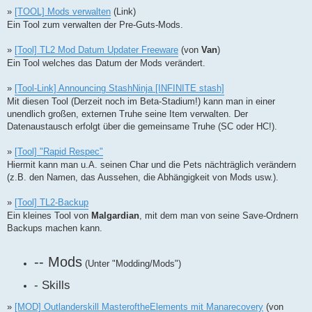
»
[TOOL] Mods verwalten
(Link)
Ein Tool zum verwalten der Pre-Guts-Mods.
»
[Tool] TL2 Mod Datum Updater Freeware
(von
Van
)
Ein Tool welches das Datum der Mods verändert.
»
[Tool-Link] Announcing StashNinja [INFINITE stash]
Mit diesen Tool (Derzeit noch im Beta-Stadium!) kann man in einer
unendlich großen, externen Truhe seine Item verwalten. Der
Datenaustausch erfolgt über die gemeinsame Truhe (SC oder HC!).
»
[Tool] "Rapid Respec"
Hiermit kann man u.A. seinen Char und die Pets nächträglich verändern
(z.B. den Namen, das Aussehen, die Abhängigkeit von Mods usw.).
»
[Tool] TL2-Backup
Ein kleines Tool von
Malgardian
, mit dem man von seine Save-Ordnern
Backups machen kann.
-- Mods
(Unter "Modding/Mods")
- Skills
»
[MOD] Outlanderskill MasteroftheElements mit Manarecovery
(von