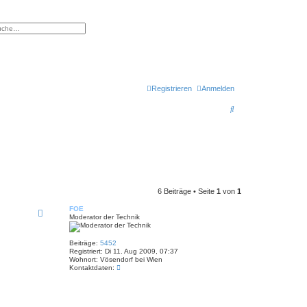
eiterte Suche
Registrieren
Anmelden
S
u
c
h
e
6 Beiträge • Seite
1
von
1
FOE
Moderator der Technik
Beiträge:
5452
Registriert:
Di 11. Aug 2009, 07:37
Wohnort:
Vösendorf bei Wien
K
Kontaktdaten:
o
n
t
a