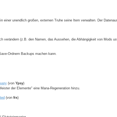
in einer unendlich großen, externen Truhe seine Item verwalten. Der Datena
ich verändern (z.B. den Namen, das Aussehen, die Abhängigkeit von Mods us
 Save-Ordnern Backups machen kann.
overy
(von
Ypsy
)
Meister der Elemente" eine Mana-Regeneration hinzu.
ated
(von
frx
)
 Glutsteinmagier .