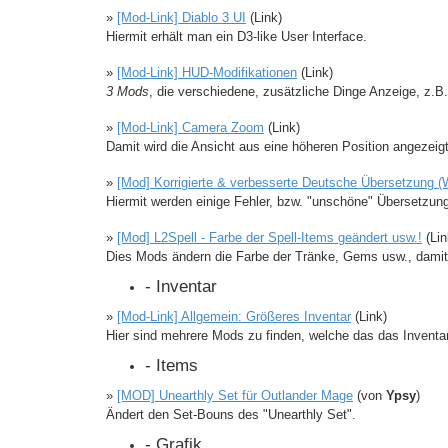
»
[Mod-Link] Diablo 3 UI
(Link)
Hiermit erhält man ein D3-like User Interface.
»
[Mod-Link] HUD-Modifikationen
(Link)
3 Mods
, die verschiedene, zusätzliche Dinge Anzeige, z.
»
[Mod-Link] Camera Zoom
(Link)
Damit wird die Ansicht aus eine höheren Position angezei
»
[Mod] Korrigierte & verbesserte Deutsche Übersetzung (
Hiermit werden einige Fehler, bzw. "unschöne" Übersetzunge
»
[Mod] L2Spell - Farbe der Spell-Items geändert usw.!
(Lin
Dies Mods ändern die Farbe der Tränke, Gems usw., damit
- Inventar
»
[Mod-Link] Allgemein: Größeres Inventar
(Link)
Hier sind mehrere Mods zu finden, welche das das Inventa
- Items
»
[MOD] Unearthly Set für Outlander Mage
(von
Ypsy
)
Ändert den Set-Bouns des "Unearthly Set".
- Grafik