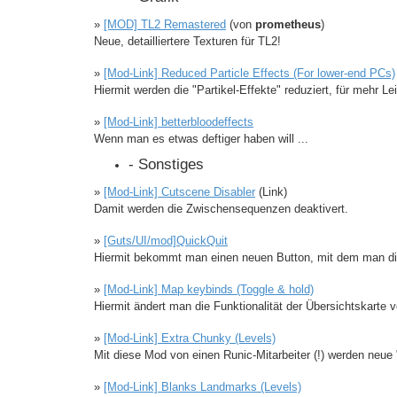
»
[MOD] TL2 Remastered
(von
prometheus
)
Neue, detailliertere Texturen für TL2!
»
[Mod-Link] Reduced Particle Effects (For lower-end PCs)
Hiermit werden die "Partikel-Effekte" reduziert, für mehr 
»
[Mod-Link] betterbloodeffects
Wenn man es etwas deftiger haben will ...
- Sonstiges
»
[Mod-Link] Cutscene Disabler
(Link)
Damit werden die Zwischensequenzen deaktivert.
»
[Guts/UI/mod]QuickQuit
Hiermit bekommt man einen neuen Button, mit dem man di
»
[Mod-Link] Map keybinds (Toggle & hold)
Hiermit ändert man die Funktionalität der Übersichtskarte 
»
[Mod-Link] Extra Chunky (Levels)
Mit diese Mod von einen Runic-Mitarbeiter (!) werden neue
»
[Mod-Link] Blanks Landmarks (Levels)