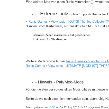
Eine weitere Mod von einen Runic-Mitarbeiter (!), womit neu
-- Externe Links
(ohne Support/Thema bei U
»
Runic Games • View topic - [GUTS] The Toy Collector (
"Umbau" vom Kartenwerk, mit zusätzlichen NPC's für alle M
<Spoiler (Zeilen markieren)> hat geschrieben:
U.A. auch für Stat-Respec
_________________
Weitere Mods sind u.A. hier
Runic Games • View forum -
Runic Games • View topic - ULTIMATE [MODLIST] THREA
_________________
- Hinweis - Pak/Mod-Mods
Für die meisten der vorgestellten Mods gibt es mittlerwei
Sollte da wo noch eine nicht vorhanden sein, dann ruhig N
Zuletzt geändert von
FOE
am Sa 17. Aug 2013, 14:20, insgesamt 13-mal 