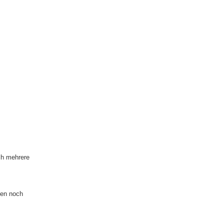
ch mehrere
len noch