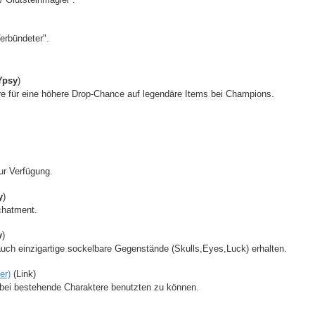
Verbündeter".
Ypsy
)
e für eine höhere Drop-Chance auf legendäre Items bei Champions.
ur Verfügung.
y
)
chatment.
y
)
 einzigartige sockelbare Gegenstände (Skulls,Eyes,Luck) erhalten.
er)
(Link)
bei bestehende Charaktere benutzten zu können.