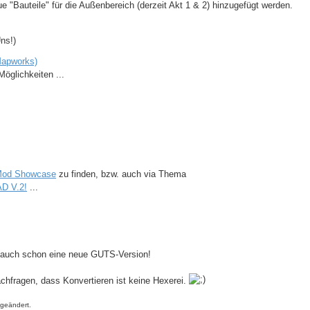
e "Bauteile" für die Außenbereich (derzeit Akt 1 & 2) hinzugefügt werden.
ns!)
Mapworks)
öglichkeiten ...
 Mod Showcase
zu finden, bzw. auch via Thema
D V.2!
...
le auch schon eine neue GUTS-Version!
achfragen, dass Konvertieren ist keine Hexerei.
geändert.