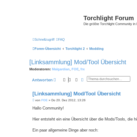
Torchlight Forum
Die größte Torchlight Community in
Schnellzugriff
FAQ
Foren-Übersicht
Torchlight 2
Modding
[Linksammlung] Mod/Tool Übersicht
Moderatoren:
Malgardian
,
FOE
,
frx
Suche
Erweiterte Suche
Antworten
[Linksammlung] Mod/Tool Übersicht
B
von
FOE
»
Do 20. Dez 2012, 13:26
e
i
Hallo Community!
t
r
a
Hier entsteht ein eine Übersicht über die Mods/Tools, die h
g
Ein paar allgemeine Dinge aber noch: