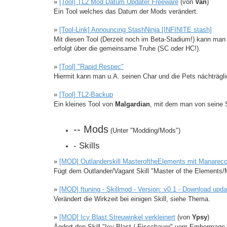
»
[Tool] TL2 Mod Datum Updater Freeware
(von
Van
)
Ein Tool welches das Datum der Mods verändert.
»
[Tool-Link] Announcing StashNinja [INFINITE stash]
Mit diesen Tool (Derzeit noch im Beta-Stadium!) kann man 
erfolgt über die gemeinsame Truhe (SC oder HC!).
»
[Tool] "Rapid Respec"
Hiermit kann man u.A. seinen Char und die Pets nächträgl
»
[Tool] TL2-Backup
Ein kleines Tool von
Malgardian
, mit dem man von seine
-- Mods
(Unter "Modding/Mods")
- Skills
»
[MOD] Outlanderskill MasteroftheElements mit Manarec
Fügt dem Outlander/Vagant Skill "Master of the Elements/
»
[MOD] ftuning - Skillmod - Version: v0.1 - Download upd
Verändert die Wirkzeit bei einigen Skill, siehe Thema.
»
[MOD] Icy Blast Streuwinkel verkleinert
(von
Ypsy
)
Ändert den Skill "Icy Blast / Eisschauer" vom Embermage /