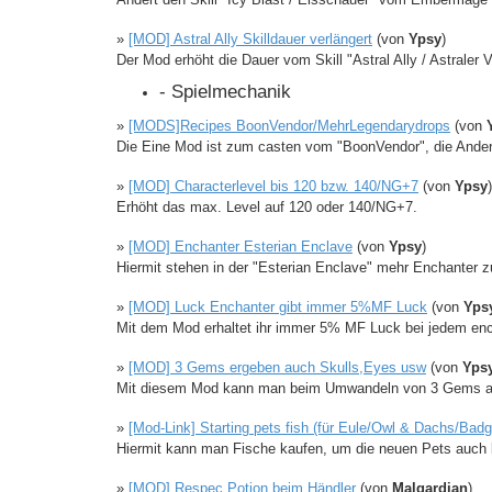
»
[MOD] Astral Ally Skilldauer verlängert
(von
Ypsy
)
Der Mod erhöht die Dauer vom Skill "Astral Ally / Astraler 
- Spielmechanik
»
[MODS]Recipes BoonVendor/MehrLegendarydrops
(von
Die Eine Mod ist zum casten vom "BoonVendor", die Ander
»
[MOD] Characterlevel bis 120 bzw. 140/NG+7
(von
Ypsy
)
Erhöht das max. Level auf 120 oder 140/NG+7.
»
[MOD] Enchanter Esterian Enclave
(von
Ypsy
)
Hiermit stehen in der "Esterian Enclave" mehr Enchanter z
»
[MOD] Luck Enchanter gibt immer 5%MF Luck
(von
Yps
Mit dem Mod erhaltet ihr immer 5% MF Luck bei jedem en
»
[MOD] 3 Gems ergeben auch Skulls,Eyes usw
(von
Yps
Mit diesem Mod kann man beim Umwandeln von 3 Gems auch
»
[Mod-Link] Starting pets fish (für Eule/Owl & Dachs/Badg
Hiermit kann man Fische kaufen, um die neuen Pets auch 
»
[MOD] Respec Potion beim Händler
(von
Malgardian
)