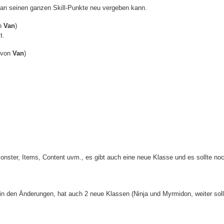
man seinen ganzen Skill-Punkte neu vergeben kann.
n
Van
)
t.
(von
Van
)
nster, Items, Content uvm., es gibt auch eine neue Klasse und es sollte no
 in den Änderungen, hat auch 2 neue Klassen (Ninja und Myrmidon, weiter sol