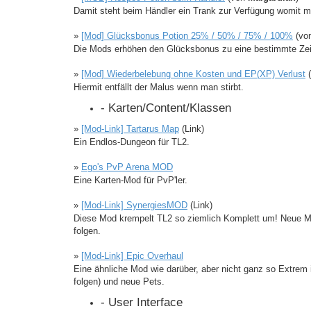
Damit steht beim Händler ein Trank zur Verfügung womit 
»
[Mod] Glücksbonus Potion 25% / 50% / 75% / 100%
(vo
Die Mods erhöhen den Glücksbonus zu eine bestimmte Zei
»
[Mod] Wiederbelebung ohne Kosten und EP(XP) Verlust
Hiermit entfällt der Malus wenn man stirbt.
- Karten/Content/Klassen
»
[Mod-Link] Tartarus Map
(Link)
Ein Endlos-Dungeon für TL2.
»
Ego's PvP Arena MOD
Eine Karten-Mod für PvP'ler.
»
[Mod-Link] SynergiesMOD
(Link)
Diese Mod krempelt TL2 so ziemlich Komplett um! Neue Mo
folgen.
»
[Mod-Link] Epic Overhaul
Eine ähnliche Mod wie darüber, aber nicht ganz so Extrem
folgen) und neue Pets.
- User Interface