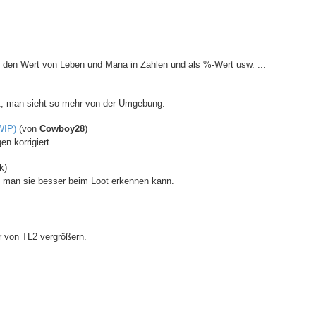
B. den Wert von Leben und Mana in Zahlen und als %-Wert usw. ...
gt, man sieht so mehr von der Umgebung.
WIP)
(von
Cowboy28
)
n korrigiert.
k)
 man sie besser beim Loot erkennen kann.
r von TL2 vergrößern.