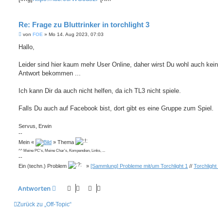
Re: Frage zu Bluttrinker in torchlight 3
B
von
FOE
»
Mo 14. Aug 2023, 07:03
e
i
Hallo,
t
r
a
Leider sind hier kaum mehr User Online, daher wirst Du wohl auch kei
g
Antwort bekommen ...
Ich kann Dir da auch nicht helfen, da ich TL3 nicht spiele.
Falls Du auch auf Facebook bist, dort gibt es eine Gruppe zum Spiel.
Servus, Erwin
--
Mein «
» Thema
^^ Meine PC's, Meine Char's, Kompendien, Links, ...
--
Ein (techn.) Problem
»
[Sammlung] Probleme mit/um Torchlight 1
//
Torchlight
Antworten
Zurück zu „Off-Topic“