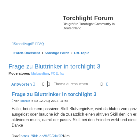
Torchlight Forum
Die größte Torchlight Community in
Deutschland
Schnellzugriff
FAQ
Foren-Übersicht
Sonstige Foren
Off-Topic
Frage zu Bluttrinker in torchlight 3
Moderatoren:
Malgardian
,
FOE
,
frx
Suche
Erweiterte Suc
Antworten
Frage zu Bluttrinker in torchlight 3
B
von
Morcie
»
Sa 12. Aug 2023, 11:58
e
i
Hallo, bei diesem passiven Skill Blutvergießer, wird da bluten von ganz
t
ausgelöst oder brauche ich da zusätzlich einen aktiven Skill den ich er
r
a
aktivieren muss, damit der passiv Skill bei den Feinden wirkt und dies
g
Danke
[img]
https://ibb.co/WG5ds2P
[/im