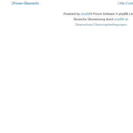
Foren-Übersicht
Alle Coo
Powered by
phpBB
® Forum Software © phpBB Lim
Deutsche Übersetzung durch
phpBB.de
Datenschutz
|
Nutzungsbedingungen