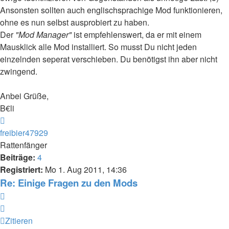
Ansonsten sollten auch englischsprachige Mod funktionieren,
ohne es nun selbst ausprobiert zu haben.
Der
"Mod Manager"
ist empfehlenswert, da er mit einem
Mausklick alle Mod installiert. So musst Du nicht jeden
einzelnden seperat verschieben. Du benötigst ihn aber nicht
zwingend.
Anbei Grüße,
B€li
Nach
oben
freibier47929
Rattenfänger
Beiträge:
4
Registriert:
Mo 1. Aug 2011, 14:36
Re: Einige Fragen zu den Mods
Zitieren
Zitieren