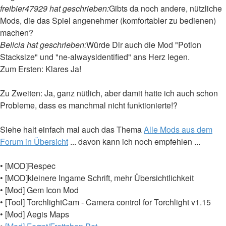
freibier47929 hat geschrieben:
Gibts da noch andere, nützliche
Mods, die das Spiel angenehmer (komfortabler zu bedienen)
machen?
Belicia hat geschrieben:
Würde Dir auch die Mod "Potion
Stacksize" und "ne-alwaysidentified" ans Herz legen.
Zum Ersten: Klares Ja!
Zu Zweiten: Ja, ganz nütlich, aber damit hatte ich auch schon
Probleme, dass es manchmal nicht funktionierte!?
Siehe halt einfach mal auch das Thema
Alle Mods aus dem
Forum in Übersicht
... davon kann ich noch empfehlen ...
• [MOD]Respec
• [MOD]kleinere Ingame Schrift, mehr Übersichtlichkeit
• [Mod] Gem Icon Mod
• [Tool] TorchlightCam - Camera control for Torchlight v1.15
• [Mod] Aegis Maps