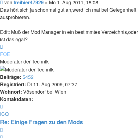
Beitrag
von
freibier47929
»
Mo 1. Aug 2011, 18:08
Das hört sich ja schonmal gut an,werd ich mal bei Gelegenheit
ausprobieren.
Edit: Muß der Mod Manager in ein bestimmtes Verzeichnis,oder
ist das egal?
Nach
oben
FOE
Moderator der Technik
Beiträge:
5452
Registriert:
Di 11. Aug 2009, 07:37
Wohnort:
Vösendorf bei Wien
Kontaktdaten:
Kontaktdaten
von
ICQ
FOE
Re: Einige Fragen zu den Mods
Zitieren