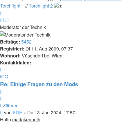
Torchlight 1
//
Torchlight 2
Nach
oben
FOE
Moderator der Technik
Beiträge:
5452
Registriert:
Di 11. Aug 2009, 07:37
Wohnort:
Vösendorf bei Wien
Kontaktdaten:
Kontaktdaten
von
ICQ
FOE
Re: Einige Fragen zu den Mods
Zitieren
Zitieren
Beitrag
von
FOE
»
Do 13. Jun 2024, 17:57
Hallo
mariakenneth
,