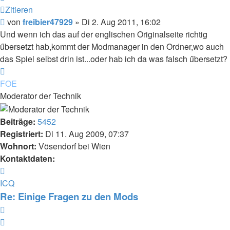
Zitieren
Beitrag
von
freibier47929
»
Di 2. Aug 2011, 16:02
Und wenn ich das auf der englischen Originalseite richtig
űbersetzt hab,kommt der Modmanager in den Ordner,wo auch
das Spiel selbst drin ist...oder hab ich da was falsch űbersetzt?
Nach
oben
FOE
Moderator der Technik
Beiträge:
5452
Registriert:
Di 11. Aug 2009, 07:37
Wohnort:
Vösendorf bei Wien
Kontaktdaten:
Kontaktdaten
von
ICQ
FOE
Re: Einige Fragen zu den Mods
Zitieren