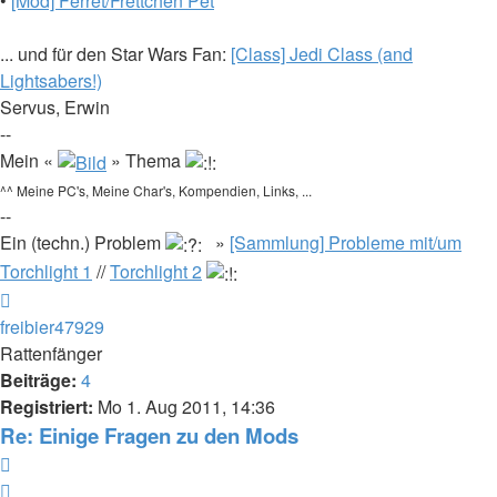
•
[Mod] Ferret/Frettchen Pet
... und für den Star Wars Fan:
[Class] Jedi Class (and
Lightsabers!)
Servus, Erwin
--
Mein «
» Thema
^^ Meine PC's, Meine Char's, Kompendien, Links, ...
--
Ein (techn.) Problem
»
[Sammlung] Probleme mit/um
Torchlight 1
//
Torchlight 2
Nach
oben
freibier47929
Rattenfänger
Beiträge:
4
Registriert:
Mo 1. Aug 2011, 14:36
Re: Einige Fragen zu den Mods
Zitieren