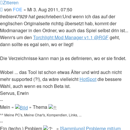
Zitieren
Beitrag
von
FOE
»
Mi 3. Aug 2011, 07:50
freibier47929 hat geschrieben:
Und wenn ich das auf der
englischen Originalseite richtig űbersetzt hab, kommt der
Modmanager in den Ordner, wo auch das Spiel selbst drin ist...
Wenn's um den
Torchlight Mod Manager v1.1 @RGF
geht,
dann sollte es egal sein, wo er liegt!
Die Verzeichnisse kann man ja es definieren, wo er sie findet.
Wobei ... das Tool ist schon etwas Älter und wird auch nicht
mehr supported (?!), da wäre vielleicht
HotSpot
die bessere
Wahl, auch wenn es noch Beta ist.
Servus, Erwin
--
Mein «
» Thema
^^ Meine PC's, Meine Char's, Kompendien, Links, ...
--
Ein (techn.) Problem
»
[Sammlung] Probleme mit/um