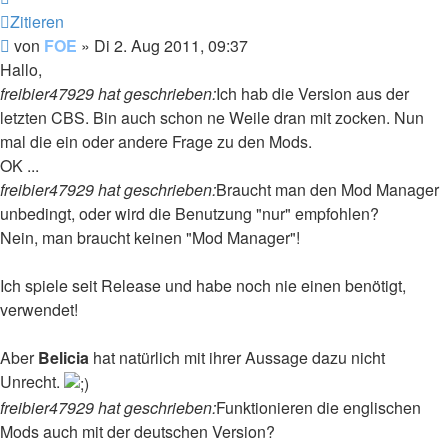
Zitieren
Beitrag
von
FOE
»
Di 2. Aug 2011, 09:37
Hallo,
freibier47929 hat geschrieben:
Ich hab die Version aus der
letzten CBS. Bin auch schon ne Weile dran mit zocken. Nun
mal die ein oder andere Frage zu den Mods.
OK ...
freibier47929 hat geschrieben:
Braucht man den Mod Manager
unbedingt, oder wird die Benutzung "nur" empfohlen?
Nein, man braucht keinen "Mod Manager"!
Ich spiele seit Release und habe noch nie einen benötigt,
verwendet!
Aber
Belicia
hat natürlich mit ihrer Aussage dazu nicht
Unrecht.
freibier47929 hat geschrieben:
Funktionieren die englischen
Mods auch mit der deutschen Version?