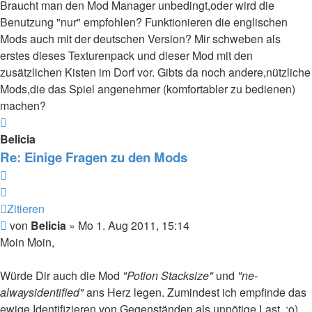
Braucht man den Mod Manager unbedingt,oder wird die
Benutzung "nur" empfohlen? Funktionieren die englischen
Mods auch mit der deutschen Version? Mir schweben als
erstes dieses Texturenpack und dieser Mod mit den
zusätzlichen Kisten im Dorf vor. Gibts da noch andere,nützliche
Mods,die das Spiel angenehmer (komfortabler zu bedienen)
machen?
Nach
oben
Belicia
Re: Einige Fragen zu den Mods
Zitieren
Zitieren
Beitrag
von
Belicia
»
Mo 1. Aug 2011, 15:14
Moin Moin,
Würde Dir auch die Mod
"Potion Stacksize"
und
"ne-
alwaysidentified"
ans Herz legen. Zumindest ich empfinde das
ewige Identifizieren von Gegenständen als unnötige Last. ;o)