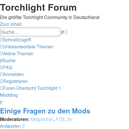
Torchlight Forum
Die größte Torchlight Community in Deutschland
Zum Inhalt
Erweiterte
Suche
Suche
Schnellzugriff
Unbeantwortete Themen
Aktive Themen
Suche
FAQ
Anmelden
Registrieren
Foren-Übersicht
Torchlight 1
Modding
Suche
Einige Fragen zu den Mods
Moderatoren:
Malgardian
,
FOE
,
frx
Antworten