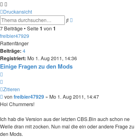
Druckansicht
Erweiterte
Suche
Suche
7 Beiträge • Seite
1
von
1
freibier47929
Rattenfänger
Beiträge:
4
Registriert:
Mo 1. Aug 2011, 14:36
Einige Fragen zu den Mods
Zitieren
Zitieren
Beitrag
von
freibier47929
»
Mo 1. Aug 2011, 14:47
Hoi Chummers!
Ich hab die Version aus der letzten CBS.Bin auch schon ne
Weile dran mit zocken. Nun mal die ein oder andere Frage zu
den Mods.