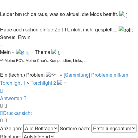
Leider bin ich da raus, was so aktuell die Mods betrifft.
Habe auch schon einige Zeit TL nicht mehr gespielt ...
Servus, Erwin
--
Mein «
» Thema
^^ Meine PC's, Meine Char's, Kompendien, Links, ...
--
Ein (techn.) Problem
»
[Sammlung] Probleme mit/um
Torchlight 1
//
Torchlight 2
Nach
oben
Antworten
Druckansicht
Anzeigen:
Sortiere nach:
Richtung: