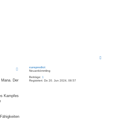
a
t
e
n
v
o
n
F
O
E
N
a
c
curepredict
h
Neuankömmling
o
b
Beiträge:
1
ie Mana. Der
Registriert:
Do 20. Jun 2024, 08:57
e
n
des Kampfes
e
Fähigkeiten