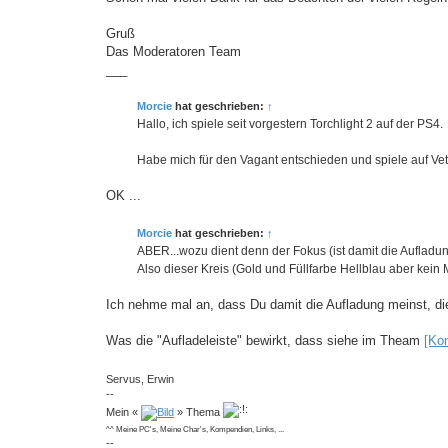
Gruß
Das Moderatoren Team
___
Morcie
hat geschrieben:
↑
Hallo, ich spiele seit vorgestern Torchlight 2 auf der PS4.
Habe mich für den Vagant entschieden und spiele auf Vet
OK ...
Morcie
hat geschrieben:
↑
ABER...wozu dient denn der Fokus (ist damit die Aufladu
Also dieser Kreis (Gold und Füllfarbe Hellblau aber kein M
Ich nehme mal an, dass Du damit die Aufladung meinst, die
Was die "Aufladeleiste" bewirkt, dass siehe im Theam
[Ko
Servus, Erwin
--
Mein «
» Thema
^^ Meine PC's, Meine Char's, Kompendien, Links, ...
--