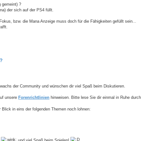
g gemeint) ?
a) der sich auf der PS4 füllt.
Fokus, bzw. die Mana Anzeige muss doch für die Fähigkeiten gefüllt sein...
afft.
??
uwachs der Community und wünschen dir viel Spaß beim Diskutieren.
auf unsere
Forenrichtlinien
hinweisen. Bitte lese Sie dir einmal in Ruhe durc
Blick in eins der folgenden Themen noch lohnen:
n
und viel Spaß beim Spielen!