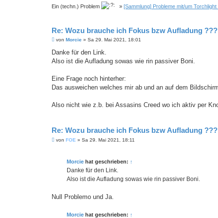
Ein (techn.) Problem
»
[Sammlung] Probleme mit/um Torchlight
Re: Wozu brauche ich Fokus bzw Aufladung ??
B
von
Morcie
»
Sa 29. Mai 2021, 18:01
e
i
Danke für den Link.
t
Also ist die Aufladung sowas wie rin passiver Boni.
r
a
g
Eine Frage noch hinterher:
Das ausweichen welches mir ab und an auf dem Bildschirm 
Also nicht wie z.b. bei Assasins Creed wo ich aktiv per 
Re: Wozu brauche ich Fokus bzw Aufladung ??
B
von
FOE
»
Sa 29. Mai 2021, 18:11
e
i
t
Morcie
hat geschrieben:
↑
r
a
Danke für den Link.
g
Also ist die Aufladung sowas wie rin passiver Boni.
Null Problemo und Ja.
Morcie
hat geschrieben:
↑