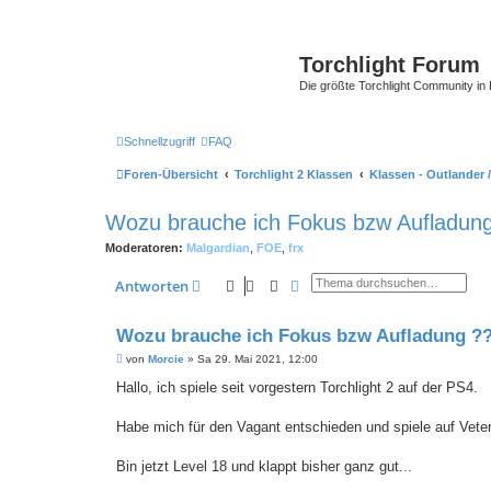
Torchlight Forum
Die größte Torchlight Community in
Schnellzugriff
FAQ
Foren-Übersicht
Torchlight 2 Klassen
Klassen - Outlander 
Wozu brauche ich Fokus bzw Aufladun
Moderatoren:
Malgardian
,
FOE
,
frx
Suche
Erweiterte Suche
Antworten
Wozu brauche ich Fokus bzw Aufladung ?
B
von
Morcie
»
Sa 29. Mai 2021, 12:00
e
i
Hallo, ich spiele seit vorgestern Torchlight 2 auf der PS4.
t
r
a
Habe mich für den Vagant entschieden und spiele auf Vete
g
Bin jetzt Level 18 und klappt bisher ganz gut...