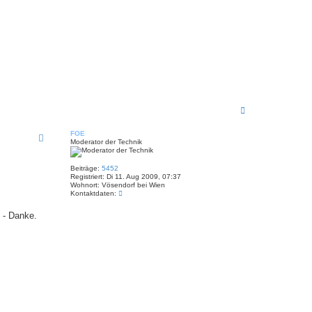
N
a
c
FOE
h
Moderator der Technik
o
b
e
Beiträge:
5452
n
Registriert:
Di 11. Aug 2009, 07:37
Wohnort:
Vösendorf bei Wien
K
Kontaktdaten:
o
n
h - Danke.
t
a
k
t
d
a
t
e
n
v
o
n