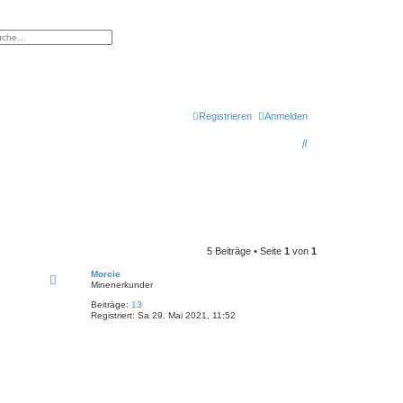
eiterte Suche
Registrieren
Anmelden
S
u
c
h
e
5 Beiträge • Seite
1
von
1
Morcie
Minenerkunder
Beiträge:
13
Registriert:
Sa 29. Mai 2021, 11:52