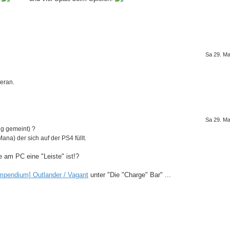
Sa 29. Ma
eran.
Sa 29. Ma
ng gemeint) ?
ana) der sich auf der PS4 füllt.
 am PC eine "Leiste" ist!?
mpendium] Outlander / Vagant
unter "Die "Charge" Bar" ...