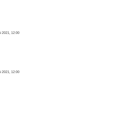
F
O
E
i 2021, 12:00
i 2021, 12:00