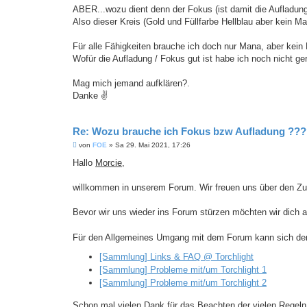
ABER...wozu dient denn der Fokus (ist damit die Aufladun
Also dieser Kreis (Gold und Füllfarbe Hellblau aber kein Man
Für alle Fähigkeiten brauche ich doch nur Mana, aber kein 
Wofür die Aufladung / Fokus gut ist habe ich noch nicht ger
Mag mich jemand aufklären?.
Danke ✌
Re: Wozu brauche ich Fokus bzw Aufladung ??
B
von
FOE
»
Sa 29. Mai 2021, 17:26
e
i
Hallo
Morcie
,
t
r
a
willkommen in unserem Forum. Wir freuen uns über den Z
g
Bevor wir uns wieder ins Forum stürzen möchten wir dich 
Für den Allgemeines Umgang mit dem Forum kann sich der 
[Sammlung] Links & FAQ @ Torchlight
[Sammlung] Probleme mit/um Torchlight 1
[Sammlung] Probleme mit/um Torchlight 2
Schon mal vielen Dank für das Beachten der vielen Regel