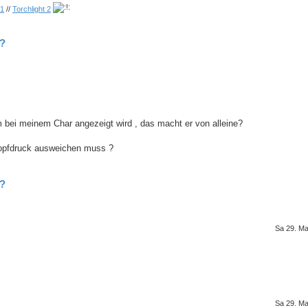
 1
//
Torchlight 2
??
bei meinem Char angezeigt wird , das macht er von alleine?
Knopfdruck ausweichen muss ?
??
Sa 29. Ma
Sa 29. Ma