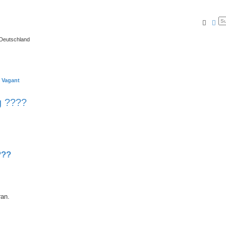
Suche
Erw
 Deutschland
/ Vagant
g ????
???
ran.