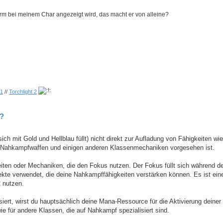
m bei meinem Char angezeigt wird, das macht er von alleine?
 1
//
Torchlight 2
??
sich mit Gold und Hellblau füllt) nicht direkt zur Aufladung von Fähigkeiten w
on Nahkampfwaffen und einigen anderen Klassenmechaniken vorgesehen ist.
keiten oder Mechaniken, die den Fokus nutzen. Der Fokus füllt sich während 
fekte verwendet, die deine Nahkampffähigkeiten verstärken können. Es ist ein
2 nutzen.
iert, wirst du hauptsächlich deine Mana-Ressource für die Aktivierung
deiner 
ie für andere Klassen, die auf Nahkampf spezialisiert sind.