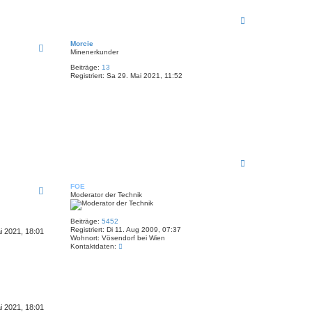
N
a
c
Morcie
h
Minenerkunder
o
b
Beiträge:
13
Registriert:
Sa 29. Mai 2021, 11:52
e
n
N
a
c
FOE
h
Moderator der Technik
o
b
e
Beiträge:
5452
n
Registriert:
Di 11. Aug 2009, 07:37
i 2021, 18:01
Wohnort:
Vösendorf bei Wien
K
Kontaktdaten:
o
n
t
a
k
t
d
i 2021, 18:01