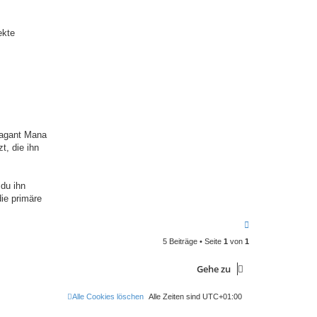
ekte
 Vagant Mana
t, die ihn
 du ihn
ie primäre
N
a
5 Beiträge • Seite
1
von
1
c
h
o
Gehe zu
b
e
n
Alle Cookies löschen
Alle Zeiten sind
UTC+01:00