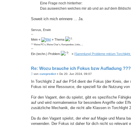
Eine Frage noch hinterher:
Das ausweichen welches mir ab und an auf dem Bildschir
Soweit ich mich erinnere ... Ja.
Servus, Erwin
--
Mein «
» Thema
^^ Meine PC's, Meine Char's, Kompendien, Links, ...
--
Ein (techn.) Problem
»
[Sammlung] Probleme mit/um Torchlight
Re: Wozu brauche ich Fokus bzw Aufladung ??
B
von
curepredict
»
Do 20. Jun 2024, 09:07
e
i
In Torchlight 2 auf der PS4 dient der Fokus (der Kreis, der 
t
Fokus ist eine Ressource, die speziell für die Nutzung v
r
a
g
Für den Vagant, den du spielst, gibt es spezifische Fähig
auf und wird normalerweise für besondere Angriffe oder Ef
zusätzliche Mechanik, die nicht alle Klassen in Torchlight 
Da du den Vagant spielst, der eher auf Magie und Mana bas
verwenden. Der Fokus ist daher für dich nicht so relevant w