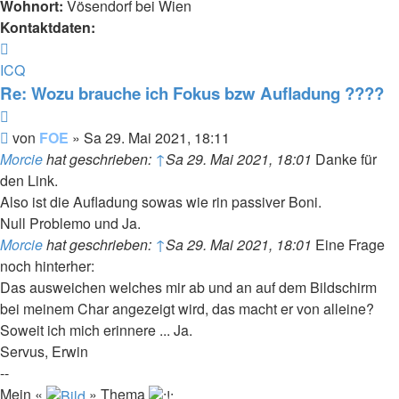
Wohnort:
Vösendorf bei Wien
Kontaktdaten:
Kontaktdaten
von
ICQ
FOE
Re: Wozu brauche ich Fokus bzw Aufladung ????
Zitieren
Beitrag
von
FOE
»
Sa 29. Mai 2021, 18:11
Morcie
hat geschrieben:
↑
Sa 29. Mai 2021, 18:01
Danke für
den Link.
Also ist die Aufladung sowas wie rin passiver Boni.
Null Problemo und Ja.
Morcie
hat geschrieben:
↑
Sa 29. Mai 2021, 18:01
Eine Frage
noch hinterher:
Das ausweichen welches mir ab und an auf dem Bildschirm
bei meinem Char angezeigt wird, das macht er von alleine?
Soweit ich mich erinnere ... Ja.
Servus, Erwin
--
Mein «
» Thema