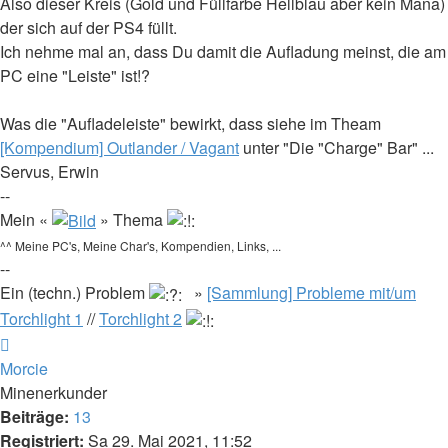
Also dieser Kreis (Gold und Füllfarbe Hellblau aber kein Mana)
der sich auf der PS4 füllt.
Ich nehme mal an, dass Du damit die Aufladung meinst, die am
PC eine "Leiste" ist!?
Was die "Aufladeleiste" bewirkt, dass siehe im Theam
[Kompendium] Outlander / Vagant
unter "Die "Charge" Bar" ...
Servus, Erwin
--
Mein «
» Thema
^^ Meine PC's, Meine Char's, Kompendien, Links, ...
--
Ein (techn.) Problem
»
[Sammlung] Probleme mit/um
Torchlight 1
//
Torchlight 2
Nach
oben
Morcie
Minenerkunder
Beiträge:
13
Registriert:
Sa 29. Mai 2021, 11:52