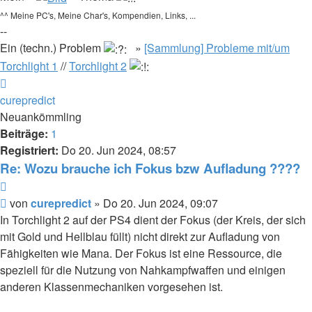
^^ Meine PC's, Meine Char's, Kompendien, Links, ...
--
Ein (techn.) Problem
»
[Sammlung] Probleme mit/um
Torchlight 1
//
Torchlight 2
Nach
oben
curepredict
Neuankömmling
Beiträge:
1
Registriert:
Do 20. Jun 2024, 08:57
Re: Wozu brauche ich Fokus bzw Aufladung ????
Zitieren
Beitrag
von
curepredict
»
Do 20. Jun 2024, 09:07
In Torchlight 2 auf der PS4 dient der Fokus (der Kreis, der sich
mit Gold und Hellblau füllt) nicht direkt zur Aufladung von
Fähigkeiten wie Mana. Der Fokus ist eine Ressource, die
speziell für die Nutzung von Nahkampfwaffen und einigen
anderen Klassenmechaniken vorgesehen ist.