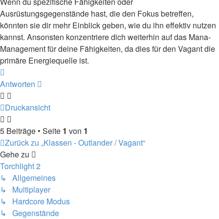
Wenn du spezifische Fähigkeiten oder
Ausrüstungsgegenstände hast, die den Fokus betreffen,
könnten sie dir mehr Einblick geben, wie du ihn effektiv nutzen
kannst. Ansonsten konzentriere dich weiterhin auf das Mana-
Management für deine Fähigkeiten, da dies für den Vagant die
primäre Energiequelle ist.
Nach
oben
Antworten
Druckansicht
5 Beiträge • Seite
1
von
1
Zurück zu „Klassen - Outlander / Vagant“
Gehe zu
Torchlight 2
↳ Allgemeines
↳ Multiplayer
↳ Hardcore Modus
↳ Gegenstände