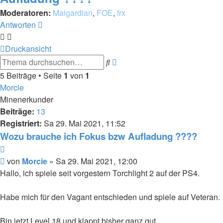
Moderatoren:
Malgardian
,
FOE
,
frx
Antworten
Druckansicht
Erweiterte
Suche
Suche
5 Beiträge • Seite
1
von
1
Morcie
Minenerkunder
Beiträge:
13
Registriert:
Sa 29. Mai 2021, 11:52
Wozu brauche ich Fokus bzw Aufladung ????
Zitieren
Beitrag
von
Morcie
»
Sa 29. Mai 2021, 12:00
Hallo, ich spiele seit vorgestern Torchlight 2 auf der PS4.
Habe mich für den Vagant entschieden und spiele auf Veteran.
Bin jetzt Level 18 und klappt bisher ganz gut...