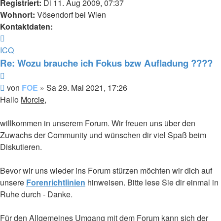
Registriert:
Di 11. Aug 2009, 07:37
Wohnort:
Vösendorf bei Wien
Kontaktdaten:
Kontaktdaten
von
ICQ
FOE
Re: Wozu brauche ich Fokus bzw Aufladung ????
Zitieren
Beitrag
von
FOE
»
Sa 29. Mai 2021, 17:26
Hallo
Morcie
,
willkommen in unserem Forum. Wir freuen uns über den
Zuwachs der Community und wünschen dir viel Spaß beim
Diskutieren.
Bevor wir uns wieder ins Forum stürzen möchten wir dich auf
unsere
Forenrichtlinien
hinweisen. Bitte lese Sie dir einmal in
Ruhe durch - Danke.
Für den Allgemeines Umgang mit dem Forum kann sich der