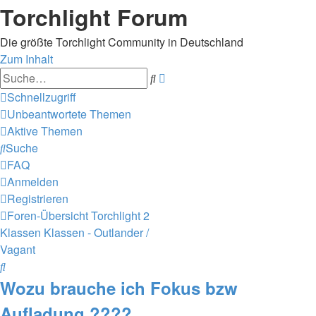
Torchlight Forum
Die größte Torchlight Community in Deutschland
Zum Inhalt
Erweiterte
Suche
Suche
Schnellzugriff
Unbeantwortete Themen
Aktive Themen
Suche
FAQ
Anmelden
Registrieren
Foren-Übersicht
Torchlight 2
Klassen
Klassen - Outlander /
Vagant
Suche
Wozu brauche ich Fokus bzw
Aufladung ????