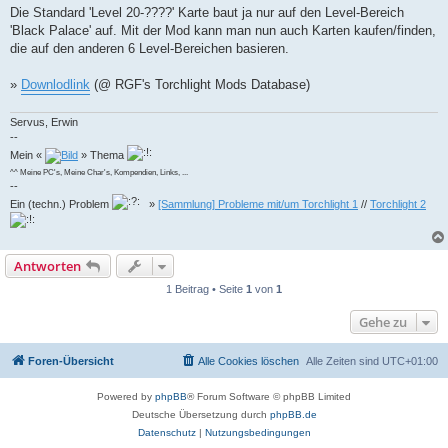
Die Standard 'Level 20-????' Karte baut ja nur auf den Level-Bereich
'Black Palace' auf. Mit der Mod kann man nun auch Karten kaufen/finden,
die auf den anderen 6 Level-Bereichen basieren.
»
Downlodlink
(@ RGF's Torchlight Mods Database)
Servus, Erwin
--
Mein «
» Thema
^^ Meine PC's, Meine Char's, Kompendien, Links, ...
--
Ein (techn.) Problem
»
[Sammlung] Probleme mit/um Torchlight 1
//
Torchlight 2
Antworten
1 Beitrag • Seite
1
von
1
Gehe zu
Foren-Übersicht
Alle Cookies löschen
Alle Zeiten sind
UTC+01:00
Powered by
phpBB
® Forum Software © phpBB Limited
Deutsche Übersetzung durch
phpBB.de
Datenschutz
|
Nutzungsbedingungen