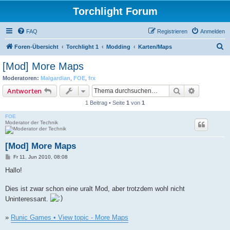
Torchlight Forum
FAQ
Registrieren
Anmelden
S
Foren-Übersicht
Torchlight 1
Modding
Karten/Maps
u
[Mod] More Maps
c
Moderatoren:
Malgardian
,
FOE
,
frx
h
Suche
Erweiterte
Antworten
e
1 Beitrag • Seite
1
von
1
FOE
Moderator der Technik
[Mod] More Maps
B
Fr 11. Jun 2010, 08:08
e
i
Hallo!
t
r
a
Dies ist zwar schon eine uralt Mod, aber trotzdem wohl nicht
g
Uninteressant.
»
Runic Games • View topic - More Maps