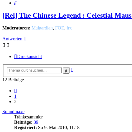
Suche
[Rel] The Chinese Legend : Celestial Mau
Moderatoren:
Malgardian
,
FOE
,
frx
Antworten
Druckansicht
Erweiterte
Suche
Suche
12 Beiträge
Vorherige
1
2
Soundmaxe
Tränkesammler
Beiträge:
39
Registriert:
So 9. Mai 2010, 11:18