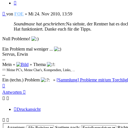
Zitieren
Beitrag
von
FOE
»
Mi 24. Nov 2010, 13:59
Soundmaxe hat geschrieben:
Na siehste, der Rentner hat es d
Hat funktioniert. Danke euch für die Tipps.
Null Problemo!
Ein Problem mal weniger ...
Servus, Erwin
--
Mein «
» Thema
^^ Meine PC's, Meine Char's, Kompendien, Links, ...
--
Ein (techn.) Problem
»
[Sammlung] Probleme mit/um Torchlig
Nach
oben
Antworten
Druckansicht
Anzeigen:
Sortiere nach:
Richt