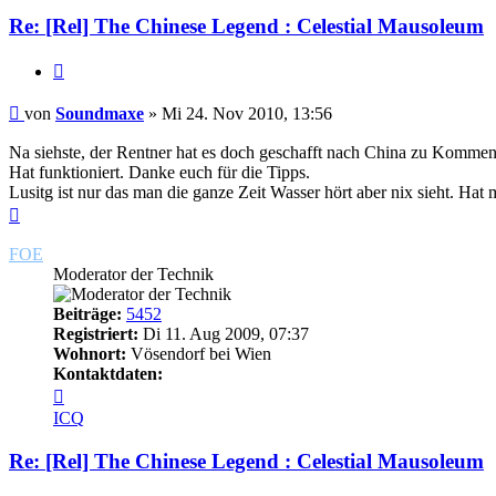
Re: [Rel] The Chinese Legend : Celestial Mausoleum
Zitieren
Beitrag
von
Soundmaxe
»
Mi 24. Nov 2010, 13:56
Na siehste, der Rentner hat es doch geschafft nach China zu Kommen
Hat funktioniert. Danke euch für die Tipps.
Lusitg ist nur das man die ganze Zeit Wasser hört aber nix sieht. 
Nach
oben
FOE
Moderator der Technik
Beiträge:
5452
Registriert:
Di 11. Aug 2009, 07:37
Wohnort:
Vösendorf bei Wien
Kontaktdaten:
Kontaktdaten
von
ICQ
FOE
Re: [Rel] The Chinese Legend : Celestial Mausoleum