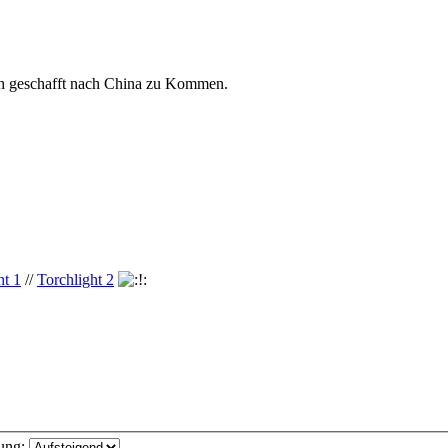
och geschafft nach China zu Kommen.
ht 1
//
Torchlight 2
ung: