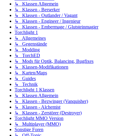
↳ Klassen Allgemein
↳ Klassen - Berserker
↳ Klassen - Outlander / Vagant
↳ Klassen - Engineer / Ingenieur
↳ Klassen - Embermage / Glutsteinmagier
Torchlight 1
↳ Allgemeines
↳ Gegenstände
↳ Modding
↳ TorchED
↳ Mods für Optik, Balancing, Bugfixes
↳ Klassen-Modifikationen
↳ Karten/Maps
↳ Guides
↳ Technik
Torchlight 1 Klassen
↳ Klassen Allgemein
↳ Klassen - Bezwinger (Vanquisher)
↳ Klassen - Alchemist
↳ Klassen - Zerstörer (Destroyer)
Torchlight MMO Version
↳ Multiplayer (MMO)
Sonstige Foren
↳ Off-Topic