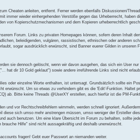
zum Cheaten anleiten, entfernt. Ferner werden ebenfalls Diskussionen/Threa
ermit immer wieder einhergehenden Verstöße gegen das Urheberrecht, haben di
inden von Kopierschutzmechanismen und dem Kopieren urheberrechtlich gesch
unserem Forum. Links zu privaten Homepages können, sofern deren Inhalt de
lichen, beleidigenden, vulgären, rassistischen, ethnischen oder anderen schä
erlaubt, sogar ausdrücklich erwünscht, sind Banner euerer Gilden in unseren 
erden sie dennoch gelöscht, wenn wir davon ausgehen, das sich ein User nu
. hat dir 10 Gold geklaut") sowie andere irreführende Links sind nicht erlaub
ies oder einzelne Worte enthalten, ist untersagt. Grundsätzlich sollte ein 
cht erwünscht. Um so etwas zu verhindern gibt es die 'Edit'-Funktion. Haltet p
CQ) ab. Bitte keine Threads @UserXY erstellen, auch hierfür ist die PM-Funk
n und vor Rechtschreibfehlern wimmeln, werden schnell ignoriert. Außerdem 
il diese sich umso mehr anstrengen müssen, umso weniger der Ersteller dies
und auch benutzen. Um eine klare Übersicht im Forum zu behalten, sollte jeder
h brauche Hilfe" sind nicht aussagekräftig und deshalb unerwünscht.
accounts fragen! Gebt euer Passwort an niemanden weiter.