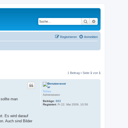
Suche
Erweiterte Suche
Registrieren
Anmelden
1 Beitrag • Seite
1
von
1
Telias
Administrator
 sollte man
Beiträge:
663
Registriert:
Fr 22. Mai 2009, 10:56
t. Es wird darauf
n. Auch sind Bilder