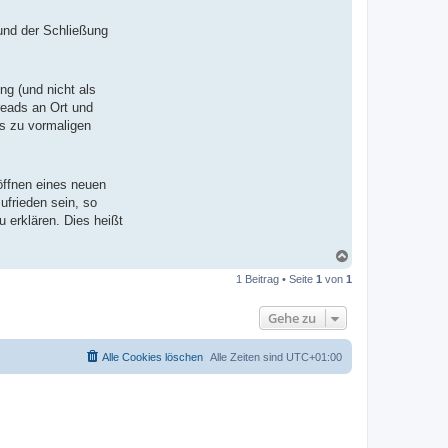
und der Schließung
ng (und nicht als
reads an Ort und
s zu vormaligen
ffnen eines neuen
ufrieden sein, so
 erklären. Dies heißt
N
a
1 Beitrag • Seite
1
von
1
c
h
o
Gehe zu
b
e
n
Alle Cookies löschen
Alle Zeiten sind
UTC+01:00