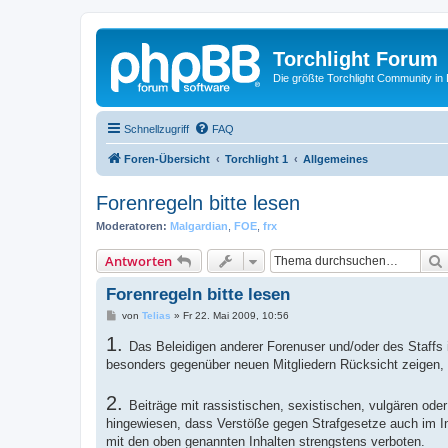
Torchlight Forum
Die größte Torchlight Community in
Schnellzugriff
FAQ
Foren-Übersicht
Torchlight 1
Allgemeines
Forenregeln bitte lesen
Moderatoren:
Malgardian
,
FOE
,
frx
Antworten
Forenregeln bitte lesen
B
von
Telias
»
Fr 22. Mai 2009, 10:56
e
1.
i
Das Beleidigen anderer Forenuser und/oder des Staffs is
t
besonders gegenüber neuen Mitgliedern Rücksicht zeigen, 
r
a
g
2.
Beiträge mit rassistischen, sexistischen, vulgären od
hingewiesen, dass Verstöße gegen Strafgesetze auch im Int
mit den oben genannten Inhalten strengstens verboten.