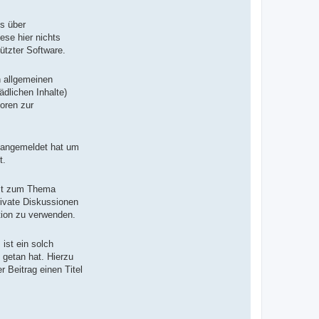
ds über
ese hier nichts
ützter Software.
n allgemeinen
dlichen Inhalte)
Foren zur
r angemeldet hat um
t.
Post zum Thema
rivate Diskussionen
tion zu verwenden.
ist ein solch
 getan hat. Hierzu
 Beitrag einen Titel