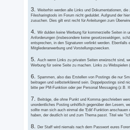
3.
Weiterhin werden alle Links und Dokumentationen, die 
Filesharingtools im Forum nicht geduldet. Aufgrund der hi
zusuchen. Dies gilt erst recht für Anleitungen zum Überw
4.
Wir dulden keine Werbung für kommerzielle Seiten in 
Anforderungen (insbesondere keine gesetzeswidrigen, schäd
entsprechen, in den Signaturen verlinkt werden. Ebenfalls 
Mitgliederanwerbung und Vorstellungszwecken.
5.
Auch wenn Links zu privaten Seiten erwünscht sind, w
Werbung für seine Seite zu machen. Links zu Webspielen ("..
6.
Spammen, also das Erstellen von Postings die nur Smil
beitragen und selbsterklärend sein. Doppelpostings sind ni
bitte per PM-Funktion oder per Personal Messaging (z.B. I
7.
Beiträge, die ohne Punkt und Komma geschrieben werde
unordentliches Posting unhöflich gegenüber den Lesern, we
sollte man sich auch einmal die 'Edit'-Funktion anschauen 
haben, der deutlich ist und zum Thema passt. Titel wie "Ic
8.
Der Staff wird niemals nach dem Passwort eures Foren