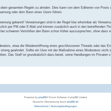
 oben genannten Regeln zu ahnden. Dies kann von dem Editieren von Posts 
rwarnung oder dem Bann eines Users führen.
erwarnung gebannt! Verwarnungen sind in der Regel klar erkennbar als Verwarnu
tzlich per PM oder E-Mail und können zusätzlich auch in den betreffenden Th
r, bei schweren Verstößen den Bann schon früher auszusprechen, ohne dass e
ators, etwa die Wiedereröffnung eines geschlossenen Threads oder das Erö
streng geahndet. Sollte ein User mit der Maßnahme eines Moderators nicht z
en. Das Staff ist grundsätzlich dazu bereit, seine Handlungen im Privaten zu
Powered by
phpBB
® Forum Software © phpBB Limited
Deutsche Übersetzung durch
phpBB.de
Datenschutz
|
Nutzungsbedingungen