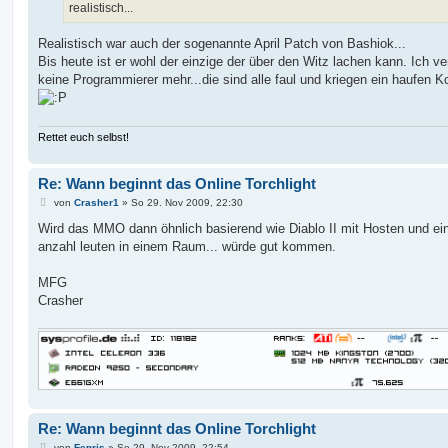
realistisch...
Realistisch war auch der sogenannte April Patch von Bashiok...
Bis heute ist er wohl der einzige der über den Witz lachen kann. Ich ve
keine Programmierer mehr...die sind alle faul und kriegen ein haufen K
Rettet euch selbst!
Re: Wann beginnt das Online Torchlight
B
von
Crasher1
»
So 29. Nov 2009, 22:30
e
i
Wird das MMO dann öhnlich basierend wie Diablo II mit Hosten und ei
t
anzahl leuten in einem Raum... würde gut kommen.
r
a
g
MFG
Crasher
Re: Wann beginnt das Online Torchlight
B
von
Fenris
»
So 29. Nov 2009, 22:54