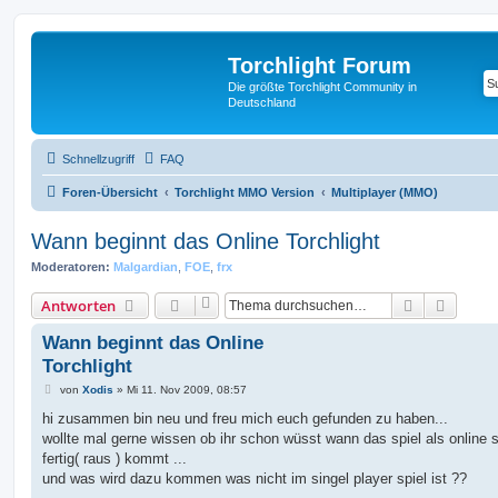
Torchlight Forum
Die größte Torchlight Community in
Deutschland
Schnellzugriff
FAQ
Foren-Übersicht
Torchlight MMO Version
Multiplayer (MMO)
Wann beginnt das Online Torchlight
Moderatoren:
Malgardian
,
FOE
,
frx
Suche
Erweit
Antworten
Wann beginnt das Online
Torchlight
B
von
Xodis
»
Mi 11. Nov 2009, 08:57
e
i
hi zusammen bin neu und freu mich euch gefunden zu haben...
t
wollte mal gerne wissen ob ihr schon wüsst wann das spiel als online s
r
a
fertig( raus ) kommt ...
g
und was wird dazu kommen was nicht im singel player spiel ist ??