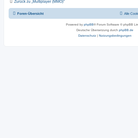
Zurück zu „Multiplayer (MMO)“
Foren-Übersicht
Alle Coo
Powered by
phpBB
® Forum Software © phpBB Lim
Deutsche Übersetzung durch
phpBB.de
Datenschutz
|
Nutzungsbedingungen