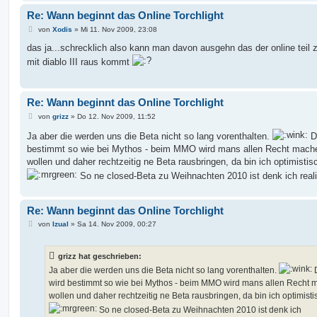
Re: Wann beginnt das Online Torchlight
B
von
Xodis
»
Mi 11. Nov 2009, 23:08
e
i
das ja...schrecklich also kann man davon ausgehn das der online teil z
t
mit diablo III raus kommt
r
a
g
Re: Wann beginnt das Online Torchlight
B
von
grizz
»
Do 12. Nov 2009, 11:52
e
i
Ja aber die werden uns die Beta nicht so lang vorenthalten.
D
t
bestimmt so wie bei Mythos - beim MMO wird mans allen Recht mach
r
a
wollen und daher rechtzeitig ne Beta rausbringen, da bin ich optimistis
g
So ne closed-Beta zu Weihnachten 2010 ist denk ich realis
Re: Wann beginnt das Online Torchlight
B
von
Izual
»
Sa 14. Nov 2009, 00:27
e
i
t
grizz hat geschrieben:
r
a
Ja aber die werden uns die Beta nicht so lang vorenthalten.
g
wird bestimmt so wie bei Mythos - beim MMO wird mans allen Recht
wollen und daher rechtzeitig ne Beta rausbringen, da bin ich optimisti
So ne closed-Beta zu Weihnachten 2010 ist denk ich