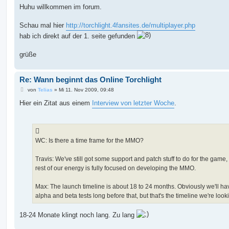
i
Huhu willkommen im forum.
t
r
a
Schau mal hier
http://torchlight.4fansites.de/multiplayer.php
g
hab ich direkt auf der 1. seite gefunden
grüße
Re: Wann beginnt das Online Torchlight
B
von
Telias
»
Mi 11. Nov 2009, 09:48
e
i
Hier ein Zitat aus einem
Interview von letzter Woche
.
t
r
a
g
WC: Is there a time frame for the MMO?
Travis: We've still got some support and patch stuff to do for the game,
rest of our energy is fully focused on developing the MMO.
Max: The launch timeline is about 18 to 24 months. Obviously we'll ha
alpha and beta tests long before that, but that's the timeline we're looki
18-24 Monate klingt noch lang. Zu lang