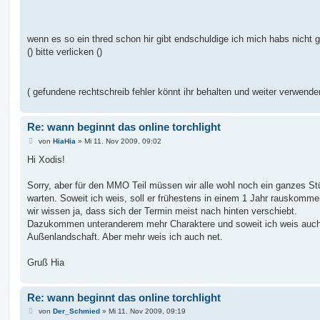
wenn es so ein thred schon hir gibt endschuldige ich mich habs nicht 
() bitte verlicken ()
( gefundene rechtschreib fehler könnt ihr behalten und weiter verwend
Re: wann beginnt das online torchlight
B
von
HiaHia
»
Mi 11. Nov 2009, 09:02
e
i
Hi Xodis!
t
r
a
Sorry, aber für den MMO Teil müssen wir alle wohl noch ein ganzes St
g
warten. Soweit ich weis, soll er frühestens in einem 1 Jahr rauskomme
wir wissen ja, dass sich der Termin meist nach hinten verschiebt.
Dazukommen unteranderem mehr Charaktere und soweit ich weis auc
Außenlandschaft. Aber mehr weis ich auch net.
Gruß Hia
Re: wann beginnt das online torchlight
B
von
Der_Schmied
»
Mi 11. Nov 2009, 09:19
e