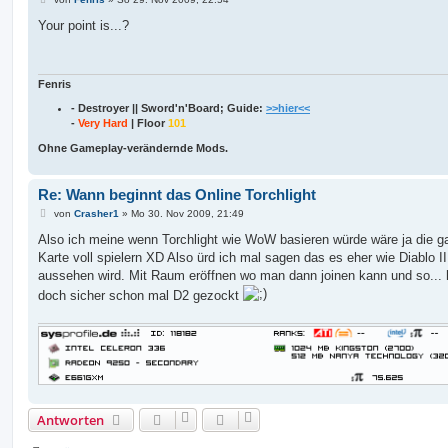
e
i
Your point is...?
t
r
a
g
Fenris
- Destroyer || Sword'n'Board; Guide:
>>hier<<
-
Very Hard
| Floor
101
Ohne Gameplay-verändernde Mods.
Re: Wann beginnt das Online Torchlight
B
von
Crasher1
»
Mo 30. Nov 2009, 21:49
e
i
Also ich meine wenn Torchlight wie WoW basieren würde wäre ja die g
t
Karte voll spielern XD Also ürd ich mal sagen das es eher wie Diablo I
r
a
aussehen wird. Mit Raum eröffnen wo man dann joinen kann und so... 
g
doch sicher schon mal D2 gezockt
Antworten