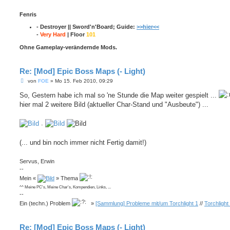
Fenris
- Destroyer || Sword'n'Board; Guide:
>>hier<<
-
Very Hard
| Floor
101
Ohne Gameplay-verändernde Mods.
Re: [Mod] Epic Boss Maps (- Light)
B
von
FOE
»
Mo 15. Feb 2010, 09:29
e
i
So, Gestern habe ich mal so 'ne Stunde die Map weiter gespielt ...
t
hier mal 2 weitere Bild (aktueller Char-Stand und "Ausbeute") ...
r
a
g
.
(... und bin noch immer nicht Fertig damit!)
Servus, Erwin
--
Mein «
» Thema
^^ Meine PC's, Meine Char's, Kompendien, Links, ...
--
Ein (techn.) Problem
»
[Sammlung] Probleme mit/um Torchlight 1
//
Torchlight
Re: [Mod] Epic Boss Maps (- Light)