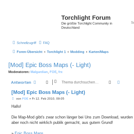
Torchlight Forum
Die größte Torchlight Community in
Deutschland
Schnellzugriff
FAQ
Foren-Übersicht
Torchlight 1
Modding
Karten/Maps
[Mod] Epic Boss Maps (- Light)
Moderatoren:
Malgardian
,
FOE
,
frx
Suche
Erweit
Antworten
[Mod] Epic Boss Maps (- Light)
B
von
FOE
»
Fr 12. Feb 2010, 09:05
e
i
Hallo!
t
r
a
Die Map-Mod gibt's zwar schon länger bei Uns zum Download, wurden b
g
aber noch nicht wirklich publik gemacht, aus gutem Grund!
»
Epic Boss Maps