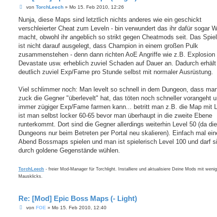
B
von
TorchLeech
»
Mo 15. Feb 2010, 12:26
e
i
Nunja, diese Maps sind letztlich nichts anderes wie ein geschickt
t
verschleierter Cheat zum Leveln - bin verwundert das ihr dafür sogar 
r
a
macht, obwohl ihr angeblich so strikt gegen Cheatmods seit. Das Spie
g
ist nicht darauf ausgelegt, dass Champion in einem großen Pulk
zusammenstehen - denn dann richten AoE Angriffe wie z.B. Explosion
Devastate usw. erheblich zuviel Schaden auf Dauer an. Dadurch erhäl
deutlich zuviel Exp/Fame pro Stunde selbst mit normaler Ausrüstung.
Viel schlimmer noch: Man levelt so schnell in dem Dungeon, dass ma
zuck die Gegner "überlevelt" hat, das töten noch schneller vorangeht
immer zügiger Exp/Fame farmen kann... betritt man z.B. die Map mit L
ist man selbst locker 60-65 bevor man überhaupt in die zweite Ebene
runterkommt. Dort sind die Gegner allerdings weiterhin Level 50 (da die
Dungeons nur beim Betreten per Portal neu skalieren). Einfach mal ei
Abend Bossmaps spielen und man ist spielerisch Level 100 und darf s
durch goldene Gegenstände wühlen.
TorchLeech
- freier Mod-Manager für Torchlight. Installiere und aktualisiere Deine Mods mit weni
Mausklicks.
Re: [Mod] Epic Boss Maps (- Light)
B
von
FOE
»
Mo 15. Feb 2010, 12:40
e