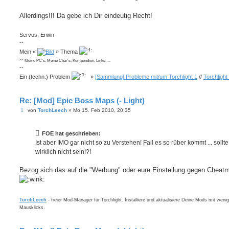
Allerdings!!! Da gebe ich Dir eindeutig Recht!
Servus, Erwin
--
Mein «
» Thema
^^ Meine PC's, Meine Char's, Kompendien, Links, ...
--
Ein (techn.) Problem
»
[Sammlung] Probleme mit/um Torchlight 1
//
Torchlight
Re: [Mod] Epic Boss Maps (- Light)
B
von
TorchLeech
»
Mo 15. Feb 2010, 20:35
e
i
t
FOE hat geschrieben:
r
a
Ist aber IMO gar nicht so zu Verstehen! Fall es so rüber kommt ... sollte
g
wirklich nicht sein!?!
Bezog sich das auf die "Werbung" oder eure Einstellung gegen Cheat
TorchLeech
- freier Mod-Manager für Torchlight. Installiere und aktualisiere Deine Mods mit weni
Mausklicks.