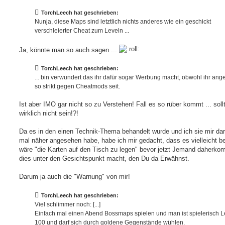
i
t
TorchLeech hat geschrieben:
r
a
Nunja, diese Maps sind letztlich nichts anderes wie ein geschickt
g
verschleierter Cheat zum Leveln ...
Ja, könnte man so auch sagen ...
TorchLeech hat geschrieben:
... bin verwundert das ihr dafür sogar Werbung macht, obwohl ihr ang
so strikt gegen Cheatmods seit.
Ist aber IMO gar nicht so zu Verstehen! Fall es so rüber kommt ... soll
wirklich nicht sein!?!
Da es in den einen Technik-Thema behandelt wurde und ich sie mir dar
mal näher angesehen habe, habe ich mir gedacht, dass es vielleicht b
wäre "die Karten auf den Tisch zu legen" bevor jetzt Jemand daherko
dies unter den Gesichtspunkt macht, den Du da Erwähnst.
Darum ja auch die "Warnung" von mir!
TorchLeech hat geschrieben:
Viel schlimmer noch: [...]
Einfach mal einen Abend Bossmaps spielen und man ist spielerisch L
100 und darf sich durch goldene Gegenstände wühlen.