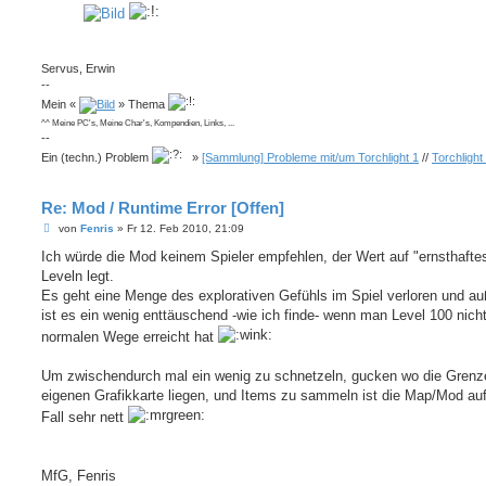
Servus, Erwin
--
Mein «
» Thema
^^ Meine PC's, Meine Char's, Kompendien, Links, ...
--
Ein (techn.) Problem
»
[Sammlung] Probleme mit/um Torchlight 1
//
Torchlight
Re: Mod / Runtime Error [Offen]
B
von
Fenris
»
Fr 12. Feb 2010, 21:09
e
i
Ich würde die Mod keinem Spieler empfehlen, der Wert auf "ernsthafte
t
Leveln legt.
r
a
Es geht eine Menge des explorativen Gefühls im Spiel verloren und a
g
ist es ein wenig enttäuschend -wie ich finde- wenn man Level 100 nicht
normalen Wege erreicht hat
Um zwischendurch mal ein wenig zu schnetzeln, gucken wo die Grenz
eigenen Grafikkarte liegen, und Items zu sammeln ist die Map/Mod auf
Fall sehr nett
MfG, Fenris