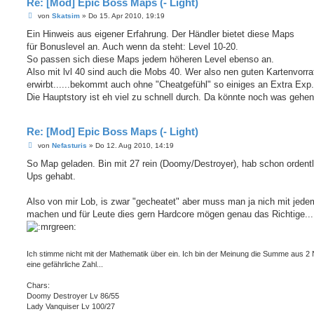
Re: [Mod] Epic Boss Maps (- Light)
B
von
Skatsim
»
Do 15. Apr 2010, 19:19
e
i
Ein Hinweis aus eigener Erfahrung. Der Händler bietet diese Maps
t
für Bonuslevel an. Auch wenn da steht: Level 10-20.
r
a
So passen sich diese Maps jedem höheren Level ebenso an.
g
Also mit lvl 40 sind auch die Mobs 40. Wer also nen guten Kartenvorra
erwirbt......bekommt auch ohne "Cheatgefühl" so einiges an Extra Exp.
Die Hauptstory ist eh viel zu schnell durch. Da könnte noch was gehen
Re: [Mod] Epic Boss Maps (- Light)
B
von
Nefasturis
»
Do 12. Aug 2010, 14:19
e
i
So Map geladen. Bin mit 27 rein (Doomy/Destroyer), hab schon ordentl
t
Ups gehabt.
r
a
g
Also von mir Lob, is zwar "gecheatet" aber muss man ja nich mit jede
machen und für Leute dies gern Hardcore mögen genau das Richtige...
Ich stimme nicht mit der Mathematik über ein. Ich bin der Meinung die Summe aus 2 N
eine gefährliche Zahl...
Chars:
Doomy Destroyer Lv 86/55
Lady Vanquiser Lv 100/27