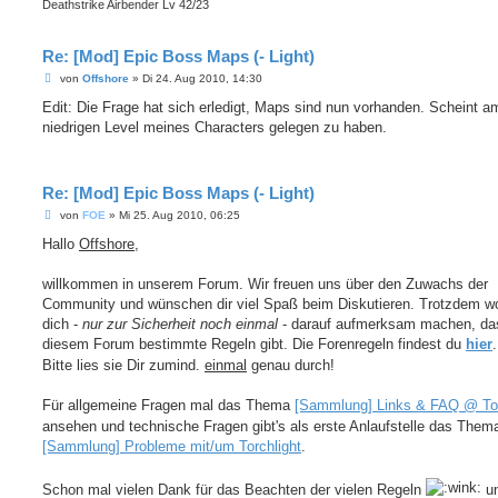
Deathstrike Airbender Lv 42/23
Re: [Mod] Epic Boss Maps (- Light)
B
von
Offshore
»
Di 24. Aug 2010, 14:30
e
i
Edit: Die Frage hat sich erledigt, Maps sind nun vorhanden. Scheint a
t
niedrigen Level meines Characters gelegen zu haben.
r
a
g
Re: [Mod] Epic Boss Maps (- Light)
B
von
FOE
»
Mi 25. Aug 2010, 06:25
e
i
Hallo
Offshore
,
t
r
a
willkommen in unserem Forum. Wir freuen uns über den Zuwachs der
g
Community und wünschen dir viel Spaß beim Diskutieren. Trotzdem wo
dich -
nur zur Sicherheit noch einmal
- darauf aufmerksam machen, das
diesem Forum bestimmte Regeln gibt. Die Forenregeln findest du
hier
.
Bitte lies sie Dir zumind.
einmal
genau durch!
Für allgemeine Fragen mal das Thema
[Sammlung] Links & FAQ @ Tor
ansehen und technische Fragen gibt's als erste Anlaufstelle das Them
[Sammlung] Probleme mit/um Torchlight
.
Schon mal vielen Dank für das Beachten der vielen Regeln
un