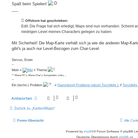
Spaß beim Spielen!
___
Offshore hat geschrieben:
Edit: Die Frage hat sich erledigt, Maps sind nun vorhanden. Scheint 
niedrigen Level meines Characters gelegen zu haben.
Mit Sicherheit! Die Map-Karte verhält sich ja wie die anderen Map-Kart
gibt's ja auch nur Level-Bezogen zum Char-Level.
Servus, Erwin
--
Mein «
» Thema
^^ Meine PC's, Meine Char's, Kompendien, Links, ...
--
Ein (techn.) Problem
»
[Sammlung] Probleme mit/um Torchlight 1
//
Torchlight
Antworten
Zurück zu „Karten/Maps“
Foren-Übersicht
Alle Coo
Powered by
phpBB
® Forum Software © phpBB Lim
Deutsche Übersetzung durch
phpBB.de