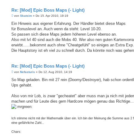
Re: [Mod] Epic Boss Maps (- Light)
B
von
Skatsim
»
Do 15. Apr 2010, 19:19
e
i
Ein Hinweis aus eigener Erfahrung. Der Händler bietet diese Maps
t
für Bonuslevel an. Auch wenn da steht: Level 10-20.
r
a
So passen sich diese Maps jedem höheren Level ebenso an.
g
Also mit lvl 40 sind auch die Mobs 40. Wer also nen guten Kartenvorra
erwirbt......bekommt auch ohne "Cheatgefühl" so einiges an Extra Exp.
Die Hauptstory ist eh viel zu schnell durch. Da könnte noch was gehen
Re: [Mod] Epic Boss Maps (- Light)
B
von
Nefasturis
»
Do 12. Aug 2010, 14:19
e
i
So Map geladen. Bin mit 27 rein (Doomy/Destroyer), hab schon ordentl
t
Ups gehabt.
r
a
g
Also von mir Lob, is zwar "gecheatet" aber muss man ja nich mit jede
machen und für Leute dies gern Hardcore mögen genau das Richtige...
Ich stimme nicht mit der Mathematik über ein. Ich bin der Meinung die Summe aus 2 N
eine gefährliche Zahl...
Chars: