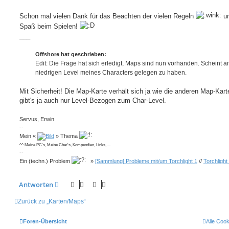
Schon mal vielen Dank für das Beachten der vielen Regeln
un
Spaß beim Spielen!
___
Offshore hat geschrieben:
Edit: Die Frage hat sich erledigt, Maps sind nun vorhanden. Scheint 
niedrigen Level meines Characters gelegen zu haben.
Mit Sicherheit! Die Map-Karte verhält sich ja wie die anderen Map-Kart
gibt's ja auch nur Level-Bezogen zum Char-Level.
Servus, Erwin
--
Mein «
» Thema
^^ Meine PC's, Meine Char's, Kompendien, Links, ...
--
Ein (techn.) Problem
»
[Sammlung] Probleme mit/um Torchlight 1
//
Torchlight
Antworten
Zurück zu „Karten/Maps“
Foren-Übersicht
Alle Coo