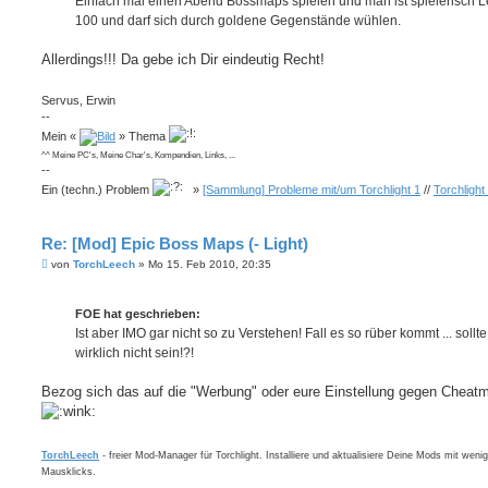
Einfach mal einen Abend Bossmaps spielen und man ist spielerisch L
100 und darf sich durch goldene Gegenstände wühlen.
Allerdings!!! Da gebe ich Dir eindeutig Recht!
Servus, Erwin
--
Mein «
» Thema
^^ Meine PC's, Meine Char's, Kompendien, Links, ...
--
Ein (techn.) Problem
»
[Sammlung] Probleme mit/um Torchlight 1
//
Torchlight
Re: [Mod] Epic Boss Maps (- Light)
B
von
TorchLeech
»
Mo 15. Feb 2010, 20:35
e
i
t
FOE hat geschrieben:
r
a
Ist aber IMO gar nicht so zu Verstehen! Fall es so rüber kommt ... sollte
g
wirklich nicht sein!?!
Bezog sich das auf die "Werbung" oder eure Einstellung gegen Cheat
TorchLeech
- freier Mod-Manager für Torchlight. Installiere und aktualisiere Deine Mods mit weni
Mausklicks.