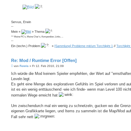
Servus, Erwin
--
Mein «
» Thema
^^ Meine PC's, Meine Char's, Kompendien, Links, ...
--
Ein (techn.) Problem
»
[Sammlung] Probleme mit/um Torchlight 1
//
Torchlight
Re: Mod / Runtime Error [Offen]
B
von
Fenris
»
Fr 12. Feb 2010, 21:09
e
i
Ich würde die Mod keinem Spieler empfehlen, der Wert auf "ernsthafte
t
Leveln legt.
r
a
Es geht eine Menge des explorativen Gefühls im Spiel verloren und a
g
ist es ein wenig enttäuschend -wie ich finde- wenn man Level 100 nicht
normalen Wege erreicht hat
Um zwischendurch mal ein wenig zu schnetzeln, gucken wo die Grenz
eigenen Grafikkarte liegen, und Items zu sammeln ist die Map/Mod auf
Fall sehr nett