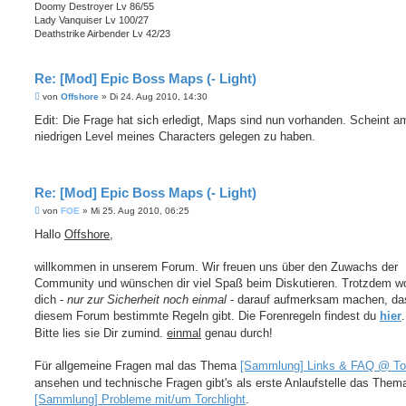
Doomy Destroyer Lv 86/55
Lady Vanquiser Lv 100/27
Deathstrike Airbender Lv 42/23
Re: [Mod] Epic Boss Maps (- Light)
B
von
Offshore
»
Di 24. Aug 2010, 14:30
e
i
Edit: Die Frage hat sich erledigt, Maps sind nun vorhanden. Scheint a
t
niedrigen Level meines Characters gelegen zu haben.
r
a
g
Re: [Mod] Epic Boss Maps (- Light)
B
von
FOE
»
Mi 25. Aug 2010, 06:25
e
i
Hallo
Offshore
,
t
r
a
willkommen in unserem Forum. Wir freuen uns über den Zuwachs der
g
Community und wünschen dir viel Spaß beim Diskutieren. Trotzdem wo
dich -
nur zur Sicherheit noch einmal
- darauf aufmerksam machen, das
diesem Forum bestimmte Regeln gibt. Die Forenregeln findest du
hier
.
Bitte lies sie Dir zumind.
einmal
genau durch!
Für allgemeine Fragen mal das Thema
[Sammlung] Links & FAQ @ Tor
ansehen und technische Fragen gibt's als erste Anlaufstelle das Them
[Sammlung] Probleme mit/um Torchlight
.