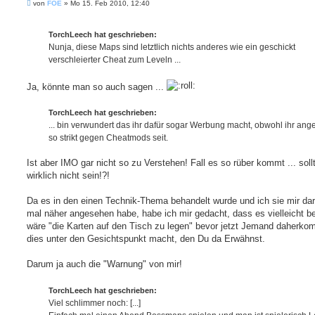
B
von
FOE
»
Mo 15. Feb 2010, 12:40
e
i
t
TorchLeech hat geschrieben:
r
a
Nunja, diese Maps sind letztlich nichts anderes wie ein geschickt
g
verschleierter Cheat zum Leveln ...
Ja, könnte man so auch sagen ...
TorchLeech hat geschrieben:
... bin verwundert das ihr dafür sogar Werbung macht, obwohl ihr ang
so strikt gegen Cheatmods seit.
Ist aber IMO gar nicht so zu Verstehen! Fall es so rüber kommt ... soll
wirklich nicht sein!?!
Da es in den einen Technik-Thema behandelt wurde und ich sie mir dar
mal näher angesehen habe, habe ich mir gedacht, dass es vielleicht b
wäre "die Karten auf den Tisch zu legen" bevor jetzt Jemand daherko
dies unter den Gesichtspunkt macht, den Du da Erwähnst.
Darum ja auch die "Warnung" von mir!
TorchLeech hat geschrieben:
Viel schlimmer noch: [...]