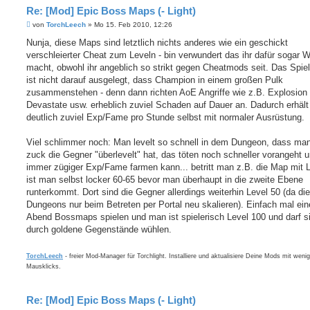
Re: [Mod] Epic Boss Maps (- Light)
B
von
TorchLeech
»
Mo 15. Feb 2010, 12:26
e
i
Nunja, diese Maps sind letztlich nichts anderes wie ein geschickt
t
verschleierter Cheat zum Leveln - bin verwundert das ihr dafür sogar 
r
a
macht, obwohl ihr angeblich so strikt gegen Cheatmods seit. Das Spie
g
ist nicht darauf ausgelegt, dass Champion in einem großen Pulk
zusammenstehen - denn dann richten AoE Angriffe wie z.B. Explosion
Devastate usw. erheblich zuviel Schaden auf Dauer an. Dadurch erhäl
deutlich zuviel Exp/Fame pro Stunde selbst mit normaler Ausrüstung.
Viel schlimmer noch: Man levelt so schnell in dem Dungeon, dass ma
zuck die Gegner "überlevelt" hat, das töten noch schneller vorangeht
immer zügiger Exp/Fame farmen kann... betritt man z.B. die Map mit L
ist man selbst locker 60-65 bevor man überhaupt in die zweite Ebene
runterkommt. Dort sind die Gegner allerdings weiterhin Level 50 (da die
Dungeons nur beim Betreten per Portal neu skalieren). Einfach mal ei
Abend Bossmaps spielen und man ist spielerisch Level 100 und darf s
durch goldene Gegenstände wühlen.
TorchLeech
- freier Mod-Manager für Torchlight. Installiere und aktualisiere Deine Mods mit weni
Mausklicks.
Re: [Mod] Epic Boss Maps (- Light)