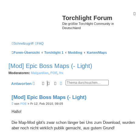
Torchlight Forum
Die größte Torchlight Community in
Deutschland
Schnellzugriff
FAQ
Foren-Übersicht
Torchlight 1
Modding
Karten/Maps
[Mod] Epic Boss Maps (- Light)
Moderatoren:
Malgardian
,
FOE
,
frx
Suche
Erweiterte Suche
Antworten
[Mod] Epic Boss Maps (- Light)
B
von
FOE
»
Fr 12. Feb 2010, 09:05
e
i
Hallo!
t
r
a
Die Map-Mod gibt's zwar schon länger bei Uns zum Download, wurden b
g
aber noch nicht wirklich publik gemacht, aus gutem Grund!