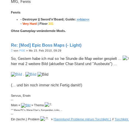
MfG, Fenris
Fenris
- Destroyer || Sword'n'Board; Guide:
>>hier<<
-
Very Hard
| Floor
101
Ohne Gameplay-verändernde Mods.
Re: [Mod] Epic Boss Maps (- Light)
B
von
FOE
»
Mo 15. Feb 2010, 09:29
e
i
So, Gestern habe ich mal so 'ne Stunde die Map weiter gespielt ...
t
hier mal 2 weitere Bild (aktueller Char-Stand und "Ausbeute") ...
r
a
g
.
(... und bin noch immer nicht Fertig damit!)
Servus, Erwin
--
Mein «
» Thema
^^ Meine PC's, Meine Char's, Kompendien, Links, ...
--
Ein (techn.) Problem
»
[Sammlung] Probleme mit/um Torchlight 1
//
Torchlight