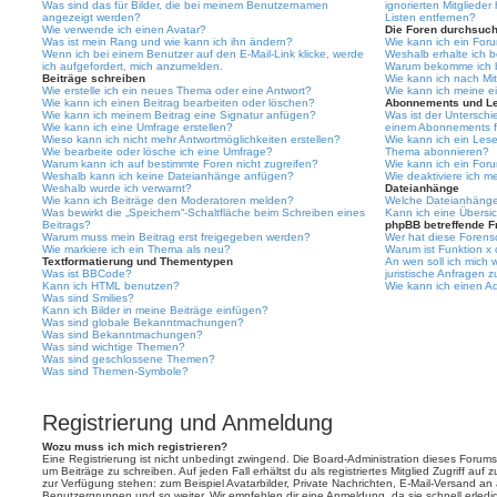
Was sind das für Bilder, die bei meinem Benutzernamen
ignorierten Mitgliede
angezeigt werden?
Listen entfernen?
Wie verwende ich einen Avatar?
Die Foren durchsuc
Was ist mein Rang und wie kann ich ihn ändern?
Wie kann ich ein For
Wenn ich bei einem Benutzer auf den E-Mail-Link klicke, werde
Weshalb erhalte ich 
ich aufgefordert, mich anzumelden.
Warum bekomme ich be
Beiträge schreiben
Wie kann ich nach Mi
Wie erstelle ich ein neues Thema oder eine Antwort?
Wie kann ich meine e
Wie kann ich einen Beitrag bearbeiten oder löschen?
Abonnements und L
Wie kann ich meinem Beitrag eine Signatur anfügen?
Was ist der Untersch
Wie kann ich eine Umfrage erstellen?
einem Abonnements f
Wieso kann ich nicht mehr Antwortmöglichkeiten erstellen?
Wie kann ich ein Les
Wie bearbeite oder lösche ich eine Umfrage?
Thema abonnieren?
Warum kann ich auf bestimmte Foren nicht zugreifen?
Wie kann ich ein For
Weshalb kann ich keine Dateianhänge anfügen?
Wie deaktiviere ich 
Weshalb wurde ich verwarnt?
Dateianhänge
Wie kann ich Beiträge den Moderatoren melden?
Welche Dateianhänge 
Was bewirkt die „Speichern“-Schaltfläche beim Schreiben eines
Kann ich eine Übersic
Beitrags?
phpBB betreffende F
Warum muss mein Beitrag erst freigegeben werden?
Wer hat diese Forenso
Wie markiere ich ein Thema als neu?
Warum ist Funktion x 
Textformatierung und Thementypen
An wen soll ich mich
Was ist BBCode?
juristische Anfragen 
Kann ich HTML benutzen?
Wie kann ich einen Ad
Was sind Smilies?
Kann ich Bilder in meine Beiträge einfügen?
Was sind globale Bekanntmachungen?
Was sind Bekanntmachungen?
Was sind wichtige Themen?
Was sind geschlossene Themen?
Was sind Themen-Symbole?
Registrierung und Anmeldung
Wozu muss ich mich registrieren?
Eine Registrierung ist nicht unbedingt zwingend. Die Board-Administration dieses Forums 
um Beiträge zu schreiben. Auf jeden Fall erhältst du als registriertes Mitglied Zugriff auf
zur Verfügung stehen: zum Beispiel Avatarbilder, Private Nachrichten, E-Mail-Versand an an
Benutzergruppen und so weiter. Wir empfehlen dir eine Anmeldung, da sie schnell erledigt i