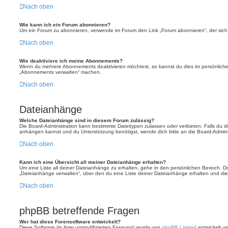
Nach oben
Wie kann ich ein Forum abonnieren?
Um ein Forum zu abonnieren, verwende im Forum den Link „Forum abonnieren“, der sich 
Nach oben
Wie deaktiviere ich meine Abonnements?
Wenn du mehrere Abonnements deaktivieren möchtest, so kannst du dies im persönlichen
„Abonnements verwalten“ machen.
Nach oben
Dateianhänge
Welche Dateianhänge sind in diesem Forum zulässig?
Die Board-Administration kann bestimmte Dateitypen zulassen oder verbieten. Falls du dir
anhängen kannst und du Unterstützung benötigst, wende dich bitte an die Board-Adminis
Nach oben
Kann ich eine Übersicht all meiner Dateianhänge erhalten?
Um eine Liste all deiner Dateianhänge zu erhalten, gehe in den persönlichen Bereich. Dor
„Dateianhänge verwalten“, über den du eine Liste deiner Dateianhänge erhalten und die
Nach oben
phpBB betreffende Fragen
Wer hat diese Forensoftware entwickelt?
Diese Software (in ihrer unmodifizierten Fassung) wurde von
phpBB Limited
entwickelt und