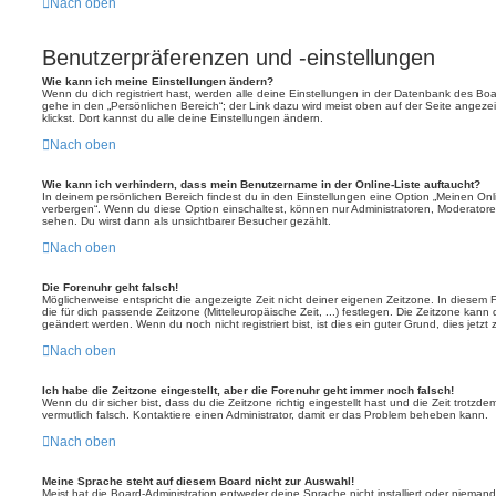
Nach oben
Benutzerpräferenzen und -einstellungen
Wie kann ich meine Einstellungen ändern?
Wenn du dich registriert hast, werden alle deine Einstellungen in der Datenbank des Bo
gehe in den „Persönlichen Bereich“; der Link dazu wird meist oben auf der Seite ange
klickst. Dort kannst du alle deine Einstellungen ändern.
Nach oben
Wie kann ich verhindern, dass mein Benutzername in der Online-Liste auftaucht?
In deinem persönlichen Bereich findest du in den Einstellungen eine Option „Meinen On
verbergen“. Wenn du diese Option einschaltest, können nur Administratoren, Moderatore
sehen. Du wirst dann als unsichtbarer Besucher gezählt.
Nach oben
Die Forenuhr geht falsch!
Möglicherweise entspricht die angezeigte Zeit nicht deiner eigenen Zeitzone. In diesem Fa
die für dich passende Zeitzone (Mitteleuropäische Zeit, ...) festlegen. Die Zeitzone kann
geändert werden. Wenn du noch nicht registriert bist, ist dies ein guter Grund, dies jetzt 
Nach oben
Ich habe die Zeitzone eingestellt, aber die Forenuhr geht immer noch falsch!
Wenn du dir sicher bist, dass du die Zeitzone richtig eingestellt hast und die Zeit trotzde
vermutlich falsch. Kontaktiere einen Administrator, damit er das Problem beheben kann.
Nach oben
Meine Sprache steht auf diesem Board nicht zur Auswahl!
Meist hat die Board-Administration entweder deine Sprache nicht installiert oder nieman