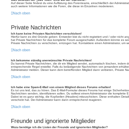
Auf dieser Seite findest du eine Auflistung des Forenteams, einschließlich der Administra
auch weitere Informationen wie die Foren, die diese im Einzelnen moderieren.
Nach oben
Private Nachrichten
Ich kann keine Privaten Nachrichten verschicken!
Hierfür kann es drei Gründe geben: Entweder bist du nicht registriert und / oder nicht a
hat Private Nachrichten für das komplette Forum ausgeschaltet. Außerdem könnte es sein
Private Nachrichten zu verschicken, entzogen hat. Kontaktiere einen Administrator, um we
Nach oben
Ich bekomme ständig unerwünschte Private Nachrichten!
Du kannst Private Nachrichten, die dir ein Mitglied sendet, automatisch löschen, indem 
entsprechende Regel erstellst. Falls du belästigende Nachrichten von jemandem erhälts
Administrator melden. Dieser kann dem betreffenden Mitglied dann verbieten, Private N
Nach oben
Ich habe eine Spam-E-Mail von einem Mitglied dieses Forums erhalten!
Es tut uns leid, das zu hören. Das E-Mail-Formular dieses Forums hat einige Sicherheits
Nachrichten senden, identifizieren sollen. Du solltest einem Administrator die komplette 
Dabei ist es ganz wichtig, die Kopfzeilen (Headers) mitzuschicken. Diese enthalten Detai
verschickt hat. Der Administrator kann dann entsprechend reagieren.
Nach oben
Freunde und ignorierte Mitglieder
Wozu benötige ich die Listen der Freunde und ignorierten Mitglieder?