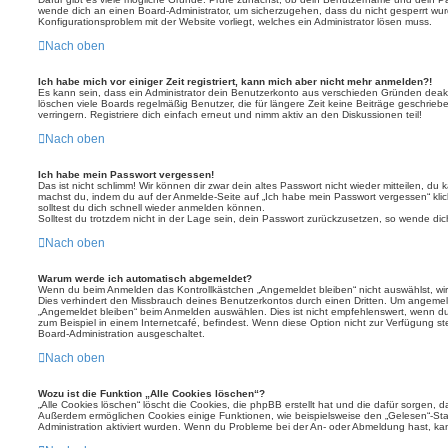
wende dich an einen Board-Administrator, um sicherzugehen, dass du nicht gesperrt wurde
Konfigurationsproblem mit der Website vorliegt, welches ein Administrator lösen muss.
Nach oben
Ich habe mich vor einiger Zeit registriert, kann mich aber nicht mehr anmelden?!
Es kann sein, dass ein Administrator dein Benutzerkonto aus verschieden Gründen deakt
löschen viele Boards regelmäßig Benutzer, die für längere Zeit keine Beiträge geschri
verringern. Registriere dich einfach erneut und nimm aktiv an den Diskussionen teil!
Nach oben
Ich habe mein Passwort vergessen!
Das ist nicht schlimm! Wir können dir zwar dein altes Passwort nicht wieder mitteilen, du
machst du, indem du auf der Anmelde-Seite auf „Ich habe mein Passwort vergessen“ kli
solltest du dich schnell wieder anmelden können.
Solltest du trotzdem nicht in der Lage sein, dein Passwort zurückzusetzen, so wende dic
Nach oben
Warum werde ich automatisch abgemeldet?
Wenn du beim Anmelden das Kontrollkästchen „Angemeldet bleiben“ nicht auswählst, wirs
Dies verhindert den Missbrauch deines Benutzerkontos durch einen Dritten. Um angemel
„Angemeldet bleiben“ beim Anmelden auswählen. Dies ist nicht empfehlenswert, wenn du
zum Beispiel in einem Internetcafé, befindest. Wenn diese Option nicht zur Verfügung st
Board-Administration ausgeschaltet.
Nach oben
Wozu ist die Funktion „Alle Cookies löschen“?
„Alle Cookies löschen“ löscht die Cookies, die phpBB erstellt hat und die dafür sorgen, 
Außerdem ermöglichen Cookies einige Funktionen, wie beispielsweise den „Gelesen“-Stat
Administration aktiviert wurden. Wenn du Probleme bei der An- oder Abmeldung hast, ka