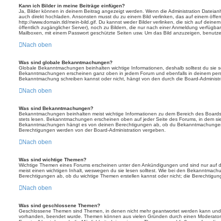
Kann ich Bilder in meine Beiträge einfügen?
Ja, Bilder können in deinem Beitrag angezeigt werden. Wenn die Administration Dateian
auch direkt hochladen. Ansonsten musst du zu einem Bild verlinken, das auf einem öffentl
http://www.domain.tld/mein-bild.gif. Du kannst weder Bilder verlinken, die sich auf deine
öffentlich zugänglicher Server), noch zu Bildern, die nur nach einer Anmeldung verfügbar
Mailboxen, mit einem Passwort geschützte Seiten usw. Um das Bild anzuzeigen, benutz
Nach oben
Was sind globale Bekanntmachungen?
Globale Bekanntmachungen beinhalten wichtige Informationen, deshalb solltest du sie s
Bekanntmachungen erscheinen ganz oben in jedem Forum und ebenfalls in deinem persö
Bekanntmachung schreiben kannst oder nicht, hängt von den durch die Board-Administ
Nach oben
Was sind Bekanntmachungen?
Bekanntmachungen beinhalten meist wichtige Informationen zu dem Bereich des Boards, i
stets lesen. Bekanntmachungen erscheinen oben auf jeder Seite des Forums, in dem sie 
Bekanntmachungen hängt es von deinen Berechtigungen ab, ob du Bekanntmachungen er
Berechtigungen werden von der Board-Administration vergeben.
Nach oben
Was sind wichtige Themen?
Wichtige Themen eines Forums erscheinen unter den Ankündigungen und sind nur auf d
meist einen wichtigen Inhalt, weswegen du sie lesen solltest. Wie bei den Bekanntmac
Berechtigungen ab, ob du wichtige Themen erstellen kannst oder nicht; die Berechtigunge
Nach oben
Was sind geschlossene Themen?
Geschlossene Themen sind Themen, in denen nicht mehr geantwortet werden kann und b
vorhanden, beendet wurde. Themen können aus vielen Gründen durch einen Moderator o