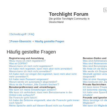
Torchlight Forum
Die größte Torchlight Community in
Deutschland
Schnellzugriff
FAQ
Foren-Übersicht
Häufig gestellte Fragen
Häufig gestellte Fragen
Registrierung und Anmeldung
Benutzer-Stufen und
Wozu muss ich mich registrieren?
Was sind Administrat
Was ist COPPA?
Was sind Moderatore
Warum kann ich mich nicht registrieren?
Was sind Benutzergr
Ich habe mich registriert, kann mich aber nicht anmelden!
Wo finde ich die Benu
Warum kann ich mich nicht anmelden?
Wie werde ich Gruppe
Ich habe mich vor einiger Zeit registriert, kann mich aber nicht
Weshalb werden vers
mehr anmelden?!
dargestellt?
Ich habe mein Passwort vergessen!
Was ist eine Hauptgr
Warum werde ich automatisch abgemeldet?
Was bedeutet der „Das
Wozu ist die Funktion „Alle Cookies löschen“?
Private Nachrichten
Benutzerpräferenzen und -einstellungen
Ich kann keine Privat
Wie kann ich meine Einstellungen ändern?
Ich bekomme ständig 
Wie kann ich verhindern, dass mein Benutzername in der
Ich habe eine Spam-E
Online-Liste auftaucht?
erhalten!
Die Forenuhr geht falsch!
Freunde und ignorier
Ich habe die Zeitzone eingestellt, aber die Forenuhr geht immer
Wozu benötige ich die
noch falsch!
Mitglieder?
Meine Sprache steht auf diesem Board nicht zur Auswahl!
Wie kann ich Mitgliede