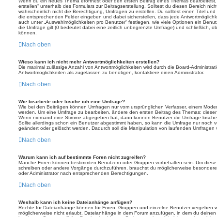
Wenn du ein neues Thema eröffnest oder den ersten Beitrag eines Themas bearbeitest, 
erstellen“ unterhalb des Formulars zur Beitragserstellung. Solltest du diesen Bereich ni
wahrscheinlich nicht die Berechtigung, Umfragen zu erstellen. Du solltest einen Titel un
die entsprechenden Felder eingeben und dabei sicherstellen, dass jede Antwortmöglichkei
auch unter „Auswahlmöglichkeiten pro Benutzer“ festlegen, wie viele Optionen ein Benutz
die Umfrage gilt (0 bedeutet dabei eine zeitlich unbegrenzte Umfrage) und schließlich, 
können.
Nach oben
Wieso kann ich nicht mehr Antwortmöglichkeiten erstellen?
Die maximal zulässige Anzahl von Antwortmöglichkeiten wird durch die Board-Administrat
Antwortmöglichkeiten als zugelassen zu benötigen, kontaktiere einen Administrator.
Nach oben
Wie bearbeite oder lösche ich eine Umfrage?
Wie bei den Beiträgen können Umfragen nur vom ursprünglichen Verfasser, einem Modera
werden. Um eine Umfrage zu bearbeiten, ändere den ersten Beitrag des Themas; dieser i
Wenn niemand eine Stimme abgegeben hat, dann können Benutzer die Umfrage löschen
Sollte allerdings schon ein Benutzer abgestimmt haben, so kann die Umfrage nur noch 
geändert oder gelöscht werden. Dadurch soll die Manipulation von laufenden Umfragen 
Nach oben
Warum kann ich auf bestimmte Foren nicht zugreifen?
Manche Foren können bestimmten Benutzern oder Gruppen vorbehalten sein. Um diese e
schreiben oder andere Vorgänge durchzuführen, brauchst du möglicherweise besondere
oder Administrator nach entsprechenden Berechtigungen.
Nach oben
Weshalb kann ich keine Dateianhänge anfügen?
Rechte für Dateianhänge können für Foren, Gruppen und einzelne Benutzer vergeben we
möglicherweise nicht erlaubt, Dateianhänge in dem Forum anzufügen, in dem du deinen 