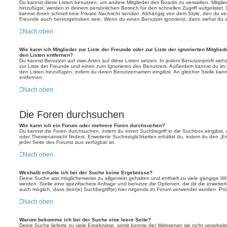
Du kannst diese Listen benutzen, um andere Mitglieder des Boards zu verwalten. Mitglied
hinzufügst, werden in deinem persönlichen Bereich für den schnellen Zugriff aufgelistet.
kannst ihnen schnell eine Private Nachricht senden. Abhängig von dem Style, den du v
Freunde auch hervorgehoben sein. Wenn du einen Benutzer ignorierst, dann siehst du s
Nach oben
Wie kann ich Mitglieder zur Liste der Freunde oder zur Liste der ignorierten Mitglie
den Listen entfernen?
Du kannst Benutzer auf zwei Arten auf diese Listen setzen: In jedem Benutzerprofil sieh
zur Liste der Freunde und einen zum Ignorieren des Benutzers. Außerdem kannst du im p
den Listen hinzufügen, indem du deren Benutzernamen eingibst. An gleicher Stelle kann
entfernen.
Nach oben
Die Foren durchsuchen
Wie kann ich ein Forum oder mehrere Foren durchsuchen?
Du kannst die Foren durchsuchen, indem du einen Suchbegriff in die Suchbox eingibst, d
oder Themenansicht findest. Erweiterte Suchmöglichkeiten erhältst du, indem du den „Erw
jeder Seite des Forums aus verfügbar ist.
Nach oben
Weshalb erhalte ich bei der Suche keine Ergebnisse?
Deine Suche war möglicherweise zu allgemein gehalten und enthielt zu viele gängige Wör
werden. Stelle eine spezifischere Anfrage und benutze die Optionen, die dir die erweiter
auch möglich, dass dein(e) Suchbegriff(e) hier nirgends im Forum verwendet wurden. Prüf
Nach oben
Warum bekomme ich bei der Suche eine leere Seite?
Deine Suche lieferte zu viele Ergebnisse, somit konnte der Webserver sie nicht verarbei