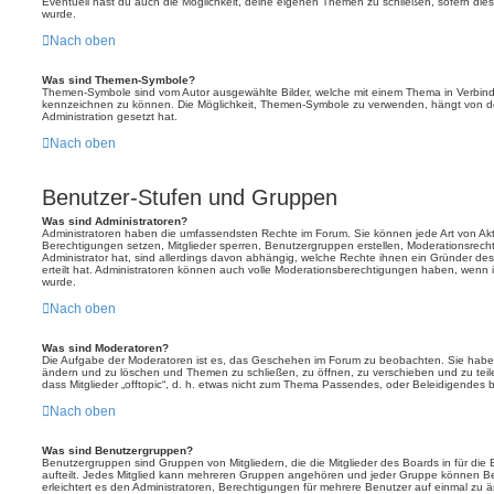
Eventuell hast du auch die Möglichkeit, deine eigenen Themen zu schließen, sofern dies
wurde.
Nach oben
Was sind Themen-Symbole?
Themen-Symbole sind vom Autor ausgewählte Bilder, welche mit einem Thema in Verbin
kennzeichnen zu können. Die Möglichkeit, Themen-Symbole zu verwenden, hängt von de
Administration gesetzt hat.
Nach oben
Benutzer-Stufen und Gruppen
Was sind Administratoren?
Administratoren haben die umfassendsten Rechte im Forum. Sie können jede Art von Akt
Berechtigungen setzen, Mitglieder sperren, Benutzergruppen erstellen, Moderationsrech
Administrator hat, sind allerdings davon abhängig, welche Rechte ihnen ein Gründer des
erteilt hat. Administratoren können auch volle Moderationsberechtigungen haben, wenn 
wurde.
Nach oben
Was sind Moderatoren?
Die Aufgabe der Moderatoren ist es, das Geschehen im Forum zu beobachten. Sie haben
ändern und zu löschen und Themen zu schließen, zu öffnen, zu verschieben und zu teil
dass Mitglieder „offtopic“, d. h. etwas nicht zum Thema Passendes, oder Beleidigendes 
Nach oben
Was sind Benutzergruppen?
Benutzergruppen sind Gruppen von Mitgliedern, die die Mitglieder des Boards in für die 
aufteilt. Jedes Mitglied kann mehreren Gruppen angehören und jeder Gruppe können Be
erleichtert es den Administratoren, Berechtigungen für mehrere Benutzer auf einmal zu 