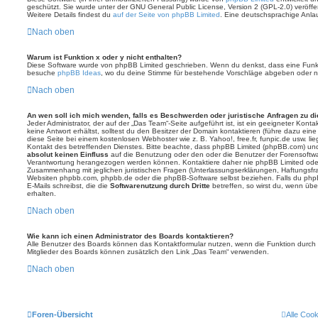
geschützt. Sie wurde unter der GNU General Public License, Version 2 (GPL-2.0) veröffen
Weitere Details findest du
auf der Seite von phpBB Limited
. Eine deutschsprachige Anlauf
Nach oben
Warum ist Funktion x oder y nicht enthalten?
Diese Software wurde von phpBB Limited geschrieben. Wenn du denkst, dass eine Funkt
besuche
phpBB Ideas
, wo du deine Stimme für bestehende Vorschläge abgeben oder n
Nach oben
An wen soll ich mich wenden, falls es Beschwerden oder juristische Anfragen zu d
Jeder Administrator, der auf der „Das Team“-Seite aufgeführt ist, ist ein geeigneter Kon
keine Antwort erhältst, solltest du den Besitzer der Domain kontaktieren (führe dazu ein
diese Seite bei einem kostenlosen Webhoster wie z. B. Yahoo!, free.fr, funpic.de usw. l
Kontakt des betreffenden Dienstes. Bitte beachte, dass phpBB Limited (phpBB.com) u
absolut keinen Einfluss
auf die Benutzung oder den oder die Benutzer der Forensoftwa
Verantwortung herangezogen werden können. Kontaktiere daher nie phpBB Limited oder
Zusammenhang mit jeglichen juristischen Fragen (Unterlassungserklärungen, Haftungsfr
Websiten phpbb.com, phpbb.de oder die phpBB-Software selbst beziehen. Falls du php
E-Mails schreibst, die die
Softwarenutzung durch Dritte
betreffen, so wirst du, wenn üb
erhalten.
Nach oben
Wie kann ich einen Administrator des Boards kontaktieren?
Alle Benutzer des Boards können das Kontaktformular nutzen, wenn die Funktion durch di
Mitglieder des Boards können zusätzlich den Link „Das Team“ verwenden.
Nach oben
Foren-Übersicht
Alle Coo