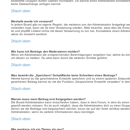
bestimmte Gruppen dürfen Dateien hochladen. Du kannst einen Administrator kontaktieren, 
keine Dateianhänge anfügen kannst.
Nach oben
Weshalb wurde ich verwarnt?
In jedem Board gibt es eigene Regeln, die meistens von der Administration festgelegt 
verstoßen hast, kann sie dir eine Verwarnung erteilen. Bitte beachte, dass dies die Ent
ist und phpBB Limited nichts mit dieser Verwarnung zu tun hat. Kontaktiere einen Administr
wieso du verwarnt wurdest.
Nach oben
Wie kann ich Beiträge den Moderatoren melden?
Wenn ein Administrator die entsprechenden Berechtigungen vergeben hat, siehst du eine
um diesen zu melden. Du wirst dann durch die weiteren Schritte geführt.
Nach oben
Was bewirkt die „Speichern“-Schaltfläche beim Schreiben eines Beitrags?
Hiermit kannst du die geschriebene Entwürfe speichern und zu einem späteren Zeitpunk
gesicherten Beitrag kannst du mit der Funktion „Gespeicherte Entwürfe verwalten“ in de
Nach oben
Warum muss mein Beitrag erst freigegeben werden?
Die Board-Administration kann entschieden haben, dass in dem Forum, in dem du einen Bei
geprüft werden müssen. Es ist auch möglich, dass die Administration dich zu einer Grup
denen sie die Beiträge erst begutachten möchte, bevor sie auf der Seite sichtbar werden.
Administration, wenn du weitere Informationen dazu benötigst.
Nach oben
Wie markiere ich ein Thema als neu?