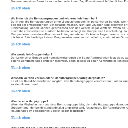
Moderatoren eines Bereichs zu machen oder ihnen Zugriff zu einem nichtöffentlichen F
Nach oben
Wo finde ich die Benutzergruppen und wie trete ich ihnen bei?
Du findest die Benutzergruppen unter „Benutzergruppen“ im persönlichen Bereich. Wenn 
dies mit der entsprechenden Schaltfläche machen. Nicht alle Gruppen sind allgemein offe
Freischaltung, andere können geschlossen sein und weitere sogar versteckt. Wenn die Gr
durch die entsprechende Funktion beitreten; verlangt die Gruppe eine Freischaltung, so 
Gruppenleiter muss daraufhin deinen Antrag annehmen. Er könnte fragen, warum du i
möchtest. Bitte belästige keinen Gruppenleiter, wenn er dich ablehnt, er wird einen Gru
Nach oben
Wie werde ich Gruppenleiter?
Der Leiter einer Gruppe wird normalerweise durch die Board-Administration festgelegt, w
eigene Benutzergruppe erstellen möchtest, dann solltest du einen Administrator kontakti
Nach oben
Weshalb werden verschiedene Benutzergruppen farbig dargestellt?
Es ist der Board-Administration möglich, den Benutzergruppen verschiedene Farben zuzut
zu identifizieren sind.
Nach oben
Was ist eine Hauptgruppe?
Wenn du Mitglied in mehr als einer Benutzergruppe bist, dient die Hauptgruppe dazu, 
Gruppenrang, der bei dir standardmäßig angezeigt wird, festzulegen. Ein Administrator 
Hauptgruppe im persönlichen Bereich selbst festzulegen.
Nach oben
Was bedeutet der „Das Team“-Link auf der Startseite?