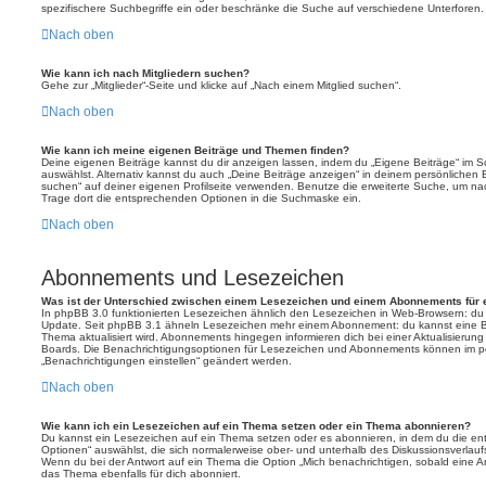
spezifischere Suchbegriffe ein oder beschränke die Suche auf verschiedene Unterforen.
Nach oben
Wie kann ich nach Mitgliedern suchen?
Gehe zur „Mitglieder“-Seite und klicke auf „Nach einem Mitglied suchen“.
Nach oben
Wie kann ich meine eigenen Beiträge und Themen finden?
Deine eigenen Beiträge kannst du dir anzeigen lassen, indem du „Eigene Beiträge“ im Sc
auswählst. Alternativ kannst du auch „Deine Beiträge anzeigen“ in deinem persönlichen 
suchen“ auf deiner eigenen Profilseite verwenden. Benutze die erweiterte Suche, um na
Trage dort die entsprechenden Optionen in die Suchmaske ein.
Nach oben
Abonnements und Lesezeichen
Was ist der Unterschied zwischen einem Lesezeichen und einem Abonnements für
In phpBB 3.0 funktionierten Lesezeichen ähnlich den Lesezeichen in Web-Browsern: du
Update. Seit phpBB 3.1 ähneln Lesezeichen mehr einem Abonnement: du kannst eine Be
Thema aktualisiert wird. Abonnements hingegen informieren dich bei einer Aktualisieru
Boards. Die Benachrichtigungsoptionen für Lesezeichen und Abonnements können im pe
„Benachrichtigungen einstellen“ geändert werden.
Nach oben
Wie kann ich ein Lesezeichen auf ein Thema setzen oder ein Thema abonnieren?
Du kannst ein Lesezeichen auf ein Thema setzen oder es abonnieren, in dem du die e
Optionen“ auswählst, die sich normalerweise ober- und unterhalb des Diskussionsverlau
Wenn du bei der Antwort auf ein Thema die Option „Mich benachrichtigen, sobald eine Ant
das Thema ebenfalls für dich abonniert.