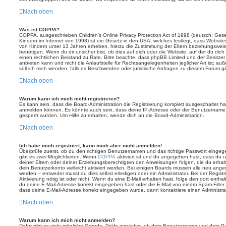
Nach oben
Was ist COPPA?
COPPA, ausgeschrieben Children’s Online Privacy Protection Act of 1998 (deutsch: Ges
Kindern im Internet von 1998) ist ein Gesetz in den USA, welches festlegt, dass Website
von Kindern unter 13 Jahren erheben, hierzu die Zustimmung der Eltern beziehungswei
benötigen. Wenn du dir unsicher bist, ob dies auf dich oder die Website, auf der du dich zu
einen rechtlichen Beistand zu Rate. Bitte beachte, dass phpBB Limited und der Besitze
anbieten kann und nicht die Anlaufstelle für Rechtsangelegenheiten jeglicher Art ist; au
soll ich mich wenden, falls es Beschwerden oder juristische Anfragen zu diesem Forum g
Nach oben
Warum kann ich mich nicht registrieren?
Es kann sein, dass die Board-Administration die Registrierung komplett ausgeschaltet h
anmelden können. Es könnte auch sein, dass deine IP-Adresse oder der Benutzername, m
gesperrt wurden. Um Hilfe zu erhalten, wende dich an die Board-Administration.
Nach oben
Ich habe mich registriert, kann mich aber nicht anmelden!
Überprüfe zuerst, ob du den richtigen Benutzernamen und das richtige Passwort einge
gibt es zwei Möglichkeiten. Wenn
COPPA
aktiviert ist und du angegeben hast, dass du un
deiner Eltern oder deiner Erziehungsberechtigten den Anweisungen folgen, die du erhalte
dein Benutzerkonto vielleicht aktiviert werden. Bei einigen Boards müssen alle neu angem
werden – entweder musst du dies selbst erledigen oder ein Administrator. Bei der Registri
Aktivierung nötig ist oder nicht. Wenn du eine E-Mail erhalten hast, folge den dort ent
du deine E-Mail-Adresse korrekt eingegeben hast oder die E-Mail von einem Spam-Filter b
dass deine E-Mail-Adresse korrekt eingegeben wurde, dann kontaktiere einen Administrat
Nach oben
Warum kann ich mich nicht anmelden?
Dafür gibt es viele mögliche Gründe. Prüfe zunächst, ob dein Benutzername und dein Pass