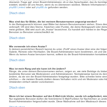
übersetzt. Frage ggf. einen Board-Administrator, ob er das Sprachpaket, das du benötigst,
existiert, würden wir uns freuen, wenn du es übersetzen würdest. Weitere Informatione
phpBB Limited
oder auf
phpBB.de
gefunden werden.
Nach oben
Was sind das für Bilder, die bei meinem Benutzernamen angezeigt werden?
In der Beitragsansicht können zwei Bilder bei deinem Benutzernamen stehen. Eines diese
verknüpft: Oft sind dies Sterne, Kästchen oder Punkte, die deine Beitragszahl oder de
meist größere, Bild wird auch als „Avatar“ bezeichnet. Es handelt sich hierbei in der Reg
Benutzer zu Benutzer unterschiedlich ist.
Nach oben
Wie verwende ich einen Avatar?
In deinem persönlichen Bereich kannst du unter „Profil“ einen Avatar über eine der folg
Galerie, Remote oder Hochladen. Die Board-Administration kann bestimmen, ob und wie
Wenn du keinen Avatar benutzen kannst, solltest du die Board-Administration kontaktier
Nach oben
Was ist mein Rang und wie kann ich ihn ändern?
Ränge, die unter deinem Benutzernamen stehen, zeigen an, wie viele Beiträge du bislang e
bestimmte Benutzer wie Moderatoren und Administratoren. Normalerweise kannst du den 
ändern, da sie von der Board-Administration festgelegt wurden. Bitte schreibe keine si
erhöhen — die meisten Boards dulden dieses Verhalten nicht und ein Moderator oder Adm
Umständen einfach wieder zurücksetzen.
Nach oben
Wenn ich bei einem Benutzer auf den E-Mail-Link klicke, werde ich aufgefordert, m
Nur registrierte Benutzer dürfen die foreninterne E-Mail-Funktion für Nachrichten an ande
Board-Administration freigeschaltet wurde. Diese Maßnahme soll den Missbrauch dieses