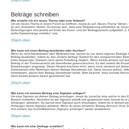
Nach oben
Beiträge schreiben
Wie erstelle ich ein neues Thema oder eine Antwort?
Um ein neues Thema in einem Forum zu eröffnen, musst du auf „Neues Thema“ klicken. 
du auf „Antworten“ klicken. Es könnte sein, dass eine Registrierung erforderlich ist, bev
Berechtigungen sind jeweils am Ende der Foren- und der Beitragsansicht aufgelistet. Z. 
darfst Dateianhänge erstellen“ usw.
Nach oben
Wie kann ich einen Beitrag bearbeiten oder löschen?
Wenn du nicht Administrator oder Moderator bist, kannst du nur deine eigenen Beiträge
Beitrag bearbeiten, indem du das „Ändere Beitrag“-Symbol für den entsprechenden Beitrag 
einen begrenzten Zeitraum nach seiner Erstellung möglich. Wenn bereits jemand auf dein
Beitrag in der Themenansicht als überarbeitet gekennzeichnet. Es wird sowohl die Anzahl
Bearbeitungen angezeigt. Dieser Hinweis erscheint nicht, wenn noch niemand auf deine
Administrator oder Moderator deinen Beitrag überarbeitet hat. Diese können jedoch, falls 
hinterlassen, warum dein Beitrag überarbeitet wurde. Bitte beachte, dass normale Benut
wenn bereits jemand darauf geantwortet hat.
Nach oben
Wie kann ich meinem Beitrag eine Signatur anfügen?
Um eine Signatur an deinen Beitrag anzufügen, musst du zunächst eine solche in den E
Bereich entwerfen. Nachdem du die Signatur erstellt und gespeichert hast, kannst du in
anhängen“ aktivieren. Du kannst eine Signatur auch hinzufügen, indem du in deinem p
Anhängen deiner Signatur aktivierst. Wenn du einen einzelnen Beitrag dennoch ohne Si
dort einfach das Kontrollkästchen „Signatur anhängen“ wieder deaktivieren.
Nach oben
Wie kann ich eine Umfrage erstellen?