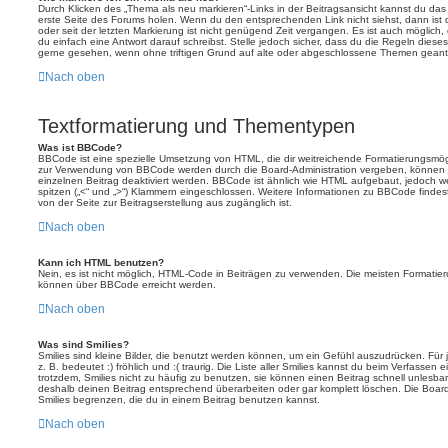
Durch Klicken des „Thema als neu markieren“-Links in der Beitragsansicht kannst du d
erste Seite des Forums holen. Wenn du den entsprechenden Link nicht siehst, dann ist d
oder seit der letzten Markierung ist nicht genügend Zeit vergangen. Es ist auch möglic
du einfach eine Antwort darauf schreibst. Stelle jedoch sicher, dass du die Regeln diese
gerne gesehen, wenn ohne triftigen Grund auf alte oder abgeschlossene Themen geantw
Nach oben
Textformatierung und Thementypen
Was ist BBCode?
BBCode ist eine spezielle Umsetzung von HTML, die dir weitreichende Formatierungsmögli
zur Verwendung von BBCode werden durch die Board-Administration vergeben, können j
einzelnen Beitrag deaktiviert werden. BBCode ist ähnlich wie HTML aufgebaut, jedoch wer
spitzen („<“ und „>“) Klammern eingeschlossen. Weitere Informationen zu BBCode findest d
von der Seite zur Beitragserstellung aus zugänglich ist.
Nach oben
Kann ich HTML benutzen?
Nein, es ist nicht möglich, HTML-Code in Beiträgen zu verwenden. Die meisten Formatier
können über BBCode erreicht werden.
Nach oben
Was sind Smilies?
Smilies sind kleine Bilder, die benutzt werden können, um ein Gefühl auszudrücken. Für 
z. B. bedeutet :) fröhlich und :( traurig. Die Liste aller Smilies kannst du beim Verfassen
trotzdem, Smilies nicht zu häufig zu benutzen, sie können einen Beitrag schnell unles
deshalb deinen Beitrag entsprechend überarbeiten oder gar komplett löschen. Die Board
Smilies begrenzen, die du in einem Beitrag benutzen kannst.
Nach oben