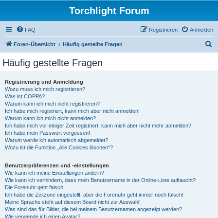
Torchlight Forum
FAQ
Registrieren
Anmelden
S
Foren-Übersicht
Häufig gestellte Fragen
u
Häufig gestellte Fragen
c
h
Registrierung und Anmeldung
Wozu muss ich mich registrieren?
e
Was ist COPPA?
Warum kann ich mich nicht registrieren?
Ich habe mich registriert, kann mich aber nicht anmelden!
Warum kann ich mich nicht anmelden?
Ich habe mich vor einiger Zeit registriert, kann mich aber nicht mehr anmelden?!
Ich habe mein Passwort vergessen!
Warum werde ich automatisch abgemeldet?
Wozu ist die Funktion „Alle Cookies löschen“?
Benutzerpräferenzen und -einstellungen
Wie kann ich meine Einstellungen ändern?
Wie kann ich verhindern, dass mein Benutzername in der Online-Liste auftaucht?
Die Forenuhr geht falsch!
Ich habe die Zeitzone eingestellt, aber die Forenuhr geht immer noch falsch!
Meine Sprache steht auf diesem Board nicht zur Auswahl!
Was sind das für Bilder, die bei meinem Benutzernamen angezeigt werden?
Wie verwende ich einen Avatar?