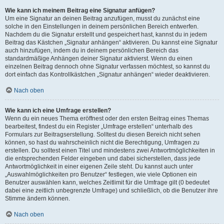
Wie kann ich meinem Beitrag eine Signatur anfügen?
Um eine Signatur an deinen Beitrag anzufügen, musst du zunächst eine
solche in den Einstellungen in deinem persönlichen Bereich entwerfen.
Nachdem du die Signatur erstellt und gespeichert hast, kannst du in jedem
Beitrag das Kästchen „Signatur anhängen“ aktivieren. Du kannst eine Signatur
auch hinzufügen, indem du in deinem persönlichen Bereich das
standardmäßige Anhängen deiner Signatur aktivierst. Wenn du einen
einzelnen Beitrag dennoch ohne Signatur verfassen möchtest, so kannst du
dort einfach das Kontrollkästchen „Signatur anhängen“ wieder deaktivieren.
Nach oben
Wie kann ich eine Umfrage erstellen?
Wenn du ein neues Thema eröffnest oder den ersten Beitrag eines Themas
bearbeitest, findest du ein Register „Umfrage erstellen“ unterhalb des
Formulars zur Beitragserstellung. Solltest du diesen Bereich nicht sehen
können, so hast du wahrscheinlich nicht die Berechtigung, Umfragen zu
erstellen. Du solltest einen Titel und mindestens zwei Antwortmöglichkeiten in
die entsprechenden Felder eingeben und dabei sicherstellen, dass jede
Antwortmöglichkeit in einer eigenen Zeile steht. Du kannst auch unter
„Auswahlmöglichkeiten pro Benutzer“ festlegen, wie viele Optionen ein
Benutzer auswählen kann, welches Zeitlimit für die Umfrage gilt (0 bedeutet
dabei eine zeitlich unbegrenzte Umfrage) und schließlich, ob die Benutzer ihre
Stimme ändern können.
Nach oben