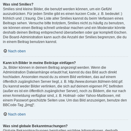
Was sind Smilies?
Smilies sind kleine Bilder, die benutzt werden können, um ein Gefühl
auszudrücken. Für jeden Smilie gibt es einen kurzen Code, z. B. bedeutet :)
fröhlich und :( traurig. Die Liste aller Smilies kannst du beim Verfassen eines
Beitrags sehen. Versuche bitte trotzdem, Smilies nicht zu häufig zu benutzen,
sie können einen Beitrag schnell unlesbar machen und ein Moderator könnte
deshalb deinen Beitrag entsprechend überarbeiten oder gar komplett löschen.
Die Board-Administration kann auch die Anzahl der Smilies begrenzen, die du
in einem Beitrag benutzen kannst.
Nach oben
Kann ich Bilder in meine Beiträge einfügen?
Ja, Bilder können in deinem Beitrag angezeigt werden. Wenn die
Administration Dateianhänge erlaubt hat, kannst du das Bild auch direkt
hochladen. Ansonsten musst du zu einem Bild verlinken, das auf einem
öffentlich zugänglichen Server liegt, z. B. http://www.domain.tld/mein-bild.gif.
Du kannst weder Bilder verlinken, die sich auf deinem eigenen PC befinden
(außer es ist ein öffentlich zugänglicher Server), noch zu Bildern, die nur nach
einer Anmeldung verfügbar sind, z. B. Hotmail- oder Yahoo-Mailboxen, mit
einem Passwort geschützte Seiten usw. Um das Bild anzuzeigen, benutze den
BBCode-Tag „[img]“.
Nach oben
Was sind globale Bekanntmachungen?
Globale Bekanntmachungen beinhalten wichtige Informationen, deshalb