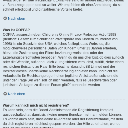
Avatarbilder, Private Nachrichten, E-Mail-Versand an andere Mitglieder, Beitritt
zu Benutzergruppen und so weiter. Wir empfehlen dir eine Anmeldung, da sie
schnell erledigt ist und dir zahlreiche Vorteile bietet.
Nach oben
Was ist COPPA?
COPPA, ausgeschrieben Children’s Online Privacy Protection Act of 1998
(deutsch: Gesetz zum Schutz der Privatsphäre von Kindern im Internet von
1998) ist ein Gesetz in den USA, welches festlegt, dass Websites, die
möglicherweise persönliche Daten von Kindern unter 13 Jahren erheben,
hierzu die Zustimmung der Eltern beziehungsweise des oder der
Erziehungsberechtigten benötigen. Wenn du dir unsicher bist, ob dies auf dich
oder die Website, auf der du dich zu registrieren versuchst, zutrifft, ziehe einen
rechtlichen Beistand zu Rate. Bitte beachte, dass phpBB Limited und der
Besitzer dieses Boards keine Rechtsberatung anbieten kann und nicht die
Anlaufstelle für Rechtsangelegenheiten jeglicher Art ist; außer solchen, die
unter der Frage „An wen soll ich mich wenden, falls es Beschwerden oder
juristische Anfragen zu diesem Forum gibt?“ behandelt werden.
Nach oben
Warum kann ich mich nicht registrieren?
Es kann sein, dass die Board-Administration die Registrierung komplett
ausgeschaltet hat, damit sich keine neuen Benutzer mehr anmelden können.
Es könnte auch sein, dass deine IP-Adresse oder der Benutzername, mit dem
du dich registrieren möchtest, gesperrt wurden. Um Hilfe zu erhalten, wende