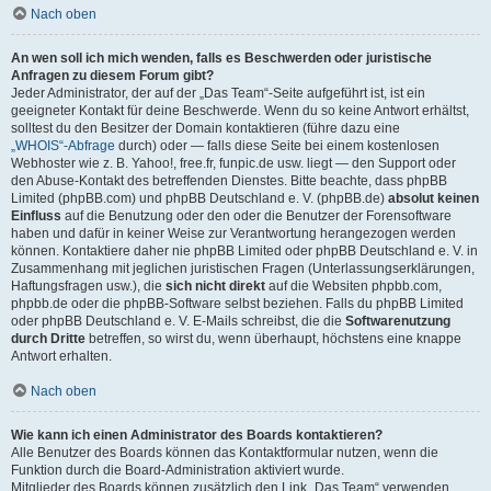
Nach oben
An wen soll ich mich wenden, falls es Beschwerden oder juristische
Anfragen zu diesem Forum gibt?
Jeder Administrator, der auf der „Das Team“-Seite aufgeführt ist, ist ein
geeigneter Kontakt für deine Beschwerde. Wenn du so keine Antwort erhältst,
solltest du den Besitzer der Domain kontaktieren (führe dazu eine
„WHOIS“-Abfrage
durch) oder — falls diese Seite bei einem kostenlosen
Webhoster wie z. B. Yahoo!, free.fr, funpic.de usw. liegt — den Support oder
den Abuse-Kontakt des betreffenden Dienstes. Bitte beachte, dass phpBB
Limited (phpBB.com) und phpBB Deutschland e. V. (phpBB.de)
absolut keinen
Einfluss
auf die Benutzung oder den oder die Benutzer der Forensoftware
haben und dafür in keiner Weise zur Verantwortung herangezogen werden
können. Kontaktiere daher nie phpBB Limited oder phpBB Deutschland e. V. in
Zusammenhang mit jeglichen juristischen Fragen (Unterlassungserklärungen,
Haftungsfragen usw.), die
sich nicht direkt
auf die Websiten phpbb.com,
phpbb.de oder die phpBB-Software selbst beziehen. Falls du phpBB Limited
oder phpBB Deutschland e. V. E-Mails schreibst, die die
Softwarenutzung
durch Dritte
betreffen, so wirst du, wenn überhaupt, höchstens eine knappe
Antwort erhalten.
Nach oben
Wie kann ich einen Administrator des Boards kontaktieren?
Alle Benutzer des Boards können das Kontaktformular nutzen, wenn die
Funktion durch die Board-Administration aktiviert wurde.
Mitglieder des Boards können zusätzlich den Link „Das Team“ verwenden.