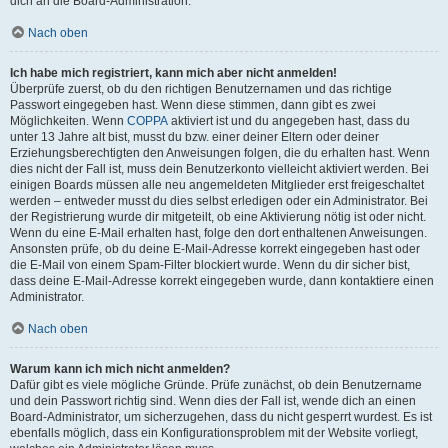
dich an die Board-Administration.
Nach oben
Ich habe mich registriert, kann mich aber nicht anmelden!
Überprüfe zuerst, ob du den richtigen Benutzernamen und das richtige
Passwort eingegeben hast. Wenn diese stimmen, dann gibt es zwei
Möglichkeiten. Wenn
COPPA
aktiviert ist und du angegeben hast, dass du
unter 13 Jahre alt bist, musst du bzw. einer deiner Eltern oder deiner
Erziehungsberechtigten den Anweisungen folgen, die du erhalten hast. Wenn
dies nicht der Fall ist, muss dein Benutzerkonto vielleicht aktiviert werden. Bei
einigen Boards müssen alle neu angemeldeten Mitglieder erst freigeschaltet
werden – entweder musst du dies selbst erledigen oder ein Administrator. Bei
der Registrierung wurde dir mitgeteilt, ob eine Aktivierung nötig ist oder nicht.
Wenn du eine E-Mail erhalten hast, folge den dort enthaltenen Anweisungen.
Ansonsten prüfe, ob du deine E-Mail-Adresse korrekt eingegeben hast oder
die E-Mail von einem Spam-Filter blockiert wurde. Wenn du dir sicher bist,
dass deine E-Mail-Adresse korrekt eingegeben wurde, dann kontaktiere einen
Administrator.
Nach oben
Warum kann ich mich nicht anmelden?
Dafür gibt es viele mögliche Gründe. Prüfe zunächst, ob dein Benutzername
und dein Passwort richtig sind. Wenn dies der Fall ist, wende dich an einen
Board-Administrator, um sicherzugehen, dass du nicht gesperrt wurdest. Es ist
ebenfalls möglich, dass ein Konfigurationsproblem mit der Website vorliegt,