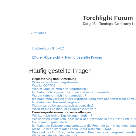
Torchlight Forum
Die größte Torchlight Community in
Zum Inhalt
Schnellzugriff
FAQ
Foren-Übersicht
Häufig gestellte Fragen
Häufig gestellte Fragen
Registrierung und Anmeldung
Wozu muss ich mich registrieren?
Was ist COPPA?
Warum kann ich mich nicht registrieren?
Ich habe mich registriert, kann mich aber nicht anmelden!
Warum kann ich mich nicht anmelden?
Ich habe mich vor einiger Zeit registriert, kann mich aber nicht mehr anme
Ich habe mein Passwort vergessen!
Warum werde ich automatisch abgemeldet?
Wozu ist die Funktion „Alle Cookies löschen“?
Benutzerpräferenzen und -einstellungen
Wie kann ich meine Einstellungen ändern?
Wie kann ich verhindern, dass mein Benutzername in der Online-Liste auf
Die Forenuhr geht falsch!
Ich habe die Zeitzone eingestellt, aber die Forenuhr geht immer noch fals
Meine Sprache steht auf diesem Board nicht zur Auswahl!
Was sind das für Bilder, die bei meinem Benutzernamen angezeigt werde
Wie verwende ich einen Avatar?