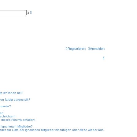
E
S
r
u
w
c
e
h
i
e
t
e
r
t
e
S
u
Registrieren
Anmelden
c
h
S
e
u
c
h
e
te ich ihnen bei?
n farbig dargestellt?
rtseite?
ken!
achrichten!
 dieses Forums erhalten!
ignorierten Mitglieder?
oder zur Liste der ignorierten Mitglieder hinzufügen oder diese wieder aus