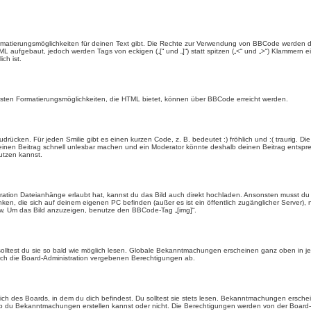
rmatierungsmöglichkeiten für deinen Text gibt. Die Rechte zur Verwendung von BBCode werden d
TML aufgebaut, jedoch werden Tags von eckigen („[“ und „]“) statt spitzen („<“ und „>“) Klammern
ch ist.
eisten Formatierungsmöglichkeiten, die HTML bietet, können über BBCode erreicht werden.
drücken. Für jeden Smilie gibt es einen kurzen Code, z. B. bedeutet :) fröhlich und :( traurig. Di
n einen Beitrag schnell unlesbar machen und ein Moderator könnte deshalb deinen Beitrag entspr
utzen kannst.
ration Dateianhänge erlaubt hat, kannst du das Bild auch direkt hochladen. Ansonsten musst du z
rlinken, die sich auf deinem eigenen PC befinden (außer es ist ein öffentlich zugänglicher Server)
w. Um das Bild anzuzeigen, benutze den BBCode-Tag „[img]“.
olltest du sie so bald wie möglich lesen. Globale Bekanntmachungen erscheinen ganz oben in j
ch die Board-Administration vergebenen Berechtigungen ab.
 des Boards, in dem du dich befindest. Du solltest sie stets lesen. Bekanntmachungen erschein
du Bekanntmachungen erstellen kannst oder nicht. Die Berechtigungen werden von der Board-A