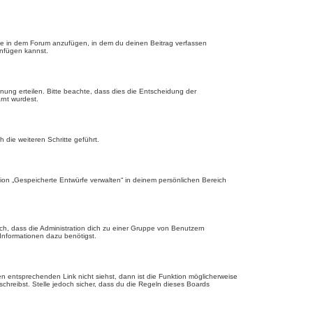
ge in dem Forum anzufügen, in dem du deinen Beitrag verfassen
anfügen kannst.
nung erteilen. Bitte beachte, dass dies die Entscheidung der
rnt wurdest.
die weiteren Schritte geführt.
ion „Gespeicherte Entwürfe verwalten“ in deinem persönlichen Bereich
ch, dass die Administration dich zu einer Gruppe von Benutzern
 Informationen dazu benötigst.
 entsprechenden Link nicht siehst, dann ist die Funktion möglicherweise
schreibst. Stelle jedoch sicher, dass du die Regeln dieses Boards