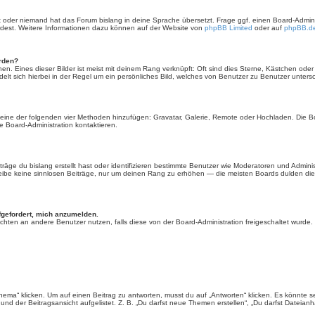
rt oder niemand hat das Forum bislang in deine Sprache übersetzt. Frage ggf. einen Board-Administ
ürdest. Weitere Informationen dazu können auf der Website von
phpBB Limited
oder auf
phpBB.d
erden?
en. Eines dieser Bilder ist meist mit deinem Rang verknüpft: Oft sind dies Sterne, Kästchen ode
elt sich hierbei in der Regel um ein persönliches Bild, welches von Benutzer zu Benutzer untersch
er eine der folgenden vier Methoden hinzufügen: Gravatar, Galerie, Remote oder Hochladen. Die 
 Board-Administration kontaktieren.
äge du bislang erstellt hast oder identifizieren bestimmte Benutzer wie Moderatoren und Admini
hreibe keine sinnlosen Beiträge, nur um deinen Rang zu erhöhen — die meisten Boards dulden dies
fgefordert, mich anzumelden.
chrichten an andere Benutzer nutzen, falls diese von der Board-Administration freigeschaltet wu
“ klicken. Um auf einen Beitrag zu antworten, musst du auf „Antworten“ klicken. Es könnte sein,
nd der Beitragsansicht aufgelistet. Z. B. „Du darfst neue Themen erstellen“, „Du darfst Dateianh