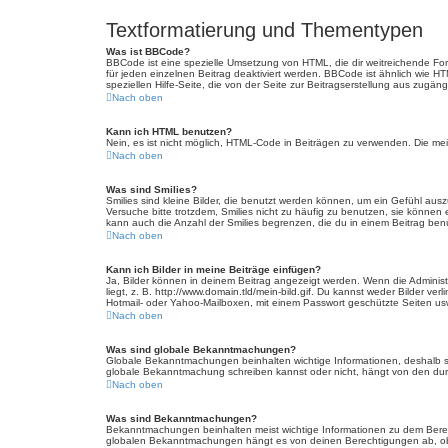
Textformatierung und Thementypen
Was ist BBCode?
BBCode ist eine spezielle Umsetzung von HTML, die dir weitreichende Fo
für jeden einzelnen Beitrag deaktiviert werden. BBCode ist ähnlich wie H
speziellen Hilfe-Seite, die von der Seite zur Beitragserstellung aus zugängli
Nach oben
Kann ich HTML benutzen?
Nein, es ist nicht möglich, HTML-Code in Beiträgen zu verwenden. Die m
Nach oben
Was sind Smilies?
Smilies sind kleine Bilder, die benutzt werden können, um ein Gefühl auszu
Versuche bitte trotzdem, Smilies nicht zu häufig zu benutzen, sie könne
kann auch die Anzahl der Smilies begrenzen, die du in einem Beitrag ben
Nach oben
Kann ich Bilder in meine Beiträge einfügen?
Ja, Bilder können in deinem Beitrag angezeigt werden. Wenn die Administ
liegt, z. B. http://www.domain.tld/mein-bild.gif. Du kannst weder Bilder ve
Hotmail- oder Yahoo-Mailboxen, mit einem Passwort geschützte Seiten us
Nach oben
Was sind globale Bekanntmachungen?
Globale Bekanntmachungen beinhalten wichtige Informationen, deshalb s
globale Bekanntmachung schreiben kannst oder nicht, hängt von den dur
Nach oben
Was sind Bekanntmachungen?
Bekanntmachungen beinhalten meist wichtige Informationen zu dem Bereich
globalen Bekanntmachungen hängt es von deinen Berechtigungen ab, ob 