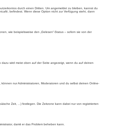
nutzerkontos durch einen Dritten. Um angemeldet zu bleiben, kannst du
tcafé, befindest. Wenn diese Option nicht zur Verfügung steht, dann
onen, wie beispielsweise den „Gelesen“-Status – sofern sie von der
nk dazu wird meist oben auf der Seite angezeigt, wenn du auf deinen
, können nur Administratoren, Moderatoren und du selbst deinen Online-
äische Zeit, ...) festlegen. Die Zeitzone kann dabei nur von registrierten
dministrator, damit er das Problem beheben kann.