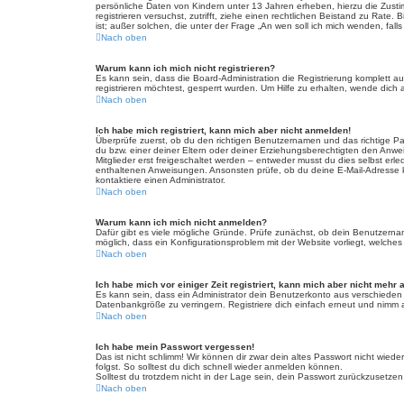
persönliche Daten von Kindern unter 13 Jahren erheben, hierzu die Zusti
registrieren versuchst, zutrifft, ziehe einen rechtlichen Beistand zu Rat
ist; außer solchen, die unter der Frage „An wen soll ich mich wenden, fa
Nach oben
Warum kann ich mich nicht registrieren?
Es kann sein, dass die Board-Administration die Registrierung komplett
registrieren möchtest, gesperrt wurden. Um Hilfe zu erhalten, wende dich 
Nach oben
Ich habe mich registriert, kann mich aber nicht anmelden!
Überprüfe zuerst, ob du den richtigen Benutzernamen und das richtige 
du bzw. einer deiner Eltern oder deiner Erziehungsberechtigten den Anwei
Mitglieder erst freigeschaltet werden – entweder musst du dies selbst erled
enthaltenen Anweisungen. Ansonsten prüfe, ob du deine E-Mail-Adresse ko
kontaktiere einen Administrator.
Nach oben
Warum kann ich mich nicht anmelden?
Dafür gibt es viele mögliche Gründe. Prüfe zunächst, ob dein Benutzername
möglich, dass ein Konfigurationsproblem mit der Website vorliegt, welches
Nach oben
Ich habe mich vor einiger Zeit registriert, kann mich aber nicht mehr
Es kann sein, dass ein Administrator dein Benutzerkonto aus verschieden
Datenbankgröße zu verringern. Registriere dich einfach erneut und nimm a
Nach oben
Ich habe mein Passwort vergessen!
Das ist nicht schlimm! Wir können dir zwar dein altes Passwort nicht wie
folgst. So solltest du dich schnell wieder anmelden können.
Solltest du trotzdem nicht in der Lage sein, dein Passwort zurückzusetzen
Nach oben