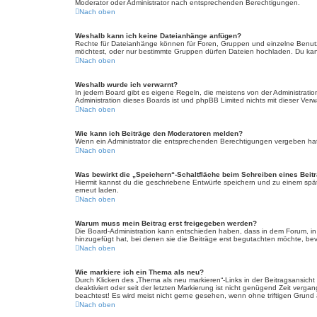
Moderator oder Administrator nach entsprechenden Berechtigungen.
Nach oben
Weshalb kann ich keine Dateianhänge anfügen?
Rechte für Dateianhänge können für Foren, Gruppen und einzelne Benutz
möchtest, oder nur bestimmte Gruppen dürfen Dateien hochladen. Du kannst
Nach oben
Weshalb wurde ich verwarnt?
In jedem Board gibt es eigene Regeln, die meistens von der Administratio
Administration dieses Boards ist und phpBB Limited nichts mit dieser Verwa
Nach oben
Wie kann ich Beiträge den Moderatoren melden?
Wenn ein Administrator die entsprechenden Berechtigungen vergeben hat, 
Nach oben
Was bewirkt die „Speichern“-Schaltfläche beim Schreiben eines Beit
Hiermit kannst du die geschriebene Entwürfe speichern und zu einem spät
erneut laden.
Nach oben
Warum muss mein Beitrag erst freigegeben werden?
Die Board-Administration kann entschieden haben, dass in dem Forum, in d
hinzugefügt hat, bei denen sie die Beiträge erst begutachten möchte, bevo
Nach oben
Wie markiere ich ein Thema als neu?
Durch Klicken des „Thema als neu markieren“-Links in der Beitragsansich
deaktiviert oder seit der letzten Markierung ist nicht genügend Zeit verg
beachtest! Es wird meist nicht gerne gesehen, wenn ohne triftigen Grund
Nach oben