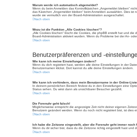
Warum werde ich automatisch abgemeldet?
Wenn du beim Anmelden das Kontrollkästchen „Angemeldet bleiben“ nicht 
das Kästchen „Angemeldet bleiben“ beim Anmelden auswählen. Dies ist nic
wurde sie vermutlich von der Board-Administration ausgeschaltet.
Nach oben
Wozu ist die Funktion „Alle Cookies löschen“?
„Alle Cookies löschen“ löscht die Cookies, die phpBB erstellt hat und di
Board-Administration aktiviert wurden. Wenn du Probleme bei der An- ode
Nach oben
Benutzerpräferenzen und -einstellung
Wie kann ich meine Einstellungen ändern?
Wenn du dich registriert hast, werden alle deine Einstellungen in der Da
Benutzernamen klickst. Dort kannst du alle deine Einstellungen ändern.
Nach oben
Wie kann ich verhindern, dass mein Benutzername in der Online-Liste
In deinem persönlichen Bereich findest du in den Einstellungen eine Opt
Status sehen. Du wirst dann als unsichtbarer Besucher gezählt.
Nach oben
Die Forenuhr geht falsch!
Möglicherweise entspricht die angezeigte Zeit nicht deiner eigenen Zeitzone
Benutzern geändert werden. Wenn du noch nicht registriert bist, ist dies ei
Nach oben
Ich habe die Zeitzone eingestellt, aber die Forenuhr geht immer noch 
Wenn du dir sicher bist, dass du die Zeitzone richtig eingestellt hast und
Nach oben