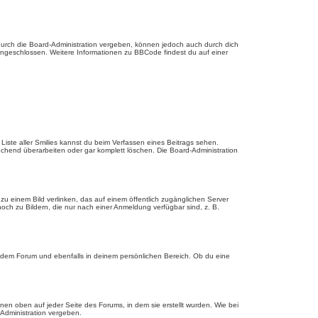
urch die Board-Administration vergeben, können jedoch auch durch dich
 eingeschlossen. Weitere Informationen zu BBCode findest du auf einer
e Liste aller Smilies kannst du beim Verfassen eines Beitrags sehen.
echend überarbeiten oder gar komplett löschen. Die Board-Administration
u einem Bild verlinken, das auf einem öffentlich zugänglichen Server
, noch zu Bildern, die nur nach einer Anmeldung verfügbar sind, z. B.
edem Forum und ebenfalls in deinem persönlichen Bereich. Ob du eine
en oben auf jeder Seite des Forums, in dem sie erstellt wurden. Wie bei
dministration vergeben.