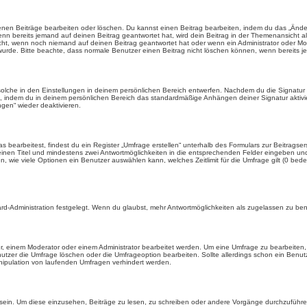
enen Beiträge bearbeiten oder löschen. Du kannst einen Beitrag bearbeiten, indem du das „Ändere
enn bereits jemand auf deinen Beitrag geantwortet hat, wird dein Beitrag in der Themenansicht a
icht, wenn noch niemand auf deinen Beitrag geantwortet hat oder wenn ein Administrator oder Mod
et wurde. Bitte beachte, dass normale Benutzer einen Beitrag nicht löschen können, wenn bereits 
lche in den Einstellungen in deinem persönlichen Bereich entwerfen. Nachdem du die Signatur e
n, indem du in deinem persönlichen Bereich das standardmäßige Anhängen deiner Signatur aktiv
gen“ wieder deaktivieren.
earbeitest, findest du ein Register „Umfrage erstellen“ unterhalb des Formulars zur Beitragsers
 einen Titel und mindestens zwei Antwortmöglichkeiten in die entsprechenden Felder eingeben und 
, wie viele Optionen ein Benutzer auswählen kann, welches Zeitlimit für die Umfrage gilt (0 bede
rd-Administration festgelegt. Wenn du glaubst, mehr Antwortmöglichkeiten als zugelassen zu benö
, einem Moderator oder einem Administrator bearbeitet werden. Um eine Umfrage zu bearbeiten, 
er die Umfrage löschen oder die Umfrageoption bearbeiten. Sollte allerdings schon ein Benu
nipulation von laufenden Umfragen verhindert werden.
in. Um diese einzusehen, Beiträge zu lesen, zu schreiben oder andere Vorgänge durchzuführe