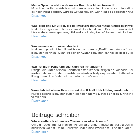
Meine Sprache steht auf diesem Board nicht zur Auswahl!
Meist hat die Board-Administration entweder deine Sprache nicht installie
es noch nicht existiert, würden wir uns freuen, wenn du es übersetzen w
Nach oben
Was sind das für Bilder, die bei meinem Benutzernamen angezeigt w
In der Beitragsansicht können zwei Bilder bei deinem Benutzernamen steh
Das andere, meist größere, Bild wird auch als „Avatar“ bezeichnet. Es hand
Nach oben
Wie verwende ich einen Avatar?
In deinem persönlichen Bereich kannst du unter „Profil“ einen Avatar üb
benutzen können. Wenn du keinen Avatar benutzen kannst, solltest du die
Nach oben
Was ist mein Rang und wie kann ich ihn ändern?
Ränge, die unter deinem Benutzernamen stehen, zeigen an, wie viele Beitr
ändern, da sie von der Board-Administration festgelegt wurden. Bitte sc
Rang unter Umständen einfach wieder zurücksetzen.
Nach oben
Wenn ich bei einem Benutzer auf den E-Mail-Link klicke, werde ich au
Nur registrierte Benutzer dürfen die foreninterne E-Mail-Funktion für Na
verhindern.
Nach oben
Beiträge schreiben
Wie erstelle ich ein neues Thema oder eine Antwort?
Um ein neues Thema in einem Forum zu eröffnen, musst du auf „Neues Thema
schreiben kannst. Deine Berechtigungen sind jeweils am Ende der Foren- u
Nach oben