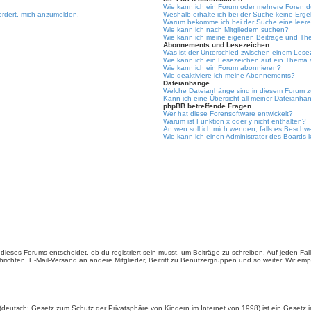
Wie kann ich ein Forum oder mehrere Foren 
ordert, mich anzumelden.
Weshalb erhalte ich bei der Suche keine Erg
Warum bekomme ich bei der Suche eine leere
Wie kann ich nach Mitgliedern suchen?
Wie kann ich meine eigenen Beiträge und Th
Abonnements und Lesezeichen
Was ist der Unterschied zwischen einem Les
Wie kann ich ein Lesezeichen auf ein Thema
Wie kann ich ein Forum abonnieren?
Wie deaktiviere ich meine Abonnements?
Dateianhänge
Welche Dateianhänge sind in diesem Forum z
Kann ich eine Übersicht all meiner Dateianhä
phpBB betreffende Fragen
Wer hat diese Forensoftware entwickelt?
Warum ist Funktion x oder y nicht enthalten?
An wen soll ich mich wenden, falls es Beschw
Wie kann ich einen Administrator des Boards 
ieses Forums entscheidet, ob du registriert sein musst, um Beiträge zu schreiben. Auf jeden Fall er
richten, E-Mail-Versand an andere Mitglieder, Beitritt zu Benutzergruppen und so weiter. Wir empfe
(deutsch: Gesetz zum Schutz der Privatsphäre von Kindern im Internet von 1998) ist ein Gesetz i