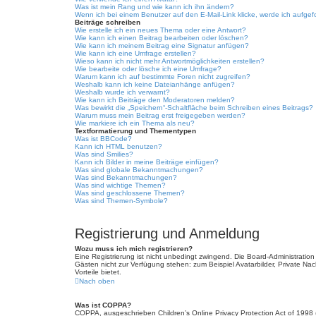
Was ist mein Rang und wie kann ich ihn ändern?
Wenn ich bei einem Benutzer auf den E-Mail-Link klicke, werde ich aufgef
Beiträge schreiben
Wie erstelle ich ein neues Thema oder eine Antwort?
Wie kann ich einen Beitrag bearbeiten oder löschen?
Wie kann ich meinem Beitrag eine Signatur anfügen?
Wie kann ich eine Umfrage erstellen?
Wieso kann ich nicht mehr Antwortmöglichkeiten erstellen?
Wie bearbeite oder lösche ich eine Umfrage?
Warum kann ich auf bestimmte Foren nicht zugreifen?
Weshalb kann ich keine Dateianhänge anfügen?
Weshalb wurde ich verwarnt?
Wie kann ich Beiträge den Moderatoren melden?
Was bewirkt die „Speichern“-Schaltfläche beim Schreiben eines Beitrags?
Warum muss mein Beitrag erst freigegeben werden?
Wie markiere ich ein Thema als neu?
Textformatierung und Thementypen
Was ist BBCode?
Kann ich HTML benutzen?
Was sind Smilies?
Kann ich Bilder in meine Beiträge einfügen?
Was sind globale Bekanntmachungen?
Was sind Bekanntmachungen?
Was sind wichtige Themen?
Was sind geschlossene Themen?
Was sind Themen-Symbole?
Registrierung und Anmeldung
Wozu muss ich mich registrieren?
Eine Registrierung ist nicht unbedingt zwingend. Die Board-Administration d
Gästen nicht zur Verfügung stehen: zum Beispiel Avatarbilder, Private Nach
Vorteile bietet.
Nach oben
Was ist COPPA?
COPPA, ausgeschrieben Children’s Online Privacy Protection Act of 1998 