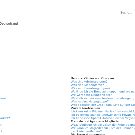
 Deutschland
Benutzer-Stufen und Gruppen
Was sind Administratoren?
Was sind Moderatoren?
Was sind Benutzergruppen?
Wo finde ich die Benutzergruppen und wie tre
Wie werde ich Gruppenleiter?
lden?!
Weshalb werden verschiedene Benutzergruppe
Was ist eine Hauptgruppe?
Was bedeutet der „Das Team“-Link auf der Sta
Private Nachrichten
Ich kann keine Privaten Nachrichten verschic
Ich bekomme ständig unerwünschte Private N
taucht?
Ich habe eine Spam-E-Mail von einem Mitglied
Freunde und ignorierte Mitglieder
ch!
Wozu benötige ich die Listen der Freunde und 
Wie kann ich Mitglieder zur Liste der Freunde 
n?
den Listen entfernen?
Die Foren durchsuchen