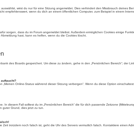
auswählst, wirst du nur für eine Sitzung angemeldet. Dies verhindert den Missbrauch deines Be
ht empfehlenswert, wenn du dich an einem öffentlichen Computer, zum Beispiel in einem Interne
e dafür sorgen, dass du im Forum angemeldet bleibst. Außerdem ermöglichen Cookies einige Funkti
r Abmeldung hast, kann es helfen, wenn du die Cookies löscht.
en
tenbank des Boards gespeichert. Um diese zu ändern, gehe in den „Persönlichen Bereich“; der Li
 auftaucht?
ion „Meinen Online-Status während dieser Sitzung verbergen“. Wenn du diese Option einschaltest
. In diesem Fall solltest du im „Persönlichen Bereich“ die für dich passende Zeitzone (Mitteleurop
n guter Grund, dies jetzt zu tun.
falsch!
 die Zeit trotzdem noch falsch ist, geht die Uhr des Servers vermutlich falsch. Kontaktiere einen A