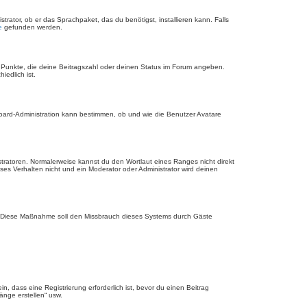
rator, ob er das Sprachpaket, das du benötigst, installieren kann. Falls
e
gefunden werden.
r Punkte, die deine Beitragszahl oder deinen Status im Forum angeben.
iedlich ist.
Board-Administration kann bestimmen, ob und wie die Benutzer Avatare
stratoren. Normalerweise kannst du den Wortlaut eines Ranges nicht direkt
es Verhalten nicht und ein Moderator oder Administrator wird deinen
rde. Diese Maßnahme soll den Missbrauch dieses Systems durch Gäste
 dass eine Registrierung erforderlich ist, bevor du einen Beitrag
änge erstellen“ usw.