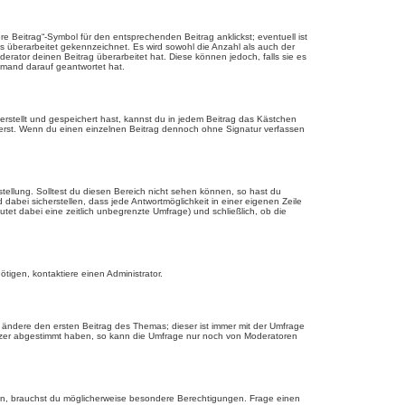
 Beitrag“-Symbol für den entsprechenden Beitrag anklickst; eventuell ist
ls überarbeitet gekennzeichnet. Es wird sowohl die Anzahl als auch der
erator deinen Beitrag überarbeitet hat. Diese können jedoch, falls sie es
jemand darauf geantwortet hat.
rstellt und gespeichert hast, kannst du in jedem Beitrag das Kästchen
ierst. Wenn du einen einzelnen Beitrag dennoch ohne Signatur verfassen
tellung. Solltest du diesen Bereich nicht sehen können, so hast du
dabei sicherstellen, dass jede Antwortmöglichkeit in einer eigenen Zeile
utet dabei eine zeitlich unbegrenzte Umfrage) und schließlich, ob die
tigen, kontaktiere einen Administrator.
ändere den ersten Beitrag des Themas; dieser ist immer mit der Umfrage
tzer abgestimmt haben, so kann die Umfrage nur noch von Moderatoren
n, brauchst du möglicherweise besondere Berechtigungen. Frage einen