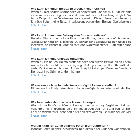
Wie kann ich einen Beitrag bearbeiten oder löschen?
Wenn du nicht Administrator oder Moderator bist, kannst du nur deine eig
dies nur für einen begrenzten Zeitraum nach seiner Erstellung möglich. W
letzte Zeitpunkt der Bearbeitungen angezeigt. Dieser Hinweis erscheint n
für nötig halten, eine Notiz hinterlassen, warum dein Beitrag überarbeit
Nach oben
Wie kann ich meinem Beitrag eine Signatur anfügen?
Um eine Signatur an deinen Beitrag anzufügen, musst du zunächst eine so
„Signatur anhängen“ aktivieren. Du kannst eine Signatur auch hinzufüge
möchtest, so kannst du dort einfach das Kontrollkästchen „Signatur anhän
Nach oben
Wie kann ich eine Umfrage erstellen?
Wenn du ein neues Thema eröffnest oder den ersten Beitrag eines Themas b
wahrscheinlich nicht die Berechtigung, Umfragen zu erstellen. Du solltest
steht. Du kannst auch unter „Auswahlmöglichkeiten pro Benutzer“ festlegen
Benutzer ihre Stimme ändern können.
Nach oben
Wieso kann ich nicht mehr Antwortmöglichkeiten erstellen?
Die maximal zulässige Anzahl von Antwortmöglichkeiten wird durch die Boa
Nach oben
Wie bearbeite oder lösche ich eine Umfrage?
Wie bei den Beiträgen können Umfragen nur vom ursprünglichen Verfasser
verknüpft. Wenn niemand eine Stimme abgegeben hat, dann können Benutz
oder Administratoren geändert oder gelöscht werden. Dadurch soll die Ma
Nach oben
Warum kann ich auf bestimmte Foren nicht zugreifen?
Manche Foren können bestimmten Benutzern oder Gruppen vorbehalten se