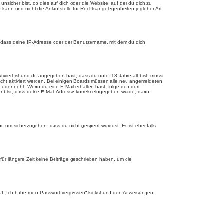
sicher bist, ob dies auf dich oder die Website, auf der du dich zu
 kann und nicht die Anlaufstelle für Rechtsangelegenheiten jeglicher Art
, dass deine IP-Adresse oder der Benutzername, mit dem du dich
tiviert ist und du angegeben hast, dass du unter 13 Jahre alt bist, musst
eicht aktiviert werden. Bei einigen Boards müssen alle neu angemeldeten
st oder nicht. Wenn du eine E-Mail erhalten hast, folge den dort
er bist, dass deine E-Mail-Adresse korrekt eingegeben wurde, dann
r, um sicherzugehen, dass du nicht gesperrt wurdest. Es ist ebenfalls
für längere Zeit keine Beiträge geschrieben haben, um die
 auf „Ich habe mein Passwort vergessen“ klickst und den Anweisungen