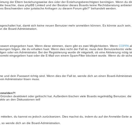
mmung der Eltern beziehungsweise des oder der Erziehungsberechtigten benötigen. Wenn du dir un
e. Bitte beachte, dass phpBB Limited und der Besitzer dieses Boards keine Rechtsberatung anbieten
lls es Beschwerden oder juristische Anfragen zu diesem Forum gibt?“ behandelt werden.
 ausgeschaltet hat, damit sich keine neuen Benutzer mehr anmelden können. Es könnte auch sein
an die Board-Administration.
Passwort eingegeben hast. Wenn diese stimmen, dann gibt es zwei Möglichkeiten. Wenn
COPPA
ak
sungen folgen, die du erhalten hast. Wenn dies nicht der Fall ist, muss dein Benutzerkonto viell
igen oder ein Administrator. Bei der Registrierung wurde dir mitgeteilt, ob eine Aktivierung nötig i
rrekt eingegeben hast oder die E-Mail von einem Spam-Filter blockiert wurde. Wenn du dir sich
 und dein Passwort richtig sind. Wenn dies der Fall ist, wende dich an einen Board-Administrato
 ein Administrator lösen muss.
 anmelden?!
 Gründen deaktiviert oder gelöscht hat. Außerdem löschen viele Boards regelmäßig Benutzer, die 
ktiv an den Diskussionen teil!
der mitteilen, du kannst es jedoch zurücksetzen. Dies machst du, indem du auf der Anmelde-Seite
, so wende dich an die Board-Administration.