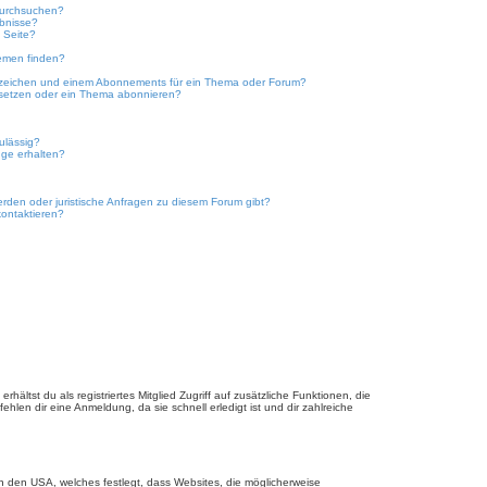
durchsuchen?
ebnisse?
 Seite?
emen finden?
ezeichen und einem Abonnements für ein Thema oder Forum?
 setzen oder ein Thema abonnieren?
ulässig?
nge erhalten?
erden oder juristische Anfragen zu diesem Forum gibt?
kontaktieren?
hältst du als registriertes Mitglied Zugriff auf zusätzliche Funktionen, die
hlen dir eine Anmeldung, da sie schnell erledigt ist und dir zahlreiche
n den USA, welches festlegt, dass Websites, die möglicherweise