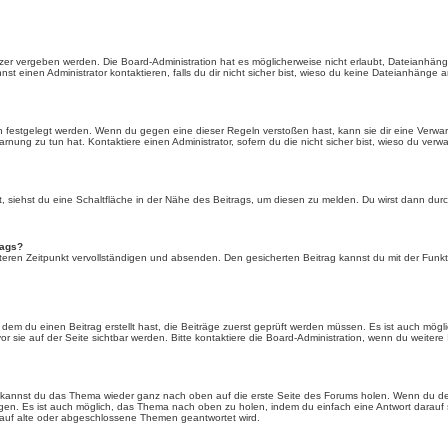
er vergeben werden. Die Board-Administration hat es möglicherweise nicht erlaubt, Dateianhän
 einen Administrator kontaktieren, falls du dir nicht sicher bist, wieso du keine Dateianhänge 
n festgelegt werden. Wenn du gegen eine dieser Regeln verstoßen hast, kann sie dir eine Verwar
rnung zu tun hat. Kontaktiere einen Administrator, sofern du die nicht sicher bist, wieso du verwa
siehst du eine Schaltfläche in der Nähe des Beitrags, um diesen zu melden. Du wirst dann durch 
rags?
eren Zeitpunkt vervollständigen und absenden. Den gesicherten Beitrag kannst du mit der Funkt
em du einen Beitrag erstellt hast, die Beiträge zuerst geprüft werden müssen. Es ist auch mögli
r sie auf der Seite sichtbar werden. Bitte kontaktiere die Board-Administration, wenn du weitere
t kannst du das Thema wieder ganz nach oben auf die erste Seite des Forums holen. Wenn du den
angen. Es ist auch möglich, das Thema nach oben zu holen, indem du einfach eine Antwort darauf 
 auf alte oder abgeschlossene Themen geantwortet wird.