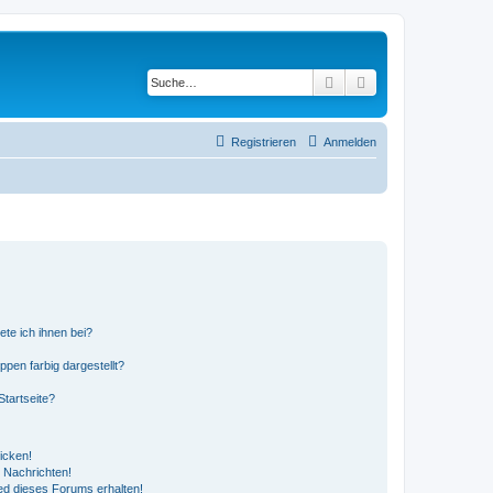
Suche
Erweiterte Suche
Registrieren
Anmelden
ete ich ihnen bei?
en farbig dargestellt?
tartseite?
icken!
 Nachrichten!
ed dieses Forums erhalten!