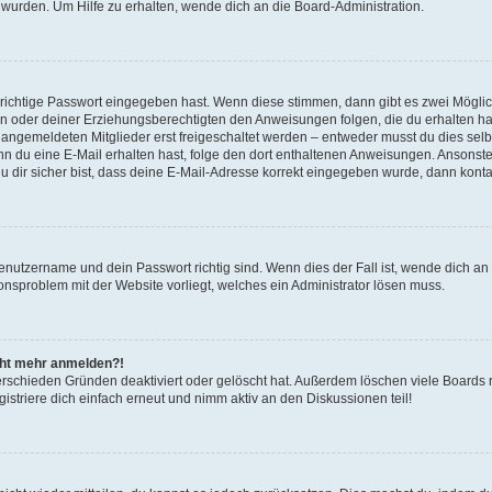
 wurden. Um Hilfe zu erhalten, wende dich an die Board-Administration.
 richtige Passwort eingegeben hast. Wenn diese stimmen, dann gibt es zwei Mögl
tern oder deiner Erziehungsberechtigten den Anweisungen folgen, die du erhalten ha
u angemeldeten Mitglieder erst freigeschaltet werden – entweder musst du dies selbs
. Wenn du eine E-Mail erhalten hast, folge den dort enthaltenen Anweisungen. Ansons
 dir sicher bist, dass deine E-Mail-Adresse korrekt eingegeben wurde, dann kontak
Benutzername und dein Passwort richtig sind. Wenn dies der Fall ist, wende dich a
ionsproblem mit der Website vorliegt, welches ein Administrator lösen muss.
icht mehr anmelden?!
erschieden Gründen deaktiviert oder gelöscht hat. Außerdem löschen viele Boards r
triere dich einfach erneut und nimm aktiv an den Diskussionen teil!