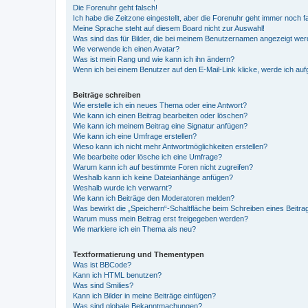
Die Forenuhr geht falsch!
Ich habe die Zeitzone eingestellt, aber die Forenuhr geht immer noch f
Meine Sprache steht auf diesem Board nicht zur Auswahl!
Was sind das für Bilder, die bei meinem Benutzernamen angezeigt we
Wie verwende ich einen Avatar?
Was ist mein Rang und wie kann ich ihn ändern?
Wenn ich bei einem Benutzer auf den E-Mail-Link klicke, werde ich au
Beiträge schreiben
Wie erstelle ich ein neues Thema oder eine Antwort?
Wie kann ich einen Beitrag bearbeiten oder löschen?
Wie kann ich meinem Beitrag eine Signatur anfügen?
Wie kann ich eine Umfrage erstellen?
Wieso kann ich nicht mehr Antwortmöglichkeiten erstellen?
Wie bearbeite oder lösche ich eine Umfrage?
Warum kann ich auf bestimmte Foren nicht zugreifen?
Weshalb kann ich keine Dateianhänge anfügen?
Weshalb wurde ich verwarnt?
Wie kann ich Beiträge den Moderatoren melden?
Was bewirkt die „Speichern“-Schaltfläche beim Schreiben eines Beitra
Warum muss mein Beitrag erst freigegeben werden?
Wie markiere ich ein Thema als neu?
Textformatierung und Thementypen
Was ist BBCode?
Kann ich HTML benutzen?
Was sind Smilies?
Kann ich Bilder in meine Beiträge einfügen?
Was sind globale Bekanntmachungen?