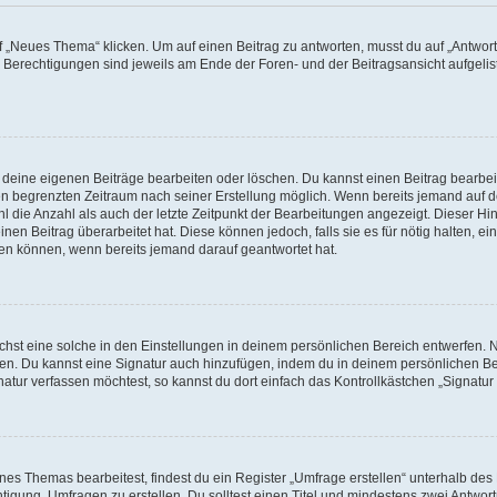
„Neues Thema“ klicken. Um auf einen Beitrag zu antworten, musst du auf „Antworte
e Berechtigungen sind jeweils am Ende der Foren- und der Beitragsansicht aufgeliste
r deine eigenen Beiträge bearbeiten oder löschen. Du kannst einen Beitrag bearbe
inen begrenzten Zeitraum nach seiner Erstellung möglich. Wenn bereits jemand auf de
 die Anzahl als auch der letzte Zeitpunkt der Bearbeitungen angezeigt. Dieser Hi
en Beitrag überarbeitet hat. Diese können jedoch, falls sie es für nötig halten, ei
hen können, wenn bereits jemand darauf geantwortet hat.
st eine solche in den Einstellungen in deinem persönlichen Bereich entwerfen. Na
eren. Du kannst eine Signatur auch hinzufügen, indem du in deinem persönlichen 
atur verfassen möchtest, so kannst du dort einfach das Kontrollkästchen „Signatu
s Themas bearbeitest, findest du ein Register „Umfrage erstellen“ unterhalb des F
htigung, Umfragen zu erstellen. Du solltest einen Titel und mindestens zwei Antwo