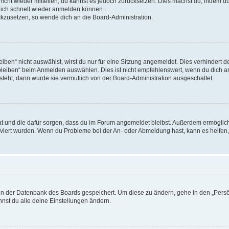
 nicht wieder mitteilen, du kannst es jedoch zurücksetzen. Dies machst du, indem 
 dich schnell wieder anmelden können.
ückzusetzen, so wende dich an die Board-Administration.
en“ nicht auswählst, wirst du nur für eine Sitzung angemeldet. Dies verhindert 
leiben“ beim Anmelden auswählen. Dies ist nicht empfehlenswert, wenn du dich an
 steht, dann wurde sie vermutlich von der Board-Administration ausgeschaltet.
 hat und die dafür sorgen, dass du im Forum angemeldet bleibst. Außerdem ermögli
tiviert wurden. Wenn du Probleme bei der An- oder Abmeldung hast, kann es helfen
n in der Datenbank des Boards gespeichert. Um diese zu ändern, gehe in den „Persö
nst du alle deine Einstellungen ändern.