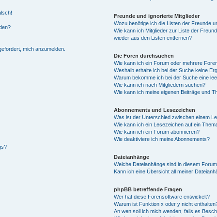
alsch!
Freunde und ignorierte Mitglieder
Wozu benötige ich die Listen der Freunde un
rden?
Wie kann ich Mitglieder zur Liste der Freund
wieder aus den Listen entfernen?
fgefordert, mich anzumelden.
Die Foren durchsuchen
Wie kann ich ein Forum oder mehrere For
Weshalb erhalte ich bei der Suche keine Er
Warum bekomme ich bei der Suche eine lee
Wie kann ich nach Mitgliedern suchen?
Wie kann ich meine eigenen Beiträge und T
Abonnements und Lesezeichen
Was ist der Unterschied zwischen einem L
Wie kann ich ein Lesezeichen auf ein Them
Wie kann ich ein Forum abonnieren?
Wie deaktiviere ich meine Abonnements?
gs?
Dateianhänge
Welche Dateianhänge sind in diesem Forum
Kann ich eine Übersicht all meiner Dateian
phpBB betreffende Fragen
Wer hat diese Forensoftware entwickelt?
Warum ist Funktion x oder y nicht enthalten
An wen soll ich mich wenden, falls es Besc