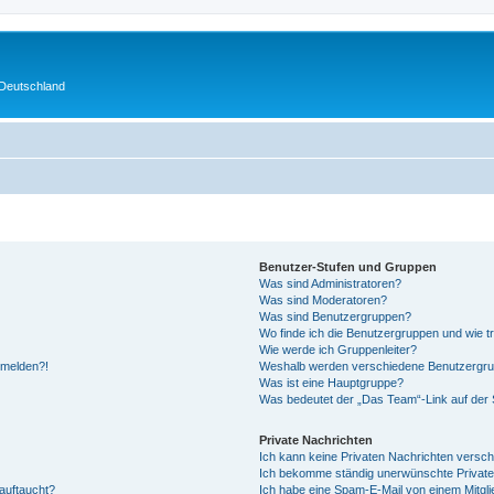
 Deutschland
Benutzer-Stufen und Gruppen
Was sind Administratoren?
Was sind Moderatoren?
Was sind Benutzergruppen?
Wo finde ich die Benutzergruppen und wie tr
Wie werde ich Gruppenleiter?
anmelden?!
Weshalb werden verschiedene Benutzergrupp
Was ist eine Hauptgruppe?
Was bedeutet der „Das Team“-Link auf der S
Private Nachrichten
Ich kann keine Privaten Nachrichten versch
Ich bekomme ständig unerwünschte Private
auftaucht?
Ich habe eine Spam-E-Mail von einem Mitgli