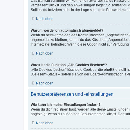
Das ist nicht schlimm! Wir können dir zwar dein altes Passwort
vergessen“ klickst und den Anweisungen folgst. So solltest du
Solltest du trotzdem nicht in der Lage sein, dein Passwort zur
Nach oben
Warum werde ich automatisch abgemeldet?
Wenn du beim Anmelden das Kontrollkästchen „Angemeldet bleib
angemeldet zu bleiben, kannst du das Kästchen „Angemeldet b
Internetcafé, befindest. Wenn diese Option nicht zur Verfügung
Nach oben
Wozu ist die Funktion „Alle Cookies löschen“?
„Alle Cookies löschen“ löscht die Cookies, die phpBB erstellt
„Gelesen“-Status – sofern sie von der Board-Administration ak
Nach oben
Benutzerpräferenzen und -einstellungen
Wie kann ich meine Einstellungen ändern?
Wenn du dich registriert hast, werden alle deine Einstellunge
angezeigt, wenn du auf deinen Benutzernamen klickst. Dort kan
Nach oben