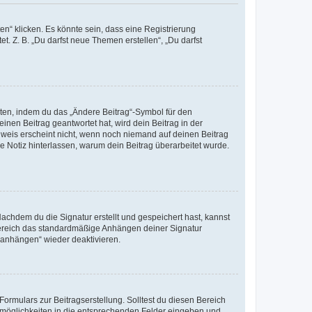
n“ klicken. Es könnte sein, dass eine Registrierung
t. Z. B. „Du darfst neue Themen erstellen“, „Du darfst
iten, indem du das „Ändere Beitrag“-Symbol für den
inen Beitrag geantwortet hat, wird dein Beitrag in der
nweis erscheint nicht, wenn noch niemand auf deinen Beitrag
ne Notiz hinterlassen, warum dein Beitrag überarbeitet wurde.
chdem du die Signatur erstellt und gespeichert hast, kannst
Bereich das standardmäßige Anhängen deiner Signatur
r anhängen“ wieder deaktivieren.
ormulars zur Beitragserstellung. Solltest du diesen Bereich
rtmöglichkeiten in die entsprechenden Felder eingeben und