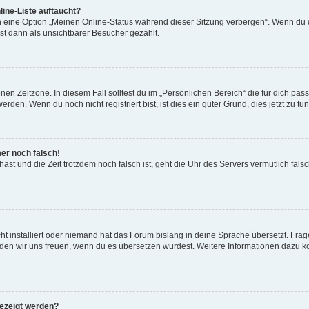
ine-Liste auftaucht?
n eine Option „Meinen Online-Status während dieser Sitzung verbergen“. Wenn du d
st dann als unsichtbarer Besucher gezählt.
en Zeitzone. In diesem Fall solltest du im „Persönlichen Bereich“ die für dich passe
den. Wenn du noch nicht registriert bist, ist dies ein guter Grund, dies jetzt zu tun
mer noch falsch!
t hast und die Zeit trotzdem noch falsch ist, geht die Uhr des Servers vermutlich fal
t installiert oder niemand hat das Forum bislang in deine Sprache übersetzt. Frag
, würden wir uns freuen, wenn du es übersetzen würdest. Weitere Informationen dazu
gezeigt werden?