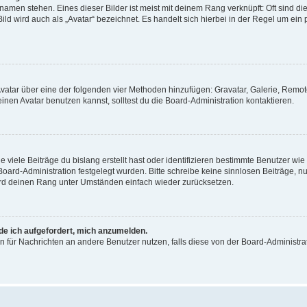
amen stehen. Eines dieser Bilder ist meist mit deinem Rang verknüpft: Oft sind di
ld wird auch als „Avatar“ bezeichnet. Es handelt sich hierbei in der Regel um ein
 Avatar über eine der folgenden vier Methoden hinzufügen: Gravatar, Galerie, Rem
en Avatar benutzen kannst, solltest du die Board-Administration kontaktieren.
viele Beiträge du bislang erstellt hast oder identifizieren bestimmte Benutzer w
 Board-Administration festgelegt wurden. Bitte schreibe keine sinnlosen Beiträge
wird deinen Rang unter Umständen einfach wieder zurücksetzen.
rde ich aufgefordert, mich anzumelden.
ion für Nachrichten an andere Benutzer nutzen, falls diese von der Board-Administ