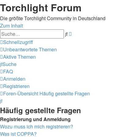
Torchlight Forum
Die größte Torchlight Community in Deutschland
Zum Inhalt
Erweiterte
Suche
Suche
Schnellzugriff
Unbeantwortete Themen
Aktive Themen
Suche
FAQ
Anmelden
Registrieren
Foren-Übersicht
Häufig gestellte Fragen
Suche
Häufig gestellte Fragen
Registrierung und Anmeldung
Wozu muss ich mich registrieren?
Was ist COPPA?