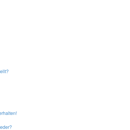
llt?
rhalten!
ieder?