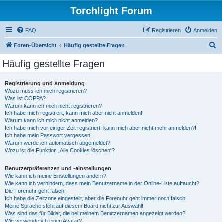
Torchlight Forum
FAQ
Registrieren
Anmelden
S
Foren-Übersicht
Häufig gestellte Fragen
u
Häufig gestellte Fragen
c
h
Registrierung und Anmeldung
Wozu muss ich mich registrieren?
e
Was ist COPPA?
Warum kann ich mich nicht registrieren?
Ich habe mich registriert, kann mich aber nicht anmelden!
Warum kann ich mich nicht anmelden?
Ich habe mich vor einiger Zeit registriert, kann mich aber nicht mehr anmelden?!
Ich habe mein Passwort vergessen!
Warum werde ich automatisch abgemeldet?
Wozu ist die Funktion „Alle Cookies löschen“?
Benutzerpräferenzen und -einstellungen
Wie kann ich meine Einstellungen ändern?
Wie kann ich verhindern, dass mein Benutzername in der Online-Liste auftaucht?
Die Forenuhr geht falsch!
Ich habe die Zeitzone eingestellt, aber die Forenuhr geht immer noch falsch!
Meine Sprache steht auf diesem Board nicht zur Auswahl!
Was sind das für Bilder, die bei meinem Benutzernamen angezeigt werden?
Wie verwende ich einen Avatar?