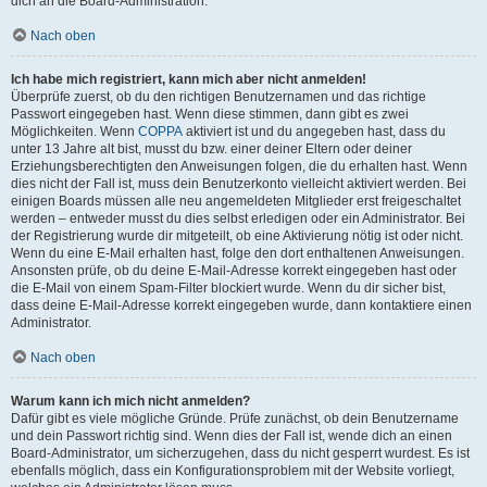
dich an die Board-Administration.
Nach oben
Ich habe mich registriert, kann mich aber nicht anmelden!
Überprüfe zuerst, ob du den richtigen Benutzernamen und das richtige
Passwort eingegeben hast. Wenn diese stimmen, dann gibt es zwei
Möglichkeiten. Wenn
COPPA
aktiviert ist und du angegeben hast, dass du
unter 13 Jahre alt bist, musst du bzw. einer deiner Eltern oder deiner
Erziehungsberechtigten den Anweisungen folgen, die du erhalten hast. Wenn
dies nicht der Fall ist, muss dein Benutzerkonto vielleicht aktiviert werden. Bei
einigen Boards müssen alle neu angemeldeten Mitglieder erst freigeschaltet
werden – entweder musst du dies selbst erledigen oder ein Administrator. Bei
der Registrierung wurde dir mitgeteilt, ob eine Aktivierung nötig ist oder nicht.
Wenn du eine E-Mail erhalten hast, folge den dort enthaltenen Anweisungen.
Ansonsten prüfe, ob du deine E-Mail-Adresse korrekt eingegeben hast oder
die E-Mail von einem Spam-Filter blockiert wurde. Wenn du dir sicher bist,
dass deine E-Mail-Adresse korrekt eingegeben wurde, dann kontaktiere einen
Administrator.
Nach oben
Warum kann ich mich nicht anmelden?
Dafür gibt es viele mögliche Gründe. Prüfe zunächst, ob dein Benutzername
und dein Passwort richtig sind. Wenn dies der Fall ist, wende dich an einen
Board-Administrator, um sicherzugehen, dass du nicht gesperrt wurdest. Es ist
ebenfalls möglich, dass ein Konfigurationsproblem mit der Website vorliegt,