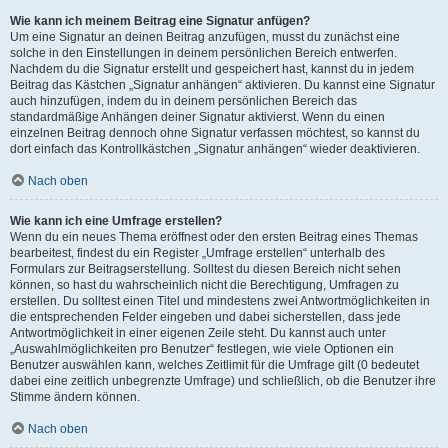
Wie kann ich meinem Beitrag eine Signatur anfügen?
Um eine Signatur an deinen Beitrag anzufügen, musst du zunächst eine
solche in den Einstellungen in deinem persönlichen Bereich entwerfen.
Nachdem du die Signatur erstellt und gespeichert hast, kannst du in jedem
Beitrag das Kästchen „Signatur anhängen“ aktivieren. Du kannst eine Signatur
auch hinzufügen, indem du in deinem persönlichen Bereich das
standardmäßige Anhängen deiner Signatur aktivierst. Wenn du einen
einzelnen Beitrag dennoch ohne Signatur verfassen möchtest, so kannst du
dort einfach das Kontrollkästchen „Signatur anhängen“ wieder deaktivieren.
Nach oben
Wie kann ich eine Umfrage erstellen?
Wenn du ein neues Thema eröffnest oder den ersten Beitrag eines Themas
bearbeitest, findest du ein Register „Umfrage erstellen“ unterhalb des
Formulars zur Beitragserstellung. Solltest du diesen Bereich nicht sehen
können, so hast du wahrscheinlich nicht die Berechtigung, Umfragen zu
erstellen. Du solltest einen Titel und mindestens zwei Antwortmöglichkeiten in
die entsprechenden Felder eingeben und dabei sicherstellen, dass jede
Antwortmöglichkeit in einer eigenen Zeile steht. Du kannst auch unter
„Auswahlmöglichkeiten pro Benutzer“ festlegen, wie viele Optionen ein
Benutzer auswählen kann, welches Zeitlimit für die Umfrage gilt (0 bedeutet
dabei eine zeitlich unbegrenzte Umfrage) und schließlich, ob die Benutzer ihre
Stimme ändern können.
Nach oben