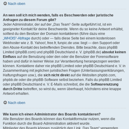
Nach oben
An wen soll ich mich wenden, falls es Beschwerden oder juristische
Anfragen zu diesem Forum gibt?
Jeder Administrator, der auf der „Das Team“-Seite aufgeführt ist, ist ein
geeigneter Kontakt für deine Beschwerde. Wenn du so keine Antwort erhältst,
solltest du den Besitzer der Domain kontaktieren (führe dazu eine
„WHOIS“-Abfrage
durch) oder — falls diese Seite bei einem kostenlosen
Webhoster wie z. B. Yahoo!, free.fr, funpic.de usw. liegt — den Support oder
den Abuse-Kontakt des betreffenden Dienstes. Bitte beachte, dass phpBB
Limited (phpBB.com) und phpBB Deutschland e. V. (phpBB.de)
absolut keinen
Einfluss
auf die Benutzung oder den oder die Benutzer der Forensoftware
haben und dafür in keiner Weise zur Verantwortung herangezogen werden
können. Kontaktiere daher nie phpBB Limited oder phpBB Deutschland e. V. in
Zusammenhang mit jeglichen juristischen Fragen (Unterlassungserklärungen,
Haftungsfragen usw.), die
sich nicht direkt
auf die Websiten phpbb.com,
phpbb.de oder die phpBB-Software selbst beziehen. Falls du phpBB Limited
oder phpBB Deutschland e. V. E-Mails schreibst, die die
Softwarenutzung
durch Dritte
betreffen, so wirst du, wenn überhaupt, höchstens eine knappe
Antwort erhalten.
Nach oben
Wie kann ich einen Administrator des Boards kontaktieren?
Alle Benutzer des Boards können das Kontaktformular nutzen, wenn die
Funktion durch die Board-Administration aktiviert wurde.
Mitglieder des Boards können zusätzlich den Link „Das Team“ verwenden.