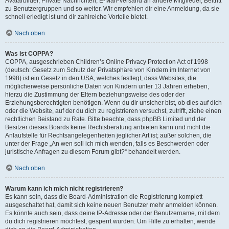
Avatarbilder, Private Nachrichten, E-Mail-Versand an andere Mitglieder, Beitritt
zu Benutzergruppen und so weiter. Wir empfehlen dir eine Anmeldung, da sie
schnell erledigt ist und dir zahlreiche Vorteile bietet.
Nach oben
Was ist COPPA?
COPPA, ausgeschrieben Children’s Online Privacy Protection Act of 1998
(deutsch: Gesetz zum Schutz der Privatsphäre von Kindern im Internet von
1998) ist ein Gesetz in den USA, welches festlegt, dass Websites, die
möglicherweise persönliche Daten von Kindern unter 13 Jahren erheben,
hierzu die Zustimmung der Eltern beziehungsweise des oder der
Erziehungsberechtigten benötigen. Wenn du dir unsicher bist, ob dies auf dich
oder die Website, auf der du dich zu registrieren versuchst, zutrifft, ziehe einen
rechtlichen Beistand zu Rate. Bitte beachte, dass phpBB Limited und der
Besitzer dieses Boards keine Rechtsberatung anbieten kann und nicht die
Anlaufstelle für Rechtsangelegenheiten jeglicher Art ist; außer solchen, die
unter der Frage „An wen soll ich mich wenden, falls es Beschwerden oder
juristische Anfragen zu diesem Forum gibt?“ behandelt werden.
Nach oben
Warum kann ich mich nicht registrieren?
Es kann sein, dass die Board-Administration die Registrierung komplett
ausgeschaltet hat, damit sich keine neuen Benutzer mehr anmelden können.
Es könnte auch sein, dass deine IP-Adresse oder der Benutzername, mit dem
du dich registrieren möchtest, gesperrt wurden. Um Hilfe zu erhalten, wende