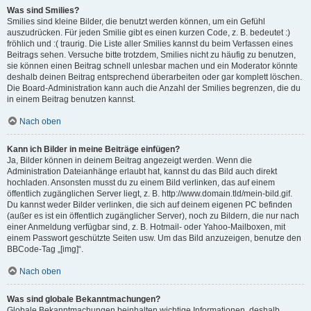
Was sind Smilies?
Smilies sind kleine Bilder, die benutzt werden können, um ein Gefühl
auszudrücken. Für jeden Smilie gibt es einen kurzen Code, z. B. bedeutet :)
fröhlich und :( traurig. Die Liste aller Smilies kannst du beim Verfassen eines
Beitrags sehen. Versuche bitte trotzdem, Smilies nicht zu häufig zu benutzen,
sie können einen Beitrag schnell unlesbar machen und ein Moderator könnte
deshalb deinen Beitrag entsprechend überarbeiten oder gar komplett löschen.
Die Board-Administration kann auch die Anzahl der Smilies begrenzen, die du
in einem Beitrag benutzen kannst.
Nach oben
Kann ich Bilder in meine Beiträge einfügen?
Ja, Bilder können in deinem Beitrag angezeigt werden. Wenn die
Administration Dateianhänge erlaubt hat, kannst du das Bild auch direkt
hochladen. Ansonsten musst du zu einem Bild verlinken, das auf einem
öffentlich zugänglichen Server liegt, z. B. http://www.domain.tld/mein-bild.gif.
Du kannst weder Bilder verlinken, die sich auf deinem eigenen PC befinden
(außer es ist ein öffentlich zugänglicher Server), noch zu Bildern, die nur nach
einer Anmeldung verfügbar sind, z. B. Hotmail- oder Yahoo-Mailboxen, mit
einem Passwort geschützte Seiten usw. Um das Bild anzuzeigen, benutze den
BBCode-Tag „[img]“.
Nach oben
Was sind globale Bekanntmachungen?
Globale Bekanntmachungen beinhalten wichtige Informationen, deshalb