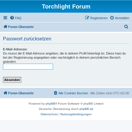
Torchlight Forum
FAQ
Registrieren
Anmelden
S
Foren-Übersicht
u
Passwort zurücksetzen
c
h
E-Mail-Adresse:
Du musst die E-Mail-Adresse angeben, die in deinem Profil hinterlegt ist. Diese hast du
e
bei der Registrierung angegeben oder nachträglich in deinem persönlichen Bereich
geändert.
Foren-Übersicht
Alle Cookies löschen
Alle Zeiten sind
UTC+01:00
Powered by
phpBB
® Forum Software © phpBB Limited
Deutsche Übersetzung durch
phpBB.de
Datenschutz
|
Nutzungsbedingungen