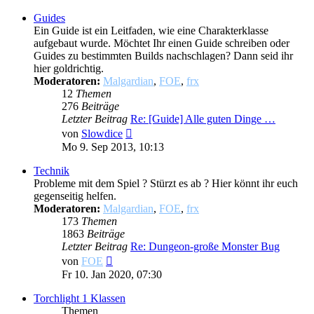
Guides
Ein Guide ist ein Leitfaden, wie eine Charakterklasse
aufgebaut wurde. Möchtet Ihr einen Guide schreiben oder
Guides zu bestimmten Builds nachschlagen? Dann seid ihr
hier goldrichtig.
Moderatoren:
Malgardian
,
FOE
,
frx
12
Themen
276
Beiträge
Letzter Beitrag
Re: [Guide] Alle guten Dinge …
Neuester
von
Slowdice
Beitrag
Mo 9. Sep 2013, 10:13
Technik
Probleme mit dem Spiel ? Stürzt es ab ? Hier könnt ihr euch
gegenseitig helfen.
Moderatoren:
Malgardian
,
FOE
,
frx
173
Themen
1863
Beiträge
Letzter Beitrag
Re: Dungeon-große Monster Bug
Neuester
von
FOE
Beitrag
Fr 10. Jan 2020, 07:30
Torchlight 1 Klassen
Themen