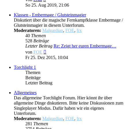
Beitrag
So 25. Aug 2019, 21:06
Klassen - Embermage / Glutsteinmagier
Diskutiert über die magische Fernkampfklasse Embermage /
Glutsteinmagier in diesem Unterforum.
Moderatoren:
Malgardian
,
FOE
,
frx
40
Themen
528
Beiträge
Letzter Beitrag
Re: Zeigt her euren Embermage…
Neuester
von
FOE
Beitrag
Fr 25. Dez 2015, 10:04
Torchlight 1
Themen
Beiträge
Letzter Beitrag
Allgemeines
Das allgemeine Torchlight Forum. Hier könnt ihr über
allgemeine Dinge diskutieren. Bitte keine Diskussionen zum
Singleplayer Modus. Dafür haben wir ein eigenes
Unterforum.
Moderatoren:
Malgardian
,
FOE
,
frx
281
Themen
2754
Beiträge