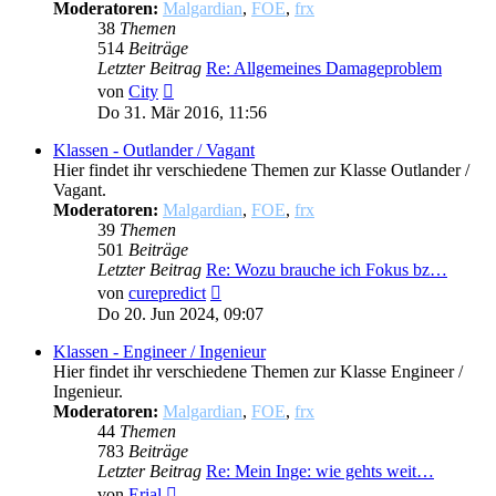
Moderatoren:
Malgardian
,
FOE
,
frx
38
Themen
514
Beiträge
Letzter Beitrag
Re: Allgemeines Damageproblem
Neuester
von
City
Beitrag
Do 31. Mär 2016, 11:56
Klassen - Outlander / Vagant
Hier findet ihr verschiedene Themen zur Klasse Outlander /
Vagant.
Moderatoren:
Malgardian
,
FOE
,
frx
39
Themen
501
Beiträge
Letzter Beitrag
Re: Wozu brauche ich Fokus bz…
Neuester
von
curepredict
Beitrag
Do 20. Jun 2024, 09:07
Klassen - Engineer / Ingenieur
Hier findet ihr verschiedene Themen zur Klasse Engineer /
Ingenieur.
Moderatoren:
Malgardian
,
FOE
,
frx
44
Themen
783
Beiträge
Letzter Beitrag
Re: Mein Inge: wie gehts weit…
Neuester
von
Erial