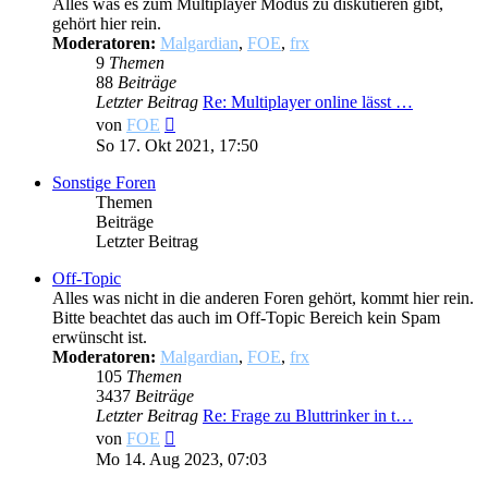
Alles was es zum Multiplayer Modus zu diskutieren gibt,
gehört hier rein.
Moderatoren:
Malgardian
,
FOE
,
frx
9
Themen
88
Beiträge
Letzter Beitrag
Re: Multiplayer online lässt …
Neuester
von
FOE
Beitrag
So 17. Okt 2021, 17:50
Sonstige Foren
Themen
Beiträge
Letzter Beitrag
Off-Topic
Alles was nicht in die anderen Foren gehört, kommt hier rein.
Bitte beachtet das auch im Off-Topic Bereich kein Spam
erwünscht ist.
Moderatoren:
Malgardian
,
FOE
,
frx
105
Themen
3437
Beiträge
Letzter Beitrag
Re: Frage zu Bluttrinker in t…
Neuester
von
FOE
Beitrag
Mo 14. Aug 2023, 07:03