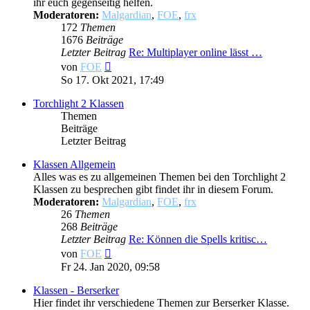
ihr euch gegenseitig helfen.
Moderatoren:
Malgardian
,
FOE
,
frx
172
Themen
1676
Beiträge
Letzter Beitrag
Re: Multiplayer online lässt …
Neuester
von
FOE
Beitrag
So 17. Okt 2021, 17:49
Torchlight 2 Klassen
Themen
Beiträge
Letzter Beitrag
Klassen Allgemein
Alles was es zu allgemeinen Themen bei den Torchlight 2
Klassen zu besprechen gibt findet ihr in diesem Forum.
Moderatoren:
Malgardian
,
FOE
,
frx
26
Themen
268
Beiträge
Letzter Beitrag
Re: Können die Spells kritisc…
Neuester
von
FOE
Beitrag
Fr 24. Jan 2020, 09:58
Klassen - Berserker
Hier findet ihr verschiedene Themen zur Berserker Klasse.