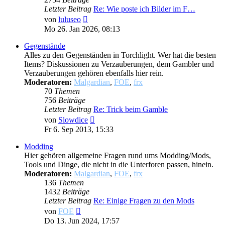
Letzter Beitrag
Re: Wie poste ich Bilder im F…
Neuester
von
luluseo
Beitrag
Mo 26. Jan 2026, 08:13
Gegenstände
Alles zu den Gegenständen in Torchlight. Wer hat die besten
Items? Diskussionen zu Verzauberungen, dem Gambler und
Verzauberungen gehören ebenfalls hier rein.
Moderatoren:
Malgardian
,
FOE
,
frx
70
Themen
756
Beiträge
Letzter Beitrag
Re: Trick beim Gamble
Neuester
von
Slowdice
Beitrag
Fr 6. Sep 2013, 15:33
Modding
Hier gehören allgemeine Fragen rund ums Modding/Mods,
Tools und Dinge, die nicht in die Unterforen passen, hinein.
Moderatoren:
Malgardian
,
FOE
,
frx
136
Themen
1432
Beiträge
Letzter Beitrag
Re: Einige Fragen zu den Mods
Neuester
von
FOE
Beitrag
Do 13. Jun 2024, 17:57