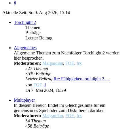
Suche
Aktuelle Zeit: So 9. Aug 2026, 15:14
Torchlight 2
Themen
Beiträge
Letzter Beitrag
Allgemeines
Allgemeine Themen zum Nachfolger Torchlight 2 werden
hier besprochen.
Moderatoren:
Malgardian
,
FOE
,
frx
227
Themen
3539
Beiträge
Letzter Beitrag
Re: Fähigkeiten torchlight 2 …
Neuester
von
FOE
Beitrag
Di 7. Mai 2024, 16:29
Multiplayer
In diesem Bereich findet ihr Gleichgesinnte für ein
gemeinsames Spiel oder zum Diskutieren darüber.
Moderatoren:
Malgardian
,
FOE
,
frx
54
Themen
458
Beiträge