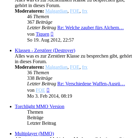
gehört in dieses Forum.
Moderatoren:
Malgardian
,
FOE
,
frx
46
Themen
367
Beiträge
Letzter Beitrag
Re: Welche zauber fürs Alchem…
Neuester
von
Tiquen
Beitrag
So 19. Aug 2012, 22:57
Klassen - Zerstörer (Destroyer)
Alles was es zur Zerstörer Klasse zu besprechen gibt, gehört
in dieses Forum.
Moderatoren:
Malgardian
,
FOE
,
frx
36
Themen
338
Beiträge
Letzter Beitrag
Re: Verschiedene Waffen-Ausrü…
Neuester
von
FOE
Beitrag
Mo 3. Feb 2014, 08:19
Torchlight MMO Version
Themen
Beiträge
Letzter Beitrag
Multiplayer (MMO)