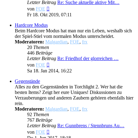
Letzter Beitrag
Re: Suche aktuelle aktive Mit…
Neuester
von
FOE
Beitrag
Fr 18. Okt 2019, 07:11
Hardcore Modus
Beim Hardcore Modus hat man nur ein Leben, weshalb sich
der Spiel-Stiel vom normalen Modus unterscheidet.
Moderatoren:
Malgardian
,
FOE
,
frx
20
Themen
446
Beiträge
Letzter Beitrag
Re: Friedhof der glorreichen …
Neuester
von
FOE
Beitrag
Sa 18. Jan 2014, 16:22
Gegenstände
Alles zu den Gegenständen in Torchlight 2. Wer hat die
besten Items? Zeigt her eure Uniques! Diskussionen zu
Verzauberungen und anderen Zaubern gehören ebenfalls hier
rein.
Moderatoren:
Malgardian
,
FOE
,
frx
92
Themen
767
Beiträge
Letzter Beitrag
Re: Gunnbrens / Stennbruns Au…
Neuester
von
FOE
Beitrag
Do 1. Jun 2017, 18:18