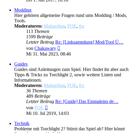
Modding
Hier gehören allgemeine Fragen rund ums Modding / Mods,
Tools.
Moderatoren:
Malgardian
,
FOE
,
frx
113
Themen
1599
Beiträge
Letzter Beitrag
Re: [Linksammlung] Mod/Tool Ü…
Neuester
von
Chakawary
Beitrag
Mi 31. Mai 2023, 08:46
Guides
Guides sind Anleitungen zum Spiel. Hier findet ihr aber auch
Tipps & Tricks zu Torchlight 2, sowie weitere Listen und
Informationen.
Moderatoren:
Malgardian
,
FOE
,
frx
36
Themen
489
Beiträge
Letzter Beitrag
Re: [Guide] Das Einmaleins de…
Neuester
von
FOE
Beitrag
Mi 10. Jul 2019, 14:03
Technik
Probleme mit Torchlight 2? Stürzt das Spiel ab? Hier könnt