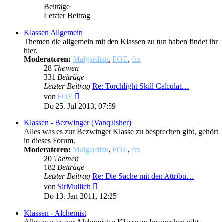
Beiträge
Letzter Beitrag
Klassen Allgemein
Themen die allgemein mit den Klassen zu tun haben findet ihr
hier.
Moderatoren:
Malgardian
,
FOE
,
frx
28
Themen
331
Beiträge
Letzter Beitrag
Re: Torchlight Skill Calculat…
Neuester
von
FOE
Beitrag
Do 25. Jul 2013, 07:59
Klassen - Bezwinger (Vanquisher)
Alles was es zur Bezwinger Klasse zu besprechen gibt, gehört
in dieses Forum.
Moderatoren:
Malgardian
,
FOE
,
frx
20
Themen
182
Beiträge
Letzter Beitrag
Re: Die Sache mit den Attribu…
Neuester
von
SirMullich
Beitrag
Do 13. Jan 2011, 12:25
Klassen - Alchemist
Alles was es zur Alchemisten Klasse zu besprechen gibt,