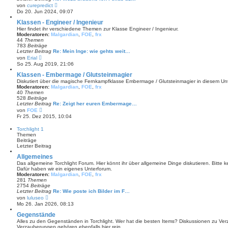
e
N
von
curepredict
i
e
Do 20. Jun 2024, 09:07
t
u
r
e
Klassen - Engineer / Ingenieur
a
s
Hier findet ihr verschiedene Themen zur Klasse Engineer / Ingenieur.
g
t
Moderatoren:
Malgardian
,
FOE
,
frx
e
44
Themen
r
783
Beiträge
B
Letzter Beitrag
Re: Mein Inge: wie gehts weit…
e
N
von
Erial
i
e
So 25. Aug 2019, 21:06
t
u
r
e
Klassen - Embermage / Glutsteinmagier
a
s
Diskutiert über die magische Fernkampfklasse Embermage / Glutsteinmagier in diesem Un
g
t
Moderatoren:
Malgardian
,
FOE
,
frx
e
40
Themen
r
528
Beiträge
B
Letzter Beitrag
Re: Zeigt her euren Embermage…
e
N
von
FOE
i
e
Fr 25. Dez 2015, 10:04
t
u
r
e
Torchlight 1
a
s
Themen
g
t
Beiträge
e
Letzter Beitrag
r
B
Allgemeines
e
Das allgemeine Torchlight Forum. Hier könnt ihr über allgemeine Dinge diskutieren. Bitte
i
Dafür haben wir ein eigenes Unterforum.
t
Moderatoren:
Malgardian
,
FOE
,
frx
r
281
Themen
a
2754
Beiträge
g
Letzter Beitrag
Re: Wie poste ich Bilder im F…
N
von
luluseo
e
Mo 26. Jan 2026, 08:13
u
e
Gegenstände
s
Alles zu den Gegenständen in Torchlight. Wer hat die besten Items? Diskussionen zu V
t
Verzauberungen gehören ebenfalls hier rein.