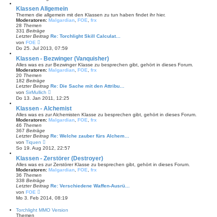
r
B
Klassen Allgemein
e
Themen die allgemein mit den Klassen zu tun haben findet ihr hier.
i
Moderatoren:
Malgardian
,
FOE
,
frx
t
28
Themen
r
331
Beiträge
a
Letzter Beitrag
Re: Torchlight Skill Calculat…
g
N
von
FOE
e
Do 25. Jul 2013, 07:59
u
e
Klassen - Bezwinger (Vanquisher)
s
Alles was es zur Bezwinger Klasse zu besprechen gibt, gehört in dieses Forum.
t
Moderatoren:
Malgardian
,
FOE
,
frx
e
20
Themen
r
182
Beiträge
B
Letzter Beitrag
Re: Die Sache mit den Attribu…
e
N
von
SirMullich
i
e
Do 13. Jan 2011, 12:25
t
u
r
e
Klassen - Alchemist
a
s
Alles was es zur Alchemisten Klasse zu besprechen gibt, gehört in dieses Forum.
g
t
Moderatoren:
Malgardian
,
FOE
,
frx
e
46
Themen
r
367
Beiträge
B
Letzter Beitrag
Re: Welche zauber fürs Alchem…
e
N
von
Tiquen
i
e
So 19. Aug 2012, 22:57
t
u
r
e
Klassen - Zerstörer (Destroyer)
a
s
Alles was es zur Zerstörer Klasse zu besprechen gibt, gehört in dieses Forum.
g
t
Moderatoren:
Malgardian
,
FOE
,
frx
e
36
Themen
r
338
Beiträge
B
Letzter Beitrag
Re: Verschiedene Waffen-Ausrü…
e
N
von
FOE
i
e
Mo 3. Feb 2014, 08:19
t
u
r
e
Torchlight MMO Version
a
s
Themen
g