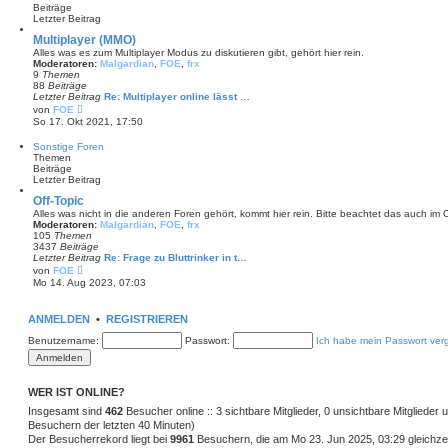
t
Beiträge
e
Letzter Beitrag
r
B
Multiplayer (MMO)
e
Alles was es zum Multiplayer Modus zu diskutieren gibt, gehört hier rein.
i
Moderatoren:
Malgardian
,
FOE
,
frx
t
9
Themen
r
88
Beiträge
a
Letzter Beitrag
Re: Multiplayer online lässt …
g
N
von
FOE
e
So 17. Okt 2021, 17:50
u
e
Sonstige Foren
s
Themen
t
Beiträge
e
Letzter Beitrag
r
B
Off-Topic
e
Alles was nicht in die anderen Foren gehört, kommt hier rein. Bitte beachtet das auch im 
i
Moderatoren:
Malgardian
,
FOE
,
frx
t
105
Themen
r
3437
Beiträge
a
Letzter Beitrag
Re: Frage zu Bluttrinker in t…
g
N
von
FOE
e
Mo 14. Aug 2023, 07:03
u
e
s
ANMELDEN
•
REGISTRIEREN
t
e
Benutzername:
Passwort:
Ich habe mein Passwort ver
r
B
e
i
t
WER IST ONLINE?
r
Insgesamt sind
a
462
Besucher online :: 3 sichtbare Mitglieder, 0 unsichtbare Mitglieder
g
Besuchern der letzten 40 Minuten)
Der Besucherrekord liegt bei
9961
Besuchern, die am Mo 23. Jun 2025, 03:29 gleichzei