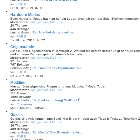
Letzter Beitrag
Re: Suche aktuelle aktive Mit…
e
N
von
FOE
i
e
Fr 18. Okt 2019, 07:11
t
u
r
e
Hardcore Modus
a
s
Beim Hardcore Modus hat man nur ein Leben, weshalb sich der Spiel-Stiel vom normalen
g
t
Moderatoren:
Malgardian
,
FOE
,
frx
e
20
Themen
r
446
Beiträge
B
Letzter Beitrag
Re: Friedhof der glorreichen …
e
N
von
FOE
i
e
Sa 18. Jan 2014, 16:22
t
u
r
e
Gegenstände
a
s
Alles zu den Gegenständen in Torchlight 2. Wer hat die besten Items? Zeigt her eure U
g
t
und anderen Zaubern gehören ebenfalls hier rein.
e
Moderatoren:
Malgardian
,
FOE
,
frx
r
92
Themen
B
767
Beiträge
e
Letzter Beitrag
Re: Gunnbrens / Stennbruns Au…
i
N
von
FOE
t
e
Do 1. Jun 2017, 18:18
r
u
a
e
Modding
g
s
Hier gehören allgemeine Fragen rund ums Modding / Mods, Tools.
t
Moderatoren:
Malgardian
,
FOE
,
frx
e
113
Themen
r
1599
Beiträge
B
Letzter Beitrag
Re: [Linksammlung] Mod/Tool Ü…
e
N
von
Chakawary
i
e
Mi 31. Mai 2023, 08:46
t
u
r
e
Guides
a
s
Guides sind Anleitungen zum Spiel. Hier findet ihr aber auch Tipps & Tricks zu Torchlight 
g
t
Moderatoren:
Malgardian
,
FOE
,
frx
e
36
Themen
r
489
Beiträge
B
Letzter Beitrag
Re: [Guide] Das Einmaleins de…
e
N
von
FOE
i
e