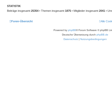
STATISTIK
Beiträge insgesamt
25354
• Themen insgesamt
1875
• Mitglieder insgesamt
2041
• Uns
Foren-Übersicht
Alle Coo
Powered by
phpBB
® Forum Software © phpBB Lim
Deutsche Übersetzung durch
phpBB.de
Datenschutz
|
Nutzungsbedingungen