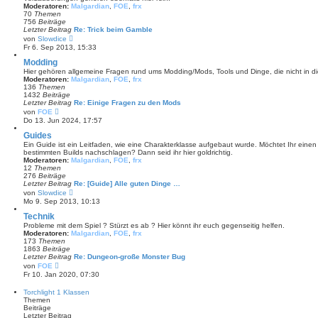
e
Moderatoren:
Malgardian
,
FOE
,
frx
r
70
Themen
B
756
Beiträge
e
Letzter Beitrag
Re: Trick beim Gamble
i
N
von
Slowdice
t
e
Fr 6. Sep 2013, 15:33
r
u
a
e
Modding
g
s
Hier gehören allgemeine Fragen rund ums Modding/Mods, Tools und Dinge, die nicht in di
t
Moderatoren:
Malgardian
,
FOE
,
frx
e
136
Themen
r
1432
Beiträge
B
Letzter Beitrag
Re: Einige Fragen zu den Mods
e
N
von
FOE
i
e
Do 13. Jun 2024, 17:57
t
u
r
e
Guides
a
s
Ein Guide ist ein Leitfaden, wie eine Charakterklasse aufgebaut wurde. Möchtet Ihr eine
g
t
bestimmten Builds nachschlagen? Dann seid ihr hier goldrichtig.
e
Moderatoren:
Malgardian
,
FOE
,
frx
r
12
Themen
B
276
Beiträge
e
Letzter Beitrag
Re: [Guide] Alle guten Dinge …
i
N
von
Slowdice
t
e
Mo 9. Sep 2013, 10:13
r
u
a
e
Technik
g
s
Probleme mit dem Spiel ? Stürzt es ab ? Hier könnt ihr euch gegenseitig helfen.
t
Moderatoren:
Malgardian
,
FOE
,
frx
e
173
Themen
r
1863
Beiträge
B
Letzter Beitrag
Re: Dungeon-große Monster Bug
e
N
von
FOE
i
e
Fr 10. Jan 2020, 07:30
t
u
r
e
Torchlight 1 Klassen
a
s
Themen
g
t
Beiträge
e
Letzter Beitrag