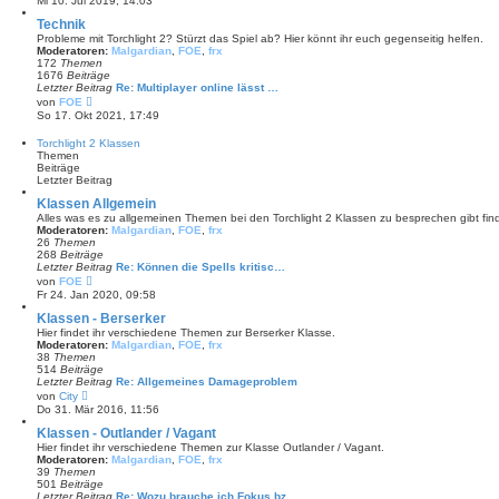
Mi 10. Jul 2019, 14:03
t
u
r
e
Technik
a
s
Probleme mit Torchlight 2? Stürzt das Spiel ab? Hier könnt ihr euch gegenseitig helfen.
g
t
Moderatoren:
Malgardian
,
FOE
,
frx
e
172
Themen
r
1676
Beiträge
B
Letzter Beitrag
Re: Multiplayer online lässt …
e
N
von
FOE
i
e
So 17. Okt 2021, 17:49
t
u
r
e
Torchlight 2 Klassen
a
s
Themen
g
t
Beiträge
e
Letzter Beitrag
r
B
Klassen Allgemein
e
Alles was es zu allgemeinen Themen bei den Torchlight 2 Klassen zu besprechen gibt find
i
Moderatoren:
Malgardian
,
FOE
,
frx
t
26
Themen
r
268
Beiträge
a
Letzter Beitrag
Re: Können die Spells kritisc…
g
N
von
FOE
e
Fr 24. Jan 2020, 09:58
u
e
Klassen - Berserker
s
Hier findet ihr verschiedene Themen zur Berserker Klasse.
t
Moderatoren:
Malgardian
,
FOE
,
frx
e
38
Themen
r
514
Beiträge
B
Letzter Beitrag
Re: Allgemeines Damageproblem
e
N
von
City
i
e
Do 31. Mär 2016, 11:56
t
u
r
e
Klassen - Outlander / Vagant
a
s
Hier findet ihr verschiedene Themen zur Klasse Outlander / Vagant.
g
t
Moderatoren:
Malgardian
,
FOE
,
frx
e
39
Themen
r
501
Beiträge
B
Letzter Beitrag
Re: Wozu brauche ich Fokus bz…