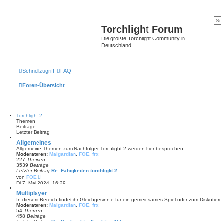
Torchlight Forum
Die größte Torchlight Community in
Deutschland
Schnellzugriff
FAQ
Foren-Übersicht
Torchlight 2
Themen
Beiträge
Letzter Beitrag
Allgemeines
Allgemeine Themen zum Nachfolger Torchlight 2 werden hier besprochen.
Moderatoren:
Malgardian
,
FOE
,
frx
227
Themen
3539
Beiträge
Letzter Beitrag
Re: Fähigkeiten torchlight 2 …
N
von
FOE
e
Di 7. Mai 2024, 16:29
u
e
Multiplayer
s
In diesem Bereich findet ihr Gleichgesinnte für ein gemeinsames Spiel oder zum Diskutier
t
Moderatoren:
Malgardian
,
FOE
,
frx
e
54
Themen
r
458
Beiträge
B