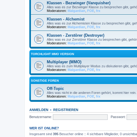
Klassen - Bezwinger (Vanquisher)
Alles was es zur Bezwinger Klasse zu besprechen gibt, gehö
Moderatoren:
Malgardian
,
FOE
,
frx
Klassen - Alchemist
Alles was es zur Alchemisten Klasse zu besprechen gibt, geh
Moderatoren:
Malgardian
,
FOE
,
frx
Klassen - Zerstörer (Destroyer)
Alles was es zur Zerstörer Klasse zu besprechen gibt, gehör
Moderatoren:
Malgardian
,
FOE
,
frx
TORCHLIGHT MMO VERSION
Multiplayer (MMO)
Alles was es zum Multiplayer Modus zu diskutieren gibt, gehör
Moderatoren:
Malgardian
,
FOE
,
frx
SONSTIGE FOREN
Off-Topic
Alles was nicht in die anderen Foren gehört, kommt hier rein
Moderatoren:
Malgardian
,
FOE
,
frx
ANMELDEN
•
REGISTRIEREN
Benutzername:
Passwort:
WER IST ONLINE?
Insgesamt sind
395
Besucher online :: 4 sichtbare Mitglieder, 0 unsicht