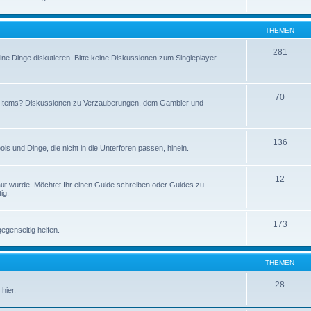
THEMEN
281
ine Dinge diskutieren. Bitte keine Diskussionen zum Singleplayer
70
en Items? Diskussionen zu Verzauberungen, dem Gambler und
136
 und Dinge, die nicht in die Unterforen passen, hinein.
12
baut wurde. Möchtet Ihr einen Guide schreiben oder Guides zu
ig.
173
egenseitig helfen.
THEMEN
28
hier.