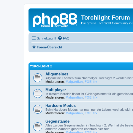
Torchlight Forum
Die größte Torchlight Community in
Schnellzugriff
FAQ
Foren-Übersicht
TORCHLIGHT 2
Allgemeines
Allgemeine Themen zum Nachfolger Torchlight 2 werden hie
Moderatoren:
Malgardian
,
FOE
,
frx
Multiplayer
In diesem Bereich findet ihr Gleichgesinnte für ein gemeinsa
Moderatoren:
Malgardian
,
FOE
,
frx
Hardcore Modus
Beim Hardcore Modus hat man nur ein Leben, weshalb sich d
Moderatoren:
Malgardian
,
FOE
,
frx
Gegenstände
Alles zu den Gegenständen in Torchlight 2. Wer hat die bes
anderen Zaubern gehören ebenfalls hier rein.
Moderatoren:
Malgardian
,
FOE
,
frx