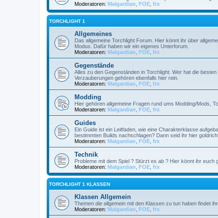
Moderatoren:
Malgardian
,
FOE
,
frx
TORCHLIGHT 1
Allgemeines
Das allgemeine Torchlight Forum. Hier könnt ihr über allgeme
Modus. Dafür haben wir ein eigenes Unterforum.
Moderatoren:
Malgardian
,
FOE
,
frx
Gegenstände
Alles zu den Gegenständen in Torchlight. Wer hat die best
Verzauberungen gehören ebenfalls hier rein.
Moderatoren:
Malgardian
,
FOE
,
frx
Modding
Hier gehören allgemeine Fragen rund ums Modding/Mods, Tools
Moderatoren:
Malgardian
,
FOE
,
frx
Guides
Ein Guide ist ein Leitfaden, wie eine Charakterklasse aufge
bestimmten Builds nachschlagen? Dann seid ihr hier goldricht
Moderatoren:
Malgardian
,
FOE
,
frx
Technik
Probleme mit dem Spiel ? Stürzt es ab ? Hier könnt ihr euch g
Moderatoren:
Malgardian
,
FOE
,
frx
TORCHLIGHT 1 KLASSEN
Klassen Allgemein
Themen die allgemein mit den Klassen zu tun haben findet ihr 
Moderatoren:
Malgardian
,
FOE
,
frx