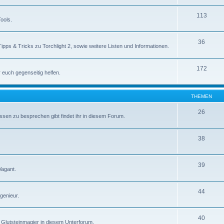
113
ools.
36
Tipps & Tricks zu Torchlight 2, sowie weitere Listen und Informationen.
172
r euch gegenseitig helfen.
THEMEN
26
ssen zu besprechen gibt findet ihr in diesem Forum.
38
39
Vagant.
44
genieur.
40
Glutsteinmagier in diesem Unterforum.