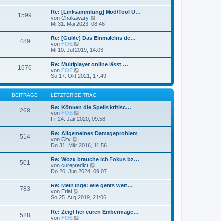
r
e
r
B
s
a
Re: [Linksammlung] Mod/Tool Ü…
e
1599
t
g
N
von
Chakawary
i
e
e
Mi 31. Mai 2023, 08:46
t
r
u
r
B
e
a
Re: [Guide] Das Einmaleins de…
e
489
s
g
N
von
FOE
i
t
e
Mi 10. Jul 2019, 14:03
t
e
u
r
r
e
a
Re: Multiplayer online lässt …
B
1676
s
g
N
von
FOE
e
t
e
So 17. Okt 2021, 17:49
i
e
u
t
r
e
r
B
s
a
BEITRÄGE
LETZTER BEITRAG
e
t
g
i
e
Re: Können die Spells kritisc…
t
268
r
N
von
FOE
r
B
e
Fr 24. Jan 2020, 09:58
a
e
u
g
i
e
Re: Allgemeines Damageproblem
t
514
s
N
von
City
r
t
e
Do 31. Mär 2016, 11:56
a
e
u
g
r
e
Re: Wozu brauche ich Fokus bz…
B
501
s
N
von
curepredict
e
t
e
Do 20. Jun 2024, 09:07
i
e
u
t
r
e
r
Re: Mein Inge: wie gehts weit…
B
783
s
a
N
von
Erial
e
t
g
e
So 25. Aug 2019, 21:06
i
e
u
t
r
e
r
Re: Zeigt her euren Embermage…
B
528
s
a
N
von
FOE
e
t