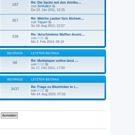
e
Re: Die Sache mit den Attribu…
t
182
s
N
von
SirMullich
r
t
e
Do 13. Jan 2011, 12:25
a
e
u
g
r
e
Re: Welche zauber fürs Alchem…
B
367
s
N
von
Tiquen
e
t
e
So 19. Aug 2012, 22:57
i
e
u
t
r
e
r
Re: Verschiedene Waffen-Ausrü…
B
338
s
a
N
von
FOE
e
t
g
e
Mo 3. Feb 2014, 08:19
i
e
u
t
r
e
r
B
s
a
BEITRÄGE
LETZTER BEITRAG
e
t
g
i
e
Re: Multiplayer online lässt …
t
88
r
N
von
FOE
r
B
e
So 17. Okt 2021, 17:50
a
e
u
g
i
e
t
s
BEITRÄGE
LETZTER BEITRAG
r
t
a
e
Re: Frage zu Bluttrinker in t…
g
3437
r
N
von
FOE
B
e
Mo 14. Aug 2023, 07:03
e
u
i
e
t
s
r
t
a
e
g
r
B
e
i
t
r