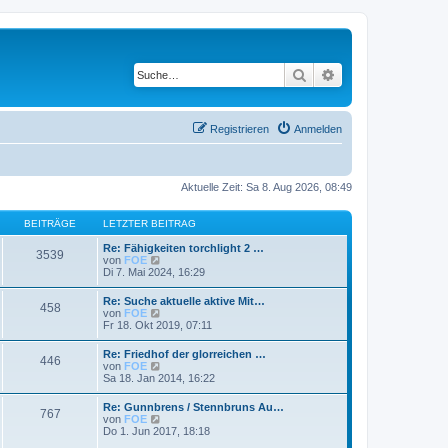
Suche
Erweiterte Suche
Registrieren
Anmelden
Aktuelle Zeit: Sa 8. Aug 2026, 08:49
BEITRÄGE
LETZTER BEITRAG
Re: Fähigkeiten torchlight 2 …
3539
N
von
FOE
e
Di 7. Mai 2024, 16:29
u
e
Re: Suche aktuelle aktive Mit…
458
s
N
von
FOE
t
e
Fr 18. Okt 2019, 07:11
e
u
r
e
Re: Friedhof der glorreichen …
B
446
s
N
von
FOE
e
t
e
Sa 18. Jan 2014, 16:22
i
e
u
t
r
e
r
Re: Gunnbrens / Stennbruns Au…
B
767
s
a
N
von
FOE
e
t
g
e
Do 1. Jun 2017, 18:18
i
e
u
t