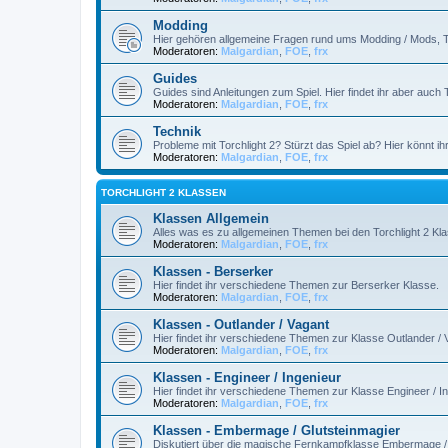
Modding
Hier gehören allgemeine Fragen rund ums Modding / Mods, T
Moderatoren:
Malgardian
,
FOE
,
frx
Guides
Guides sind Anleitungen zum Spiel. Hier findet ihr aber auch 
Moderatoren:
Malgardian
,
FOE
,
frx
Technik
Probleme mit Torchlight 2? Stürzt das Spiel ab? Hier könnt ih
Moderatoren:
Malgardian
,
FOE
,
frx
TORCHLIGHT 2 KLASSEN
Klassen Allgemein
Alles was es zu allgemeinen Themen bei den Torchlight 2 Kla
Moderatoren:
Malgardian
,
FOE
,
frx
Klassen - Berserker
Hier findet ihr verschiedene Themen zur Berserker Klasse.
Moderatoren:
Malgardian
,
FOE
,
frx
Klassen - Outlander / Vagant
Hier findet ihr verschiedene Themen zur Klasse Outlander / 
Moderatoren:
Malgardian
,
FOE
,
frx
Klassen - Engineer / Ingenieur
Hier findet ihr verschiedene Themen zur Klasse Engineer / In
Moderatoren:
Malgardian
,
FOE
,
frx
Klassen - Embermage / Glutsteinmagier
Diskutiert über die magische Fernkampfklasse Embermage / 