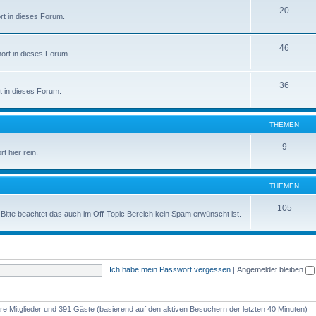
20
rt in dieses Forum.
46
ört in dieses Forum.
36
t in dieses Forum.
THEMEN
9
t hier rein.
THEMEN
105
. Bitte beachtet das auch im Off-Topic Bereich kein Spam erwünscht ist.
Ich habe mein Passwort vergessen
|
Angemeldet bleiben
bare Mitglieder und 391 Gäste (basierend auf den aktiven Besuchern der letzten 40 Minuten)