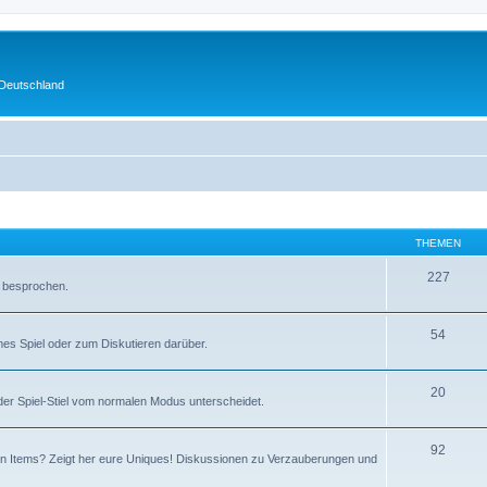
 Deutschland
THEMEN
227
r besprochen.
54
mes Spiel oder zum Diskutieren darüber.
20
er Spiel-Stiel vom normalen Modus unterscheidet.
92
ten Items? Zeigt her eure Uniques! Diskussionen zu Verzauberungen und