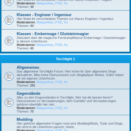
Moderatoren:
Malgardian
,
FOE
,
frx
Themen:
39
Klassen - Engineer / Ingenieur
Hier findet ihr verschiedene Themen zur Klasse Engineer / Ingenieur.
Moderatoren:
Malgardian
,
FOE
,
frx
Themen:
44
Klassen - Embermage / Glutsteinmagier
Diskutiert über die magische Fernkampfklasse Embermage / Glutsteinmagier
in diesem Unterforum.
Moderatoren:
Malgardian
,
FOE
,
frx
Themen:
40
Torchlight 1
Allgemeines
Das allgemeine Torchlight Forum. Hier könnt ihr über allgemeine Dinge
diskutieren. Bitte keine Diskussionen zum Singleplayer Modus. Dafür haben
wir ein eigenes Unterforum.
Moderatoren:
Malgardian
,
FOE
,
frx
Themen:
281
Gegenstände
Alles zu den Gegenständen in Torchlight. Wer hat die besten Items?
Diskussionen zu Verzauberungen, dem Gambler und Verzauberungen
gehören ebenfalls hier rein.
Moderatoren:
Malgardian
,
FOE
,
frx
Themen:
70
Modding
Hier gehören allgemeine Fragen rund ums Modding/Mods, Tools und Dinge,
die nicht in die Unterforen passen, hinein.
Moderatoren:
Malgardian
,
FOE
,
frx