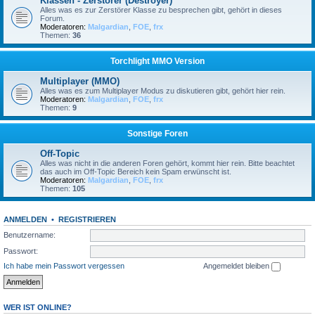
Klassen - Zerstörer (Destroyer)
Alles was es zur Zerstörer Klasse zu besprechen gibt, gehört in dieses
Forum.
Moderatoren:
Malgardian
,
FOE
,
frx
Themen:
36
Torchlight MMO Version
Multiplayer (MMO)
Alles was es zum Multiplayer Modus zu diskutieren gibt, gehört hier rein.
Moderatoren:
Malgardian
,
FOE
,
frx
Themen:
9
Sonstige Foren
Off-Topic
Alles was nicht in die anderen Foren gehört, kommt hier rein. Bitte beachtet
das auch im Off-Topic Bereich kein Spam erwünscht ist.
Moderatoren:
Malgardian
,
FOE
,
frx
Themen:
105
ANMELDEN
•
REGISTRIEREN
Benutzername:
Passwort:
Ich habe mein Passwort vergessen
Angemeldet bleiben
WER IST ONLINE?