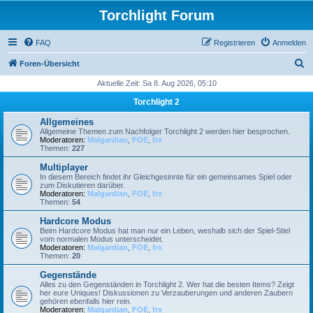
Torchlight Forum
FAQ
Registrieren
Anmelden
S
Foren-Übersicht
u
Aktuelle Zeit: Sa 8. Aug 2026, 05:10
c
Torchlight 2
h
Allgemeines
e
Allgemeine Themen zum Nachfolger Torchlight 2 werden hier besprochen.
Moderatoren:
Malgardian
,
FOE
,
frx
Themen:
227
Multiplayer
In diesem Bereich findet ihr Gleichgesinnte für ein gemeinsames Spiel oder
zum Diskutieren darüber.
Moderatoren:
Malgardian
,
FOE
,
frx
Themen:
54
Hardcore Modus
Beim Hardcore Modus hat man nur ein Leben, weshalb sich der Spiel-Stiel
vom normalen Modus unterscheidet.
Moderatoren:
Malgardian
,
FOE
,
frx
Themen:
20
Gegenstände
Alles zu den Gegenständen in Torchlight 2. Wer hat die besten Items? Zeigt
her eure Uniques! Diskussionen zu Verzauberungen und anderen Zaubern
gehören ebenfalls hier rein.
Moderatoren:
Malgardian
,
FOE
,
frx