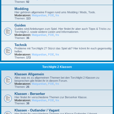
Themen:
92
Modding
Hier gehören allgemeine Fragen rund ums Modding / Mods, Tools.
Moderatoren:
Malgardian
,
FOE
,
frx
Themen:
113
Guides
Guides sind Anleitungen zum Spiel. Hier findet ihr aber auch Tipps & Tricks zu
Torchlight 2, sowie weitere Listen und Informationen.
Moderatoren:
Malgardian
,
FOE
,
frx
Themen:
36
Technik
Probleme mit Torchlight 2? Stürzt das Spiel ab? Hier könnt ihr euch gegenseitig
helfen.
Moderatoren:
Malgardian
,
FOE
,
frx
Themen:
172
Torchlight 2 Klassen
Klassen Allgemein
Alles was es zu allgemeinen Themen bei den Torchlight 2 Klassen zu
besprechen gibt findet ihr in diesem Forum.
Moderatoren:
Malgardian
,
FOE
,
frx
Themen:
26
Klassen - Berserker
Hier findet ihr verschiedene Themen zur Berserker Klasse.
Moderatoren:
Malgardian
,
FOE
,
frx
Themen:
38
Klassen - Outlander / Vagant
Hier findet ihr verschiedene Themen zur Klasse Outlander / Vagant.