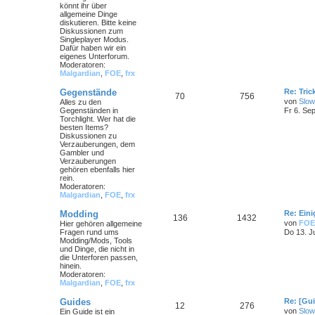
könnt ihr über
allgemeine Dinge
diskutieren. Bitte keine
Diskussionen zum
Singleplayer Modus.
Dafür haben wir ein
eigenes Unterforum.
Moderatoren:
Malgardian
,
FOE
,
frx
Gegenstände
Re: Tri
70
756
von
Slow
Alles zu den
Gegenständen in
Fr 6. Se
Torchlight. Wer hat die
besten Items?
Diskussionen zu
Verzauberungen, dem
Gambler und
Verzauberungen
gehören ebenfalls hier
rein.
Moderatoren:
Malgardian
,
FOE
,
frx
Modding
Re: Ein
136
1432
von
FOE
Hier gehören allgemeine
Fragen rund ums
Do 13. J
Modding/Mods, Tools
und Dinge, die nicht in
die Unterforen passen,
hinein.
Moderatoren:
Malgardian
,
FOE
,
frx
Guides
Re: [Gu
12
276
von
Slow
Ein Guide ist ein