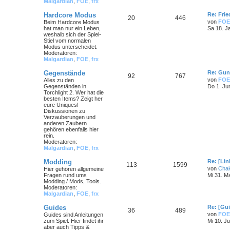
Malgardian
,
FOE
,
frx
Hardcore Modus
Re: Frie
20
446
von
FOE
Beim Hardcore Modus
hat man nur ein Leben,
Sa 18. J
weshalb sich der Spiel-
Stiel vom normalen
Modus unterscheidet.
Moderatoren:
Malgardian
,
FOE
,
frx
Gegenstände
Re: Gun
92
767
von
FOE
Alles zu den
Gegenständen in
Do 1. Ju
Torchlight 2. Wer hat die
besten Items? Zeigt her
eure Uniques!
Diskussionen zu
Verzauberungen und
anderen Zaubern
gehören ebenfalls hier
rein.
Moderatoren:
Malgardian
,
FOE
,
frx
Modding
Re: [Li
113
1599
von
Cha
Hier gehören allgemeine
Fragen rund ums
Mi 31. M
Modding / Mods, Tools.
Moderatoren:
Malgardian
,
FOE
,
frx
Guides
Re: [Gu
36
489
von
FOE
Guides sind Anleitungen
zum Spiel. Hier findet ihr
Mi 10. Ju
aber auch Tipps &