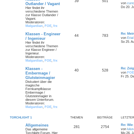
39
501
von
cure
Outlander / Vagant
Do 20. J
Hier findet ihr
verschiedene Themen
zur Klasse Outlander /
Vagant.
Moderatoren:
Malgardian
,
FOE
,
frx
Klassen - Engineer
Re: Mei
44
783
von
Erial
/ Ingenieur
So 25. A
Hier findet ihr
verschiedene Themen
zur Klasse Engineer /
Ingenieur.
Moderatoren:
Malgardian
,
FOE
,
frx
Klassen -
Re: Zei
40
528
von
FOE
Embermage /
Fr 25. D
Glutsteinmagier
Diskutiert über die
magische
Fernkampfklasse
Embermage /
Glutsteinmagier in
diesem Unterforum.
Moderatoren:
Malgardian
,
FOE
,
frx
TORCHLIGHT 1
THEMEN
BEITRÄGE
LETZTER
Allgemeines
Re: Wie 
281
2754
von
lulu
Das allgemeine
Torchlight Forum. Hier
Mo 26. J