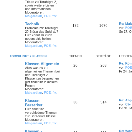
Tricks zu Torchlight 2,
sowie weitere Listen
und Informationen.
Moderatoren:
Malgardian
,
FOE
,
frx
Technik
Re: Mult
172
1676
von
FOE
Probleme mit Torchlight
2? Stürzt das Spiel ab?
So 17. O
Hier könnt ihr euch
gegenseitig helfen.
Moderatoren:
Malgardian
,
FOE
,
frx
TORCHLIGHT 2 KLASSEN
THEMEN
BEITRÄGE
LETZTER
Klassen Allgemein
Re: Könn
26
268
von
FOE
Alles was es zu
allgemeinen Themen bei
Fr 24. J
den Torchlight 2
Klassen zu besprechen
gibt findet ihr in diesem
Forum.
Moderatoren:
Malgardian
,
FOE
,
frx
Klassen -
Re: All
38
514
von
City
Berserker
Do 31. M
Hier findet ihr
verschiedene Themen
zur Berserker Klasse.
Moderatoren:
Malgardian
,
FOE
,
frx
Klassen -
Re: Woz