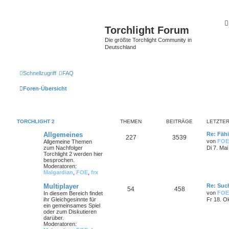
Torchlight Forum
Die größte Torchlight Community in
Deutschland
Schnellzugriff
FAQ
Foren-Übersicht
TORCHLIGHT 2
THEMEN
BEITRÄGE
LETZTER
Allgemeines
Re: Fähi
227
3539
von
FOE
Allgemeine Themen
zum Nachfolger
Di 7. Mai
Torchlight 2 werden hier
besprochen.
Moderatoren:
Malgardian
,
FOE
,
frx
Multiplayer
Re: Such
54
458
von
FOE
In diesem Bereich findet
ihr Gleichgesinnte für
Fr 18. O
ein gemeinsames Spiel
oder zum Diskutieren
darüber.
Moderatoren: