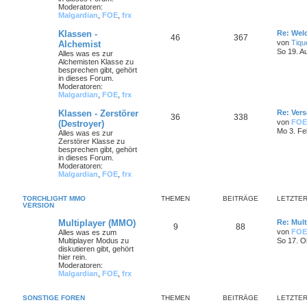
Moderatoren:
Malgardian
,
FOE
,
frx
Klassen -
Re: Wel
46
367
von
Tiqu
Alchemist
So 19. A
Alles was es zur
Alchemisten Klasse zu
besprechen gibt, gehört
in dieses Forum.
Moderatoren:
Malgardian
,
FOE
,
frx
Klassen - Zerstörer
Re: Ver
36
338
von
FOE
(Destroyer)
Mo 3. Fe
Alles was es zur
Zerstörer Klasse zu
besprechen gibt, gehört
in dieses Forum.
Moderatoren:
Malgardian
,
FOE
,
frx
TORCHLIGHT MMO
THEMEN
BEITRÄGE
LETZTER
VERSION
Multiplayer (MMO)
Re: Mult
9
88
von
FOE
Alles was es zum
Multiplayer Modus zu
So 17. O
diskutieren gibt, gehört
hier rein.
Moderatoren:
Malgardian
,
FOE
,
frx
SONSTIGE FOREN
THEMEN
BEITRÄGE
LETZTER