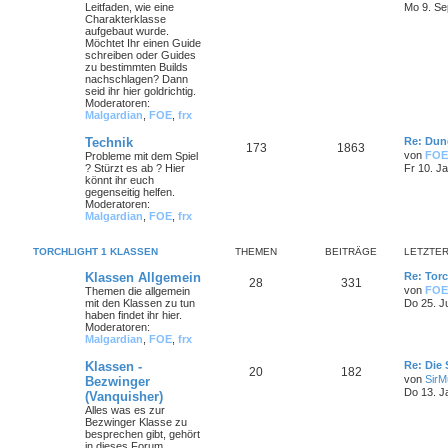
Leitfaden, wie eine
Mo 9. Se
Charakterklasse
aufgebaut wurde.
Möchtet Ihr einen Guide
schreiben oder Guides
zu bestimmten Builds
nachschlagen? Dann
seid ihr hier goldrichtig.
Moderatoren:
Malgardian
,
FOE
,
frx
Technik
Re: Dun
173
1863
von
FOE
Probleme mit dem Spiel
? Stürzt es ab ? Hier
Fr 10. J
könnt ihr euch
gegenseitig helfen.
Moderatoren:
Malgardian
,
FOE
,
frx
TORCHLIGHT 1 KLASSEN
THEMEN
BEITRÄGE
LETZTER
Klassen Allgemein
Re: Torc
28
331
von
FOE
Themen die allgemein
mit den Klassen zu tun
Do 25. J
haben findet ihr hier.
Moderatoren:
Malgardian
,
FOE
,
frx
Klassen -
Re: Die
20
182
von
SirMu
Bezwinger
Do 13. J
(Vanquisher)
Alles was es zur
Bezwinger Klasse zu
besprechen gibt, gehört
in dieses Forum.