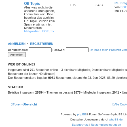
Off-Topic
Re: Frag
105
3437
von
FOE
Alles was nicht in die
anderen Foren gehört,
Mo 14. A
kommt hier rein. Bitte
beachtet das auch im
Off-Topic Bereich kein
Spam erwünscht ist.
Moderatoren:
Malgardian
,
FOE
,
frx
ANMELDEN
•
REGISTRIEREN
Benutzername:
Passwort:
Ich habe mein Passwort ver
WER IST ONLINE?
Insgesamt sind
791
Besucher online :: 3 sichtbare Mitglieder, 0 unsichtbare Mitglieder
Besuchern der letzten 40 Minuten)
Der Besucherrekord liegt bei
9961
Besuchern, die am Mo 23. Jun 2025, 03:29 gleichzei
STATISTIK
Beiträge insgesamt
25354
• Themen insgesamt
1875
• Mitglieder insgesamt
2041
• Uns
Foren-Übersicht
Alle Coo
Powered by
phpBB
® Forum Software © phpBB Lim
Deutsche Übersetzung durch
phpBB.de
Datenschutz
|
Nutzungsbedingungen