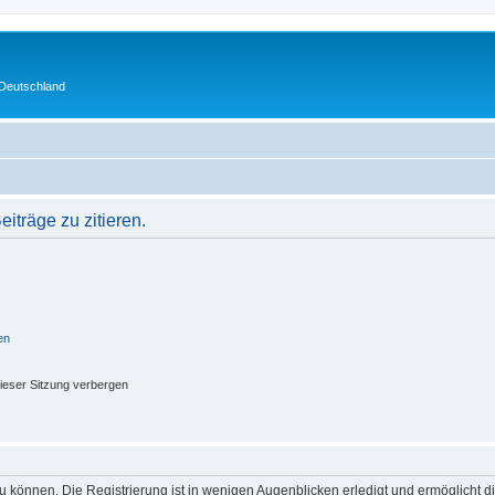
 Deutschland
träge zu zitieren.
en
ieser Sitzung verbergen
 können. Die Registrierung ist in wenigen Augenblicken erledigt und ermöglicht di