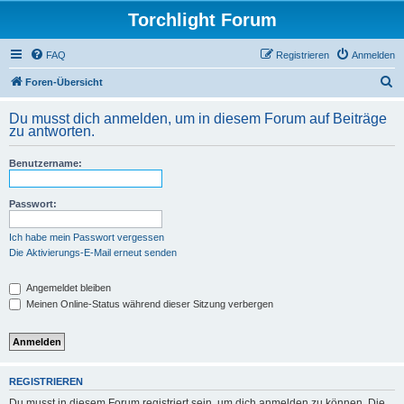
Torchlight Forum
FAQ
Registrieren
Anmelden
S
Foren-Übersicht
u
Du musst dich anmelden, um in diesem Forum auf Beiträge
c
zu antworten.
h
Benutzername:
e
Passwort:
Ich habe mein Passwort vergessen
Die Aktivierungs-E-Mail erneut senden
Angemeldet bleiben
Meinen Online-Status während dieser Sitzung verbergen
REGISTRIEREN
Du musst in diesem Forum registriert sein, um dich anmelden zu können. Die