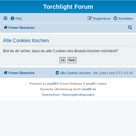
Torchlight Forum
FAQ
Registrieren
Anmelden
S
Foren-Übersicht
u
Alle Cookies löschen
c
h
Bist du dir sicher, dass du alle Cookies des Boards löschen möchtest?
e
Foren-Übersicht
Alle Cookies löschen
Alle Zeiten sind
UTC+01:00
Powered by
phpBB
® Forum Software © phpBB Limited
Deutsche Übersetzung durch
phpBB.de
Datenschutz
|
Nutzungsbedingungen