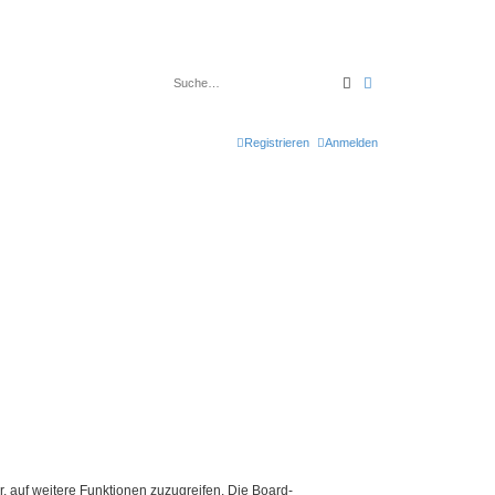
Suche
Erweiterte Suche
Registrieren
Anmelden
r, auf weitere Funktionen zuzugreifen. Die Board-