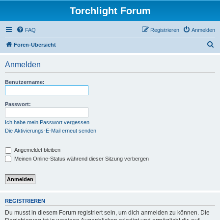
Torchlight Forum
FAQ
Registrieren
Anmelden
S
Foren-Übersicht
u
Anmelden
c
h
Benutzername:
e
Passwort:
Ich habe mein Passwort vergessen
Die Aktivierungs-E-Mail erneut senden
Angemeldet bleiben
Meinen Online-Status während dieser Sitzung verbergen
REGISTRIEREN
Du musst in diesem Forum registriert sein, um dich anmelden zu können. Die