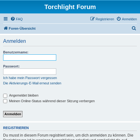
Torchlight Forum
FAQ
Registrieren
Anmelden
S
Foren-Übersicht
u
Anmelden
c
h
Benutzername:
e
Passwort:
Ich habe mein Passwort vergessen
Die Aktivierungs-E-Mail erneut senden
Angemeldet bleiben
Meinen Online-Status während dieser Sitzung verbergen
REGISTRIEREN
Du musst in diesem Forum registriert sein, um dich anmelden zu können. Die