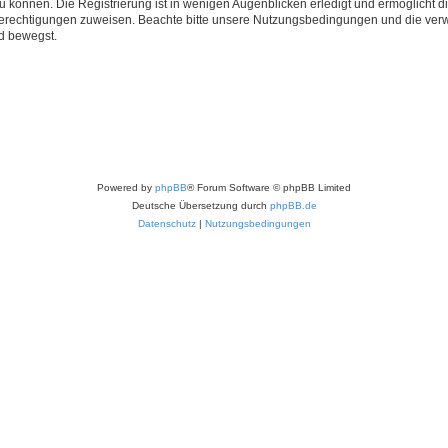
 können. Die Registrierung ist in wenigen Augenblicken erledigt und ermöglicht di
 Berechtigungen zuweisen. Beachte bitte unsere Nutzungsbedingungen und die verwa
d bewegst.
Powered by
phpBB
® Forum Software © phpBB Limited
Deutsche Übersetzung durch
phpBB.de
Datenschutz
|
Nutzungsbedingungen