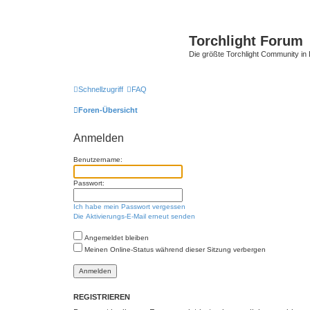
Torchlight Forum
Die größte Torchlight Community in
Schnellzugriff
FAQ
Foren-Übersicht
Anmelden
Benutzername:
Passwort:
Ich habe mein Passwort vergessen
Die Aktivierungs-E-Mail erneut senden
Angemeldet bleiben
Meinen Online-Status während dieser Sitzung verbergen
REGISTRIEREN