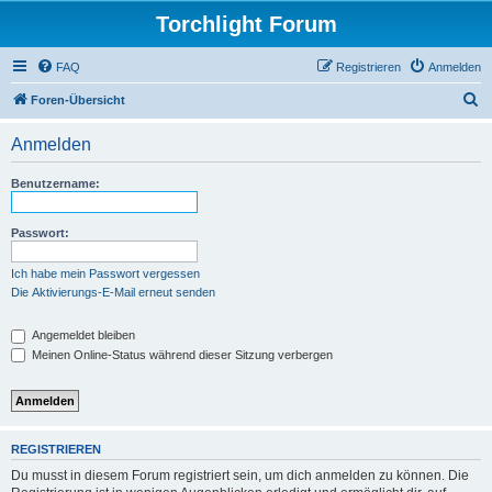
Torchlight Forum
FAQ
Registrieren
Anmelden
S
Foren-Übersicht
u
Anmelden
c
h
Benutzername:
e
Passwort:
Ich habe mein Passwort vergessen
Die Aktivierungs-E-Mail erneut senden
Angemeldet bleiben
Meinen Online-Status während dieser Sitzung verbergen
REGISTRIEREN
Du musst in diesem Forum registriert sein, um dich anmelden zu können. Die