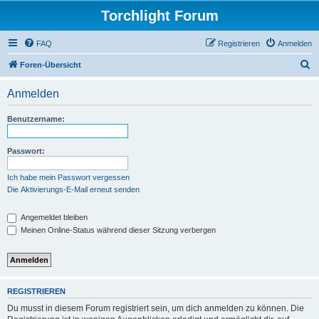
Torchlight Forum
FAQ
Registrieren
Anmelden
S
Foren-Übersicht
u
Anmelden
c
h
Benutzername:
e
Passwort:
Ich habe mein Passwort vergessen
Die Aktivierungs-E-Mail erneut senden
Angemeldet bleiben
Meinen Online-Status während dieser Sitzung verbergen
REGISTRIEREN
Du musst in diesem Forum registriert sein, um dich anmelden zu können. Die