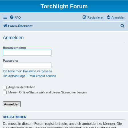
Torchlight Forum
FAQ
Registrieren
Anmelden
S
Foren-Übersicht
u
Anmelden
c
h
Benutzername:
e
Passwort:
Ich habe mein Passwort vergessen
Die Aktivierungs-E-Mail erneut senden
Angemeldet bleiben
Meinen Online-Status während dieser Sitzung verbergen
REGISTRIEREN
Du musst in diesem Forum registriert sein, um dich anmelden zu können. Die