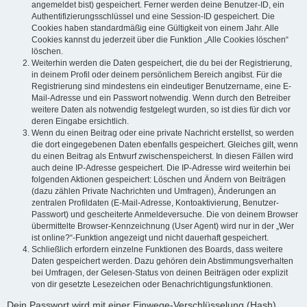
angemeldet bist) gespeichert. Ferner werden deine Benutzer-ID, ein
Authentifizierungsschlüssel und eine Session-ID gespeichert. Die
Cookies haben standardmäßig eine Gültigkeit von einem Jahr. Alle
Cookies kannst du jederzeit über die Funktion „Alle Cookies löschen“
löschen.
Weiterhin werden die Daten gespeichert, die du bei der Registrierung,
in deinem Profil oder deinem persönlichem Bereich angibst. Für die
Registrierung sind mindestens ein eindeutiger Benutzername, eine E-
Mail-Adresse und ein Passwort notwendig. Wenn durch den Betreiber
weitere Daten als notwendig festgelegt wurden, so ist dies für dich vor
deren Eingabe ersichtlich.
Wenn du einen Beitrag oder eine private Nachricht erstellst, so werden
die dort eingegebenen Daten ebenfalls gespeichert. Gleiches gilt, wenn
du einen Beitrag als Entwurf zwischenspeicherst. In diesen Fällen wird
auch deine IP-Adresse gespeichert. Die IP-Adresse wird weiterhin bei
folgenden Aktionen gespeichert: Löschen und Ändern von Beiträgen
(dazu zählen Private Nachrichten und Umfragen), Änderungen an
zentralen Profildaten (E-Mail-Adresse, Kontoaktivierung, Benutzer-
Passwort) und gescheiterte Anmeldeversuche. Die von deinem Browser
übermittelte Browser-Kennzeichnung (User Agent) wird nur in der „Wer
ist online?“-Funktion angezeigt und nicht dauerhaft gespeichert.
Schließlich erfordern einzelne Funktionen des Boards, dass weitere
Daten gespeichert werden. Dazu gehören dein Abstimmungsverhalten
bei Umfragen, der Gelesen-Status von deinen Beiträgen oder explizit
von dir gesetzte Lesezeichen oder Benachrichtigungsfunktionen.
Dein Passwort wird mit einer Einwege-Verschlüsselung (Hash)