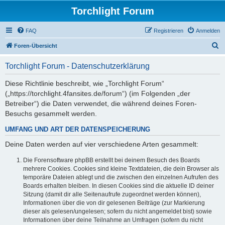
Torchlight Forum
FAQ
Registrieren
Anmelden
S
Foren-Übersicht
u
Torchlight Forum - Datenschutzerklärung
c
h
Diese Richtlinie beschreibt, wie „Torchlight Forum“
(„https://torchlight.4fansites.de/forum“) (im Folgenden „der
e
Betreiber“) die Daten verwendet, die während deines Foren-
Besuchs gesammelt werden.
UMFANG UND ART DER DATENSPEICHERUNG
Deine Daten werden auf vier verschiedene Arten gesammelt:
Die Forensoftware phpBB erstellt bei deinem Besuch des Boards
mehrere Cookies. Cookies sind kleine Textdateien, die dein Browser als
temporäre Dateien ablegt und die zwischen den einzelnen Aufrufen des
Boards erhalten bleiben. In diesen Cookies sind die aktuelle ID deiner
Sitzung (damit dir alle Seitenaufrufe zugeordnet werden können),
Informationen über die von dir gelesenen Beiträge (zur Markierung
dieser als gelesen/ungelesen; sofern du nicht angemeldet bist) sowie
Informationen über deine Teilnahme an Umfragen (sofern du nicht