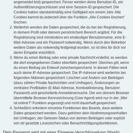
angemeldet bist) gespeichert. Ferner werden deine Benutzer-ID, ein
Authentifizierungsschlüssel und eine Session-ID gespeichert. Die
Cookies haben standardmäßig eine Gültigkeit von einem Jahr. Alle
Cookies kannst du jederzeit über die Funktion „Alle Cookies löschen“
löschen.
Weiterhin werden die Daten gespeichert, die du bei der Registrierung,
in deinem Profil oder deinem persönlichem Bereich angibst. Für die
Registrierung sind mindestens ein eindeutiger Benutzername, eine E-
Mail-Adresse und ein Passwort notwendig. Wenn durch den Betreiber
weitere Daten als notwendig festgelegt wurden, so ist dies für dich vor
deren Eingabe ersichtlich.
Wenn du einen Beitrag oder eine private Nachricht erstellst, so werden
die dort eingegebenen Daten ebenfalls gespeichert. Gleiches gilt, wenn
du einen Beitrag als Entwurf zwischenspeicherst. In diesen Fällen wird
auch deine IP-Adresse gespeichert. Die IP-Adresse wird weiterhin bei
folgenden Aktionen gespeichert: Löschen und Ändern von Beiträgen
(dazu zählen Private Nachrichten und Umfragen), Änderungen an
zentralen Profildaten (E-Mail-Adresse, Kontoaktivierung, Benutzer-
Passwort) und gescheiterte Anmeldeversuche. Die von deinem Browser
übermittelte Browser-Kennzeichnung (User Agent) wird nur in der „Wer
ist online?“-Funktion angezeigt und nicht dauerhaft gespeichert.
Schließlich erfordern einzelne Funktionen des Boards, dass weitere
Daten gespeichert werden. Dazu gehören dein Abstimmungsverhalten
bei Umfragen, der Gelesen-Status von deinen Beiträgen oder explizit
von dir gesetzte Lesezeichen oder Benachrichtigungsfunktionen.
Dein Passwort wird mit einer Einwege-Verschlüsselung (Hash)