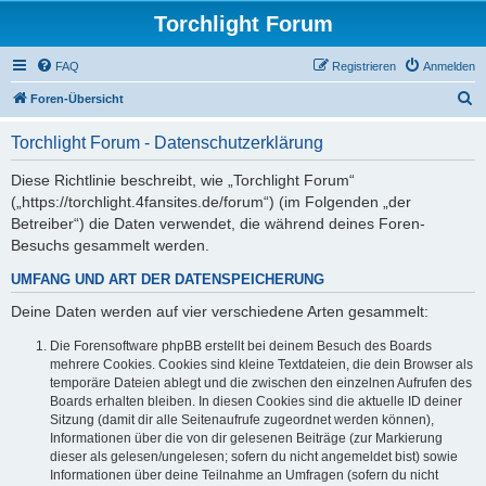
Torchlight Forum
FAQ
Registrieren
Anmelden
S
Foren-Übersicht
u
Torchlight Forum - Datenschutzerklärung
c
h
Diese Richtlinie beschreibt, wie „Torchlight Forum“
(„https://torchlight.4fansites.de/forum“) (im Folgenden „der
e
Betreiber“) die Daten verwendet, die während deines Foren-
Besuchs gesammelt werden.
UMFANG UND ART DER DATENSPEICHERUNG
Deine Daten werden auf vier verschiedene Arten gesammelt:
Die Forensoftware phpBB erstellt bei deinem Besuch des Boards
mehrere Cookies. Cookies sind kleine Textdateien, die dein Browser als
temporäre Dateien ablegt und die zwischen den einzelnen Aufrufen des
Boards erhalten bleiben. In diesen Cookies sind die aktuelle ID deiner
Sitzung (damit dir alle Seitenaufrufe zugeordnet werden können),
Informationen über die von dir gelesenen Beiträge (zur Markierung
dieser als gelesen/ungelesen; sofern du nicht angemeldet bist) sowie
Informationen über deine Teilnahme an Umfragen (sofern du nicht