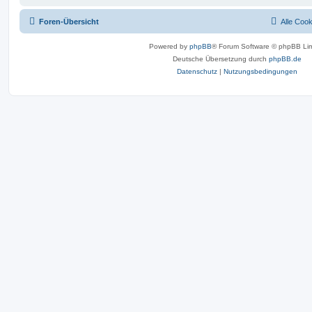
Foren-Übersicht
Alle Coo
Powered by
phpBB
® Forum Software © phpBB Lim
Deutsche Übersetzung durch
phpBB.de
Datenschutz
|
Nutzungsbedingungen