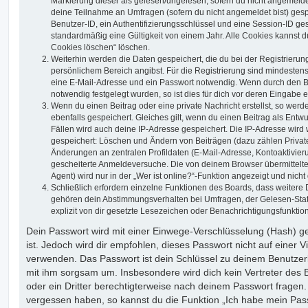
Markierung dieser als gelesen/ungelesen; sofern du nicht angemeldet
deine Teilnahme an Umfragen (sofern du nicht angemeldet bist) ges
Benutzer-ID, ein Authentifizierungsschlüssel und eine Session-ID g
standardmäßig eine Gültigkeit von einem Jahr. Alle Cookies kannst du
Cookies löschen“ löschen.
Weiterhin werden die Daten gespeichert, die du bei der Registrierun
persönlichem Bereich angibst. Für die Registrierung sind mindesten
eine E-Mail-Adresse und ein Passwort notwendig. Wenn durch den Be
notwendig festgelegt wurden, so ist dies für dich vor deren Eingabe er
Wenn du einen Beitrag oder eine private Nachricht erstellst, so wer
ebenfalls gespeichert. Gleiches gilt, wenn du einen Beitrag als Entw
Fällen wird auch deine IP-Adresse gespeichert. Die IP-Adresse wird 
gespeichert: Löschen und Ändern von Beiträgen (dazu zählen Privat
Änderungen an zentralen Profildaten (E-Mail-Adresse, Kontoaktivier
gescheiterte Anmeldeversuche. Die von deinem Browser übermittel
Agent) wird nur in der „Wer ist online?“-Funktion angezeigt und nicht
Schließlich erfordern einzelne Funktionen des Boards, dass weitere
gehören dein Abstimmungsverhalten bei Umfragen, der Gelesen-Stat
explizit von dir gesetzte Lesezeichen oder Benachrichtigungsfunktio
Dein Passwort wird mit einer Einwege-Verschlüsselung (Hash) ge
ist. Jedoch wird dir empfohlen, dieses Passwort nicht auf einer 
verwenden. Das Passwort ist dein Schlüssel zu deinem Benutzer
mit ihm sorgsam um. Insbesondere wird dich kein Vertreter des 
oder ein Dritter berechtigterweise nach deinem Passwort fragen.
vergessen haben, so kannst du die Funktion „Ich habe mein Pas